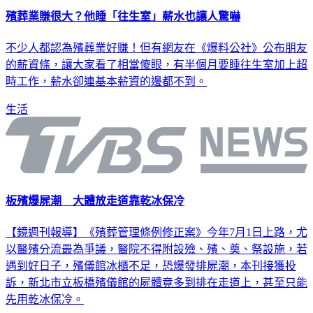
殯葬業賺很大？他睡「往生室」薪水也讓人驚嚇
不少人都認為殯葬業好賺！但有網友在《爆料公社》公布朋友
的薪資條，讓大家看了相當傻眼，有半個月要睡往生室加上超
時工作，薪水卻連基本薪資的邊都不到。
生活
板殯爆屍潮 大體放走道靠乾冰保冷
【鏡週刊報導】《殯葬管理條例修正案》今年7月1日上路，尤
以醫殯分流最為爭議，醫院不得附設殮、殯、奠、祭設施，若
遇到好日子，殯儀館冰櫃不足，恐爆發排屍潮，本刊接獲投
訴，新北市立板橋殯儀館的屍體竟多到排在走道上，甚至只能
先用乾冰保冷。