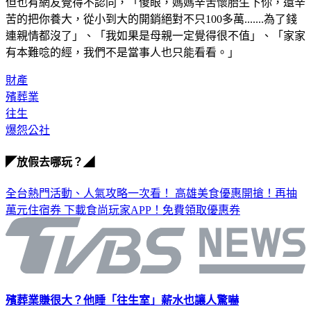
但也有網友覺得不認同，「傻眼，媽媽辛苦懷胎生下你，還辛
苦的把你養大，從小到大的開銷絕對不只100多萬.......為了錢
連親情都沒了」、「我如果是母親一定覺得很不值」、「家家
有本難唸的經，我們不是當事人也只能看看。」
財產
殯葬業
往生
爆怨公社
◤放假去哪玩？◢
全台熱門活動、人氣攻略一次看！
高雄美食優惠開搶！再抽
萬元住宿券
下載食尚玩家APP！免費領取優惠券
殯葬業賺很大？他睡「往生室」薪水也讓人驚嚇