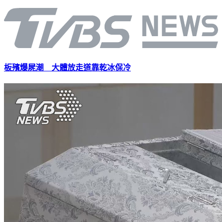
板殯爆屍潮 大體放走道靠乾冰保冷