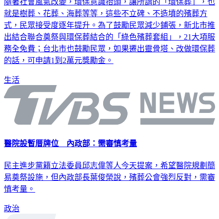
隨著社會風氣改變，環保意識抬頭，讓所謂的「環保葬」，也
就是樹葬、花葬、海葬等等，這些不立碑、不造墳的殯葬方
式，民眾接受度逐年提升。為了鼓勵民眾減少鋪張，新北市推
出結合聯合奠祭與環保葬結合的「綠色殯葬套組」，21大項服
務全免費；台北市也鼓勵民眾，如果遷出靈骨塔、改做環保葬
的話，可申請1到2萬元獎勵金。
生活
醫院設暫厝牌位 內政部：需審慎考量
民主進步黨籍立法委員邱志偉等人今天提案，希望醫院規劃簡
易奠祭設施，但內政部長葉俊榮說，殯葬公會強烈反對，需審
慎考量。
政治