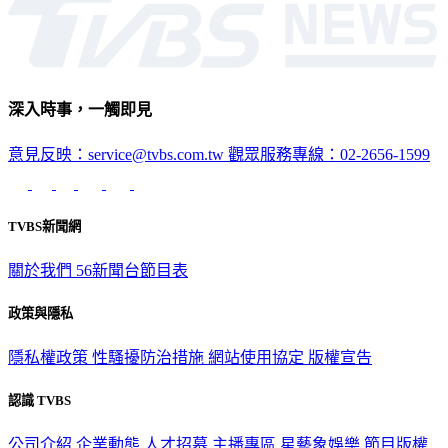
深入時事，一觸即見
意見反映：service@tvbs.com.tw
觀眾服務專線：02-2656-1599
TVBS新聞網
關於我們
56新聞台節目表
政策與隱私
隱私權政策
性騷擾防治措施
網站使用協定
版權宣告
認識 TVBS
公司介紹
企業動態
人才招募
主播專區
星藝象娛樂
節目版權