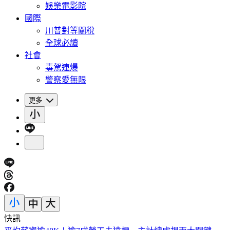
娛樂電影院
國際
川普對等關稅
全球必讀
社會
毒駕連爆
警察愛無限
更多
快訊