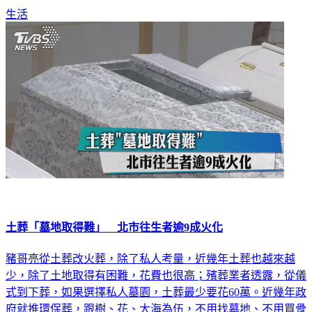
生活
土葬「墓地取得難」 北市往生者逾9成火化
豬哥亮從土葬改火葬，除了私人考量，近幾年土葬也越來越
少，除了土地取得有困難，花費也很高；殯葬業者透露，從儀
式到下葬，如果選擇私人墓園，土葬最少要花60萬。近幾年政
府就推環保葬，跟樹、花、大海為伍，不用找墓地、不用買骨