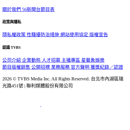
關於我們
56新聞台節目表
政策與隱私
隱私權政策
性騷擾防治措施
網站使用協定
版權宣告
認識 TVBS
公司介紹
企業動態
人才招募
主播專區
星藝象娛樂
節目版權銷售
公開招標
業務服務
官方聲明
獲獎紀錄／認證
2026 © TVBS Media Inc. All Rights Reserved. 台北市內湖區瑞
光路451號 | 聯利媒體股份有限公司