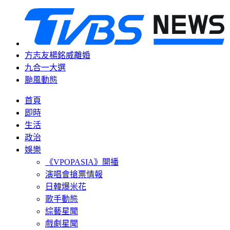
方志友楊銘威離婚
九合一大選
颱風動態
首頁
即時
生活
政治
娛樂
《VPOPASIA》開播
演唱會搶票情報
日韓爆米花
歌手動態
綜藝星聞
戲劇星聞