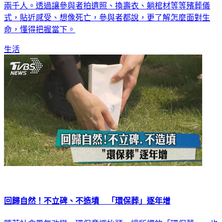
兩千人。透過讓參與者拍遺照、換壽衣、躺棺材等等殯葬儀
式，貼近感受、想像死亡，參與者都說，更了解怎麼面對生
命，懂得把握當下。
生活
回歸自然！不立碑、不造墳 「環保葬」逐年增