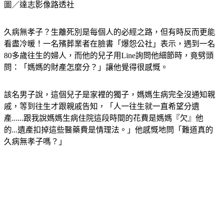
圖／達志影像路透社
久病無孝子？生離死別是每個人的必經之路，但有時反而更能
看盡冷暖！一名殯葬業者在臉書「爆怨公社」表示，遇到一名
80多歲往生的婦人，而他的兒子用Line詢問他細節時，竟劈頭
問：「媽媽的財產怎麼分？」讓他覺得很感慨。
該名男子說，這個兒子是家裡的獨子，媽媽生病完全沒通知親
戚，等到往生才跟親戚告知，「人一往生就一直希望分遺
產......跟我說媽媽生病住院這段時間的花費是媽媽『欠』他
的...遺產扣掉這些醫藥費是情理法。」他感慨地問「難道真的
久病無孝子嗎？」