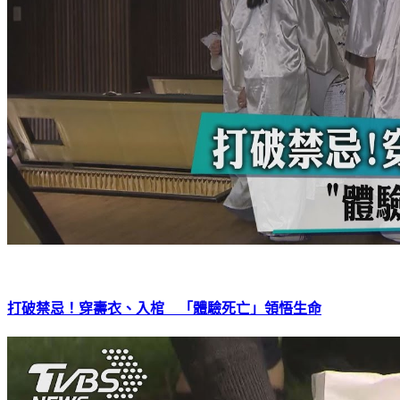
打破禁忌！穿壽衣、入棺 「體驗死亡」領悟生命