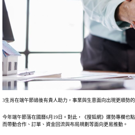
3生肖在端午節過後有貴人助力，事業與生意面向出現更順勢的進展。（
今年端午節落在國曆6月19日。對此，《搜狐網》運勢專欄也
而帶動合作、訂單、資金回流與布局規劃等面向更易推動。