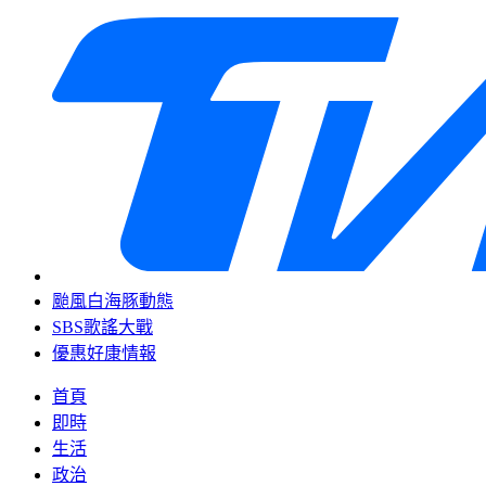
颱風白海豚動態
SBS歌謠大戰
優惠好康情報
首頁
即時
生活
政治