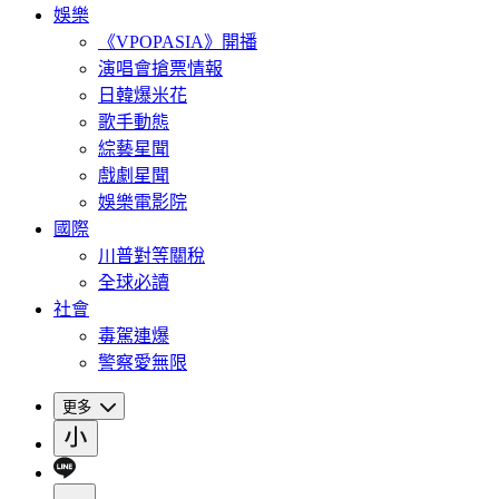
娛樂
《VPOPASIA》開播
演唱會搶票情報
日韓爆米花
歌手動態
綜藝星聞
戲劇星聞
娛樂電影院
國際
川普對等關稅
全球必讀
社會
毒駕連爆
警察愛無限
更多