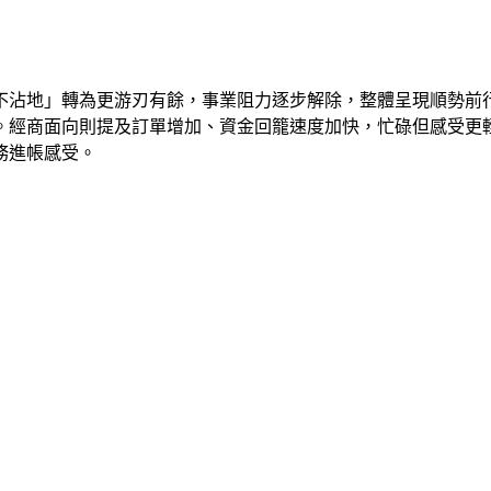
不沾地」轉為更游刃有餘，事業阻力逐步解除，整體呈現順勢前
。經商面向則提及訂單增加、資金回籠速度加快，忙碌但感受更
務進帳感受。