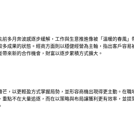
先前多月奔波感逐步緩解，工作與生意推進像被「溫暖的春風」
較多成果的狀態。經商方面則以穩健經營為主軸，指出客戶容易
並帶來新的合作機會，財富以逐步累積方式擴大。
鋒芒，以更輕盈方式掌握局勢，並形容商機出現得更主動。在職
，重點不在大量追逐，而在以策略與布局讓獲利更有效率，並提
。