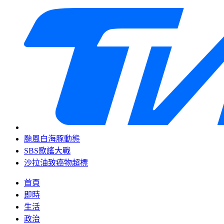
颱風白海豚動態
SBS歌謠大戰
沙拉油致癌物超標
首頁
即時
生活
政治