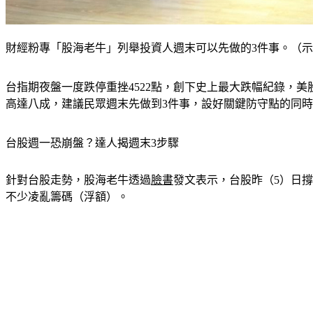
財經粉專「股海老牛」列舉投資人週末可以先做的3件事。（示
台指期夜盤一度跌停重挫4522點，創下史上最大跌幅紀錄，
高達八成，建議民眾週末先做到3件事，設好關鍵防守點的同
台股週一恐崩盤？達人揭週末3步驟
針對台股走勢，股海老牛透過
臉書
發文表示，台股昨（5）日撐
不少凌亂籌碼（浮額）。