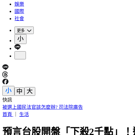
娛樂
國際
社會
更多
快訊
俄兵紛紛中美人計！「黑寡婦」誘騙結婚 詐領巨額撫卹金
首頁
｜
生活
預言台股開盤「下殺2千點」！