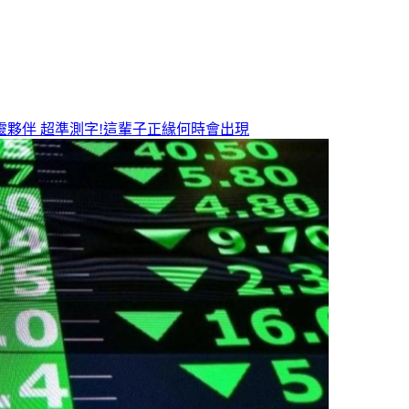
靈夥伴
超準測字!這輩子正緣何時會出現