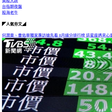
美股大跌
台指期夜盤
股海老牛
◤人氣夯文◢
何潤東、曹佑寧獨家專訪搶先看
8月緣分排行榜 這星座遇見心