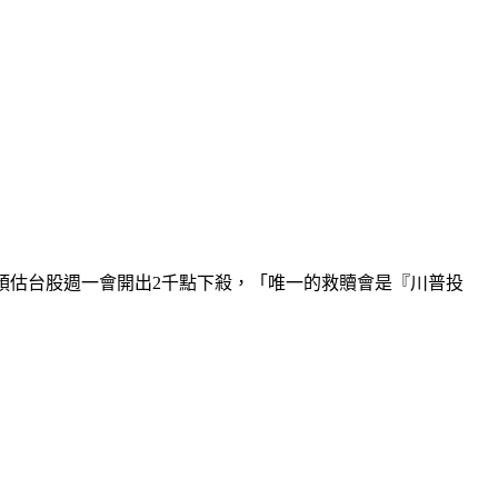
以預估台股週一會開出2千點下殺，「唯一的救贖會是『川普投