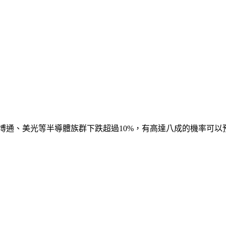
通、博通、美光等半導體族群下跌超過10%，有高達八成的機率可