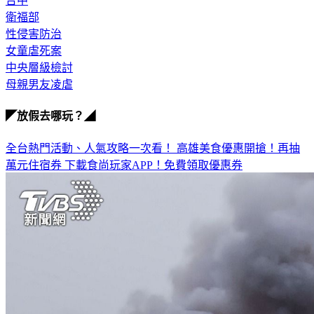
台中
衛福部
性侵害防治
女童虐死案
中央層級檢討
母親男友凌虐
◤放假去哪玩？◢
全台熱門活動、人氣攻略一次看！
高雄美食優惠開搶！再抽
萬元住宿券
下載食尚玩家APP！免費領取優惠券