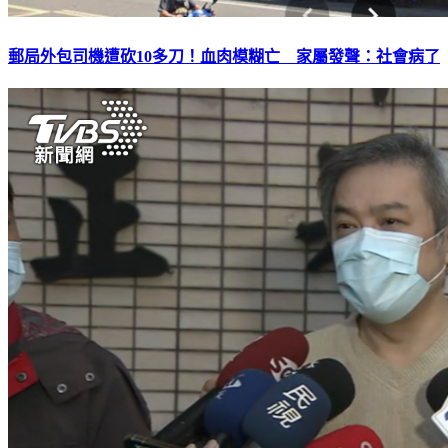
郵局外包司機遭砍10多刀！血肉模糊亡 家屬發聲：社會病了