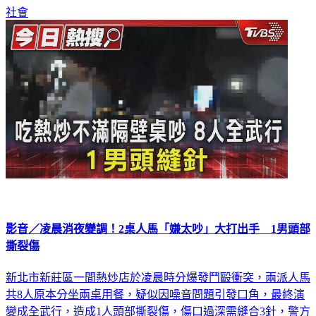
社會
影音／凌晨消夜變調！2桌人馬「嫌太吵」大打出手 1男頭部
撕裂傷
新北市新莊區一間熱炒店於凌晨時分爆發鬥毆衝突，兩派人馬
共8人原本分坐兩桌用餐，疑似因噪音問題引發口角，最終演
變成全武行，造成1人頭部撕裂傷，傷口過深需縫合3針，警方