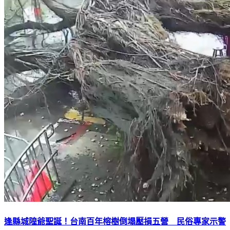
逢縣城隍爺聖誕！台南百年榕樹倒塌壓損五營 民俗專家示警