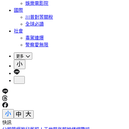
娛樂電影院
國際
川普對等關稅
全球必讀
社會
毒駕連爆
警察愛無限
更多
快訊