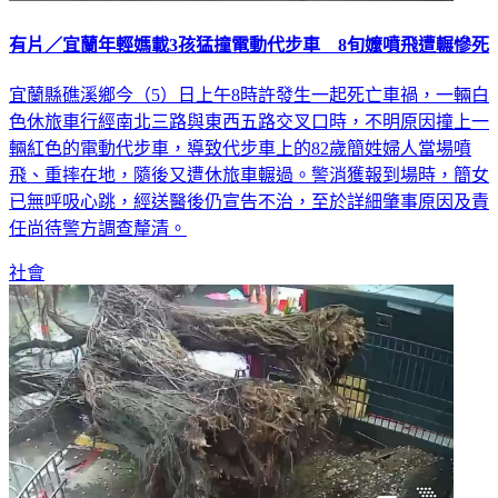
有片／宜蘭年輕媽載3孩猛撞電動代步車 8旬嬤噴飛遭輾慘死
宜蘭縣礁溪鄉今（5）日上午8時許發生一起死亡車禍，一輛白
色休旅車行經南北三路與東西五路交叉口時，不明原因撞上一
輛紅色的電動代步車，導致代步車上的82歲簡姓婦人當場噴
飛、重摔在地，隨後又遭休旅車輾過。警消獲報到場時，簡女
已無呼吸心跳，經送醫後仍宣告不治，至於詳細肇事原因及責
任尚待警方調查釐清。
社會