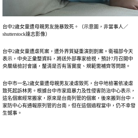
台中2歲女童遭母親男友施暴致死。（示意圖，非當事人／
shutterstock達志影像）
台中2歲女童遭虐死案，遭外界質疑重演剴剴案。衛福部今天
表示，中央正彙整資料，將送外部專家檢視，預計7月召開中
央層級檢討會議，釐清是否有落實度、規範需補齊等問題。
台中市一名2歲女童遭母親男友凌虐致死，台中地檢署依凌虐
致死起訴林男。根據台中市家庭暴力及性侵害防治中心表示，
這名個案經常搬家，原來是台南列管的個案，後來搬到台中，
家防中心有通報原列管的台南，但在這個過程當中，仍不幸發
生憾事。