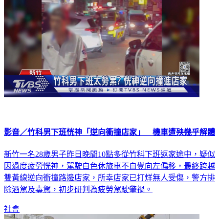
影音／竹科男下班恍神「逆向衝撞店家」 機車遭殃幾乎解體
新竹一名28歲男子昨日晚間10點多從竹科下班返家途中，疑似
因過度疲勞恍神，駕駛白色休旅車不自覺向左偏移，最終跨越
雙黃線逆向衝撞路邊店家，所幸店家已打烊無人受傷，警方排
除酒駕及毒駕，初步研判為疲勞駕駛肇禍。
社會