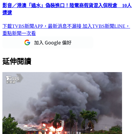
影音／港澳「過水」偽裝進口！陸電商假貨混入保稅倉 10人
遭逮
下載TVBS新聞APP，最新消息不漏接
加入TVBS新聞LINE，
重點新聞一次看
延伸閱讀