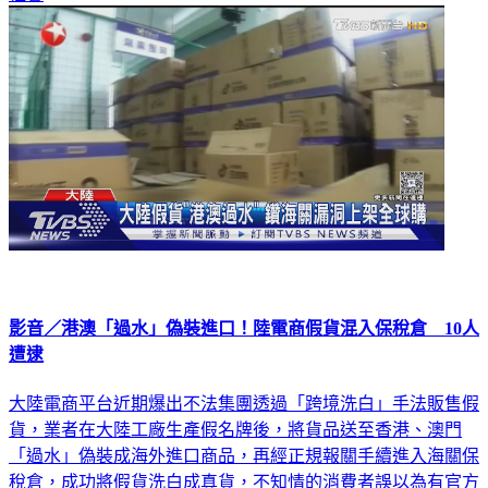
影音／港澳「過水」偽裝進口！陸電商假貨混入保稅倉 10人
遭逮
大陸電商平台近期爆出不法集團透過「跨境洗白」手法販售假
貨，業者在大陸工廠生產假名牌後，將貨品送至香港、澳門
「過水」偽裝成海外進口商品，再經正規報關手續進入海關保
稅倉，成功將假貨洗白成真貨，不知情的消費者誤以為有官方