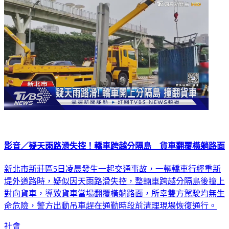
影音／疑天雨路滑失控！轎車跨越分隔島 貨車翻覆橫躺路面
新北市新莊區5日凌晨發生一起交通事故，一輛轎車行經重新
堤外道路時，疑似因天雨路滑失控，整輛車跨越分隔島後撞上
對向貨車，導致貨車當場翻覆橫躺路面，所幸雙方駕駛均無生
命危險，警方出動吊車趕在通勤時段前清理現場恢復通行。
社會