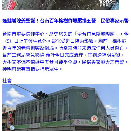
逢縣城隍爺聖誕！台南百年榕樹倒塌壓損五營 民俗專家示警
台南市重要信仰中心、歷史悠久的「全台首邑縣城隍廟」，今
（5）日上午發生意外。疑似受近日降雨影響，廟前一棵樹齡
近百年的老榕樹突然倒塌。所幸當時並未造成任何人員傷亡。
目前工務局緊急移除 預計今日完成清理。正適逢神明聖誕，
大樹又不偏不倚砸中五營且幾乎全毀，民俗專家廖大乙示警，
神明可能有事情要指示眾生。
社會