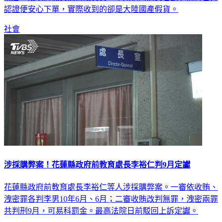
認證便安心下單，實際收到的卻是大陸國產假貨。
社會
涉採購弊案！花蓮縣政府前教育處長李裕仁判9月定讞
花蓮縣政府前教育處長李裕仁等人涉採購弊案。一審依收賄、
洩密罪各判李男10年6月、6月；二審收賄改判無罪，洩密兩罪
共判刑9月，可易科罰金。最高法院日前駁回上訴定讞。