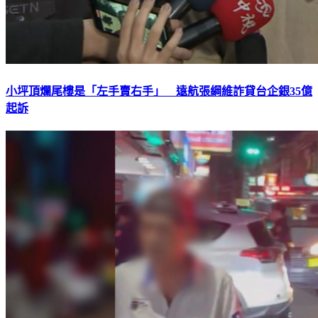
小坪頂爛尾樓是「左手賣右手」 遠航張綱維詐貸台企銀35億
起訴