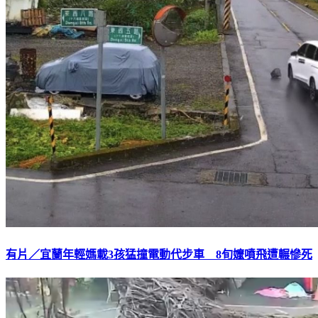
有片／宜蘭年輕媽載3孩猛撞電動代步車 8旬嬤噴飛遭輾慘死