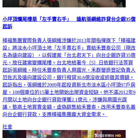
小坪頂爛尾樓是「左手賣右手」 遠航張綱維詐貸台企銀35億
起訴
樺福集團實際負責人張綱維涉嫌於2013年間指揮旗下「樺福建
設」將淡水小坪頂土地「左手賣右手」賣給禾豐泰公司（現改
名為遠向建設），以假建案「台北君天下」向台企銀詐貸35億
元，放任建案變爛尾樓。台北地檢署今（5）日依銀行法等罪
起訴張綱維、時任禾豐泰負責人周國光、禾群營造登記負責人
范佐志及遠向建設公司，銀行撥貸30.6億沒收或追徵其價額。
起訴指出，張綱維於2009年起投資新北市淡水區小坪頂97戶房
屋、108個車位的15筆土地開始出現資金短缺，他不滿2012年9
月間以土地向台企銀行貸款僅獲2.1億元，涉嫌與周國光謀
議，墊高土地買賣金額，虛偽銷售給禾豐泰，改用禾豐泰名義
向台企銀行貸款，支應樺福集團龐大資金需求。
社會