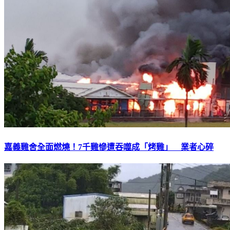
嘉義雞舍全面燃燒！7千雞慘遭吞噬成「烤雞」 業者心碎