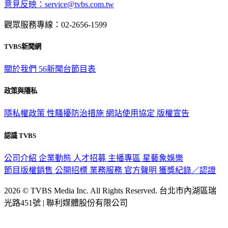
意見反映：service@tvbs.com.tw
觀眾服務專線：02-2656-1599
TVBS新聞網
關於我們
56新聞台節目表
政策與隱私
隱私權政策
性騷擾防治措施
網站使用協定
版權宣告
認識 TVBS
公司介紹
企業動態
人才招募
主播專區
星藝象娛樂
節目版權銷售
公開招標
業務服務
官方聲明
獲獎紀錄／認證
2026 © TVBS Media Inc. All Rights Reserved. 台北市內湖區瑞
光路451號 | 聯利媒體股份有限公司