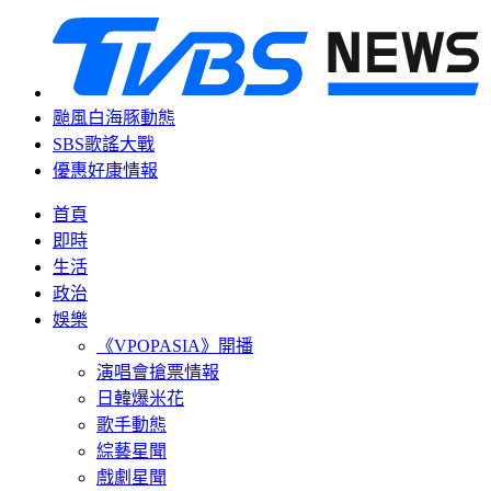
颱風白海豚動態
SBS歌謠大戰
優惠好康情報
首頁
即時
生活
政治
娛樂
《VPOPASIA》開播
演唱會搶票情報
日韓爆米花
歌手動態
綜藝星聞
戲劇星聞