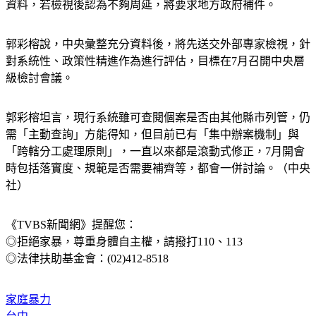
資料，若檢視後認為不夠周延，將要求地方政府補件。
郭彩榕說，中央彙整充分資料後，將先送交外部專家檢視，針
對系統性、政策性精進作為進行評估，目標在7月召開中央層
級檢討會議。
郭彩榕坦言，現行系統雖可查閱個案是否由其他縣市列管，仍
需「主動查詢」方能得知，但目前已有「集中辦案機制」與
「跨轄分工處理原則」，一直以來都是滾動式修正，7月開會
時包括落實度、規範是否需要補齊等，都會一併討論。（中央
社）
《TVBS新聞網》提醒您：
◎拒絕家暴，尊重身體自主權，請撥打110、113
◎法律扶助基金會：(02)412-8518
家庭暴力