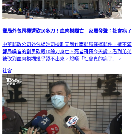
郵局外包司機遭砍10多刀！血肉模糊亡 家屬發聲：社會病了
中華郵政公司外包楊姓司機昨天到竹南郵局載運郵件，遭不滿
郵局噪音的劉男砍殺10餘刀身亡。死者哥哥今天說，看到弟弟
被砍到血肉模糊幾乎認不出來，怨嘆「社會真的病了」。
社會