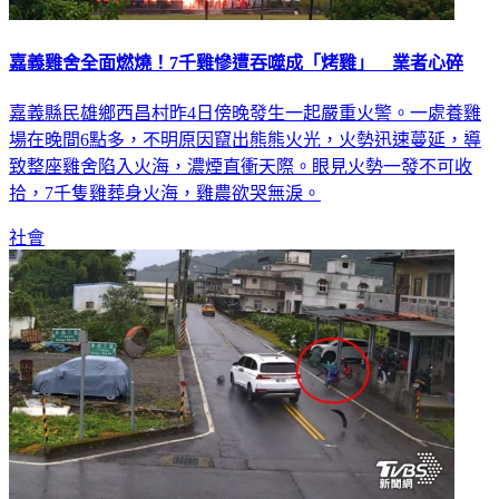
嘉義雞舍全面燃燒！7千雞慘遭吞噬成「烤雞」 業者心碎
嘉義縣民雄鄉西昌村昨4日傍晚發生一起嚴重火警。一處養雞
場在晚間6點多，不明原因竄出熊熊火光，火勢迅速蔓延，導
致整座雞舍陷入火海，濃煙直衝天際。眼見火勢一發不可收
拾，7千隻雞葬身火海，雞農欲哭無淚。
社會