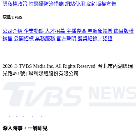
隱私權政策
性騷擾防治措施
網站使用協定
版權宣告
認識 TVBS
公司介紹
企業動態
人才招募
主播專區
星藝象娛樂
節目版權
銷售
公開招標
業務服務
官方聲明
獲獎紀錄／認證
2026 © TVBS Media Inc. All Rights Reserved. 台北市內湖區瑞
光路451號 | 聯利媒體股份有限公司
深入時事，一觸即見