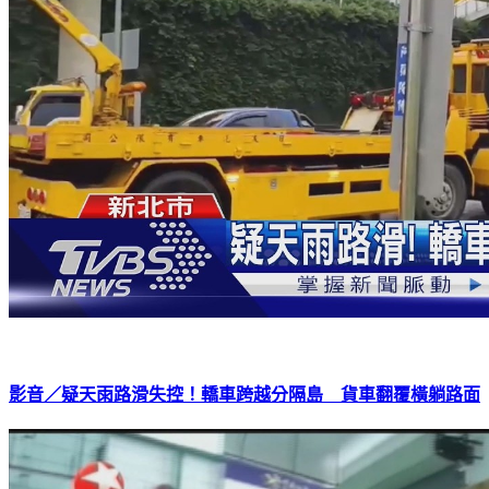
影音／疑天雨路滑失控！轎車跨越分隔島 貨車翻覆橫躺路面