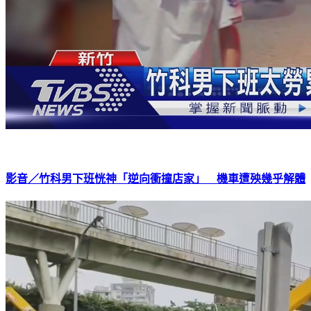
影音／竹科男下班恍神「逆向衝撞店家」 機車遭殃幾乎解體