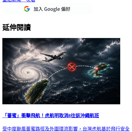
延伸閱讀
「薔蜜」衝擊飛航！虎航明取消8往返沖繩航班
受中度颱風薔蜜路徑及外圍環流影響，台灣虎航基於飛行安全