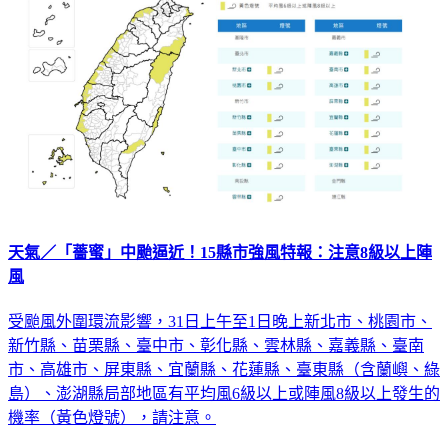
天氣／「薔蜜」中颱逼近！15縣市強風特報：注意8級以上陣
風
受颱風外圍環流影響，31日上午至1日晚上新北市、桃園市、
新竹縣、苗栗縣、臺中市、彰化縣、雲林縣、嘉義縣、臺南
市、高雄市、屏東縣、宜蘭縣、花蓮縣、臺東縣（含蘭嶼、綠
島）、澎湖縣局部地區有平均風6級以上或陣風8級以上發生的
機率（黃色燈號），請注意。