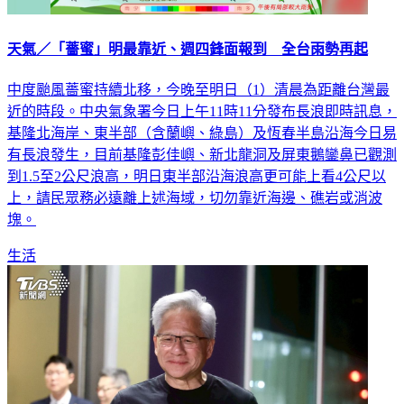
天氣／「薔蜜」明最靠近、週四鋒面報到 全台雨勢再起
中度颱風薔蜜持續北移，今晚至明日（1）清晨為距離台灣最
近的時段。中央氣象署今日上午11時11分發布長浪即時訊息，
基隆北海岸、東半部（含蘭嶼、綠島）及恆春半島沿海今日易
有長浪發生，目前基隆彭佳嶼、新北龍洞及屏東鵝鑾鼻已觀測
到1.5至2公尺浪高，明日東半部沿海浪高更可能上看4公尺以
上，請民眾務必遠離上述海域，切勿靠近海邊、礁岩或消波
塊。
生活