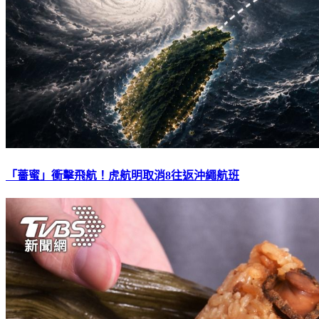
「薔蜜」衝擊飛航！虎航明取消8往返沖繩航班