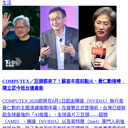
生活
COMPUTEX／巨頭都來了！蘇姿丰提前點火、黃仁勳接棒
陳立武今抵台搶產能
COMPUTEX 2026即將在6月1日起由輝達（NVIDIA）執行長
黃仁勳的主題演講揭開序幕。在展覽正式登場前，台灣已經掀
起全球最強的「AI旋風」，全球晶片三巨頭——超微
（AMD）、輝達（NVIDIA）以及英特爾（Intel）掌門人前後