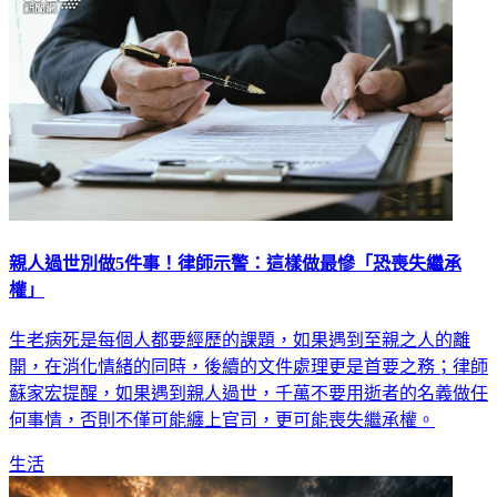
親人過世別做5件事！律師示警：這樣做最慘「恐喪失繼承
權」
生老病死是每個人都要經歷的課題，如果遇到至親之人的離
開，在消化情緒的同時，後續的文件處理更是首要之務；律師
蘇家宏提醒，如果遇到親人過世，千萬不要用逝者的名義做任
何事情，否則不僅可能纏上官司，更可能喪失繼承權。
生活