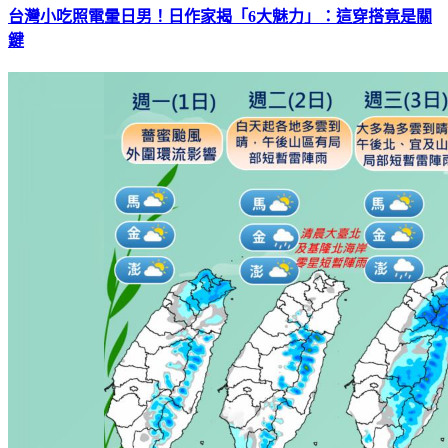
台灣小吃照電暈日男！日作家揭「6大魅力」：這穿搭竟是關
鍵