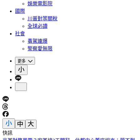
娛樂電影院
國際
川普對等關稅
全球必讀
社會
毒駕連爆
警察愛無限
更多
快訊