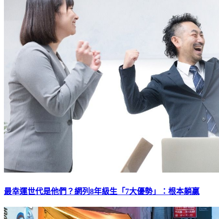
最幸運世代是他們？網列8年級生「7大優勢」：根本躺贏