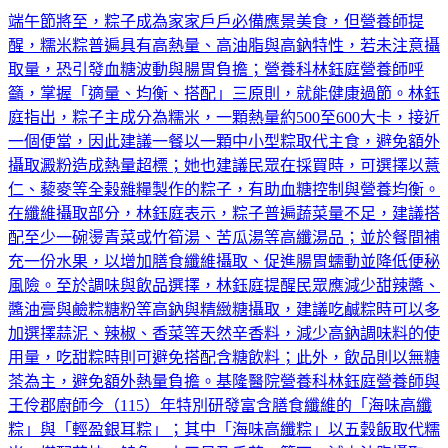
端午節將至，粽子成為家家戶戶必備應景美食，但營養師提
醒，糯米粽普遍具有高熱量、高油脂與高鈉特性，若未注意攝
取量，恐引發血糖波動與腸胃負擔；營養科林鈺庭營養師呼
籲，掌握「適量、均衡、搭配」三原則，就能健康過節。林鈺
庭指出，粽子主成分為糯米，一顆熱量約500至600大卡，接近
一個便當，因此建議一餐以一顆中小型粽取代主食，避免額外
攝取澱粉造成熱量超標；她也建議民眾在採買時，可選擇以薏
仁、藜麥等全榖雜糧製作的粽子，有助血糖控制與營養均衡。
在纖維攝取部分，林鈺庭表示，粽子普遍蔬菜量不足，建議搭
配至少一碗燙青菜或竹筍湯、苦瓜湯等高纖湯品；並於餐間補
充一份水果，以增加膳食纖維攝取、促進腸胃蠕動並降低便秘
風險。至於調味與飲品選擇，林鈺庭提醒民眾應減少甜辣醬、
醬油膏與鹼粽糖粉等高鈉與精緻糖攝取，建議吃鹹粽時可以多
加選擇蒜泥、辣椒、香菜等天然辛香料，減少高鈉調味料的使
用量，吃甜粽時則可避免搭配含糖飲料；此外，飲品則以無糖
茶為主，避免額外熱量負擔。基隆醫院營養科林鈺庭營養師與
王伶郡廚師今（115）年特別研發富含膳食纖維的「海味高纖
粽」與「輕盈銀耳粽」；其中「海味高纖粽」以五穀飯取代糯