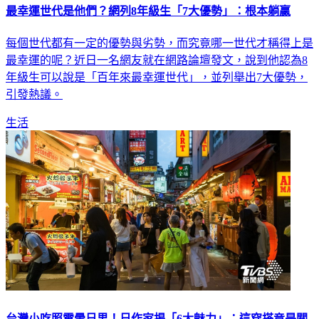
最幸運世代是他們？網列8年級生「7大優勢」：根本躺贏
每個世代都有一定的優勢與劣勢，而究竟哪一世代才稱得上是
最幸運的呢？近日一名網友就在網路論壇發文，說到他認為8
年級生可以說是「百年來最幸運世代」，並列舉出7大優勢，
引發熱議。
生活
台灣小吃照電暈日男！日作家揭「6大魅力」：這穿搭竟是關