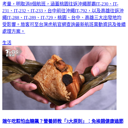
考量，明取消8個航班，涵蓋桃園往返沖繩那霸IT-230、IT-
231、IT-232、IT-233，台中前往沖繩IT-792，以及高雄往返沖
繩IT-288、IT-289、IT-729，桃園、台中、高雄三大出發地均
受影響。旅客可至台灣虎航官網查詢最新航班異動資訊及後續
處理方案。
生活
端午吃粽怕血糖飆？營養師教「3大原則」：免挨餓健康過節