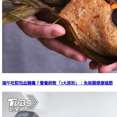
端午吃粽怕血糖飆？營養師教「3大原則」：免挨餓健康過節