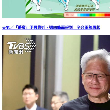
天氣／「薔蜜」明最靠近、週四鋒面報到 全台雨勢再起