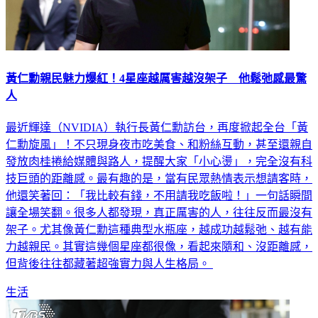
黃仁勳親民魅力爆紅！4星座越厲害越沒架子 他鬆弛感最驚
人
最近輝達（NVIDIA）執行長黃仁勳訪台，再度掀起全台「黃
仁勳旋風」！不只現身夜市吃美食、和粉絲互動，甚至還親自
發放肉桂捲給媒體與路人，提醒大家「小心燙」，完全沒有科
技巨頭的距離感。最有趣的是，當有民眾熱情表示想請客時，
他還笑著回：「我比較有錢，不用請我吃飯啦！」一句話瞬間
讓全場笑翻。很多人都發現，真正厲害的人，往往反而最沒有
架子。尤其像黃仁勳這種典型水瓶座，越成功越鬆弛、越有能
力越親民。其實這幾個星座都很像，看起來隨和、沒距離感，
但背後往往都藏著超強實力與人生格局。
生活