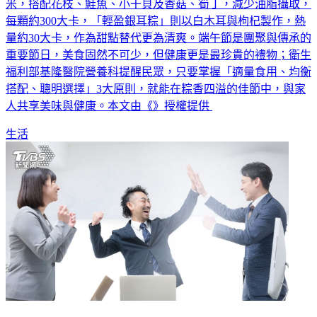
米，搭配花枝、鮭魚、小干貝及香菇、筍丁，減少油脂攝取，
每顆約300大卡，「輕盈銀耳粽」則以白木耳與枸杞製作，熱
量約30大卡，作為甜點替代更為清爽。端午節是團聚與傳承的
重要節日，美食固然不可少，但健康更是最珍貴的禮物；衛生
福利部基隆醫院營養科提醒民眾，只要掌握「適量食用、均衡
搭配、聰明選擇」3大原則，就能在粽香四溢的佳節中，與家
人共享美味與健康。本文由《》授權提供
生活