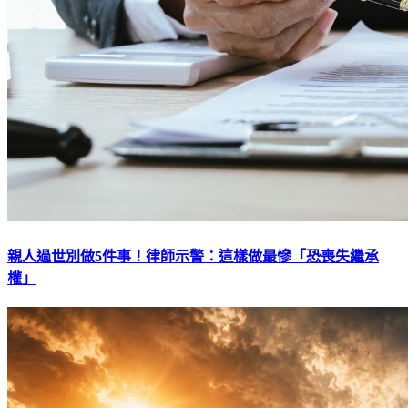
親人過世別做5件事！律師示警：這樣做最慘「恐喪失繼承
權」