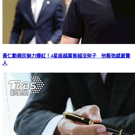
黃仁勳親民魅力爆紅！4星座越厲害越沒架子 他鬆弛感最驚
人