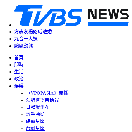
方志友楊銘威離婚
九合一大選
颱風動態
首頁
即時
生活
政治
娛樂
《VPOPASIA》開播
演唱會搶票情報
日韓爆米花
歌手動態
綜藝星聞
戲劇星聞