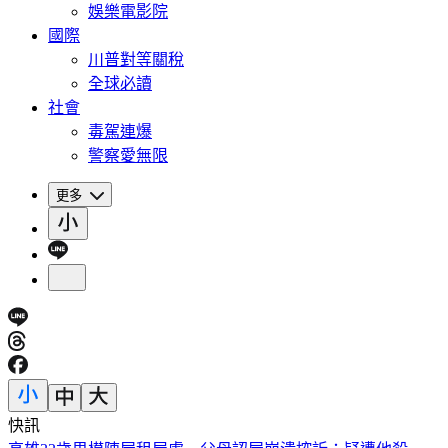
娛樂電影院
國際
川普對等關稅
全球必讀
社會
毒駕連爆
警察愛無限
更多
快訊