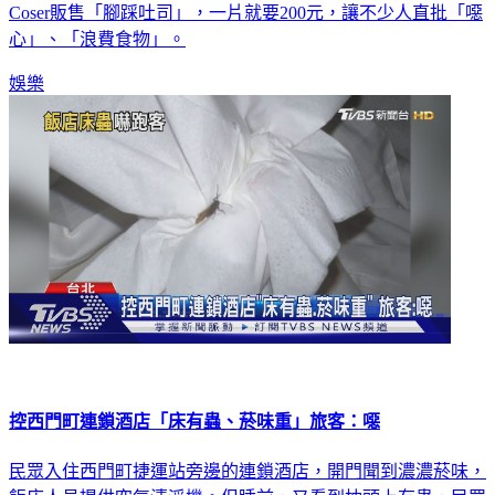
Coser販售「腳踩吐司」，一片就要200元，讓不少人直批「噁
心」、「浪費食物」。
娛樂
控西門町連鎖酒店「床有蟲、菸味重」旅客：噁
民眾入住西門町捷運站旁邊的連鎖酒店，開門聞到濃濃菸味，