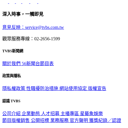
深入時事，一觸即見
意見反映：service@tvbs.com.tw
觀眾服務專線：02-2656-1599
TVBS新聞網
關於我們
56新聞台節目表
政策與隱私
隱私權政策
性騷擾防治措施
網站使用協定
版權宣告
認識 TVBS
公司介紹
企業動態
人才招募
主播專區
星藝象娛樂
節目版權銷售
公開招標
業務服務
官方聲明
獲獎紀錄／認證