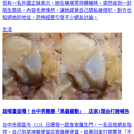
但有一名外國正妹表示，她在機場等待轉機時，突然收到一封
陌生簡訊，內容毛骨悚然，讓她感覺自己隱私被侵犯，對方也
知道她的地址，恐怖經歷引發不少網友討論。
生活
超噁畫面曝！台中男雞腿「黑蟲竄動」 店家1理由打臉喊告
台中市南區今（13）日爆發一起食安羅生門，一名呂姓網友指
控，自己到某燒臘便當店買雞腿便當，結果回家打開驚見「不