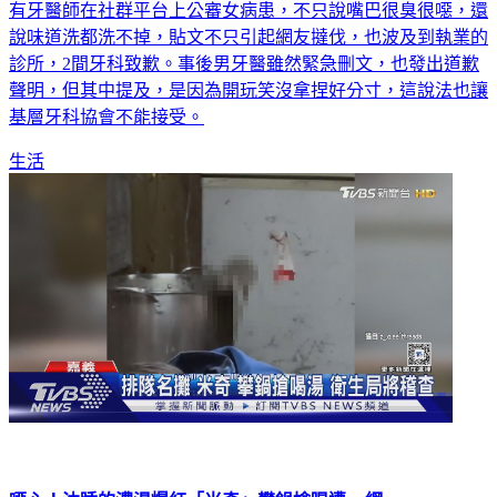
有牙醫師在社群平台上公審女病患，不只說嘴巴很臭很噁，還
說味道洗都洗不掉，貼文不只引起網友撻伐，也波及到執業的
診所，2間牙科致歉。事後男牙醫雖然緊急刪文，也發出道歉
聲明，但其中提及，是因為開玩笑沒拿捏好分寸，這說法也讓
基層牙科協會不能接受。
生活