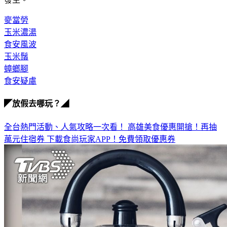
麥當勞
玉米濃湯
食安風波
玉米鬚
蟑螂腳
食安疑慮
◤放假去哪玩？◢
全台熱門活動、人氣攻略一次看！
高雄美食優惠開搶！再抽
萬元住宿券
下載食尚玩家APP！免費領取優惠券