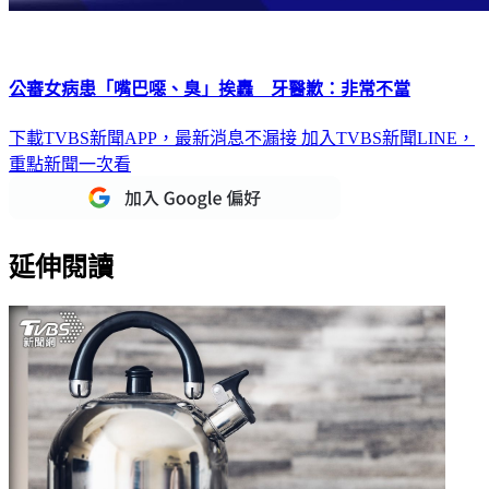
公審女病患「嘴巴噁、臭」挨轟 牙醫歉：非常不當
下載TVBS新聞APP，最新消息不漏接
加入TVBS新聞LINE，
重點新聞一次看
延伸閱讀