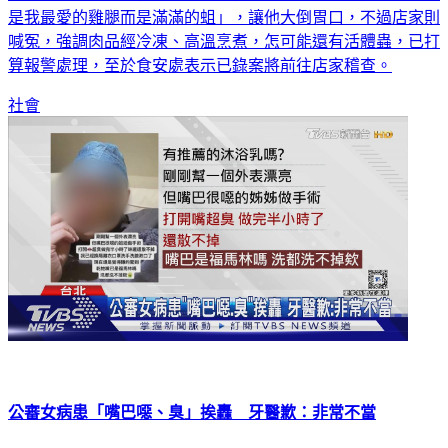
是我最愛的雞腿而是滿滿的蛆」，讓他大倒胃口，不過店家則
喊冤，強調肉品經冷凍、高溫烹煮，怎可能還有活體蟲，已打
算報警處理，至於食安處表示已錄案將前往店家稽查。
社會
公審女病患「嘴巴噁、臭」挨轟 牙醫歉：非常不當