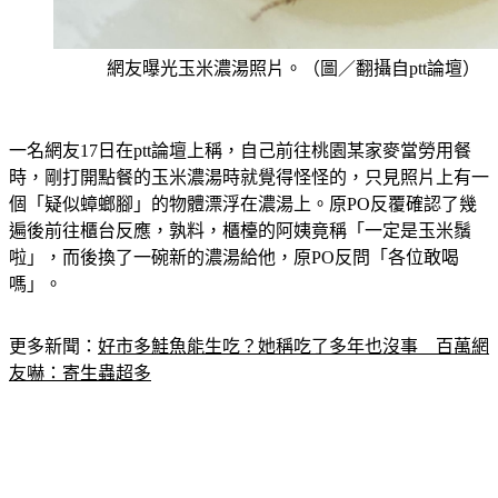
網友曝光玉米濃湯照片。（圖／翻攝自ptt論壇）
一名網友17日在ptt論壇上稱，自己前往桃園某家麥當勞用餐
時，剛打開點餐的玉米濃湯時就覺得怪怪的，只見照片上有一
個「疑似蟑螂腳」的物體漂浮在濃湯上。原PO反覆確認了幾
遍後前往櫃台反應，孰料，櫃檯的阿姨竟稱「一定是玉米鬚
啦」，而後換了一碗新的濃湯給他，原PO反問「各位敢喝
嗎」。
更多新聞：
好市多鮭魚能生吃？她稱吃了多年也沒事　百萬網
友嚇：寄生蟲超多