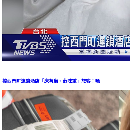
控西門町連鎖酒店「床有蟲、菸味重」旅客：噁