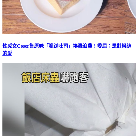
性感女Coser售原味「腳踩吐司」挨轟浪費！委屈：是對粉絲
的愛