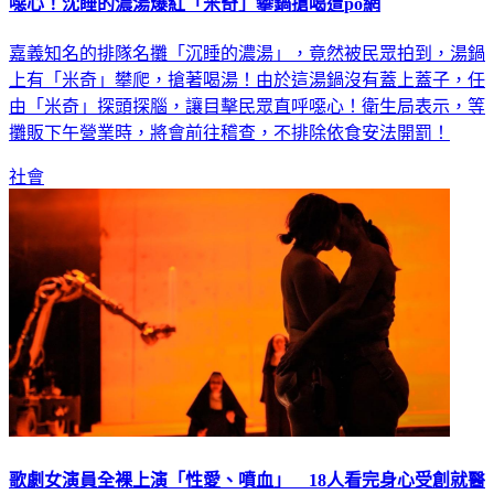
噁心！沈睡的濃湯爆紅「米奇」攀鍋搶喝遭po網
嘉義知名的排隊名攤「沉睡的濃湯」，竟然被民眾拍到，湯鍋
上有「米奇」攀爬，搶著喝湯！由於這湯鍋沒有蓋上蓋子，任
由「米奇」探頭探腦，讓目擊民眾直呼噁心！衛生局表示，等
攤販下午營業時，將會前往稽查，不排除依食安法開罰！
社會
歌劇女演員全裸上演「性愛、噴血」 18人看完身心受創就醫