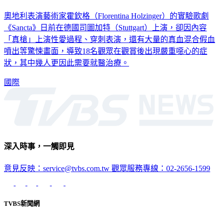
奧地利表演藝術家霍欽格（Florentina Holzinger）的實驗歌劇
《Sancta》日前在德國司圖加特（Stuttgart）上演，卻因內容
「真槍」上演性愛過程、穿刺表演，還有大量的真血混合假血
噴出等驚悚畫面，導致18名觀眾在觀賞後出現嚴重噁心的症
狀，其中幾人更因此需要就醫治療。
國際
深入時事，一觸即見
意見反映：service@tvbs.com.tw
觀眾服務專線：02-2656-1599
TVBS新聞網