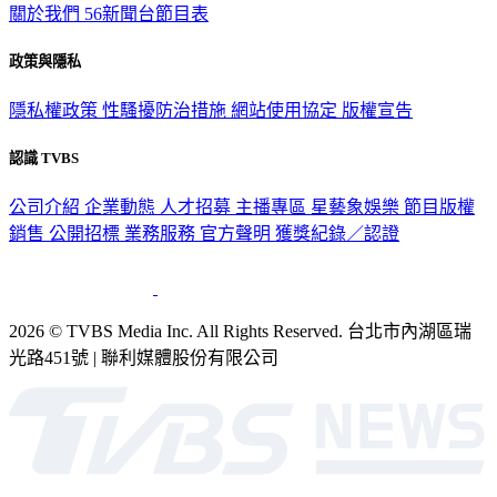
關於我們
56新聞台節目表
政策與隱私
隱私權政策
性騷擾防治措施
網站使用協定
版權宣告
認識 TVBS
公司介紹
企業動態
人才招募
主播專區
星藝象娛樂
節目版權
銷售
公開招標
業務服務
官方聲明
獲獎紀錄／認證
2026 © TVBS Media Inc. All Rights Reserved. 台北市內湖區瑞
光路451號 | 聯利媒體股份有限公司