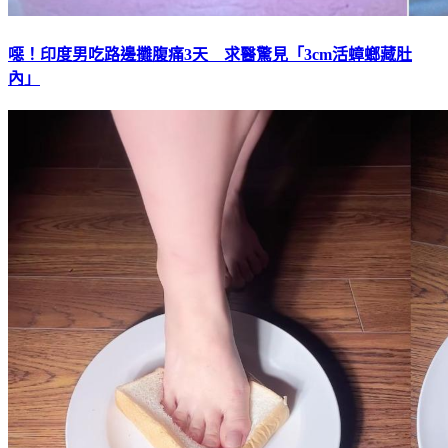
噁！印度男吃路邊攤腹痛3天 求醫驚見「3cm活蟑螂藏肚
內」