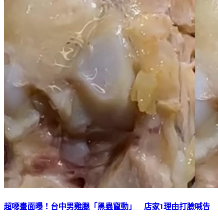
超噁畫面曝！台中男雞腿「黑蟲竄動」 店家1理由打臉喊告