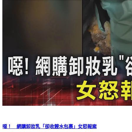
噁！ 網購卸妝乳「卻收餿水包裹」女怒報案