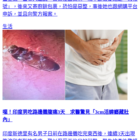
號」，後來又寄廚餘包裹，恐怕是惡整，事後她也跟網購平台
申訴，並且向警方報案。
生活
噁！印度男吃路邊攤腹痛3天 求醫驚見「3cm活蟑螂藏肚
內」
印度新德里有名男子日前在路邊攤吃完東西後，連續3天出現