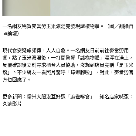
一名網友稱買麥當勞玉米濃湯竟發現謎樣物體。（圖／翻攝自
ptt論壇）
現代食安疑慮頻傳，人人自危。一名網友日前前往麥當勞用
餐，點了玉米濃湯後，一打開驚覺「謎樣物體」漂浮在湯上，
反覆確認後立刻尋求櫃台人員協助，沒想到店員竟稱「是玉米
鬚」。不少網友一看照片驚呼「蟑螂腳啦」，對此，麥當勞官
方也回應了。
更多新聞：
糯米大腸沒蓋好遭「麻雀啄食」　知名店家喊冤：
久遠影片