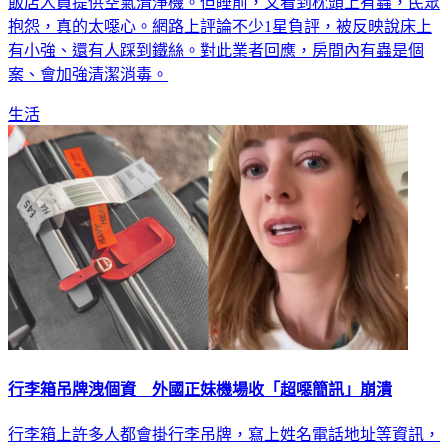
飯店人員提供空氣清淨機。但睡前，又看到枕頭上有蟲，民眾
抱怨，真的太噁心。網路上評論不少1星負評，被反映說床上
有小強、還有人踩到鐵絲。對此業者回應，房間內有蟲是個
案、會加強清潔消毒。
生活
行李箱吊牌洩個資 外國正妹機場收「超噁簡訊」崩潰
行李箱上許多人都會掛行李吊牌，寫上姓名電話地址等資訊，