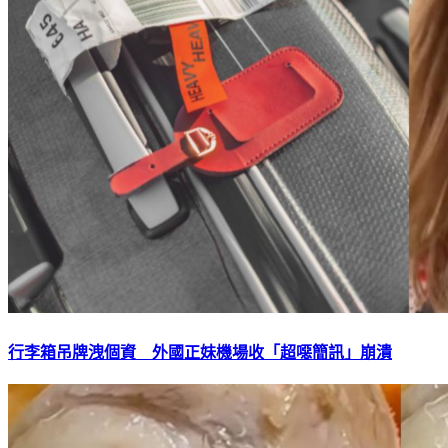
行李箱吊牌洩個資 外國正妹機場收「超噁簡訊」崩潰