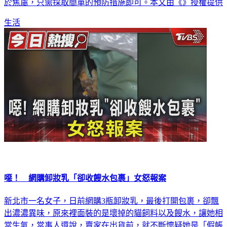
於焦慮，只需採取簡單的預防措施即可。本文由《》授權提供
生活
噁！ 網購卸妝乳「卻收餿水包裹」女怒報案
新北市一名女子，日前網購3瓶卸妝乳，最後打開包裹，卻飄
出濃濃異味，原來裡面裝的是壞掉的貓飼料以及餿水，讓她相
當生氣，當事人還說，賣家在出貨前，就不斷懷疑她是「假帳