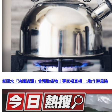
煮開水「沸騰過頭」會釋致癌物！專家揭真相 1動作避風險