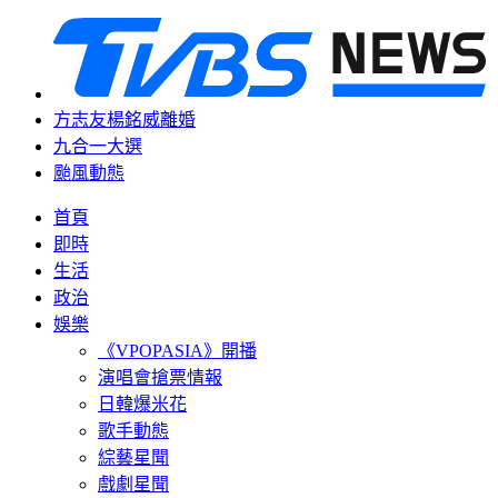
方志友楊銘威離婚
九合一大選
颱風動態
首頁
即時
生活
政治
娛樂
《VPOPASIA》開播
演唱會搶票情報
日韓爆米花
歌手動態
綜藝星聞
戲劇星聞