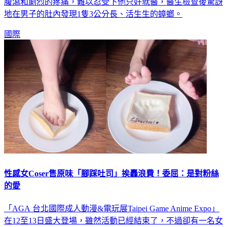
腹瀉和劇烈的疼痛，難以忍受下他只好就醫，醫生檢查後驚訝
地在男子的肚內發現1隻3公分長、活生生的蟑螂。
國際
性感女Coser售原味「腳踩吐司」挨轟浪費！委屈：是對粉絲
的愛
「AGA 台北國際成人動漫&電玩展Taipei Game Anime Expo」
在12至13日盛大登場，雖然活動已經結束了，不過卻有一名女