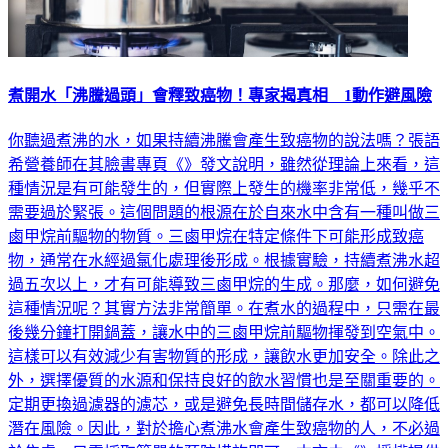
煮開水「沸騰過頭」會釋致癌物！專家揭真相 1動作避風險
你聽過煮沸的水，如果持續沸騰會產生致癌物的說法嗎？張語
希營養師在其臉書專頁《》發文說明，雖然從理論上來看，這
種情況是有可能發生的，但實際上發生的機率非常低，幾乎不
需要過於緊張。這個問題的根源在於自來水中含有一種叫做三
鹵甲烷前驅物的物質。三鹵甲烷在特定條件下可能形成致癌
物，通常在水經過氯化處理後形成。根據實驗，持續煮沸水超
過五次以上，才有可能導致三鹵甲烷的生成。那麼，如何避免
這種情況呢？其實方法非常簡單。在煮水的過程中，只需在最
後幾分鐘打開鍋蓋，讓水中的三鹵甲烷前驅物揮發到空氣中。
這樣可以有效減少有害物質的形成，讓飲水更加安全。除此之
外，選擇優質的水源和保持良好的飲水習慣也是至關重要的。
定期更換過濾器的濾芯，或是避免長時間儲存水，都可以降低
潛在風險。因此，對於擔心煮沸水會產生致癌物的人，不必過