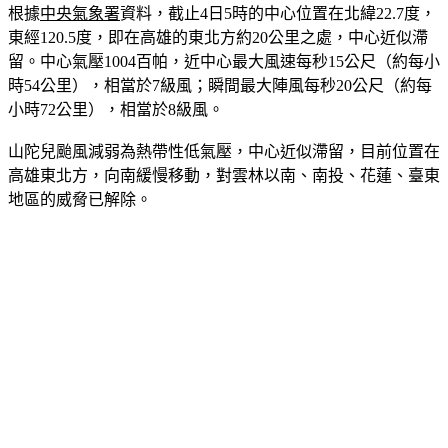
根據
中央氣象署
資料，截止4日5時的中心位置在北緯22.7度，
東經120.5度，即在高雄的東北方約20公里之處，中心近似滯
留。中心氣壓1004百帕，近中心最大風速每秒15公尺（約每小
時54公里），相當於7級風；瞬間最大陣風每秒20公尺（約每
小時72公里），相當於8級風。
山陀兒颱風減弱為熱帶性低氣壓，中心近似滯留，目前位置在
高雄東北方，向南緩慢移動，對雲林以南、南投、花蓮、臺東
地區的威脅已解除。