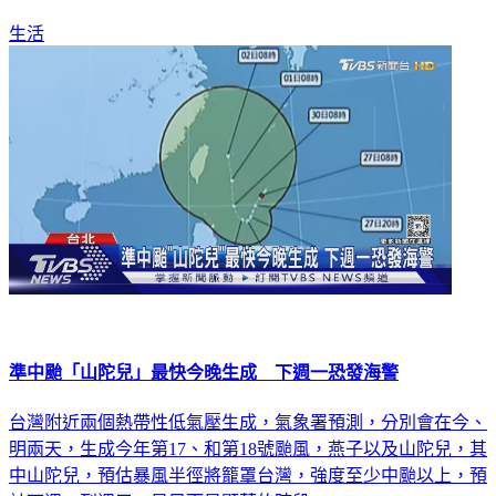
生活
準中颱「山陀兒」最快今晚生成 下週一恐發海警
台灣附近兩個熱帶性低氣壓生成，氣象署預測，分別會在今、
明兩天，生成今年第17、和第18號颱風，燕子以及山陀兒，其
中山陀兒，預估暴風半徑將籠罩台灣，強度至少中颱以上，預