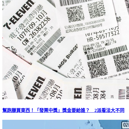
幫跑腿買東西！「發票中獎」獎金要給誰？ 2派看法大不同