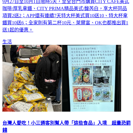
9月27日至10月1日限時5天，至全台門市購買CITY CAFE美式
咖啡/厚乳拿鐵、CITY PRIMA精品美式/馥芮白，享大杯同品
項買2送2；APP還有連續7天特大杯美式買10送10、特大杯拿
鐵買10送6；全家則有第二杯10元、萊爾富、OK也都推出買1
送1起的優惠。
生活
台灣人愛吃！小三通客別幫人帶「這些食品」入境 超量恐罰
錢