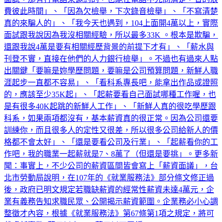
費彼此時間」、「因為欠檢舉，下次錄音檢舉」、「不寫清楚
真的來騙人的」、「我今天也遇到，104上面開4萬以上，實際
面試跟我說因為我沒相關經驗，所以最多33K 。根本是欺騙，
還跟我說4萬是要有相關經歷背景的前提下才有」、「薪水與
刊登不實，直接在他們的人力銀行檢舉」。不過也有過來人點
出關鍵「要嘛是妳學歷問題，要嘛是公司預算問題，新鮮人職
涯起步一直都不容易」、「看科系專長吧，能拿出作品或證照
的，應該至少35K起」、「起薪要看自己面試哪種工作喔，也
是有很多40K起跳的新鮮人工作」、「新鮮人真的很吃學歷跟
科系，如果兩項都沒有，基本薪資真的很正常。因為公司還要
訓練你，而且很多人的定性又很差，所以很多公司給新人的價
格都不會太好」、「還是要看公司及行業」、「起薪看你的工
作吧，我的職業一起薪就是7、8萬了（但還是要挑」。更多新
聞：事實上，不少公司的薪資區間皆會寫上「薪資面議」，台
北市勞動局說明，在107年的《就業服務法》部分條文修正過
後，政府已明文規定若職缺薪資的經常性薪資未達4萬元，企
業有義務告知求職民眾、公開揭示薪資範圍。企業務必小心調
整徵才內容，根據《就業服務法》第67條第1項之規定，將可