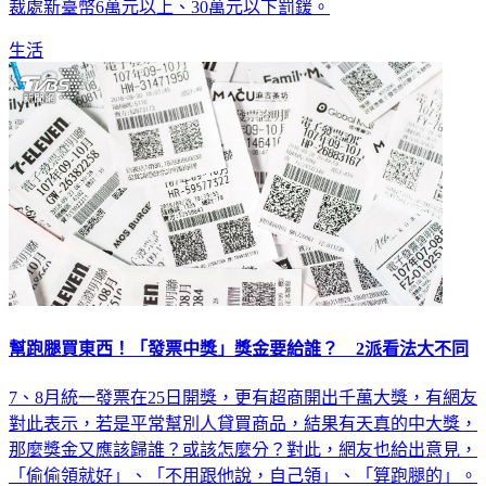
裁處新臺幣6萬元以上、30萬元以下罰鍰。
生活
幫跑腿買東西！「發票中獎」獎金要給誰？ 2派看法大不同
7、8月統一發票在25日開獎，更有超商開出千萬大獎，有網友
對此表示，若是平常幫別人貸買商品，結果有天真的中大獎，
那麼獎金又應該歸誰？或該怎麼分？對此，網友也給出意見，
「偷偷領就好」、「不用跟他說，自己領」、「算跑腿的」。