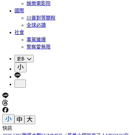
娛樂電影院
國際
川普對等關稅
全球必讀
社會
毒駕連爆
警察愛無限
更多
快訊