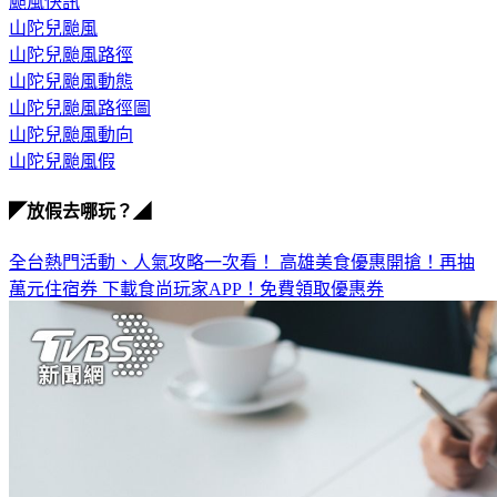
颱風快訊
山陀兒颱風
山陀兒颱風路徑
山陀兒颱風動態
山陀兒颱風路徑圖
山陀兒颱風動向
山陀兒颱風假
◤放假去哪玩？◢
全台熱門活動、人氣攻略一次看！
高雄美食優惠開搶！再抽
萬元住宿券
下載食尚玩家APP！免費領取優惠券