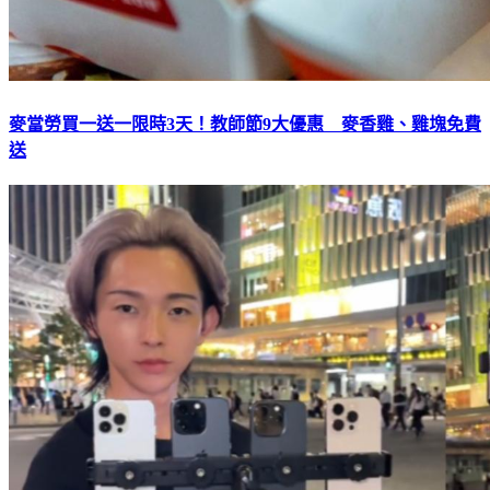
麥當勞買一送一限時3天！教師節9大優惠 麥香雞、雞塊免費
送