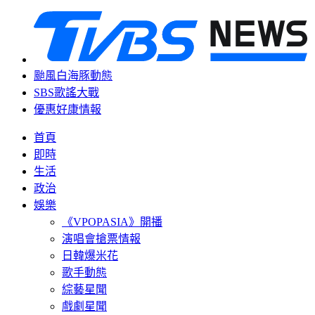
颱風白海豚動態
SBS歌謠大戰
優惠好康情報
首頁
即時
生活
政治
娛樂
《VPOPASIA》開播
演唱會搶票情報
日韓爆米花
歌手動態
綜藝星聞
戲劇星聞