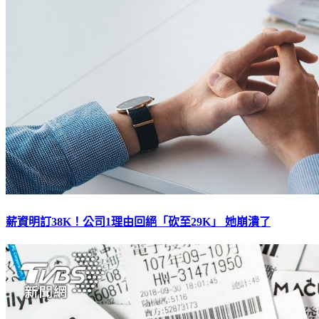
薪資明訂38K！公司1理由回絕「砍至29K」 她崩潰了