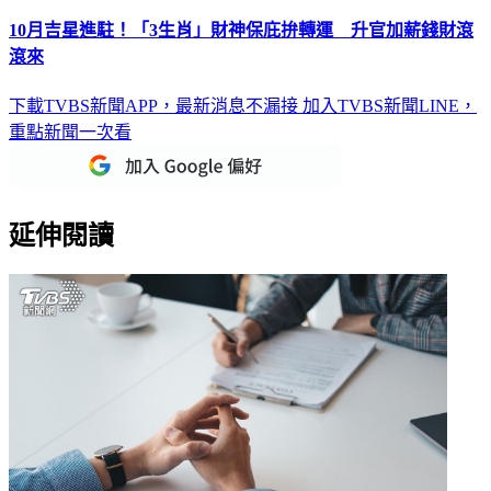
10月吉星進駐！「3生肖」財神保庇拚轉運 升官加薪錢財滾
滾來
下載TVBS新聞APP，最新消息不漏接
加入TVBS新聞LINE，
重點新聞一次看
延伸閱讀