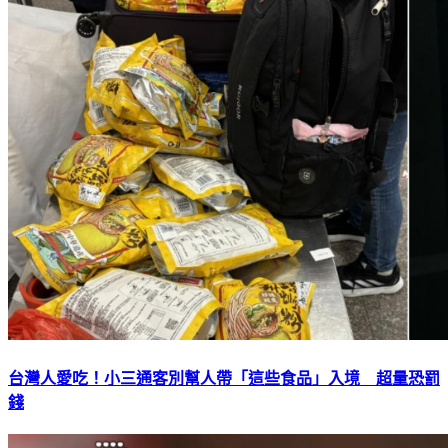
台灣人愛吃！小三通客別幫人帶「這些食品」入境 超量恐罰
錢