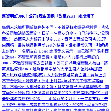
薪資明訂38K！公司1理由回絕「砍至29K」 她崩潰了
每個人求職所期望條件皆不同，不管是薪水還是福利等，皆依
各公司職缺情況而定。日前一名網友分享，自己前往不少公司
面試，然而見人力銀行上明定38K，實際去面試公司皆以1理
由回絕，最後總得到月薪29K的結果，讓她相當失落，引起網
友討論。一名網友在 Dcard 論壇發文表示，自己獲得了很多面
試邀約，不管是薪資寫面議，還是104人力銀行上明訂的
38K，不過等到實際去面試後，公司卻以無經驗新人為由，將
薪資壓榨到29K，還聲稱剛畢業的大學生沒人領到4萬那麼
高。原PO對此感到疑惑，人力銀行寫著薪資面議、實際上卻
不符合規範。她表示，原則上月薪4萬以下的工作不得寫面
議，不過公司大部分都寫面議，且又讓自己通過履歷審核、前
來面試。她反問「怎麼還可以開出29K？不管是哪種數字，到
最後都還是壓榨回29K」。更多新聞：對此，一票網友勸「去
人力銀行檢舉，或是你看到那種寫38K、39K的，就直接拒絕
面試。那有打電話來邀約的，也能在電話中先問清楚，省的浪