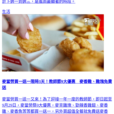
計下週一到週三，是風雨最顯著的時段。
生活
麥當勞買一送一限時3天！教師節9大優惠 麥香雞、雞塊免費
送
麥當勞買一送一又來！為了迎接一年一度的教師節，即日起至
9月29日，麥當勞祭9大優惠，麥克雞塊、勁辣香雞翅、麥香
雞、麥香魚等等都買一送一，另外買超值全餐就免費送麥香