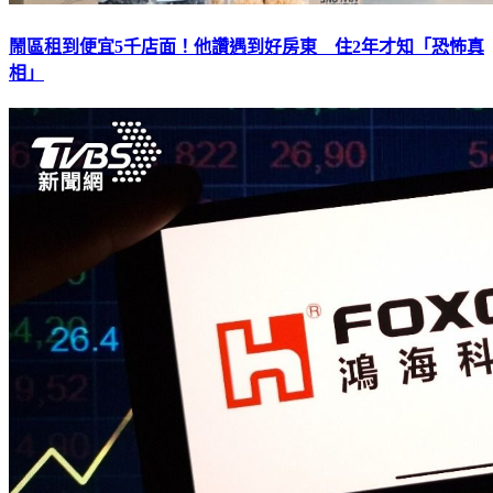
鬧區租到便宜5千店面！他讚遇到好房東 住2年才知「恐怖真
相」