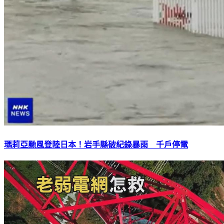
瑪莉亞颱風登陸日本！岩手縣破紀錄暴雨 千戶停電