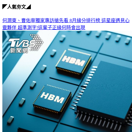
◤人氣夯文◢
何潤東、曹佑寧獨家專訪搶先看
8月緣分排行榜 這星座遇見心
靈夥伴
超準測字!這輩子正緣何時會出現