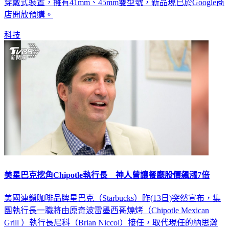
穿戴式裝置，擁有41mm、45mm雙型號，新品現已於Google商
店開放預購。
科技
美星巴克挖角Chipotle執行長 神人曾讓餐廳股價飆漲7倍
美國連鎖咖啡品牌星巴克（Starbucks）昨(13日)突然宣布，集
團執行長一職將由原奇波雷墨西哥燒烤（Chipotle Mexican
Grill ）執行長尼科（Brian Niccol）接任，取代現任的納思瀚