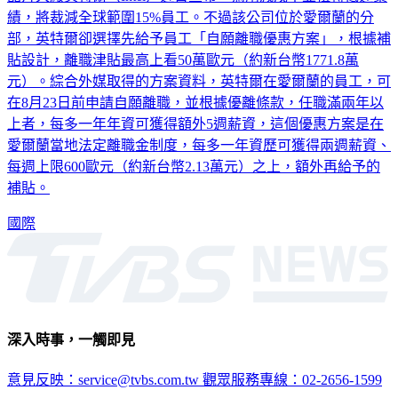
績，將裁減全球範圍15%員工。不過該公司位於愛爾蘭的分
部，英特爾卻選擇先給予員工「自願離職優惠方案」，根據補
貼設計，離職津貼最高上看50萬歐元（約新台幣1771.8萬
元）。綜合外媒取得的方案資料，英特爾在愛爾蘭的員工，可
在8月23日前申請自願離職，並根據優離條款，任職滿兩年以
上者，每多一年年資可獲得額外5週薪資，這個優惠方案是在
愛爾蘭當地法定離職金制度，每多一年資歷可獲得兩週薪資、
每週上限600歐元（約新台幣2.13萬元）之上，額外再給予的
補貼。
國際
深入時事，一觸即見
意見反映：service@tvbs.com.tw
觀眾服務專線：02-2656-1599