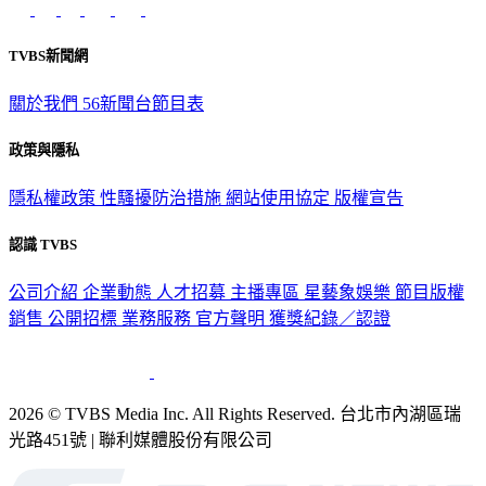
TVBS新聞網
關於我們
56新聞台節目表
政策與隱私
隱私權政策
性騷擾防治措施
網站使用協定
版權宣告
認識 TVBS
公司介紹
企業動態
人才招募
主播專區
星藝象娛樂
節目版權
銷售
公開招標
業務服務
官方聲明
獲獎紀錄／認證
2026 © TVBS Media Inc. All Rights Reserved. 台北市內湖區瑞
光路451號 | 聯利媒體股份有限公司