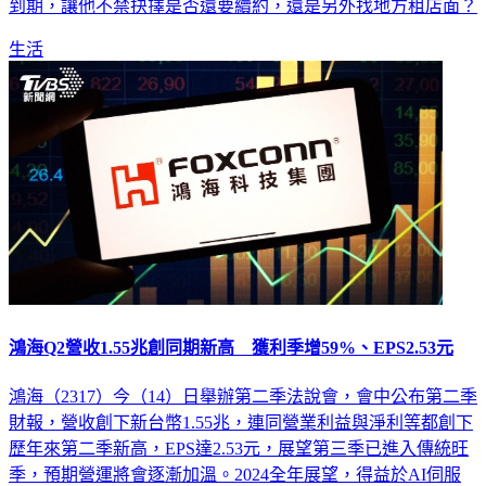
到期，讓他不禁抉擇是否還要續約，還是另外找地方租店面？
生活
鴻海Q2營收1.55兆創同期新高 獲利季增59%、EPS2.53元
鴻海（2317）今（14）日舉辦第二季法說會，會中公布第二季
財報，營收創下新台幣1.55兆，連同營業利益與淨利等都創下
歷年來第二季新高，EPS達2.53元，展望第三季已進入傳統旺
季，預期營運將會逐漸加溫。2024全年展望，得益於AI伺服