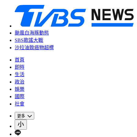
颱風白海豚動態
SBS歌謠大戰
沙拉油致癌物超標
首頁
即時
生活
政治
娛樂
國際
社會
更多