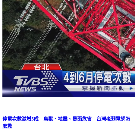
停電次數激增5成 鳥獸、地震、暴雨危害 台灣老弱電網怎
麼救