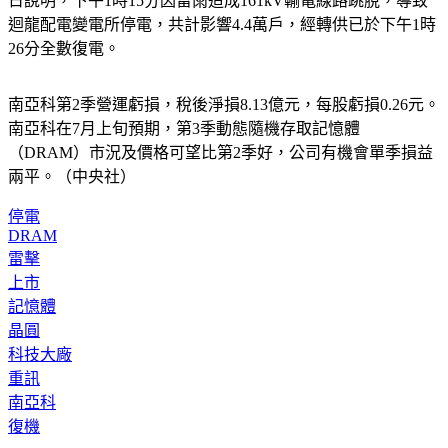
日說明，下午1時15分因雷雨造成161kV輸電線路跳脫，導致
迴龍配電變電所停電，共計影響4.4萬戶，經轉供已於下午1時
26分全數復電。
南亞科第2季營運虧損，稅後淨損8.13億元，每股虧損0.26元。
南亞科在7月上旬預期，第3季動態隨機存取記憶體
（DRAM）市況及價格可望比第2季好，公司有機會單季損益
兩平。（中央社）
停電
DRAM
雷擊
上市
記憶體
晶圓
科技大廠
重訊
南亞科
復機