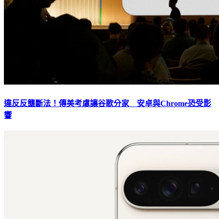
違反反壟斷法！傳美考慮讓谷歌分家 安卓與Chrome恐受影
響