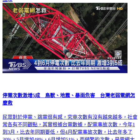
停電次數激增5成 鳥獸、地震、暴雨危害 台灣老弱電網怎
麼救
民眾對於停電、跳電很有感，究竟次數有沒有越來越多，社會
常各有不同觀點，其實根據台電數據，配電事故次數，今年1
到3月，比去年同期要低，但4月配電事故次數，比去年多了
30%，5月增加48%，6月增加51%，而頻繁的次數，是電網太