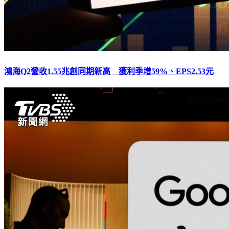
鴻海Q2營收1.55兆創同期新高 獲利季增59%、EPS2.53元