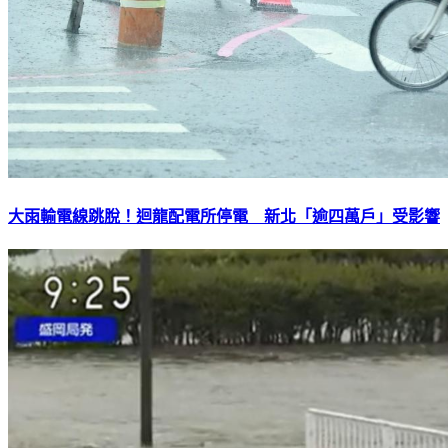
大雨輸電線跳脫！迴龍配電所停電 新北「逾四萬戶」受影響