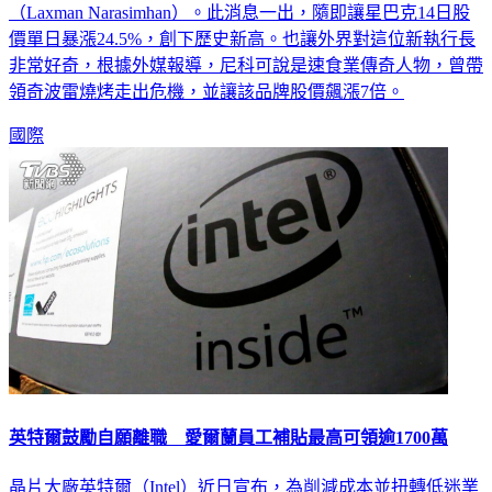
（Laxman Narasimhan）。此消息一出，隨即讓星巴克14日股
價單日暴漲24.5%，創下歷史新高。也讓外界對這位新執行長
非常好奇，根據外媒報導，尼科可說是速食業傳奇人物，曾帶
領奇波雷燒烤走出危機，並讓該品牌股價飆漲7倍。
國際
英特爾鼓勵自願離職 愛爾蘭員工補貼最高可領逾1700萬
晶片大廠英特爾（Intel）近日宣布，為削減成本並扭轉低迷業