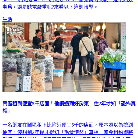
老舊，還是缺電嚴重呢?來看以下這則報導。
生活
鬧區租到便宜5千店面！他讚遇到好房東 住2年才知「恐怖真
相」
一名網友在鬧區租下比附近便宜5千的店面，原本還以為撿到
便宜，沒想到2年後才得知「毛骨悚然」真相！如今租約即將