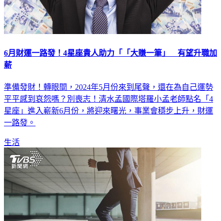
6月財運一路發！4星座貴人助力「「大賺一筆」 有望升職加
薪
準備發財！轉眼間，2024年5月份來到尾聲，還在為自己運勢
平平感到哀怨嗎？別喪志！清水孟國際塔羅小孟老師點名「4
星座」進入嶄新6月份，將迎來曙光，事業會穩步上升，財運
一路發。
生活