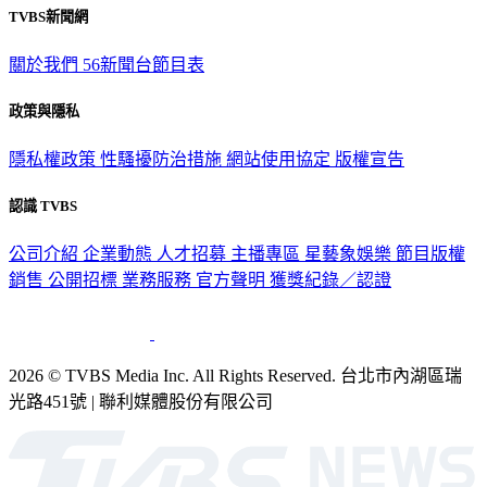
關於我們
56新聞台節目表
政策與隱私
隱私權政策
性騷擾防治措施
網站使用協定
版權宣告
認識 TVBS
公司介紹
企業動態
人才招募
主播專區
星藝象娛樂
節目版權
銷售
公開招標
業務服務
官方聲明
獲獎紀錄／認證
2026 © TVBS Media Inc. All Rights Reserved. 台北市內湖區瑞
光路451號 | 聯利媒體股份有限公司