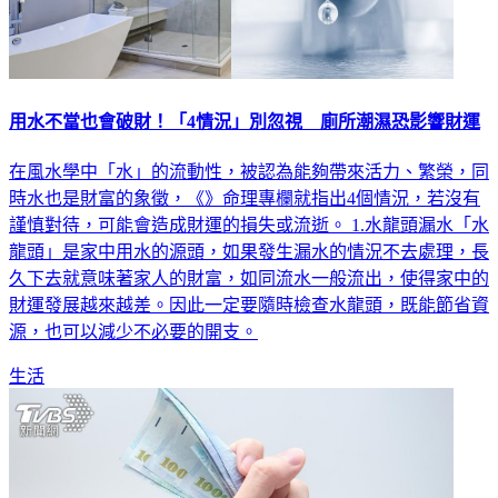
用水不當也會破財！「4情況」別忽視 廁所潮濕恐影響財運
在風水學中「水」的流動性，被認為能夠帶來活力、繁榮，同
時水也是財富的象徵，《》命理專欄就指出4個情況，若沒有
謹慎對待，可能會造成財運的損失或流逝。 1.水龍頭漏水「水
龍頭」是家中用水的源頭，如果發生漏水的情況不去處理，長
久下去就意味著家人的財富，如同流水一般流出，使得家中的
財運發展越來越差。因此一定要隨時檢查水龍頭，既能節省資
源，也可以減少不必要的開支。
生活