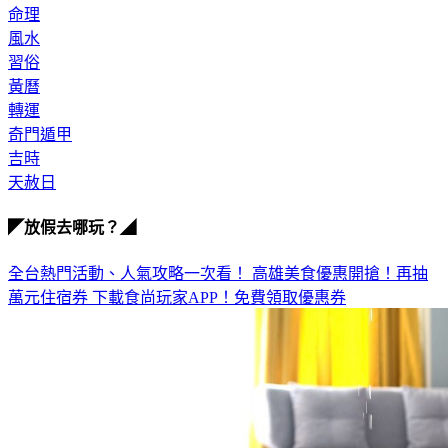
風水
習俗
黃曆
轉運
奇門遁甲
吉時
天赦日
◤放假去哪玩？◢
全台熱門活動、人氣攻略一次看！
高雄美食優惠開搶！再抽
萬元住宿券
下載食尚玩家APP！免費領取優惠券