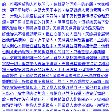
說，獅子男強勢，有點大男子主義，總是對戀人管東管西。但
是，當戀人表示反抗或不滿意時，獅子男其實最懂得妥協和忍
讓。獅子男才是真正的好男人，明明很強勢，但卻樂意為了愛
而改變自我。願意為愛低頭2.天蠍男天蠍男看似冷酷又強勢，
好像從來不會低頭示弱，但在心愛的女人面前，天蠍男會展現
出他們柔情的一面。為了戀人，天蠍男願意改變自我，主動哄
戀人開心。即便在整個過程中，天蠍男並沒有做錯什麼，他們
也樂意低頭服軟。天蠍男沒有別的目的，只希望戀人能夠開
心，這就是他們唯一的心願。雖然大家都說天蠍男強勢，總是
掌控一切，但當戀人表達不滿時，天蠍男其實最懂得妥協和忍
讓。天蠍男才是真正的好男人，明明很強勢，但卻樂意為了愛
而改變自我。願意為愛低頭3.魔羯男魔羯男給人一種嚴肅又強
勢的感覺，好像從來不會低頭。然而，在心愛的女人面前，魔
羯男會變得柔情似水，為了戀人願意改變自己。當他們見到戀
人傷心，會主動去哄對方，哪怕自己並沒有錯，也會低頭服
軟。魔羯男沒有其他目的，唯獨希望戀人能夠開心。大家都說
魔羯男強勢，對戀人要求很多，但當戀人表達不滿時，魔羯男
其實最懂得妥協和忍讓。魔羯男才是真正的好男人，明明很強