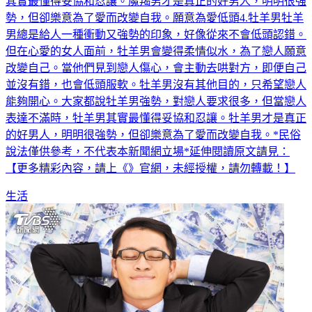
勢，但卻樂意為了愛而改變自我。願意為愛低頭4.牡羊男牡羊
男總是給人一種衝動又強勢的印象，好像從來不會低頭認錯。
但在心愛的女人面前，牡羊男會變得柔情似水，為了戀人願意
改變自己。當他們見到戀人傷心，會主動去哄對方，即便自己
並沒有錯，也會低頭服軟。牡羊男沒有其他目的，只希望戀人
能夠開心。大家都說牡羊男強勢，對戀人要求很多，但當戀人
表達不滿時，牡羊男其實最懂得妥協和忍讓。牡羊男才是真正
的好男人，明明很強勢，但卻樂意為了愛而改變自我。*民俗
說法僅供參考，不代表本新聞網立場*延伸閱讀原文請見：
【更多精彩內容，請上《》官網，未經授權，請勿轉載！】
生活