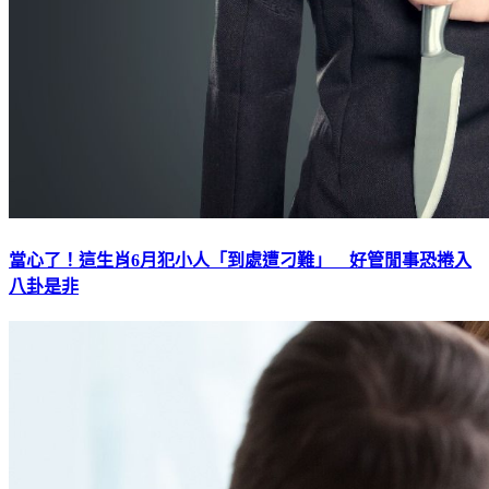
當心了！這生肖6月犯小人「到處遭刁難」 好管閒事恐捲入
八卦是非