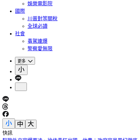
娛樂電影院
國際
川普對等關稅
全球必讀
社會
毒駕連爆
警察愛無限
更多
快訊