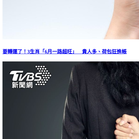
要轉運了！3生肖「6月一路超旺」 貴人多、荷包狂進帳