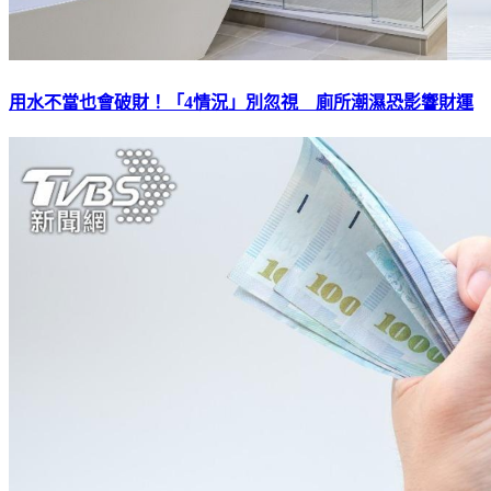
用水不當也會破財！「4情況」別忽視 廁所潮濕恐影響財運