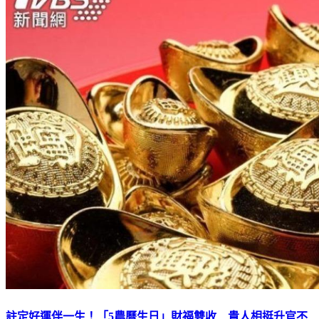
註定好運伴一生！「5農曆生日」財福雙收 貴人相挺升官不
是夢