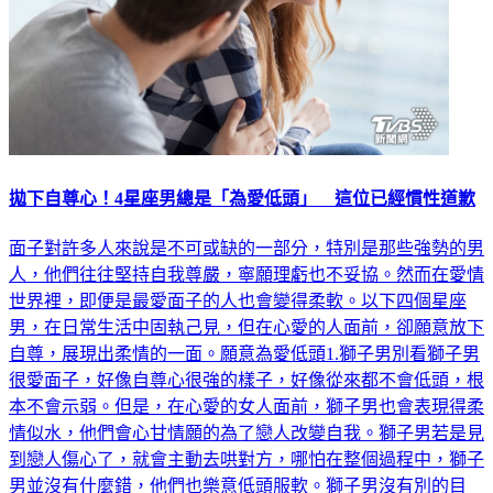
拋下自尊心！4星座男總是「為愛低頭」 這位已經慣性道歉
面子對許多人來說是不可或缺的一部分，特別是那些強勢的男
人，他們往往堅持自我尊嚴，寧願理虧也不妥協。然而在愛情
世界裡，即便是最愛面子的人也會變得柔軟。以下四個星座
男，在日常生活中固執己見，但在心愛的人面前，卻願意放下
自尊，展現出柔情的一面。願意為愛低頭1.獅子男別看獅子男
很愛面子，好像自尊心很強的樣子，好像從來都不會低頭，根
本不會示弱。但是，在心愛的女人面前，獅子男也會表現得柔
情似水，他們會心甘情願的為了戀人改變自我。獅子男若是見
到戀人傷心了，就會主動去哄對方，哪怕在整個過程中，獅子
男並沒有什麼錯，他們也樂意低頭服軟。獅子男沒有別的目
的，唯獨希望戀人可以開心，這就是他們唯一的心願。大家都