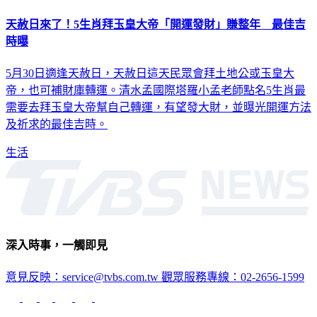
天赦日來了！5生肖拜玉皇大帝「開運發財」賺整年 最佳吉
時曝
5月30日適逢天赦日，天赦日這天民眾會拜土地公或玉皇大
帝，也可補財庫轉運。清水孟國際塔羅小孟老師點名5生肖最
需要去拜玉皇大帝幫自己轉運，有望發大財，並曝光開運方法
及祈求的最佳吉時。
生活
深入時事，一觸即見
意見反映：service@tvbs.com.tw
觀眾服務專線：02-2656-1599
TVBS新聞網