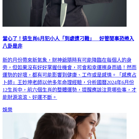
當心了！這生肖6月犯小人「到處遭刁難」 好管閒事恐捲入
八卦是非
新的月份帶來新氣象，財神爺隨時有可能降臨在每個人的身
旁，但如果沒有好好掌握住機會，可會和幸運擦身而過！然而
運勢的好壞，都有可能影響到健康、工作或是感情。「感應占
卜師」王妙坤老師以他多年命理經驗，分析國曆2024年6月份
12生肖中，前六個生肖的整體運勢，提醒應該注意哪些事，才
能財源滾滾、好運不斷。
娛樂