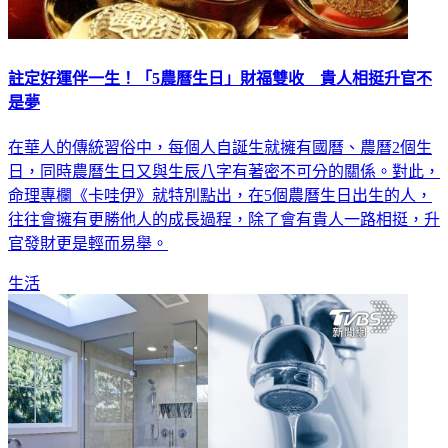
註定好運伴一生！「5農曆生日」財福雙收 貴人相挺升官不
是夢
在華人的傳統習俗中，每個人自誕生就擁有國曆、農曆2個生
日，同時農曆生日又與生辰八字有著密不可分的關係。對此，
命理專欄《卡哇伊》就特別點出，在5個農曆生日出生的人，
往往會擁有更勝他人的成長過程，除了會有貴人一路相挺，升
官發財更是輕而易舉。
生活