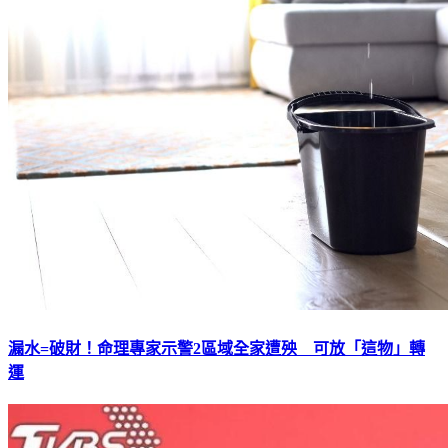
漏水=破財！命理專家示警2區域全家遭殃 可放「這物」轉
運