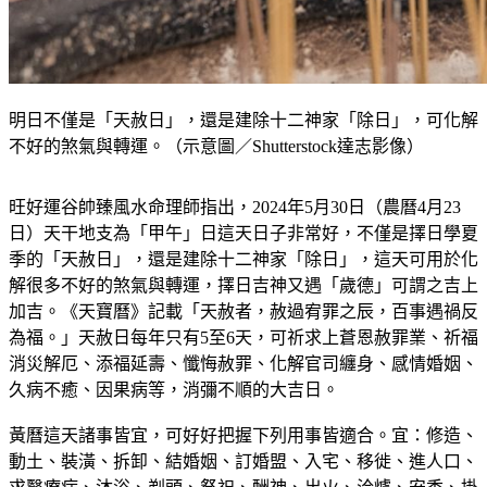
明日不僅是「天赦日」，還是建除十二神家「除日」，可化解
不好的煞氣與轉運。（示意圖／Shutterstock達志影像）
旺好運谷帥臻風水命理師指出，2024年5月30日（農曆4月23
日）天干地支為「甲午」日這天日子非常好，不僅是擇日學夏
季的「天赦日」，還是建除十二神家「除日」，這天可用於化
解很多不好的煞氣與轉運，擇日吉神又遇「歲德」可謂之吉上
加吉。《天寶曆》記載「天赦者，赦過宥罪之辰，百事遇禍反
為福。」天赦日每年只有5至6天，可祈求上蒼恩赦罪業、祈福
消災解厄、添福延壽、懺悔赦罪、化解官司纏身、感情婚姻、
久病不癒、因果病等，消彌不順的大吉日。
黃曆這天諸事皆宜，可好好把握下列用事皆適合。宜：修造、
動土、裝潢、拆卸、結婚姻、訂婚盟、入宅、移徙、進人口、
求醫療病、沐浴、剃頭、祭祀、酬神、出火、洽爐、安香、掛