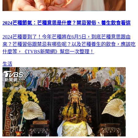
2024芒種節氣：芒種意思是什麼？禁忌習俗、養生飲食看這
2024芒種要到了！今年芒種將在6月5日，到底芒種意思跟由
來？芒種習俗跟禁忌有哪些呢？以及芒種養生的飲食，應該吃
什麼等，《TVBS新聞網》幫您一次整理！
生活