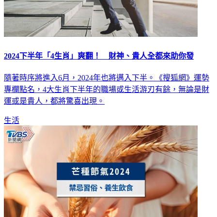
2024下半年「4生肖」爽翻！ 財神、貴人全都來助你發
隨著時序將進入6月，2024年也將邁入下半。《搜狐網》運勢
專欄點名，4大生肖下半年的職場或生活游刃有餘，無論是財
運或是貴人，都將驚喜出現。
生活