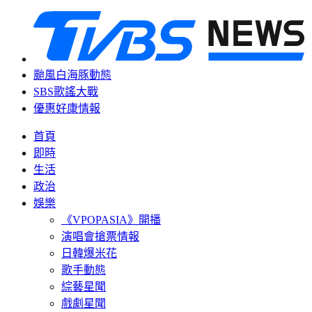
颱風白海豚動態
SBS歌謠大戰
優惠好康情報
首頁
即時
生活
政治
娛樂
《VPOPASIA》開播
演唱會搶票情報
日韓爆米花
歌手動態
綜藝星聞
戲劇星聞