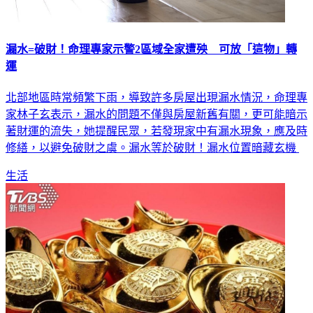
漏水=破財！命理專家示警2區域全家遭殃 可放「這物」轉
運
北部地區時常頻繁下雨，導致許多房屋出現漏水情況，命理專
家林子玄表示，漏水的問題不僅與房屋新舊有關，更可能暗示
著財運的流失，她提醒民眾，若發現家中有漏水現象，應及時
修繕，以避免破財之虞。漏水等於破財！漏水位置暗藏玄機
生活