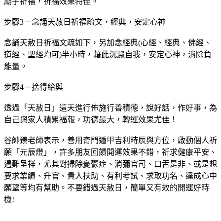
步驟3－念誦天赦日祈福疏文，經典，安定心神
念誦天赦日祈福文疏如下，另加念經典(心經、經典、佛經、
道經、聖經均可)半小時，藉此沉澱自我，安定心神，消除負
能量。
步驟4－捨得給與
透過「天赦日」這天進行佈施行善積德，說好話，作好事，為
自己與家人積累福報，功德最大，轉運效果尤佳！
谷帥臻老師表示，善用奇門遁甲吉利時辰與方位，啟動個人祈
願「元辰燈」，許多朋友回饋開運效果不錯，祈求健康平安、
遇難呈祥，尤其對掃除憂鬱症、消彌官司、口舌是非、或是想
要求業績、升官、貴人扶助、有利考試、求取功名、達成心中
願望等均有幫助。不要錯過天赦日，簡單又有效的開運好時
機!