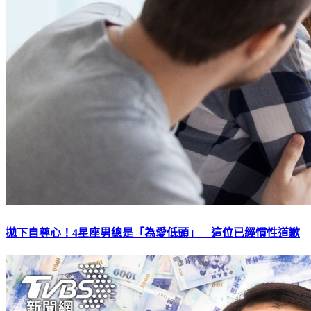
拋下自尊心！4星座男總是「為愛低頭」 這位已經慣性道歉