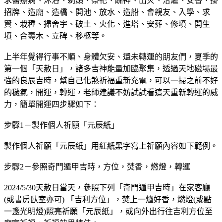
招牌、造廟、造橋、開池、放水、造船、會親友、入學、求
賢、栽種、掃舍宇、破土、火化、進塔、安葬、修墳、開生
墳、合壽木、立碑、移柩等。
上半年覺得行事不順、身體欠安、還未轉運的朋友們，夏季的
第一個「天赦日」，諸多吉神能量加臨聚集，透過天地磁場最
強的良辰吉時，幫自己化煞祈福重新充電，可以一掃之前不好
的穢氣，開運，轉運，老師建議不妨試試看這天重新轉運的威
力，簡單開運四步驟如下：
步驟1－製作個人祈願「元辰紙」
製作個人祈願「元辰紙」用紅紙黑字寫上祈願內容如下範例。
步驟2－參照奇門遁甲吉時，方位，焚香，燃燈，轉運
2024/5/30天赦日當天，參照下列「奇門遁甲吉時」在家客廳
(或書房臥室亦可) 「吉利方位」，焚上一爐好香，燃燈(或點
一盞光明燈)照亮祈願「元辰紙」，或向外出行往吉利方位至
廟宇祈福，祈福效果特佳。