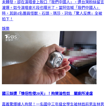
未轉發，卻在演唱會上脫口「我們中國人」，遭台灣粉絲留言
灌爆。如今演唱會片段也曝光了，當阿信喊「我們中國人」
時，其餘4名團員怪獸、石頭、瑪莎、冠佑「驚人反應」全被
拍下！
娛樂
國三妹遭「情侶性侵20天」！拘禁淪性奴 關廁所凌虐
嘉義驚爆擄人拘禁！一名國中三年級女學生被林姓前男友林男