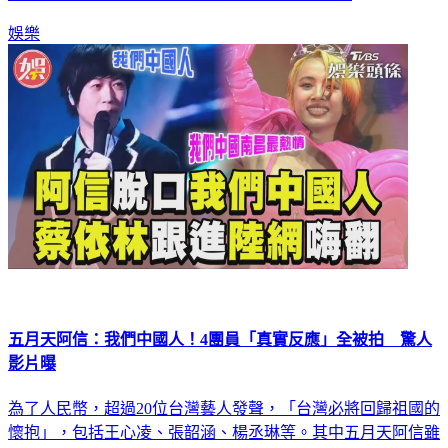
娛樂
五月天阿信：我們中國人！4團員「真實反應」全被拍 驚人
影片曝
為了人民幣，超過20位台灣藝人發聲，「台灣必將回歸祖國的
懷抱」，包括王心凌、張韶涵、楊丞琳等。其中五月天阿信雖