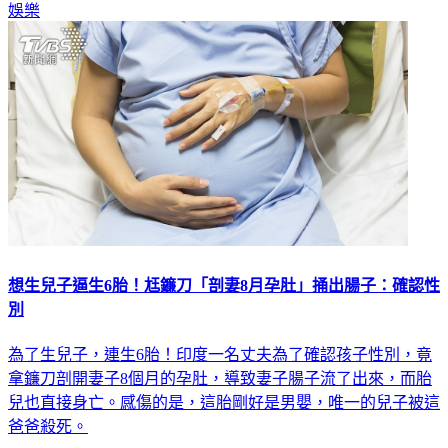
娛樂
想生兒子逼生6胎！尪鐮刀「剖妻8月孕肚」捅出腸子：確認性
別
為了生兒子，連生6胎！印度一名丈夫為了確認孩子性別，竟
拿鐮刀剖開妻子8個月的孕肚，導致妻子腸子流了出來，而胎
兒也直接身亡。感傷的是，這胎剛好是男嬰，唯一的兒子被這
爸爸殺死。