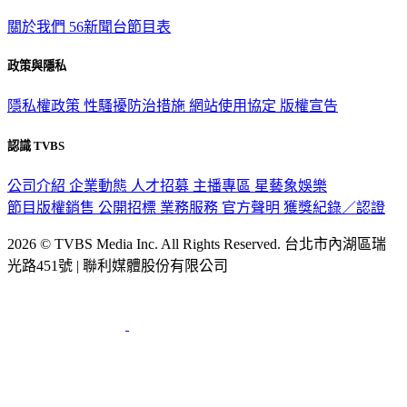
關於我們
56新聞台節目表
政策與隱私
隱私權政策
性騷擾防治措施
網站使用協定
版權宣告
認識 TVBS
公司介紹
企業動態
人才招募
主播專區
星藝象娛樂
節目版權銷售
公開招標
業務服務
官方聲明
獲獎紀錄／認證
2026 © TVBS Media Inc. All Rights Reserved. 台北市內湖區瑞
光路451號 | 聯利媒體股份有限公司