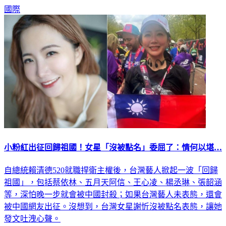
國際
小粉紅出征回歸祖國！女星「沒被點名」委屈了：情何以堪…
自總統賴清德520就職捍衛主權後，台灣藝人掀起一波「回歸
祖國」，包括蔡依林、五月天阿信、王心凌、楊丞琳、張韶涵
等，深怕晚一步就會被中國封殺；如果台灣藝人未表態，還會
被中國網友出征。沒想到，台灣女星謝忻沒被點名表態，讓她
發文吐洩心聲。