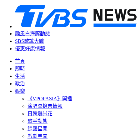
颱風白海豚動態
SBS歌謠大戰
優惠好康情報
首頁
即時
生活
政治
娛樂
《VPOPASIA》開播
演唱會搶票情報
日韓爆米花
歌手動態
綜藝星聞
戲劇星聞