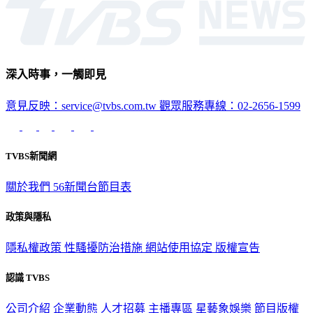
深入時事，一觸即見
意見反映：service@tvbs.com.tw
觀眾服務專線：02-2656-1599
TVBS新聞網
關於我們
56新聞台節目表
政策與隱私
隱私權政策
性騷擾防治措施
網站使用協定
版權宣告
認識 TVBS
公司介紹
企業動態
人才招募
主播專區
星藝象娛樂
節目版權