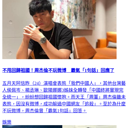
不甩回歸祖國！周杰倫不玩微博 霸氣「1句話」回應了
五月天阿信昨（24）演唱會表態「我們中國人」，其他台灣藝
人侯佩岑、楊丞琳、歐陽娜娜3姊妹全轉發「中國終將實現完
全統一」，紛紛想回歸祖國懷抱。而天王「周董」周杰倫雖未
表態，因沒有微博，成功躲過中國網友「追殺」。至於為什麼
不玩微博，周杰倫曾「霸氣1句話」回答。
娛樂