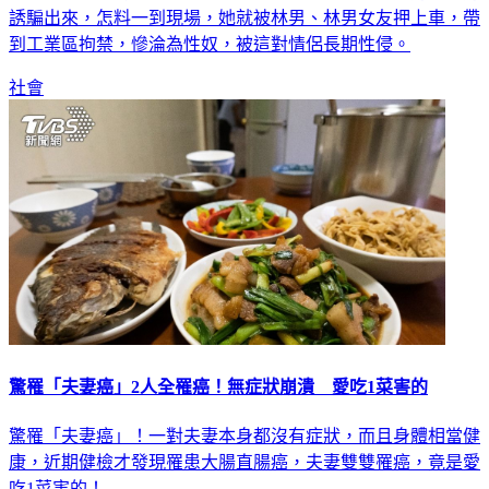
誘騙出來，怎料一到現場，她就被林男、林男女友押上車，帶
到工業區拘禁，慘淪為性奴，被這對情侶長期性侵。
社會
驚罹「夫妻癌」2人全罹癌！無症狀崩潰 愛吃1菜害的
驚罹「夫妻癌」！一對夫妻本身都沒有症狀，而且身體相當健
康，近期健檢才發現罹患大腸直腸癌，夫妻雙雙罹癌，竟是愛
吃1菜害的！