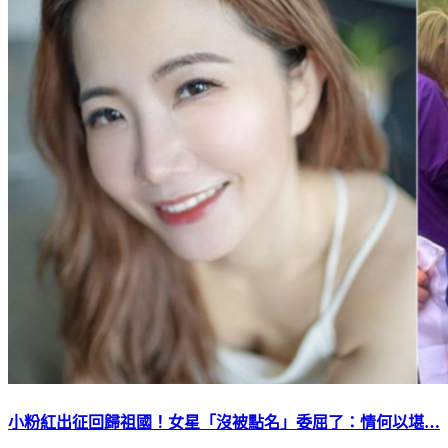
小粉紅出征回歸祖國！女星「沒被點名」委屈了：情何以堪…