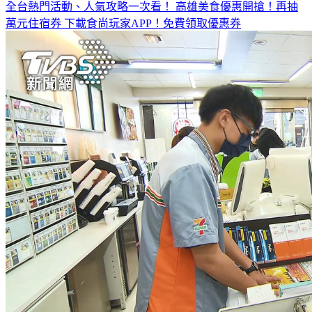
全台熱門活動、人氣攻略一次看！
高雄美食優惠開搶！再抽
萬元住宿券
下載食尚玩家APP！免費領取優惠券