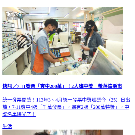
快訊／7-11發票「爽中200萬」！2人嗨中獎 獎落這縣市
統一發票開獎！113年3、4月統一發票中獎號碼今（25）日出
爐，7-11爽中4張「千萬發票」，還有2張「200萬特獎」，中
獎名單曝光了！
生活