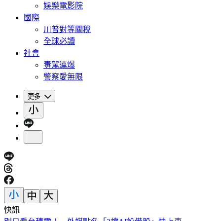
娛樂電影院
國際
川普對等關稅
全球必讀
社會
毒駕連爆
警察愛無限
更多
快訊