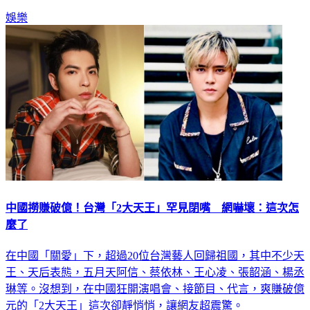
娛樂
中國撈賺破億！台灣「2大天王」罕見閉嘴 網嚇壞：這次怎
麼了
在中國「關愛」下，超過20位台灣藝人回歸祖國，其中不少天
王、天后表態，五月天阿信、蔡依林、王心凌、張韶涵、楊丞
琳等。沒想到，在中國狂開演唱會、接節目、代言，爽賺破億
元的「2大天王」這次卻靜悄悄，讓網友超震驚。