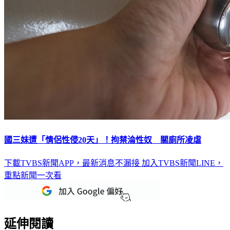
國三妹遭「情侶性侵20天」！拘禁淪性奴 關廁所凌虐
下載TVBS新聞APP，最新消息不漏接
加入TVBS新聞LINE，
重點新聞一次看
延伸閱讀