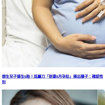
想生兒子逼生6胎！尪鐮刀「剖妻8月孕肚」捅出腸子：確認性
別