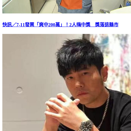
快訊／7-11發票「爽中200萬」！2人嗨中獎 獎落這縣市