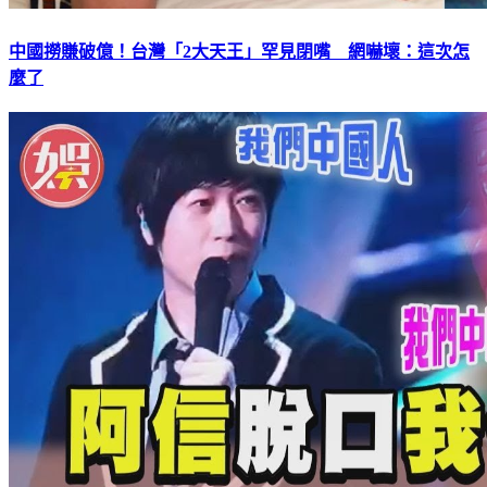
中國撈賺破億！台灣「2大天王」罕見閉嘴 網嚇壞：這次怎
麼了