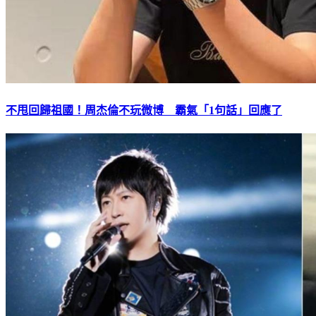
不甩回歸祖國！周杰倫不玩微博 霸氣「1句話」回應了