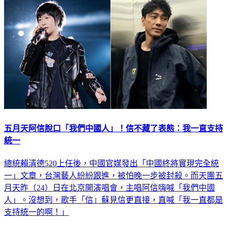
五月天阿信脫口「我們中國人」！信不藏了表態：我一直支持
統一
總統賴清德520上任後，中國官媒發出「中國終將實現完全統
一」文章，台灣藝人紛紛跟進，被怕晚一步被封殺。而天團五
月天昨（24）日在北京開演唱會，主唱阿信嗨喊「我們中國
人」。沒想到，歌手「信」蘇見信更直接，直喊「我一直都是
支持統一的啊！」