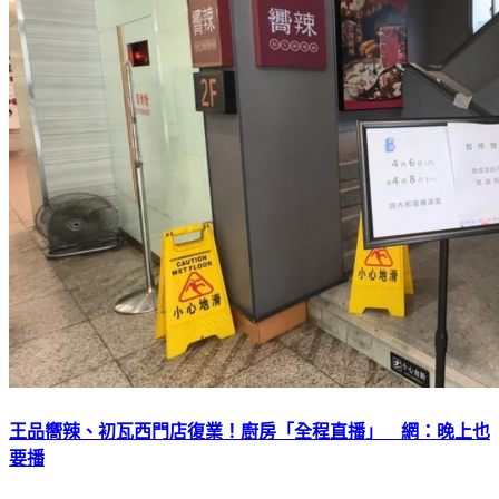
王品嚮辣、初瓦西門店復業！廚房「全程直播」 網：晚上也
要播