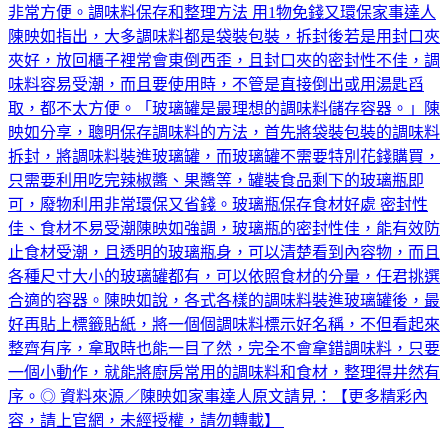
非常方便。調味料保存和整理方法 用1物免錢又環保家事達人
陳映如指出，大多調味料都是袋裝包裝，拆封後若是用封口夾
夾好，放回櫃子裡常會東倒西歪，且封口夾的密封性不佳，調
味料容易受潮，而且要使用時，不管是直接倒出或用湯匙舀
取，都不太方便。「玻璃罐是最理想的調味料儲存容器。」陳
映如分享，聰明保存調味料的方法，首先將袋裝包裝的調味料
拆封，將調味料裝進玻璃罐，而玻璃罐不需要特別花錢購買，
只需要利用吃完辣椒醬、果醬等，罐裝食品剩下的玻璃瓶即
可，廢物利用非常環保又省錢。玻璃瓶保存食材好處 密封性
佳、食材不易受潮陳映如強調，玻璃瓶的密封性佳，能有效防
止食材受潮，且透明的玻璃瓶身，可以清楚看到內容物，而且
各種尺寸大小的玻璃罐都有，可以依照食材的分量，任君挑選
合適的容器。陳映如說，各式各樣的調味料裝進玻璃罐後，最
好再貼上標籤貼紙，將一個個調味料標示好名稱，不但看起來
整齊有序，拿取時也能一目了然，完全不會拿錯調味料，只要
一個小動作，就能將廚房常用的調味料和食材，整理得井然有
序。◎ 資料來源／陳映如家事達人原文請見：【更多精彩內
容，請上官網，未經授權，請勿轉載】