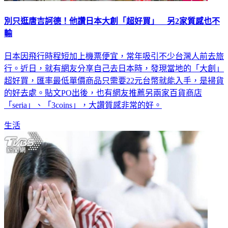
別只逛唐吉訶德！他讚日本大創「超好買」 另2家質感也不
輸
日本因飛行時程短加上機票便宜，常年吸引不少台灣人前去旅
行。近日，就有網友分享自己去日本時，發現當地的「大創」
超好買，匯率最低單價商品只需要22元台幣就能入手，是掃貨
的好去處。貼文PO出後，也有網友推薦另兩家百貨商店
「seria」、「3coins」，大讚質感非常的好。
生活