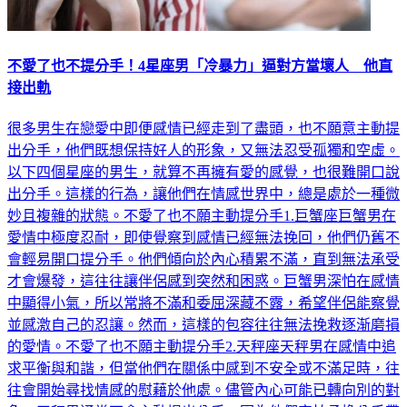
不愛了也不提分手！4星座男「冷暴力」逼對方當壞人 他直
接出軌
很多男生在戀愛中即便感情已經走到了盡頭，也不願意主動提
出分手，他們既想保持好人的形象，又無法忍受孤獨和空虛。
以下四個星座的男生，就算不再擁有愛的感覺，也很難開口說
出分手。這樣的行為，讓他們在情感世界中，總是處於一種微
妙且複雜的狀態。不愛了也不願主動提分手1.巨蟹座巨蟹男在
愛情中極度忍耐，即使覺察到感情已經無法挽回，他們仍舊不
會輕易開口提分手。他們傾向於內心積累不滿，直到無法承受
才會爆發，這往往讓伴侶感到突然和困惑。巨蟹男深怕在感情
中顯得小氣，所以常將不滿和委屈深藏不露，希望伴侶能察覺
並感激自己的忍讓。然而，這樣的包容往往無法挽救逐渐磨損
的愛情。不愛了也不願主動提分手2.天秤座天秤男在感情中追
求平衡與和諧，但當他們在關係中感到不安全或不滿足時，往
往會開始尋找情感的慰藉於他處。儘管內心可能已轉向別的對