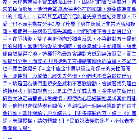
象，天秤男通常不會主動提出分手，因為他們害怕承擔分手帶
來的負面形象。他們希望透過保持外在的和諧，避免成為關係
中的「壞人」，有時甚至期望伴侶能首先察覺並結束關係。不
愛了也不願主動提分手3.雙子座雙子男在情感上非常矛盾和複
雜。即使對一段關係已漸失興趣，他們通常不會主動提出分
手。在爭執後，雙子男更傾向於獨自反思，不喜歡對方干擾他
們的思緒。當他們的愛意冷卻時，會逐漸減少主動接觸，讓關
係自然變得冷淡。這種行為最終會讓對方感到無法忍受，而主
動提出分手，而雙子男則避免了直接結束關係的負擔。不愛了
也不願主動提分手4.金牛座金牛男以穩定和保守的天性而聞
名，即使對一段感情已經失去熱情，他們也不會急於提出分
手。這是因為他們重視安全感和不喜歡變動，會試著找到理由
維持現狀，例如說自己只是工作太忙或太累。金牛男在做出任
何重大決定前都會非常謹慎，即使內心已經開始尋求其他可能
性，他們也會保持現有關係，直到找到一個無可挑剔的理由才
會行動。延伸閱讀：原文請見：【更多精彩內容，請上《》官
網，未經授權，請勿轉載！】*民俗說法僅供參考，不代表本
新聞網立場*