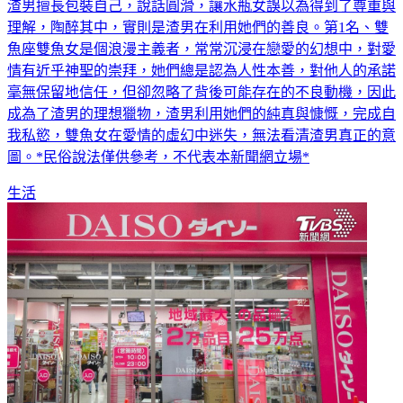
渣男擅長包裝自己，說話圓滑，讓水瓶女誤以為得到了尊重與
理解，陶醉其中，實則是渣男在利用她們的善良。第1名、雙
魚座雙魚女是個浪漫主義者，常常沉浸在戀愛的幻想中，對愛
情有近乎神聖的崇拜，她們總是認為人性本善，對他人的承諾
毫無保留地信任，但卻忽略了背後可能存在的不良動機，因此
成為了渣男的理想獵物，渣男利用她們的純真與慷慨，完成自
我私慾，雙魚女在愛情的虛幻中迷失，無法看清渣男真正的意
圖。*民俗說法僅供參考，不代表本新聞網立場*
生活