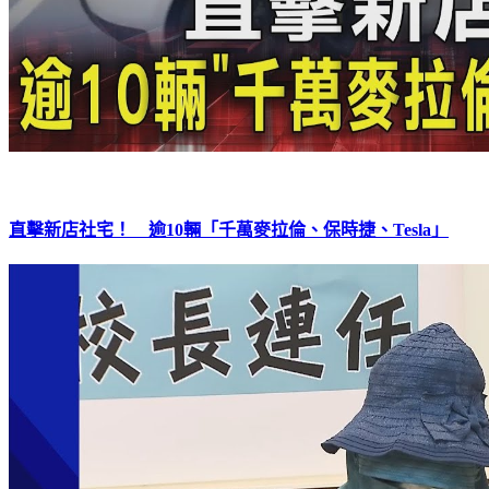
直擊新店社宅！ 逾10輛「千萬麥拉倫、保時捷、Tesla」