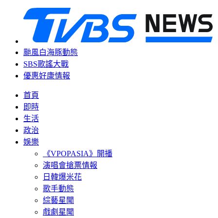
颱風白海豚動態
SBS歌謠大戰
優惠好康情報
首頁
即時
生活
政治
娛樂
《VPOPASIA》開播
演唱會搶票情報
日韓爆米花
歌手動態
綜藝星聞
戲劇星聞