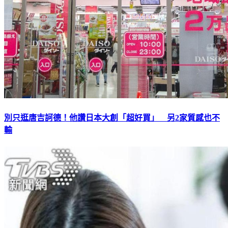
別只逛唐吉訶德！他讚日本大創「超好買」 另2家質感也不
輸