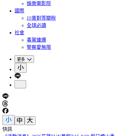
娛樂電影院
國際
川普對等關稅
全球必讀
社會
毒駕連爆
警察愛無限
更多
快訊