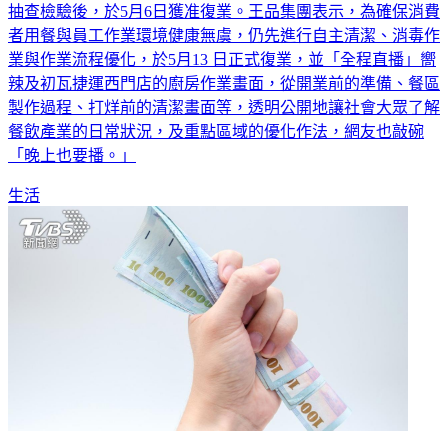
抽查檢驗後，於5月6日獲准復業。王品集團表示，為確保消費
者用餐與員工作業環境健康無虞，仍先進行自主清潔、消毒作
業與作業流程優化，於5月13 日正式復業，並「全程直播」嚮
辣及初瓦捷運西門店的廚房作業畫面，從開業前的準備、餐區
製作過程、打烊前的清潔畫面等，透明公開地讓社會大眾了解
餐飲產業的日常狀況，及重點區域的優化作法，網友也敲碗
「晚上也要播。」
生活