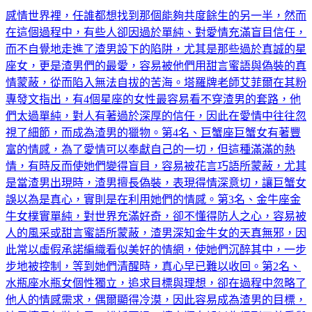
感情世界裡，任誰都想找到那個能夠共度餘生的另一半，然而
在這個過程中，有些人卻因過於單純、對愛情充滿盲目信任，
而不自覺地走進了渣男設下的陷阱，尤其是那些過於真誠的星
座女，更是渣男們的最愛，容易被他們用甜言蜜語與偽裝的真
情蒙蔽，從而陷入無法自拔的苦海。塔羅牌老師艾菲爾在其粉
專發文指出，有4個星座的女性最容易看不穿渣男的套路，他
們太過單純，對人有著過於深厚的信任，因此在愛情中往往忽
視了細節，而成為渣男的獵物。第4名、巨蟹座巨蟹女有著豐
富的情感，為了愛情可以奉獻自己的一切，但這種滿滿的熱
情，有時反而使她們變得盲目，容易被花言巧語所蒙蔽，尤其
是當渣男出現時，渣男擅長偽裝，表現得情深意切，讓巨蟹女
誤以為是真心，實則是在利用她們的情感。第3名、金牛座金
牛女樸實單純，對世界充滿好奇，卻不懂得防人之心，容易被
人的風采或甜言蜜語所蒙蔽，渣男深知金牛女的天真無邪，因
此常以虛假承諾編織看似美好的情網，使她們沉醉其中，一步
步地被控制，等到她們清醒時，真心早已難以收回。第2名、
水瓶座水瓶女個性獨立，追求目標與理想，卻在過程中忽略了
他人的情感需求，偶爾顯得冷漠，因此容易成為渣男的目標，