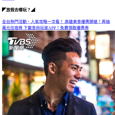
◤放假去哪玩？◢
全台熱門活動、人氣攻略一次看！
高雄美食優惠開搶！再抽
萬元住宿券
下載食尚玩家APP！免費領取優惠券