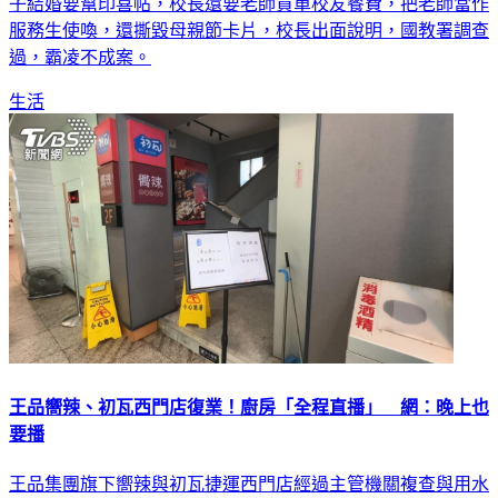
子結婚要幫印喜帖，校長還要老師買單校友餐費，把老師當作
服務生使喚，還撕毀母親節卡片，校長出面說明，國教署調查
過，霸凌不成案。
生活
王品嚮辣、初瓦西門店復業！廚房「全程直播」 網：晚上也
要播
王品集團旗下嚮辣與初瓦捷運西門店經過主管機關複查與用水