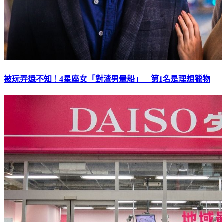
被玩弄還不知！4星座女「對渣男暈船」 第1名是理想獵物