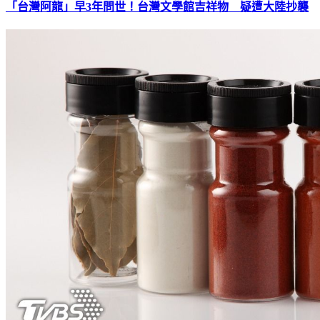
「台灣阿龍」早3年問世！台灣文學館吉祥物 疑遭大陸抄襲