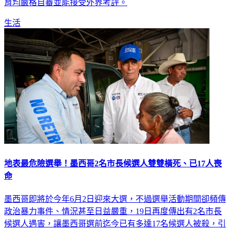
育均嚴格自審並能接受外界考評。
生活
地表最危險選舉！墨西哥2名市長候選人雙雙橫死、已17人喪
命
墨西哥即將於今年6月2日迎來大選，不過選舉活動期間卻頻傳
政治暴力事件、情況甚至日益嚴重，19日再度傳出有2名市長
候選人遇害，讓墨西哥選前迄今已有多達17名候選人被殺，引