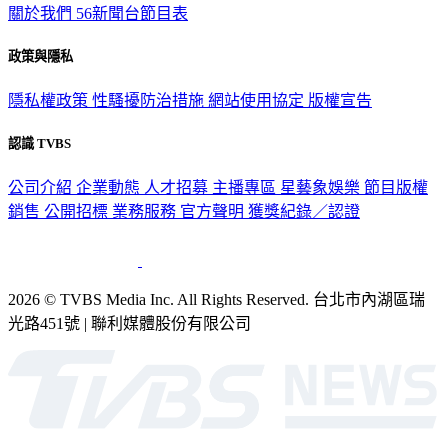
關於我們
56新聞台節目表
政策與隱私
隱私權政策
性騷擾防治措施
網站使用協定
版權宣告
認識 TVBS
公司介紹
企業動態
人才招募
主播專區
星藝象娛樂
節目版權
銷售
公開招標
業務服務
官方聲明
獲獎紀錄／認證
2026 © TVBS Media Inc. All Rights Reserved. 台北市內湖區瑞
光路451號 | 聯利媒體股份有限公司