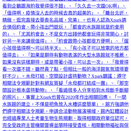
看到企鵝跟海豹我覺得很不錯」、「久久去一次還OK啊」、
「值得啊，疫情沒人去的時候去真的超美的」、「離台北近，
精緻，逛完直接去華泰名品城，完美」。也有人認為Xpark適
合情侶約會、帶小孩出門遊玩，「都會的水族館就是約會用
的」、「尤其約會去，不是女方出錢他都會玩得非常開心，討
好另一半來講很值得」、「約會跟帶小孩都很方便啊」、「遛
小孩很值得啊～可以待半天」、「有小孩子可以放電的地方都
值得去」、「如果是期待有動物表演的大型水族館就不推薦，
如果沒有這樣期待，或是帶著小孩，可以去一次」、「我覺得
看一次還不錯，雖然貴了點，但相比一般的海洋館氣氛環境要
好不少」。水母打結、空間設計虐待動物？Xpark闢謠：遵守
相關法令規範針對有網友質疑「水母都打結成一團」、「那空
間設計根本虐待動物」、「看過很多人分享拍到水母斷手斷腳
的照片」，事實上Xpark也曾在2020年作出相關回應，「一間
水族館的建立，不僅是把魚放入水槽這麼簡單」，館方強調他
們遵守相關法令規範，申請合法動物展演場域，館內缸體設計
也經過專業人士考量生物生態規劃、取得相關政府單位認可，
完全受政府主管機關督導並隨時接受查核，相關動物福祉與保