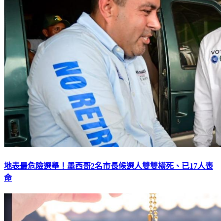
地表最危險選舉！墨西哥2名市長候選人雙雙橫死、已17人喪
命