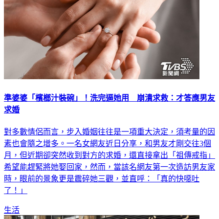
準婆婆「檳榔汁裝碗」！洗完逼她用 崩潰求救：才答應男友
求婚
對多數情侶而言，步入婚姻往往是一項重大決定，須考量的因
素也會隨之增多。一名女網友近日分享，和男友才剛交往3個
月，但近期卻突然收到對方的求婚，還直接拿出「祖傳戒指」
希望能趕緊將她娶回家，然而，當該名網友第一次造訪男友家
時，眼前的景象更是震碎她三觀，並直呼：「真的快噁吐
了！」
生活