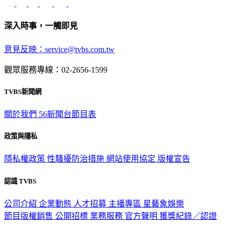
深入時事，一觸即見
意見反映：service@tvbs.com.tw
觀眾服務專線：02-2656-1599
TVBS新聞網
關於我們
56新聞台節目表
政策與隱私
隱私權政策
性騷擾防治措施
網站使用協定
版權宣告
認識 TVBS
公司介紹
企業動態
人才招募
主播專區
星藝象娛樂
節目版權銷售
公開招標
業務服務
官方聲明
獲獎紀錄／認證