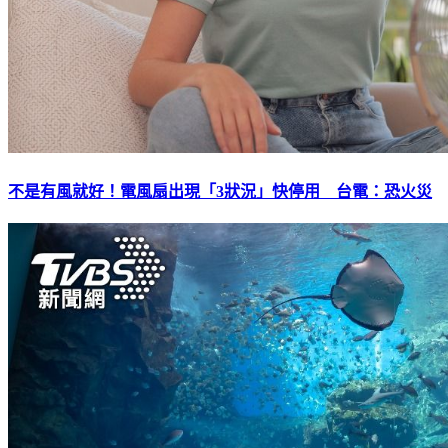
不是有風就好！電風扇出現「3狀況」快停用 台電：恐火災