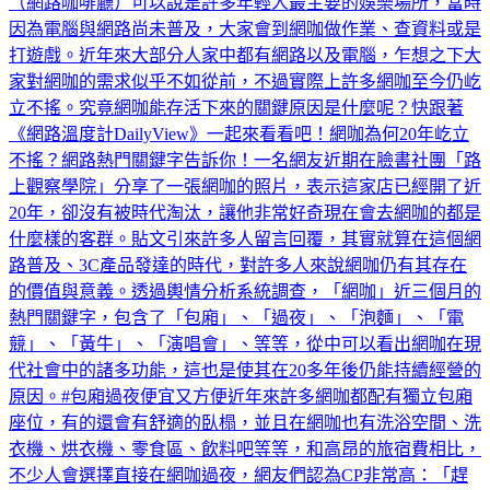
（網路咖啡廳）可以說是許多年輕人最主要的娛樂場所，當時
因為電腦與網路尚未普及，大家會到網咖做作業、查資料或是
打遊戲。近年來大部分人家中都有網路以及電腦，乍想之下大
家對網咖的需求似乎不如從前，不過實際上許多網咖至今仍屹
立不搖。究竟網咖能存活下來的關鍵原因是什麼呢？快跟著
《網路溫度計DailyView》一起來看看吧！網咖為何20年屹立
不搖？網路熱門關鍵字告訴你！一名網友近期在臉書社團「路
上觀察學院」分享了一張網咖的照片，表示這家店已經開了近
20年，卻沒有被時代淘汰，讓他非常好奇現在會去網咖的都是
什麼樣的客群。貼文引來許多人留言回覆，其實就算在這個網
路普及、3C產品發達的時代，對許多人來說網咖仍有其存在
的價值與意義。透過輿情分析系統調查，「網咖」近三個月的
熱門關鍵字，包含了「包廂」、「過夜」、「泡麵」、「電
競」、「黃牛」、「演唱會」、等等，從中可以看出網咖在現
代社會中的諸多功能，這也是使其在20多年後仍能持續經營的
原因。#包廂過夜便宜又方便近年來許多網咖都配有獨立包廂
座位，有的還會有舒適的臥榻，並且在網咖也有洗浴空間、洗
衣機、烘衣機、零食區、飲料吧等等，和高昂的旅宿費相比，
不少人會選擇直接在網咖過夜，網友們認為CP非常高：「趕