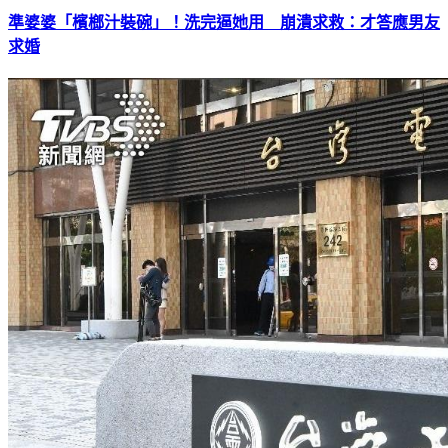
準婆婆「檳榔汁裝碗」！洗完逼她用 崩潰求救：才答應男友
求婚