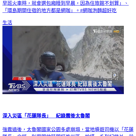
早班火車時，就會選包廂睡到早晨，因為住旅館不划算」、
「環島期間住宿的地方都是網咖」。#網咖泡麵超好吃
生活
深入災區「花蓮隊長」 紀錄震後太魯閣
強震過後，太魯閣國家公園多處崩塌，當地導遊司機以「花蓮