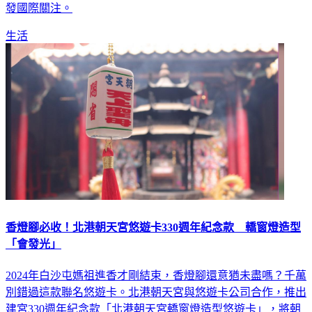
發國際關注。
生活
香燈腳必收！北港朝天宮悠遊卡330週年紀念款 轎窗燈造型
「會發光」
2024年白沙屯媽祖進香才剛結束，香燈腳還意猶未盡嗎？千萬
別錯過這款聯名悠遊卡。北港朝天宮與悠遊卡公司合作，推出
建宮330週年紀念款「北港朝天宮轎窗燈造型悠遊卡」，將朝