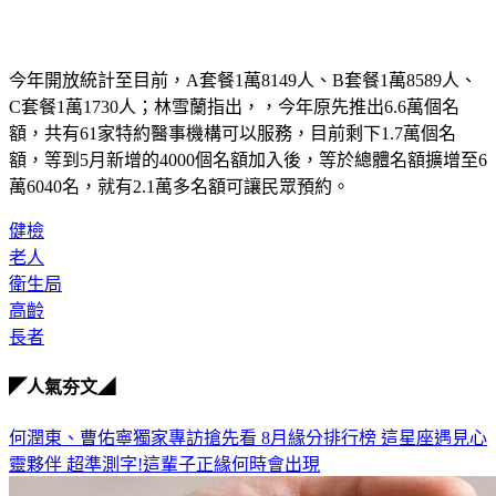
今年開放統計至目前，A套餐1萬8149人、B套餐1萬8589人、
C套餐1萬1730人；林雪蘭指出，，今年原先推出6.6萬個名
額，共有61家特約醫事機構可以服務，目前剩下1.7萬個名
額，等到5月新增的4000個名額加入後，等於總體名額擴增至6
萬6040名，就有2.1萬多名額可讓民眾預約。
健檢
老人
衛生局
高齡
長者
◤人氣夯文◢
何潤東、曹佑寧獨家專訪搶先看
8月緣分排行榜 這星座遇見心
靈夥伴
超準測字!這輩子正緣何時會出現