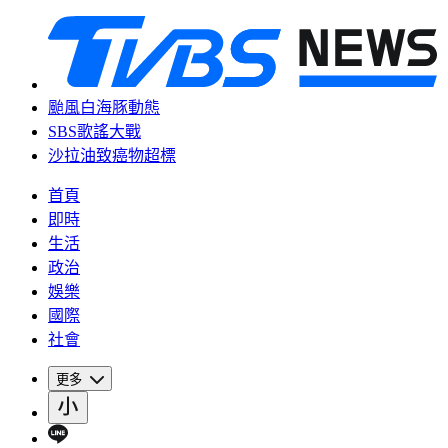
颱風白海豚動態
SBS歌謠大戰
沙拉油致癌物超標
首頁
即時
生活
政治
娛樂
國際
社會
更多