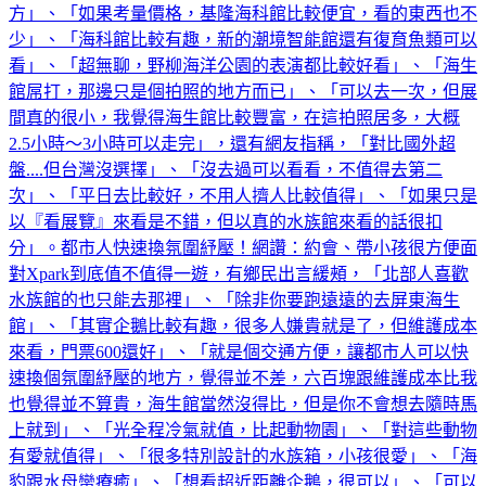
方」、「如果考量價格，基隆海科館比較便宜，看的東西也不
少」、「海科館比較有趣，新的潮境智能館還有復育魚類可以
看」、「超無聊，野柳海洋公園的表演都比較好看」、「海生
館屌打，那邊只是個拍照的地方而已」、「可以去一次，但展
間真的很小，我覺得海生館比較豐富，在這拍照居多，大概
2.5小時～3小時可以走完」，還有網友指稱，「對比國外超
盤....但台灣沒選擇」、「沒去過可以看看，不值得去第二
次」、「平日去比較好，不用人擠人比較值得」、「如果只是
以『看展覽』來看是不錯，但以真的水族館來看的話很扣
分」。都市人快速換氛圍紓壓！網讚：約會、帶小孩很方便面
對Xpark到底值不值得一遊，有鄉民出言緩頰，「北部人喜歡
水族館的也只能去那裡」、「除非你要跑遠遠的去屏東海生
館」、「其實企鵝比較有趣，很多人嫌貴就是了，但維護成本
來看，門票600還好」、「就是個交通方便，讓都市人可以快
速換個氛圍紓壓的地方，覺得並不差，六百塊跟維護成本比我
也覺得並不算貴，海生館當然沒得比，但是你不會想去隨時馬
上就到」、「光全程冷氣就值，比起動物園」、「對這些動物
有愛就值得」、「很多特別設計的水族箱，小孩很愛」、「海
豹跟水母蠻療癒」、「想看超近距離企鵝，很可以」、「可以