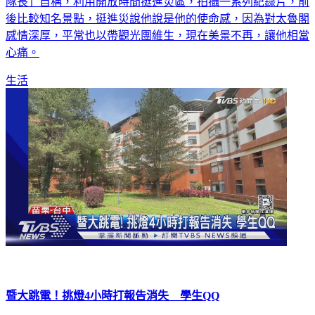
隊長」自稱，利用開放時間挺進災區，拍攝一系列紀錄片，前
後比較知名景點，挺進災說他說是他的使命感，因為對太魯閣
感情深厚，平常也以帶觀光團維生，現在美景不再，讓他相當
心痛。
生活
暨大跳電！挑燈4小時打報告消失 學生QQ