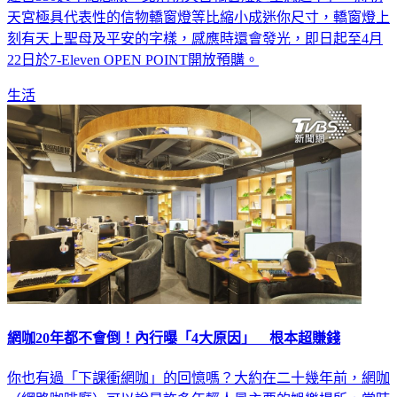
天宮極具代表性的信物轎窗燈等比縮小成迷你尺寸，轎窗燈上
刻有天上聖母及平安的字樣，感應時還會發光，即日起至4月
22日於7-Eleven OPEN POINT開放預購。
生活
網咖20年都不會倒！內行曝「4大原因」 根本超賺錢
你也有過「下課衝網咖」的回憶嗎？大約在二十幾年前，網咖