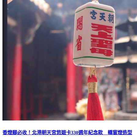
香燈腳必收！北港朝天宮悠遊卡330週年紀念款 轎窗燈造型