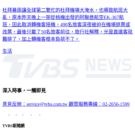
杜拜暴雨讓全球第二繁忙的杜拜機場大淹水，也導致航班大
亂，原本昨天晚上一架從桃機出發的阿聯酋航空EK-367航
班，因此取消轉機客搭機，490名旅客深夜被迫在機場退票或
改票，最後只載了50名旅客前往，旅行社解釋，光是直達客就
難排了，加上轉機客根本負荷不了。
生活
深入時事，一觸即見
意見反映：service@tvbs.com.tw
觀眾服務專線：02-2656-1599
TVBS新聞網