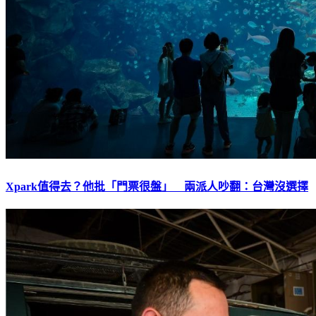
Xpark值得去？他批「門票很盤」 兩派人吵翻：台灣沒選擇