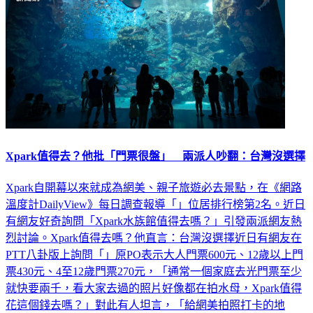
Xpark值得去？他批「門票很盤」 兩派人吵翻：台灣沒選擇
Xpark自開幕以來就成為網美、親子旅遊必去景點，在《網路
溫度計DailyView》每日調查報導「」位居排行榜第2名。近日
有網友好奇詢問「Xpark水族館值得去嗎？」引發兩派網友熱
烈討論。Xpark值得去嗎？他直言：台灣沒選擇近日有網友在
PTT八卦版上詢問「」原PO表示大人門票600元、12歲以上門
票430元、4至12歲門票270元，「通常一個家庭去光門票至少
就快要兩千，看大家去過的照片好像都在拍水母，Xpark值得
花這個錢去嗎？」對此有人坦言，「給網美拍照打卡的地