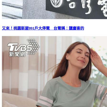
又來！桃園新屋991戶大停電 台電稱：鹽塵害的