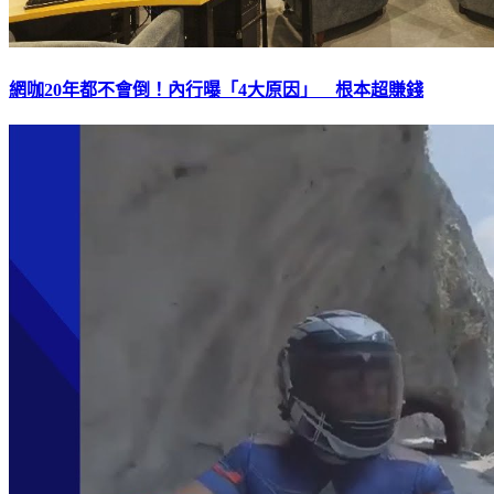
網咖20年都不會倒！內行曝「4大原因」 根本超賺錢