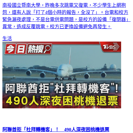
南投國立暨南大學，昨晚多次跳電又復電，不少學生上網抱
怨，還有人說「打了4個小時的報告，全沒了」。台電和校方
緊急漏夜處理，不是台電供電問題，是校方的設備「復閉器」
異常，造成反覆跳電。校方已更換設備避免再發生。
生活
阿聯酋拒「杜拜轉機客」！ 490人深夜困桃機退票