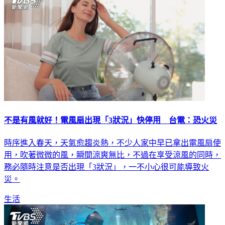
不是有風就好！電風扇出現「3狀況」快停用 台電：恐火災
時序進入春天，天氣愈趨炎熱，不少人家中早已拿出電風扇使
用，吹著微微的風，瞬間涼爽無比，不過在享受涼風的同時，
務必隨時注意是否出現「3狀況」，一不小心很可能導致火
災。
生活