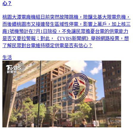
心？
桃園大潭電廠機組日前突然故障跳機，險釀北基大限電危機，
而後續桃園市又接連發生區域性停電，影響上萬戶，加上核三
廠1號機預計在7月1日除役，不免讓民眾擔憂台電的供電能力
是否又要拉警報；對此，《TVBS新聞網》舉辦網路投票，想
了解民眾對台電維持穩定供電是否有信心？
生活