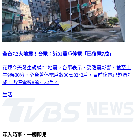
全台7.2大地震！台電：近31萬戶停電「已復電7成」
花蓮今天發生規模7.2地震，台電表示，受強震影響，截至上
午9時30分，全台曾停電戶數30萬8242戶，目前復電已超過7
成，仍停電數8萬7132戶。
生活
深入時事，一觸即見