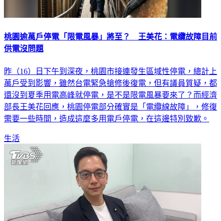
桃園逾萬戶停電「限電風暴」將至？ 王美花：電纜故障目前
供電沒問題
昨（16）日下午到深夜，桃園市接連發生區域性停電，總計上
萬戶受到影響，雖然台電緊急搶修後復電，但有議員質疑，都
還沒到夏季用電高峰就停電，是不是限電風暴要來了？而經濟
部長王美花回應，桃園停電部分確實是「電纜線故障」，修復
需要一些時間，造成這麼多用電戶停電，在這邊特別致歉。
生活