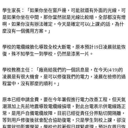
學生家長：「如果你坐在窗戶邊，可能就還有外面的光線，可
是如果你坐在中間，那你當然就是光線比較暗，全部都沒有燈
啊，如果你沒有辦法確定，今天是確定可以(上課)的話，為什
麼沒有一個備用方案。」
學校的電纜線脆化導致全校大斷電，原本預計19日凌晨就能恢
復，殊不知學生一到學校，仍然是漆黑一片。
學校教務主任：「廠商給我們的一個訊息是，在今天(4/19)的
凌晨是有很大機會，是可以修復我們的電力，凌晨在檢修的過
程當中，沒有那麼的順利。」
原本已經申請金費，要在今年暑假進行電力改善工程，但天氣
潮濕加上先前地震導致電纜線損壞，對此台電表示供電線路正
常，是用戶自備電纜故障，目前已經從責任分界點切開隔離，
等到用戶修復後就會配合協助復電，只是學生到校上課，卻沒
有電就怕影響學習，學校也趁著假日趕緊處理，預計在周日恢