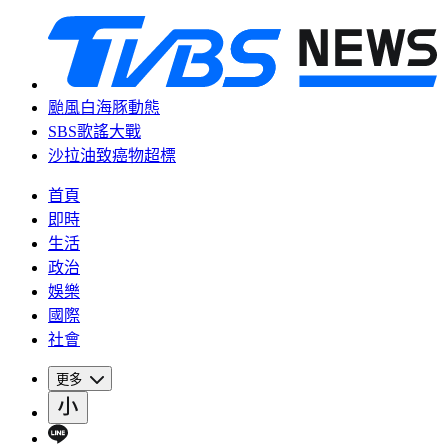
颱風白海豚動態
SBS歌謠大戰
沙拉油致癌物超標
首頁
即時
生活
政治
娛樂
國際
社會
更多