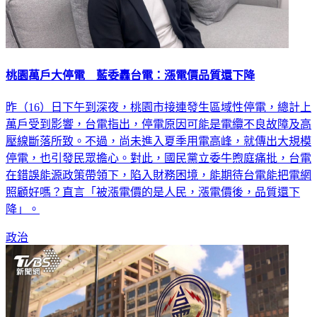
桃園萬戶大停電 藍委轟台電：漲電價品質還下降
昨（16）日下午到深夜，桃園市接連發生區域性停電，總計上
萬戶受到影響，台電指出，停電原因可能是電纜不良故障及高
壓線斷落所致。不過，尚未進入夏季用電高峰，就傳出大規模
停電，也引發民眾擔心。對此，國民黨立委牛煦庭痛批，台電
在錯誤能源政策帶領下，陷入財務困境，能期待台電能把電網
照顧好嗎？直言「被漲電價的是人民，漲電價後，品質還下
降」。
政治