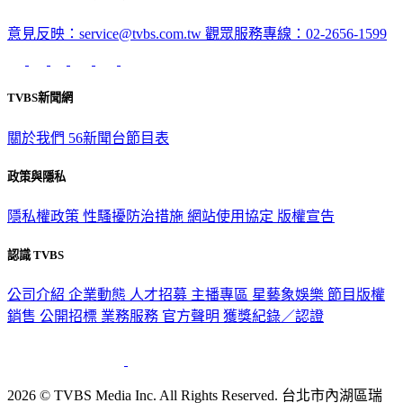
意見反映：service@tvbs.com.tw
觀眾服務專線：02-2656-1599
TVBS新聞網
關於我們
56新聞台節目表
政策與隱私
隱私權政策
性騷擾防治措施
網站使用協定
版權宣告
認識 TVBS
公司介紹
企業動態
人才招募
主播專區
星藝象娛樂
節目版權
銷售
公開招標
業務服務
官方聲明
獲獎紀錄／認證
2026 © TVBS Media Inc. All Rights Reserved. 台北市內湖區瑞