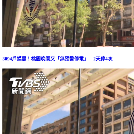
3094戶摸黑！桃園晚間又「無預警停電」 2天停4次