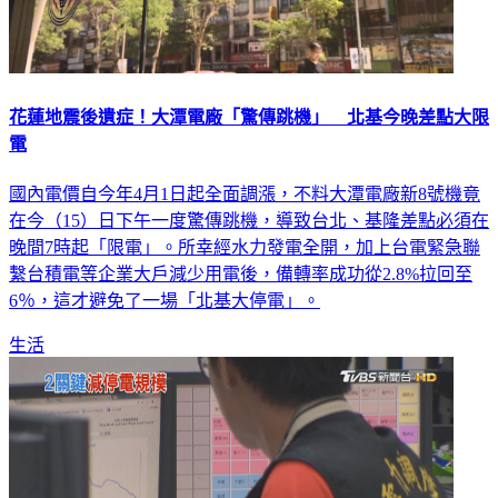
花蓮地震後遺症！大潭電廠「驚傳跳機」 北基今晚差點大限
電
國內電價自今年4月1日起全面調漲，不料大潭電廠新8號機竟
在今（15）日下午一度驚傳跳機，導致台北、基隆差點必須在
晚間7時起「限電」。所幸經水力發電全開，加上台電緊急聯
繫台積電等企業大戶減少用電後，備轉率成功從2.8%拉回至
6％，這才避免了一場「北基大停電」。
生活