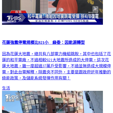
花蓮強震停電規模比921小 綠委：因能源轉型
因為花蓮大地震，總共有八部電力機組跳脫，其中也包括了花
蓮的和平電廠，不過相較921大地震所造成的大停電，這次花
蓮大地震，雖一度超過37萬戶受影響，不過並無造成大規模停
電，對此台電解釋，除震央不同外，主要是跟政府近年推動的
綠能政策，及儲能系統發揮作用有關！
生活