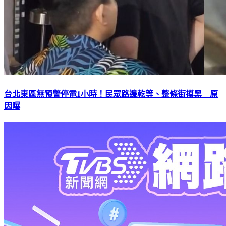
台北東區無預警停電1小時！民眾路邊乾等、整條街摸黑 原
因曝