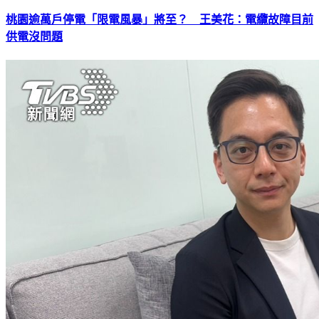
桃園逾萬戶停電「限電風暴」將至？ 王美花：電纜故障目前
供電沒問題