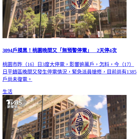
3094戶摸黑！桃園晚間又「無預警停電」 2天停4次
桃園市昨（16）日3度大停電，影響逾萬戶，怎料，今（17）
日平鎮區晚間又發生停電情況，緊急派員搶修，目前尚有1385
戶尚未復電。
生活