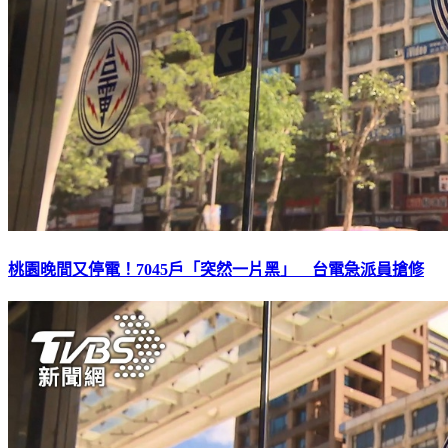
桃園晚間又停電！7045戶「突然一片黑」 台電急派員搶修