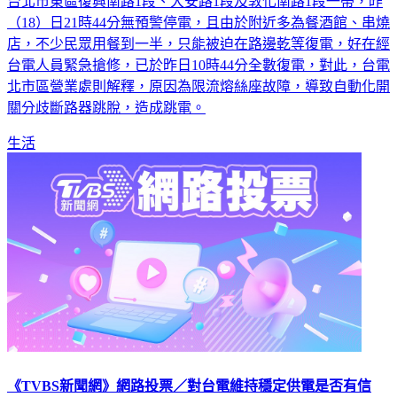
台北市東區復興南路1段、大安路1段及敦化南路1段一帶，昨
（18）日21時44分無預警停電，且由於附近多為餐酒館、串燒
店，不少民眾用餐到一半，只能被迫在路邊乾等復電，好在經
台電人員緊急搶修，已於昨日10時44分全數復電，對此，台電
北市區營業處則解釋，原因為限流熔絲座故障，導致自動化開
關分歧斷路器跳脫，造成跳電。
生活
《TVBS新聞網》網路投票／對台電維持穩定供電是否有信