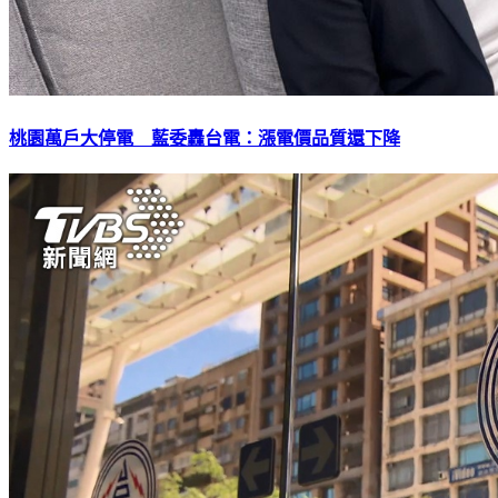
桃園萬戶大停電 藍委轟台電：漲電價品質還下降