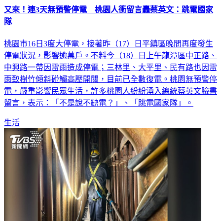
又來！連3天無預警停電 桃園人衝留言轟蔡英文：跳電國家
隊
桃園市16日3度大停電，接著昨（17）日平鎮區晚間再度發生
停電狀況，影響逾萬戶。不料今（18）日上午龍潭區中正路、
中興路一帶因雷雨造成停電；三林里、大平里、民有路也因雷
雨致樹竹傾斜碰觸高壓開關，目前已全數復電。桃園無預警停
電，嚴重影響民眾生活，許多桃園人紛紛湧入總統蔡英文臉書
留言，表示：「不是說不缺電？」、「跳電國家隊」。
生活