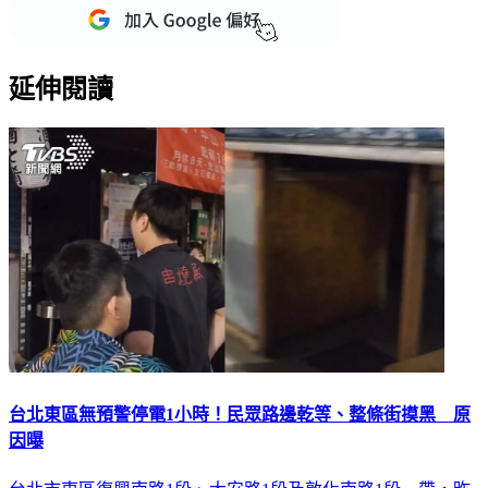
延伸閱讀
台北東區無預警停電1小時！民眾路邊乾等、整條街摸黑 原
因曝