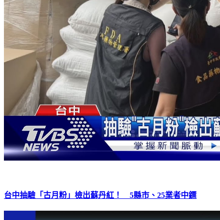
台中抽驗「古月粉」檢出蘇丹紅！ 5縣市、25業者中鏢