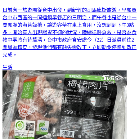
日前有一旅遊團從台中出發，到新竹的司馬庫斯旅遊，早餐買
台中市西區的一間連鎖早餐店的三明治，而午餐也是從台中一
間餐廳的海苔飯捲，讓遊客帶在車上食用，沒想到到下午3點
多，開始有人出現腸胃不適的狀況，陸續送醫急救，是否為食
物中毒將有待釐清，台中市政府食安處今（22）日派員前往2
間餐廳稽查，發現他們都有缺失需改正，立即勒令停業到改正
完成。
生活