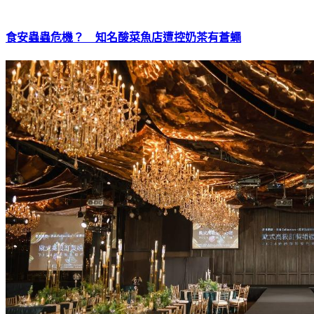
食安蟲蟲危機？ 知名酸菜魚店遭控奶茶有蒼蠅