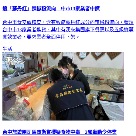
追「蘇丹紅」辣椒粉流向 中市13家業者中鏢
台中市食安處稽查，含有致癌蘇丹紅成分的辣椒粉流向，發現
台中市13家業者進貨，其中有漢來集團旗下餐廳以及五級鮮等
餐飲業者，要求業者全面停用下架。
生活
台中旅遊團司馬庫斯賞櫻疑食物中毒 2餐廳勒令停業