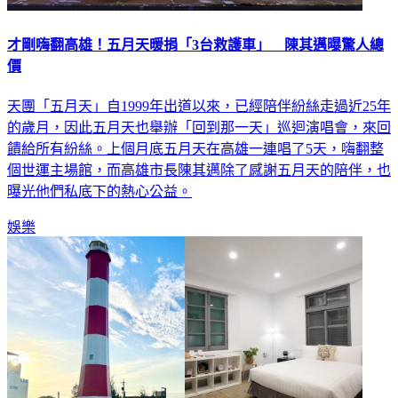
才剛嗨翻高雄！五月天暖捐「3台救護車」 陳其邁曝驚人總
價
天團「五月天」自1999年出道以來，已經陪伴紛絲走過近25年
的歲月，因此五月天也舉辦「回到那一天」巡迴演唱會，來回
饋給所有紛絲。上個月底五月天在高雄一連唱了5天，嗨翻整
個世運主場館，而高雄市長陳其邁除了感謝五月天的陪伴，也
曝光他們私底下的熱心公益。
娛樂