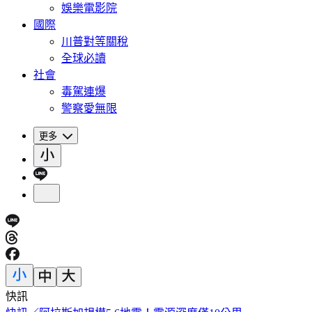
娛樂電影院
國際
川普對等關稅
全球必讀
社會
毒駕連爆
警察愛無限
更多
快訊