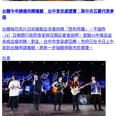
台糖今申請瘦肉精複驗 台中食安處證實：與中央互邀代表參
與
台糖梅花肉片日前被驗出含瘦肉精「西布特羅」，不過昨
（4）日晚間行政院食安辦召開記者會說明，查驗45件樣品並
未檢出瘦肉精。對此，台中市食安處回應，市府已在今日上午
收到台糖申請複驗，將進一步抽驗捍衛市民健康。
社會