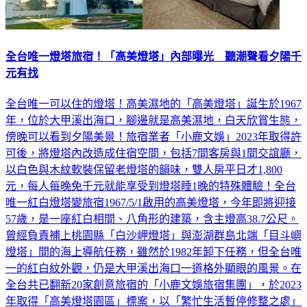
全台唯一燈塔旅宿！「高美燈塔」內部曝光 聽潮聲看夕陽千
元有找
全台唯一可以住的燈塔！高美濕地的「高美燈塔」誕生於1967
年，位於大甲溪出海口，腳邊就是高美濕地，白天欣賞生態，
傍晚可以看到夕陽美景！旅宿業者「小鹿文娛」2023年取得許
可後，將燈塔內改造成住宿空間，包括7間客房與1間交誼廳，
以白色與木紋軟裝保留老燈塔的韻味，雙人房平日才1,800
元，每人每晚免千元就能享受到燈塔睡1晚的特殊體驗！全台
唯一紅白燈塔變旅宿1967/5/1啟用的高美燈塔，今年即將迎接
57歲，是一座紅白相間、八角形的建築，含主燈高38.7公尺。
曾經負責補上桃園縣「白沙岬燈塔」與澎湖群島北端「目斗嶼
燈塔」間的海上導航任務，雖然於1982年卸下任務，但全台唯
一的紅白紋外觀，仍是大甲溪出海口一道格外顯眼的風景。在
全台共已翻新20家創意旅宿的「小鹿文娛旅宿集團」，於2023
年取得「高美燈塔園區」標案，以「繁忙生活暫停修整之處」