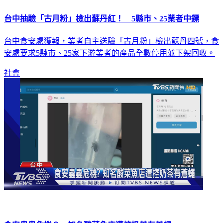
台中抽驗「古月粉」檢出蘇丹紅！ 5縣市、25業者中鏢
台中食安處獲報，業者自主送驗「古月粉」檢出蘇丹四號，食
安處要求5縣市、25家下游業者的產品全數停用並下架回收。
社會