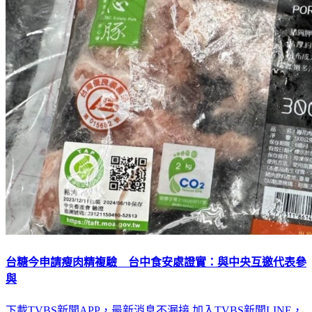
台糖今申請瘦肉精複驗 台中食安處證實：與中央互邀代表參
與
下載TVBS新聞APP，最新消息不漏接
加入TVBS新聞LINE，