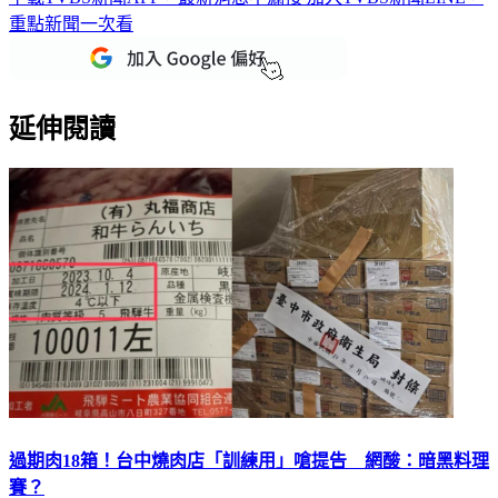
重點新聞一次看
延伸閱讀
過期肉18箱！台中燒肉店「訓練用」嗆提告 網酸：暗黑料理
賽？