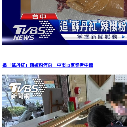
追「蘇丹紅」辣椒粉流向 中市13家業者中鏢