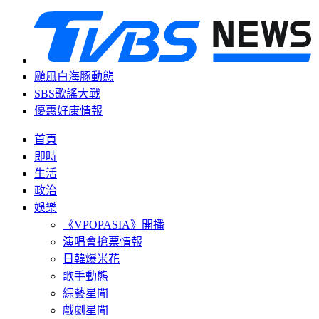
颱風白海豚動態
SBS歌謠大戰
優惠好康情報
首頁
即時
生活
政治
娛樂
《VPOPASIA》開播
演唱會搶票情報
日韓爆米花
歌手動態
綜藝星聞
戲劇星聞