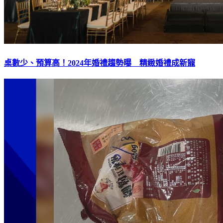
桌數少、預算高！2024年婚禮趨勢曝 精緻婚禮成新寵