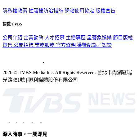
隱私權政策
性騷擾防治措施
網站使用協定
版權宣告
認識 TVBS
公司介紹
企業動態
人才招募
主播專區
星藝象娛樂
節目版權
銷售
公開招標
業務服務
官方聲明
獲獎紀錄／認證
2026 © TVBS Media Inc. All Rights Reserved. 台北市內湖區瑞
光路451號 | 聯利媒體股份有限公司
深入時事，一觸即見