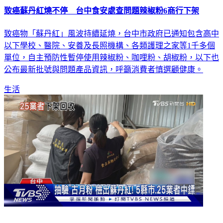
致癌蘇丹紅燒不停 台中食安處查問題辣椒粉6商行下架
致癌物「蘇丹紅」風波持續延燒，台中市政府已通知包含高中
以下學校、醫院、安養及長照機構、各類護理之家等1千多個
單位，自主預防性暫停使用辣椒粉、咖哩粉、胡椒粉，以下也
公布最新批號與問題產品資訊，呼籲消費者慎選顧健康。
生活