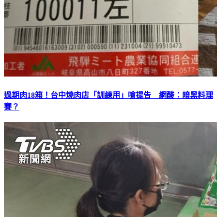
過期肉18箱！台中燒肉店「訓練用」嗆提告 網酸：暗黑料理
賽？