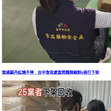
致癌蘇丹紅燒不停 台中食安處查問題辣椒粉6商行下架