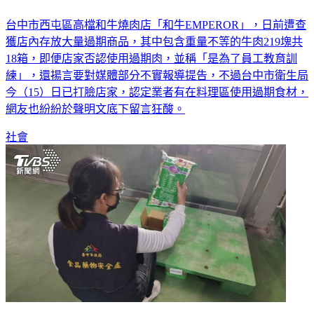
台中市西屯區高檔和牛燒肉店「和牛EMPEROR」，日前遭查
獲店內存放大量過期商品，其中包含重量不等的牛肉219塊共
18箱，即便店家否認使用過期肉，並稱「是為了員工教育訓
練」，還揚言要對媒體部分不實報導提告，不過台中市衛生局
今（15）日已打臉店家，認定業者有在料理區使用過期食材，
網友也紛紛於聲明文底下留言狂酸。
社會