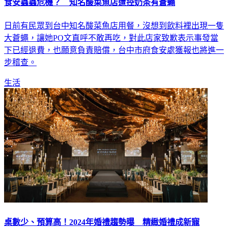
食安蟲蟲危機？ 知名酸菜魚店遭控奶茶有蒼蠅
日前有民眾到台中知名酸菜魚店用餐，沒想到飲料裡出現一隻
大蒼蠅，讓她PO文直呼不敢再吃，對此店家致歉表示事發當
下已經退費，也願意負責賠償，台中市府食安處獲報也將進一
步稽查。
生活
桌數少、預算高！2024年婚禮趨勢曝 精緻婚禮成新寵