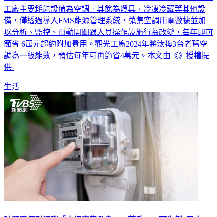
去年展示舘每月平均用電度數約2萬度、電費約8萬元，其觀光
工廠主要耗能設備為空調，其餘為燈具、冷凍冷藏等其他設
備，僅透過導入EMS能源管理系統，蒐集空調用電數據並加
以分析、監控、自動開關跟人員操作設施行為改變，每年即可
節省 6萬元超約附加費用。觀光工廠2024年將汰換3台老舊空
調為一級能效，預估每年可再節省4萬元。本文由《》授權提
供
生活