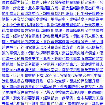
5.94%、法國4.91%、英國6.72%，相較我國為2.49%，顯示我
國通膨壓力較低，這也反映了台灣在調控電價的穩定策略。台
電進一步指出，此次電價調整方案，最大整幅對象是出口導向
的用電大戶與資料中心，調整機制相對細緻；民生部分採較低
調幅，產業部分採較高調幅，用電越多，調幅越高。內需為主
之中小企業相對調幅較低，對物價影響應屬溫和。台電表示，
此次電價調整方案同樣以細緻化處理，盡量降低對民生物價的
影響，經濟部與台電也針對各種用戶類型，例如不同人數的家
庭、不同種類的店家等，並以實際案例進行調幅試算，幫助用
戶理解自己的用電情況以及其電費計算方式，後續可以選擇合
適的電價方案，例如改採時間電價方案並善用尖離峰價差，便
可進一步節省電費支出。此外，政府也提供商業服務業節能設
備補助，協助業者節電、省電費。經濟部表示，某連鎖早餐店
總部2023年申請汰換一級能效空調，搭配使用習慣及空間配置
調整，每月用電數約下降1,000 度；宜蘭某民宿業者去年申請
汰換節能標章照明燈具及一級能效空調，節能設備全面升級
後，館內電費帳單由2022年4萬元，至去年降至2萬元左右，為
了更精準管理電力使用，也導入中控電力管理APP，遠端關閉
設備，避免不必要浪費。經濟部進一步舉例，台中某觀光工廠