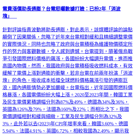
電費漲價助長通膨？台電怒曬數據打臉：已扮2年「消波
塊」
針對評論指責波動將助長通膨，對此表示，該媒體評論的論點
顛倒了因果關係，忽略了近年來台電相對緩和且精細調整電價
的實際情況，同時也忽略了政府與台電積極為維護物價穩定所
作的努力與客觀數據，令人感到遺憾。台電提到，隨著俄烏戰
爭引發國際燃料價格的飆漲，各國紛紛大幅調升電價，進而推
高國內物價，然而，我國政府與台電積極吸收燃料成本，有效
緩解了電價上漲對通膨的衝擊，若非台電在前兩年扮演「消波
塊」的角色，吸收成本抵擋全球燃料價格飆漲引發的通膨巨
浪，國內通膨情勢必更加嚴峻。台電指出，近年因國際燃料價
格暴漲，各國電價紛紛大幅上漲。2020至2023年間，韓國工業
及民生電價累積調幅分別為87%及49%，德國為34%及36%，
英國為126%及79%，法國為160%及22%；而相比之下，我國
電價調幅相對和緩與細緻，工業及民生調幅分別為32%及
3%，此外若以去(2023)年CPI年增率來看，韓國3.60%、德國