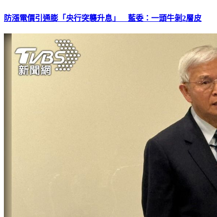
防漲電價引通膨「央行突襲升息」 藍委：一頭牛剝2層皮