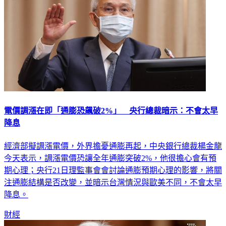
電價調漲在即「通膨恐飆破2%」 央行總裁暗示：不會太早
降息
經濟部擬調漲電價，外界擔憂通膨再起，中央銀行總裁楊金龍
今天表示，調漲電價恐讓全年通膨突破2%，他很擔心會有預
期心理；央行21日理監事會會討論通膨預期心理的影響，將關
注通膨結構是否改變，並暗示台灣情況與歐美不同，不會太早
降息。