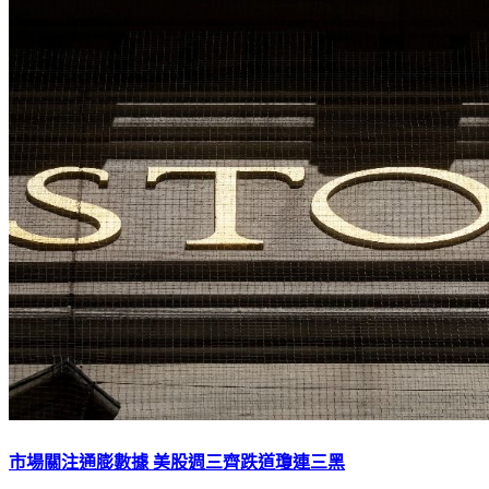
市場關注通膨數據 美股週三齊跌道瓊連三黑