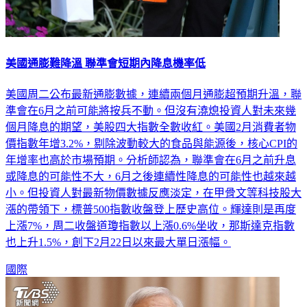
美國通膨難降溫 聯準會短期內降息機率低
美國周二公布最新通膨數據，連續兩個月通膨超預期升溫，聯
準會在6月之前可能將按兵不動。但沒有澆熄投資人對未來幾
個月降息的期望，美股四大指數全數收紅。美國2月消費者物
價指數年增3.2%，剔除波動較大的食品與能源後，核心CPI的
年增率也高於市場預期。分析師認為，聯準會在6月之前升息
或降息的可能性不大，6月之後連續性降息的可能性也越來越
小。但投資人對最新物價數據反應淡定，在甲骨文等科技股大
漲的帶領下，標普500指數收盤登上歷史高位。輝達則是再度
上漲7%，周二收盤道瓊指數以上漲0.6%坐收，那斯達克指數
也上升1.5%，創下2月22日以來最大單日漲幅。
國際