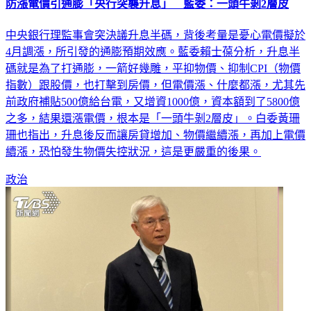
防漲電價引通膨「央行突襲升息」 藍委：一頭牛剝2層皮
中央銀行理監事會突決議升息半碼，背後考量是憂心電價擬於
4月調漲，所引發的通膨預期效應。藍委賴士葆分析，升息半
碼就是為了打通膨，一箭好幾雕，平抑物價、抑制CPI（物價
指數）跟股價，也打擊到房價，但電價漲、什麼都漲，尤其先
前政府補貼500億給台電，又增資1000億，資本額到了5800億
之多，結果還漲電價，根本是「一頭牛剝2層皮」。白委黃珊
珊也指出，升息後反而讓房貸增加、物價繼續漲，再加上電價
續漲，恐怕發生物價失控狀況，這是更嚴重的後果。
政治