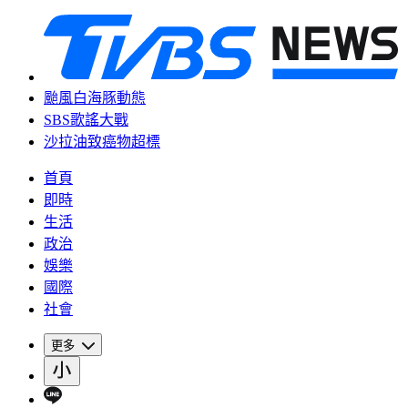
颱風白海豚動態
SBS歌謠大戰
沙拉油致癌物超標
首頁
即時
生活
政治
娛樂
國際
社會
更多