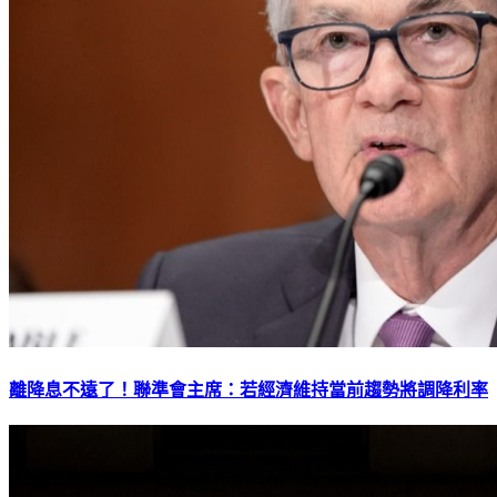
離降息不遠了！聯準會主席：若經濟維持當前趨勢將調降利率