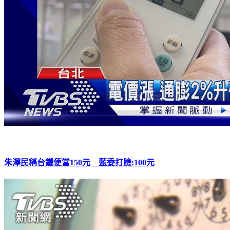
朱澤民稱台鐵便當150元 藍委打臉:100元