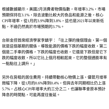
根據數據顯示，美國2月消費者物價指數，年增率3.2%，市場
預期保持在3.1%，除去波動比較大的食品和能源之後，核心
CPI年增率，從1月的3.9%降到3.8%，這也是2021年以來新低
點，不過仍然高於市場預期的3.7%。
台新金控首席經濟學家李鎮宇：「往上彈的幾個理由，第一個
就是這個基期的關係，導致能源的價格下跌的幅度收斂，第二
個是二手車的價格，下跌的幅度也收斂，它還是下跌但是它下
跌的幅度收斂，所以它比上個月相較起來，它的整個通膨率有
一點點往上調升。」
另外在房租的居住費用，持續帶動核心物價上漲，儘管月增率
微幅下降，從1月的0.6%降到0.4%，但與去年同期相比仍上漲
5.7%，占核心CPI年增率大約三分之二，也讓聯準會原本預計
降息的時間點，可能再度往後延。