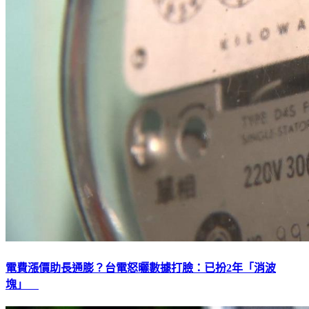
電費漲價助長通膨？台電怒曬數據打臉：已扮2年「消波
塊」