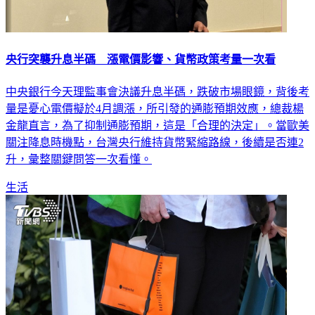
央行突襲升息半碼 漲電價影響、貨幣政策考量一次看
中央銀行今天理監事會決議升息半碼，跌破市場眼鏡，背後考
量是憂心電價擬於4月調漲，所引發的通膨預期效應，總裁楊
金龍直言，為了抑制通膨預期，這是「合理的決定」。當歐美
關注降息時機點，台灣央行維持貨幣緊縮路線，後續是否連2
升，彙整關鍵問答一次看懂。
生活