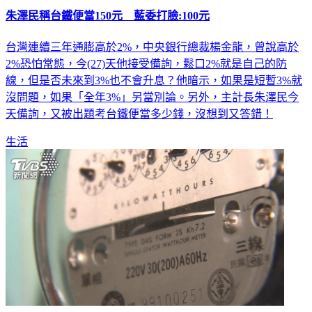
朱澤民稱台鐵便當150元 藍委打臉:100元
台灣連續三年通膨高於2%，中央銀行總裁楊金龍，曾說高於
2%恐怕常態，今(27)天他接受備詢，鬆口2%就是自己的防
線，但是否未來到3%也不會升息？他暗示，如果是短暫3%就
沒問題，如果「全年3%」另當別論。另外，主計長朱澤民今
天備詢，又被出題考台鐵便當多少錢，沒想到又答錯！
生活