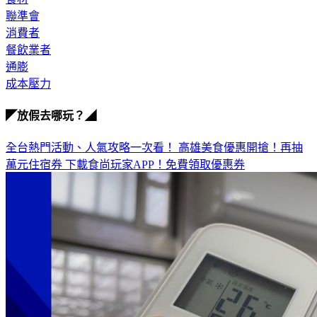
食材
聯準會
消費者
餐飲業者
通膨
成本壓力
◤放假去哪玩？◢
全台熱門活動、人氣攻略一次看！
高雄美食優惠開搶！再抽
萬元住宿券
下載食尚玩家APP！免費領取優惠券