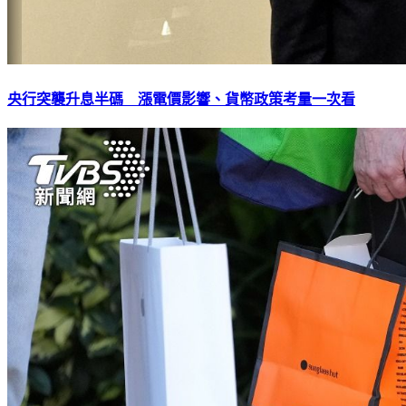
央行突襲升息半碼 漲電價影響、貨幣政策考量一次看