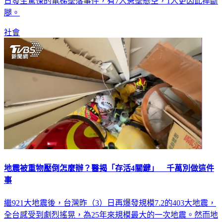
日發生驚悚的電梯墜落事件，有7人急墜懸空，1人更因此摔斷
腿。
社會
地震被重物壓倒怎麼辦？醫揭「存活4關鍵」 千萬別做這件
事
繼921大地震後，台灣昨（3）日再爆發規模7.2的403大地震，
全台感受到劇烈搖晃，為25年來規模最大的一次地震。然而地