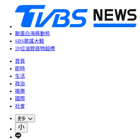
颱風白海豚動態
SBS歌謠大戰
沙拉油致癌物超標
首頁
即時
生活
政治
娛樂
國際
社會
更多