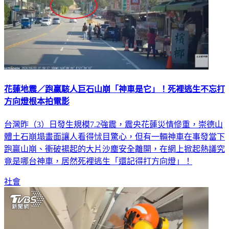
花蓮地震／跑贏駭人巨石山崩「神車是它」！死裡逃生不忘打
方向燈根本拍電影
台灣昨（3）日發生規模7.2強震，震央花蓮災情慘重，崇德山
體土石崩塌畫面讓人看得怵目驚心，但有一輛神車在事發當下
跑贏山崩、衝破揚起的大片沙塵安全離開，在網上掀起熱議究
竟是哪台神車，居然死裡逃生「還記得打方向燈」！
社會