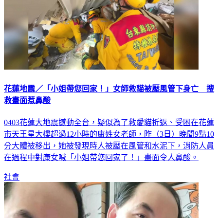
花蓮地震／「小姐帶您回家！」女師救貓被壓風管下身亡 搜
救畫面惹鼻酸
0403花蓮大地震撼動全台，疑似為了救愛貓折返、受困在花蓮
市天王星大樓超過12小時的康姓女老師，昨（3日）晚間9點10
分大體被移出，她被發現時人被壓在風管和水泥下，消防人員
在過程中對康女喊「小姐帶您回家了！」畫面令人鼻酸。
社會