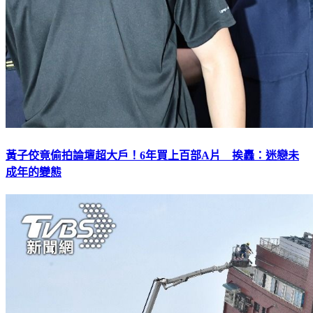
黃子佼竟偷拍論壇超大戶！6年買上百部A片 挨轟：迷戀未
成年的變態