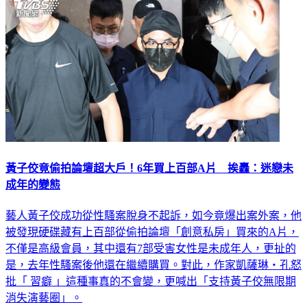
黃子佼竟偷拍論壇超大戶！6年買上百部A片 挨轟：迷戀未
成年的變態
藝人黃子佼成功從性騷案脫身不起訴，如今竟爆出案外案，他
被發現硬碟藏有上百部從偷拍論壇「創意私房」買來的A片，
不僅是高級會員，其中還有7部受害女性是未成年人，更扯的
是，去年性騷案後他還在繼續購買。對此，作家凱薩琳・孔怒
批「 習癖 」這種事真的不會變，更喊出「支持黃子佼無限期
消失演藝圈」。