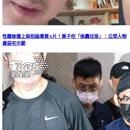
性騷後還上偷拍論壇買A片！黃子佼「挨轟垃圾」：公眾人物
最惡劣示範