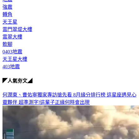
強震
轉角
天王星
雲門翠堤大樓
雲翠大樓
軟腳
0403地震
天王星大樓
403地震
◤人氣夯文◢
何潤東、曹佑寧獨家專訪搶先看
8月緣分排行榜 這星座遇見心
靈夥伴
超準測字!這輩子正緣何時會出現