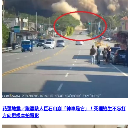
花蓮地震／跑贏駭人巨石山崩「神車是它」！死裡逃生不忘打
方向燈根本拍電影