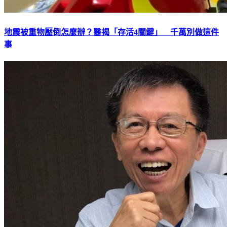
地震被重物壓倒怎麼辦？醫揭「存活4關鍵」 千萬別做這件
事