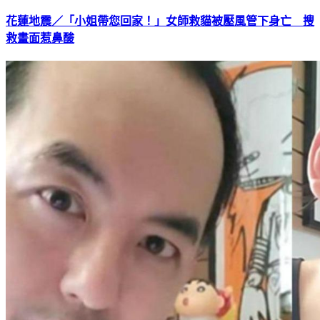
花蓮地震／「小姐帶您回家！」女師救貓被壓風管下身亡 搜
救畫面惹鼻酸