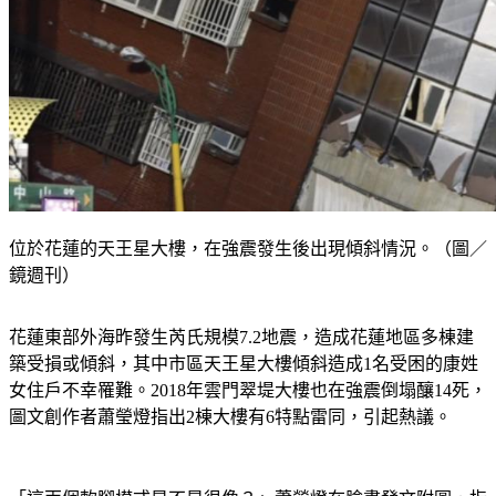
位於花蓮的天王星大樓，在強震發生後出現傾斜情況。（圖／
鏡週刊）
花蓮東部外海昨發生芮氏規模7.2地震，造成花蓮地區多棟建
築受損或傾斜，其中市區天王星大樓傾斜造成1名受困的康姓
女住戶不幸罹難。2018年雲門翠堤大樓也在強震倒塌釀14死，
圖文創作者蕭瑩燈指出2棟大樓有6特點雷同，引起熱議。