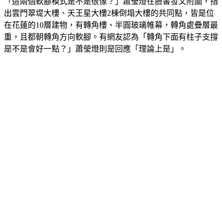
「這兩個軟腳模式是不是很像？」蕭瑩燈在臉書發文附圖，指
出雲門翠堤大樓、天王星大樓2棟倒塌大樓的共同點，皆是位
在花蓮的10層建物，有轉角樓、半圓玻璃帷幕，轉角處疊層最
重，且都朝轉角方向軟腳。有網友認為「轉角下面有柱子支撐
是不是會好一點？」蕭瑩燈則是回應「理論上是」。