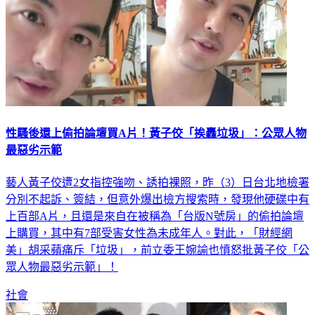
性騷後還上偷拍論壇買A片！黃子佼「挨轟垃圾」：公眾人物
最惡劣示範
藝人黃子佼遭2女指控強吻、誘拍裸照，昨（3）日台北地檢署
分別不起訴、簽結，但意外爆出檢方搜索時，發現他硬碟中有
上百部A片，且還是來自在被稱為「台版N號房」的偷拍論壇
上購買，其中有7部受害女性為未成年人。對此，「財經網
美」胡采蘋痛斥「垃圾」，前立委王婉諭也憤怒批黃子佼「公
眾人物最惡劣示範」！
社會