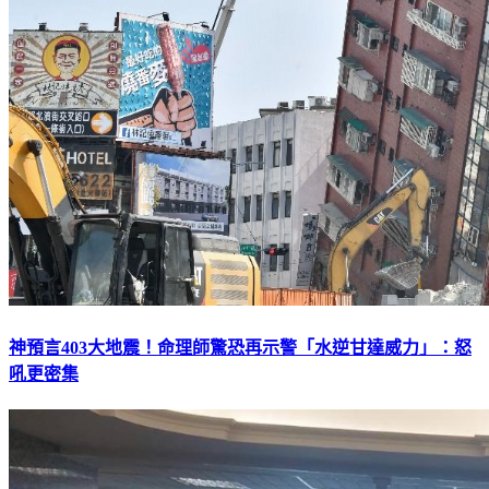
神預言403大地震！命理師驚恐再示警「水逆甘達威力」：怒
吼更密集