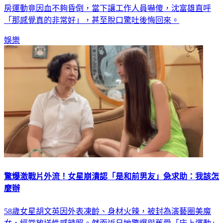
房運動竟因血不夠昏倒，當下讓工作人員嚇傻，沈富雄直呼
「那感覺真的非常好」，甚至脫口驚吐後悔回來。
娛樂
驚爆激戰片外流！女星崩潰認「是和前男友」急求助：我該怎
麼辦
58歲女星胡文英因外表凍齡、身材火辣，被封為演藝圈美魔