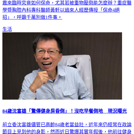
震來臨時究竟如何保命，尤其若被重物壓倒能怎麼辦？重症醫
學暨胸腔內科專科醫師黃軒以過來人經歷傳授「保命4絕
招」，呼籲千萬別做1件事。
生活
84歲沈富雄「驚傳健身房昏倒」！沒吃早餐倒地 現況曝光
前立委沈富雄儘管已高齡84歲老當益壯，近年來仍經常在政論
節目上見到他的身影，然而近日驚爆其實年假後，他前往健身