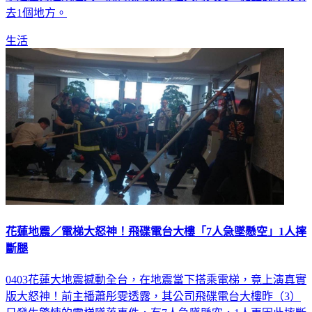
去1個地方。
生活
花蓮地震／電梯大怒神！飛碟電台大樓「7人急墜懸空」1人摔
斷腿
0403花蓮大地震撼動全台，在地震當下搭乘電梯，竟上演真實
版大怒神！前主播蕭彤雯透露，其公司飛碟電台大樓昨（3）