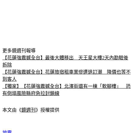
更多鏡週刊報導
【花蓮強震撼全台】最後大體移出　天王星大樓2天內勘驗後
拆除
【花蓮強震撼全台】花蓮旅宿租車業慘遭退訂潮　降價也等不
到客人
【獨家】【花蓮強震撼全台】北濱街還有一棟「軟腳樓」　恐
有倒塌風險縣府急拉封鎖線
本文由《
鏡週刊
》授權提供
地震