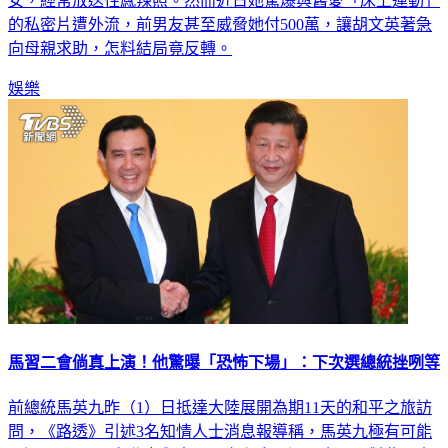
女，經常放送性感辣照。然而近日她驚爆與舊愛「床上運動」
的私密片遭外流，前男友甚至威脅她付500萬，讓胡文英著急
向母親求助，怎料結局竟反轉。
娛樂
馬習二會倘真上演！他驚曝「恐怖下場」：下次選總統挫咧等
前總統馬英九昨（1）日抵達大陸展開為期11天的和平之旅訪
問，《路透》引述3名知情人士消息報導稱，馬英九極有可能