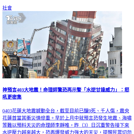
社會
神預言403大地震！命理師驚恐再示警「水逆甘達威力」：怒
吼更密集
0403花蓮大地震撼動全台，截至目前已釀9死、千人傷，震央
花蓮首當其衝災情慘重。早於上月中就預言恐發生地震、海嘯
等難以預料天災的命理師李靜唯，昨（3）日沉重警告接下來
水逆壓力越來越大，恐再爆發威力強大的天災，提醒民眾切勿