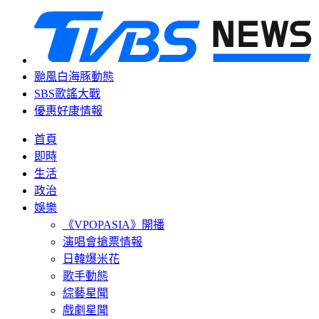
颱風白海豚動態
SBS歌謠大戰
優惠好康情報
首頁
即時
生活
政治
娛樂
《VPOPASIA》開播
演唱會搶票情報
日韓爆米花
歌手動態
綜藝星聞
戲劇星聞