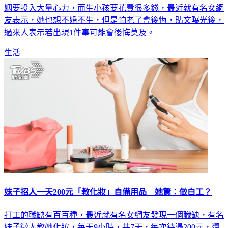
友表示，她也想不婚不生，但是怕老了會後悔，貼文曝光後，
過來人表示若出現1件事可能會後悔莫及。
生活
妹子招人一天200元「教化妝」自備用品 她驚：做白工？
打工的職缺有百百種，最近就有名女網友發現一個職缺，有名
妹子徵人教她化妝，每天9小時，共7天，每次待遇200元，還
要自行準備幾項化妝品，讓原PO直呼「這麼離譜，誰要去教