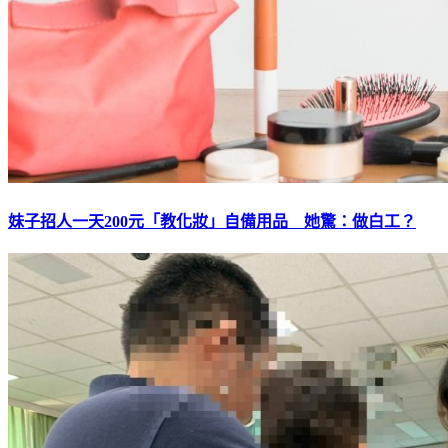
妹子招人一天200元「教化妝」自備用品 她驚：做白工？