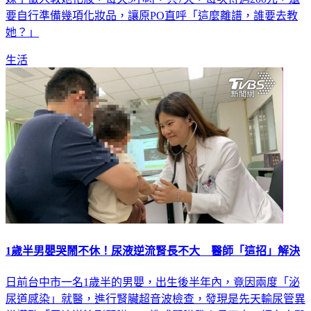
她？」
生活
1歲半男嬰哭鬧不休！尿液逆流腎長不大 醫師「這招」解決
日前台中市一名1歲半的男嬰，出生後半年內，竟因兩度「泌
尿道感染」就醫，進行腎臟超音波檢查，發現是先天輸尿管異
常導致「尿液逆流到腎臟」，造成腎臟發炎長不大，經台中醫