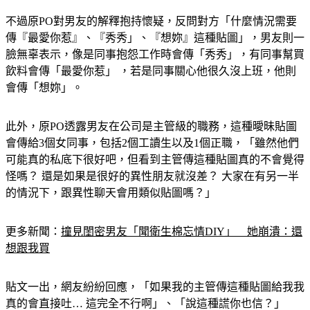
不過原PO對男友的解釋抱持懷疑，反問對方「什麼情況需要
傳『最愛你惹』、『秀秀」、『想妳』這種貼圖」，男友則一
臉無辜表示，像是同事抱怨工作時會傳「秀秀」，有同事幫買
飲料會傳「最愛你惹」 ，若是同事關心他很久沒上班，他則
會傳「想妳」。
此外，原PO透露男友在公司是主管級的職務，這種曖昧貼圖
會傳給3個女同事，包括2個工讀生以及1個正職，「雖然他們
可能真的私底下很好吧，但看到主管傳這種貼圖真的不會覺得
怪嗎？ 還是如果是很好的異性朋友就沒差？ 大家在有另一半
的情況下，跟異性聊天會用類似貼圖嗎？」
更多新聞：
撞見閨密男友「聞衛生棉忘情DIY」　她崩潰：還
想跟我買
貼文一出，網友紛紛回應，「如果我的主管傳這種貼圖給我我
真的會直接吐… 這完全不行啊」、「說這種謊你也信？」
「用曖昧貼圖還刪紀錄，這不就是心虛有鬼嗎」、「一個有女