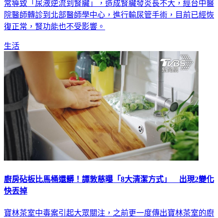
院醫師轉診到北部醫師學中心，進行輸尿管手術，目前已經恢
復正常，腎功能也不受影響。
生活
廚房砧板比馬桶還髒！譚敦慈曝「8大清潔方式」 出現2變化
快丟掉
寶林茶室中毒案引起大眾關注，之前更一度傳出寶林茶室的廚
師手部，以及廚房當中的刀具、砧板等疑似驗出米酵菌酸陽性