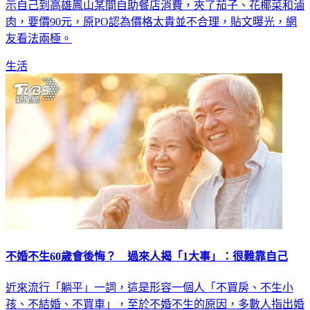
肉，要價90元，原PO認為價格太貴並不合理，貼文曝光，網
友看法兩極。
生活
不婚不生60歲會後悔？ 過來人揭「1大事」：很難靠自己
近來流行「躺平」一詞，這是形容一個人「不買房、不生小
孩、不結婚、不買車」，至於不婚不生的原因，多數人指出婚
姻要投入大量心力，而生小孩要花費很多錢，最近就有名女網