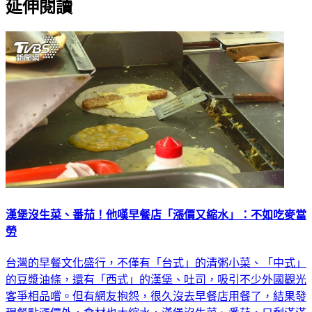
漢堡沒生菜、番茄！他嘆早餐店「漲價又縮水」：不如吃麥當
勞
台灣的早餐文化盛行，不僅有「台式」的清粥小菜、「中式」
的豆漿油條，還有「西式」的漢堡、吐司，吸引不少外國觀光
客爭相品嚐。但有網友抱怨，很久沒去早餐店用餐了，結果發
現餐點漲價外，食材也大縮水，漢堡沒生菜、番茄，只剩滿滿