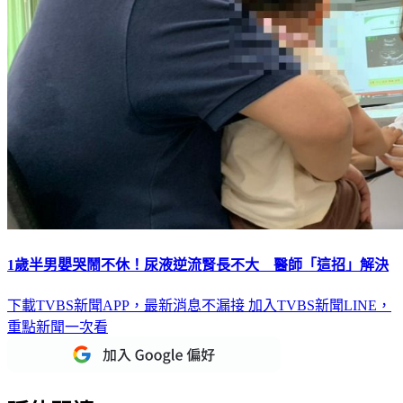
1歲半男嬰哭鬧不休！尿液逆流腎長不大 醫師「這招」解決
下載TVBS新聞APP，最新消息不漏接
加入TVBS新聞LINE，
重點新聞一次看
延伸閱讀