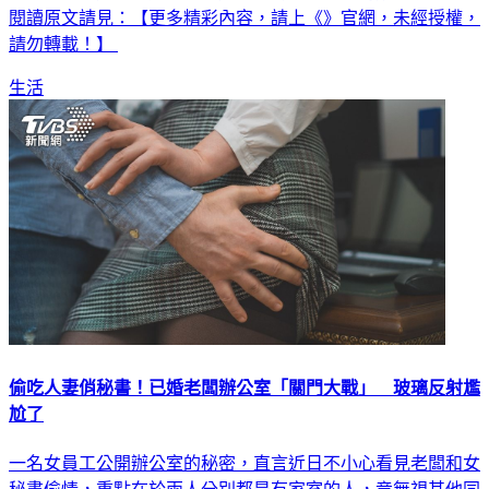
請勿轉載！】
生活
偷吃人妻俏秘書！已婚老闆辦公室「關門大戰」 玻璃反射尷
尬了
一名女員工公開辦公室的秘密，直言近日不小心看見老闆和女
秘書偷情，重點在於兩人分別都是有家室的人，竟無視其他同