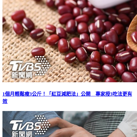
1個月輕鬆瘦3公斤！「紅豆減肥法」公開 專家授3吃法更有
效