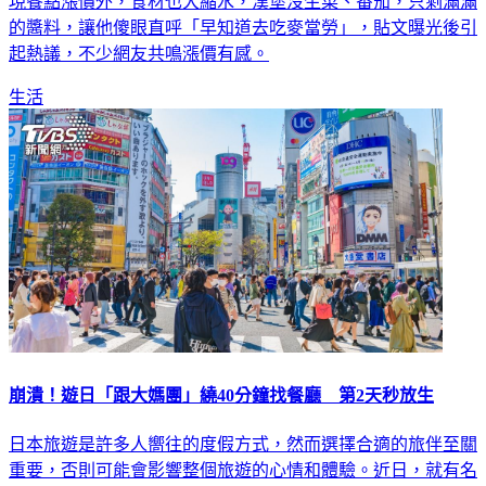
的醬料，讓他傻眼直呼「早知道去吃麥當勞」，貼文曝光後引
起熱議，不少網友共鳴漲價有感。
生活
崩潰！遊日「跟大媽團」繞40分鐘找餐廳 第2天秒放生
日本旅遊是許多人嚮往的度假方式，然而選擇合適的旅伴至關
重要，否則可能會影響整個旅遊的心情和體驗。近日，就有名
網友分享了他與母親及其友人到日本東京旅遊的經歷，卻因這