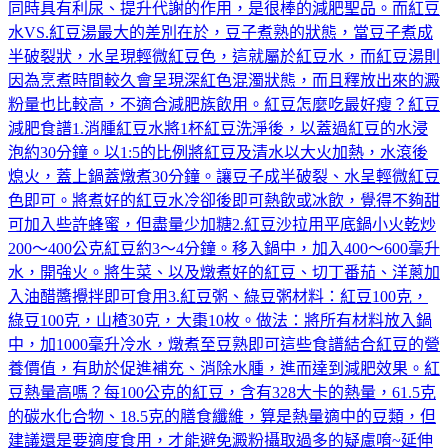
水VS.紅豆湯最大的差別在於，豆子煮熟的狀態，當豆子煮成
半破裂狀，水呈現輕微紅豆色，這就屬於紅豆水，而紅豆湯則
因為烹煮時間較久會呈現深紅色混濁狀態，而且釋放出來的澱
粉量也比較高，不適合減肥族飲用。紅豆怎麼吃最好瘦？紅豆
減肥食譜1.消腫紅豆水將1杯紅豆洗淨後，以蓋過紅豆的水浸
泡約30分鐘。以1:5的比例將紅豆及清水以大火加熱，水滾後
熄火，蓋上鍋蓋燉煮30分鐘。讓豆子成半破裂、水呈輕微紅豆
色即可。將煮好的紅豆水冷卻後即可熱飲或冰飲，覺得不夠甜
可加入些許蜂蜜，但盡量少加糖2.紅豆沙拉用平底鍋小火乾炒
200～400公克紅豆約3～4分鐘。移入鍋中，加入400～600毫升
水，開強火。將生菜、以及燉煮好的紅豆、切丁番茄、洋蔥加
入油醋醬攪拌即可食用3.紅豆粥、綠豆粥材料：紅豆100克，
綠豆100克，山楂30克，大棗10枚。做法：將所有材料放入鍋
中，加1000毫升冷水，燉煮至豆熟即可這些食譜結合紅豆的營
養價值，有助於促進補充、消除水腫，進而達到減肥效果。紅
豆熱量高嗎？每100公克的紅豆，含有328大卡的熱量，61.5克
的碳水化合物、18.5克的膳食纖維，算是熱量適中的豆類，但
建議還是要適度食用，才能避免澱粉攝取過多的疑慮唷~延伸
閱讀​​​原文請見：【更多精彩內容，請上《》官網，未經授權，