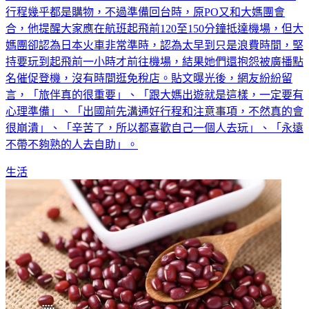
合，他提醒大家應在航班起飛前120至150分鐘抵達機場，但大
媽團卻認為日本火車非常準時，認為太早到只是浪費時間，堅
持要玩到起飛前一小時才前往機場，結果她們還抱怨被廣播點
名催促登機，沒有時間逛免稅店。貼文曝光後，網友紛紛留
言，「旅伴真的很重要」、「跟大媽出遊就是這樣，一定要有
心理準備」、「出國前先溝通好行程和注意事項，不然真的會
很崩潰」、「辛苦了，所以都喜歡自己一個人去玩」、「永遠
不帶不夠熟的人去自助」。
生活