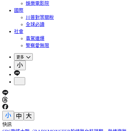
娛樂電影院
國際
川普對等關稅
全球必讀
社會
毒駕連爆
警察愛無限
更多
快訊