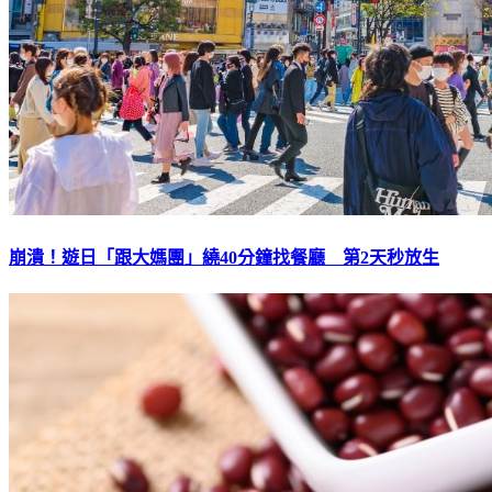
崩潰！遊日「跟大媽團」繞40分鐘找餐廳 第2天秒放生