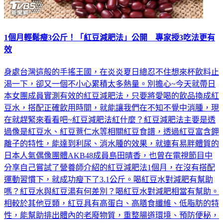
1個月輕鬆瘦3公斤！「紅豆減肥法」公開 專家授3吃法更有
效
身處台灣這般的手搖王國，在炎炎夏日總忍不住想來杯飲料止
渴一下，卻又一個不小心累積太多熱量。別擔心~今天就帶日
本女團成員實測有效的紅豆減肥法，只要將愛喝的飲品換成紅
豆水，搭配正確飲用時間，就能讓我們在不知不覺中消腫，現
在就趕緊來看看吧~紅豆減肥法紅什麼？紅豆減肥法主要是透
過像是紅豆水、紅豆薏仁水等相關紅豆食譜，透過紅豆富含鉀
離子的特性，能達到利尿、消水腫的效果，就連有易胖體質的
日本人氣偶像團體AKB48成員島田晴香，也曾在電視節目中
分享自己嘗試了營養師介紹的紅豆減肥法1個月，在沒有搭配
運動習慣下，就成功瘦下了3.1公斤。喝紅豆水對減肥有幫助
嗎？紅豆水與紅豆湯有何差別？喝紅豆水對減肥相當有幫助。
相較於其他豆類，紅豆具有高蛋白、高膳食纖維、低脂肪的特
性，能幫助排出體內的老廢物質，重整腸道環境、預防便秘，
同時具有利尿、提升代謝的作用，是很棒的減肥聖品。而紅豆