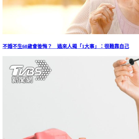
不婚不生60歲會後悔？ 過來人揭「1大事」：很難靠自己