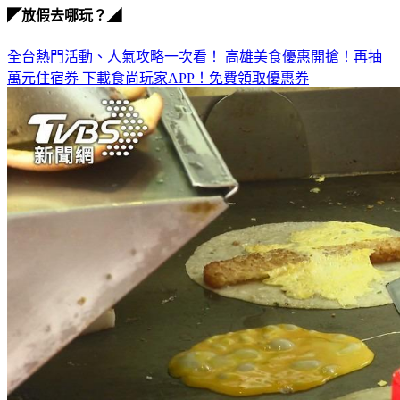
全台熱門活動、人氣攻略一次看！
高雄美食優惠開搶！再抽
萬元住宿券
下載食尚玩家APP！免費領取優惠券