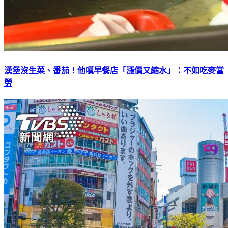
漢堡沒生菜、番茄！他嘆早餐店「漲價又縮水」：不如吃麥當
勞