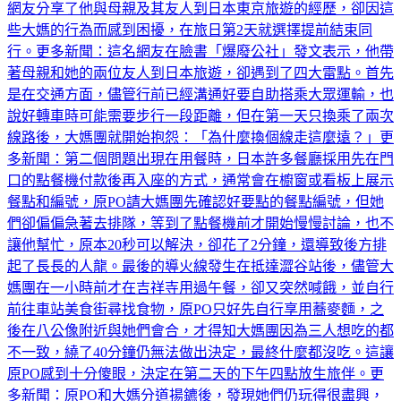
些大媽的行為而感到困擾，在旅日第2天就選擇提前結束同
行。更多新聞：這名網友在臉書「爆廢公社」發文表示，他帶
著母親和她的兩位友人到日本旅遊，卻遇到了四大雷點。首先
是在交通方面，儘管行前已經溝通好要自助搭乘大眾運輸，也
說好轉車時可能需要步行一段距離，但在第一天只換乘了兩次
線路後，大媽團就開始抱怨：「為什麼換個線走這麼遠？」更
多新聞：第二個問題出現在用餐時，日本許多餐廳採用先在門
口的點餐機付款後再入座的方式，通常會在櫥窗或看板上展示
餐點和編號，原PO請大媽團先確認好要點的餐點編號，但她
們卻偏偏急著去排隊，等到了點餐機前才開始慢慢討論，也不
讓他幫忙，原本20秒可以解決，卻花了2分鐘，還導致後方排
起了長長的人龍。最後的導火線發生在抵達澀谷站後，儘管大
媽團在一小時前才在吉祥寺用過午餐，卻又突然喊餓，並自行
前往車站美食街尋找食物，原PO只好先自行享用蕎麥麵，之
後在八公像附近與她們會合，才得知大媽團因為三人想吃的都
不一致，繞了40分鐘仍無法做出決定，最終什麼都沒吃。這讓
原PO感到十分傻眼，決定在第二天的下午四點放生旅伴。更
多新聞：原PO和大媽分道揚鑣後，發現她們仍玩得很盡興，
行程幾乎都是購物，不過準備回台時，原PO又和大媽團會