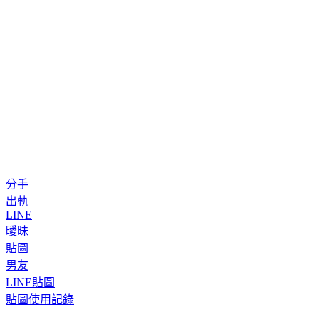
分手
出軌
LINE
曖昧
貼圖
男友
LINE貼圖
貼圖使用記錄
◤放假去哪玩？◢