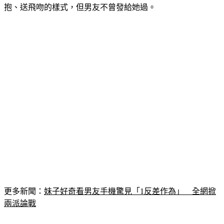
更多新聞：
妹子好奇看男友手機驚見「1反差作為」　全網掀
兩派論戰
原PO内心警鈴大響，當下直接詢問男友是傳給誰的，「他就