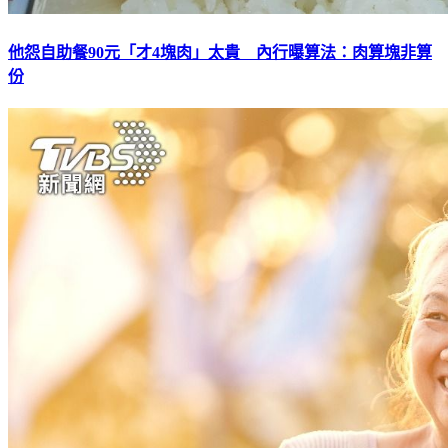
他怨自助餐90元「才4塊肉」太貴 內行曝算法：肉算塊非算
份