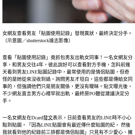
女網友查看男友「貼圖使用記錄」發現異狀，最終決定分手。
（示意圖／shutterstock達志影像）
查看「貼圖使用記錄」竟抓包男友出軌女同事！一名女網友分
享，和男友交往4年，彼此說好可以查看對方手機，怎料前幾
天看到男友LINE貼圖記錄中，最常使用的是情侶貼圖，但奇
怪的是她從來沒收到過，詢問男友才坦白，這些都是傳給女同
事的，但強調他們只是朋友關係，更沒有曖昧。貼文曝光後，
不少網友直言男方心裡早就出軌，最終原PO聽從建議決定分
手。
一名女網友在Dcard
發文
表示，日前查看男友的LINE時不小心
點到貼圖，「因為LINE貼圖會有最近傳什麼貼圖的紀， 然後
我就看到他的紀錄前三排都是情侶貼圖」只見有不少愛心、擁
抱、送飛吻的樣式，但男友不曾發給她過。