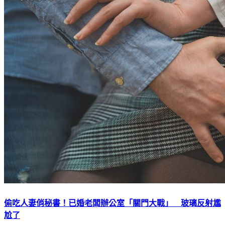
偷吃人妻俏秘書！已婚老闆辦公室「關門大戰」 玻璃反射尷
尬了