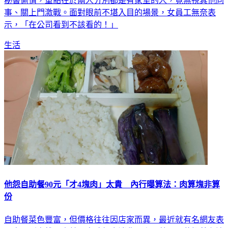
事、關上門激戰。面對眼前不堪入目的場景，女員工無奈表
示，「在公司看到不該看的！」
生活
他怨自助餐90元「才4塊肉」太貴 內行曝算法：肉算塊非算
份
自助餐菜色豐富，但價格往往因店家而異，最近就有名網友表
示自己到高雄鳳山某間自助餐店消費，夾了茄子、花椰菜和滷