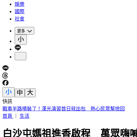
娛樂
國際
社會
更多
快訊
戰車半路噴裝了！漢光演習首日就出包 熱心民眾幫撿回
首頁
｜
生活
白沙屯媽祖進香啟程 萬眾嗨