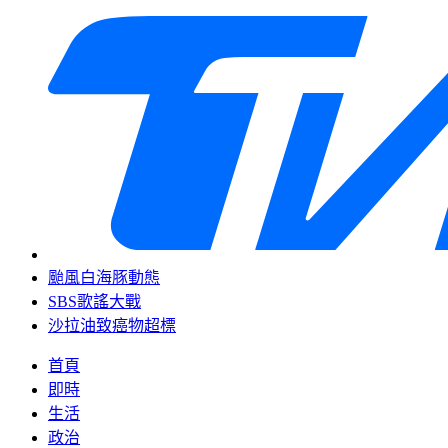
颱風白海豚動態
SBS歌謠大戰
沙拉油致癌物超標
首頁
即時
生活
政治