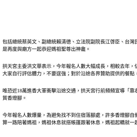
包括總統蔡英文、副總統賴清德、立法院副院長江啓臣、台灣民
是再度與廟方一起恭迎媽祖聖尊出神龕。
拱天宮主委洪文華表示，今年報名人數大幅成長，相較去年，估
大家自行評估體力，不要逞強；對於沿途各界贊助提供的餐點
唯恐近18萬進香大軍衝擊沿途交通，拱天宮行前頻頻宣導「
質香燈腳。
今年報名人數爆量，為避免找不到住宿落腳處，許多香燈腳自
算一路陪著媽祖，媽祖休息就搭帳篷跟著休息，媽祖起轎就一