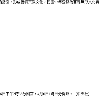
轎指引，形成獨特宗教文化，民國97年登錄為苗縣無形文化資
日下午2時35分回宮，4月6日1時35分開爐。（中央社）