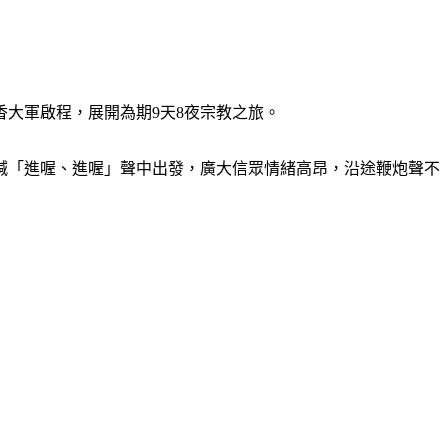
香大軍啟程，展開為期9天8夜宗教之旅。
喊「進喔、進喔」聲中出發，廣大信眾情緒高昂，沿途鞭炮聲不