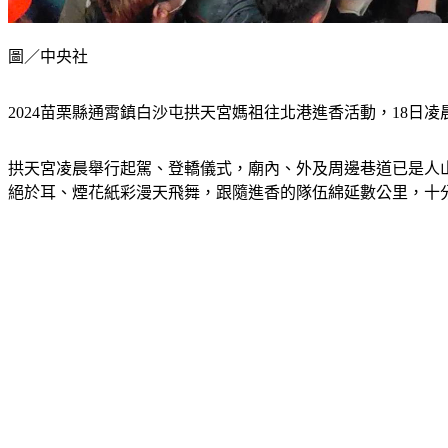
圖／中央社
2024苗栗縣通霄鎮白沙屯拱天宮媽祖往北港進香活動，18日
拱天宮凌晨舉行起駕、登轎儀式，廟內、外及周邊巷道已是人
絕於耳、煙花紙彩漫天飛舞，跟隨進香的隊伍綿延數公里，十