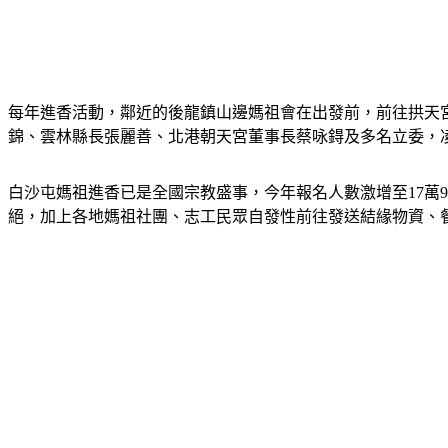
每年進香活動，鄰近的後龍鎮山邊媽祖會在出發前，前往拱天
錦、雲林縣長張麗善、北港朝天宮董事長蔡咏鍀及多名立委，
白沙屯媽祖進香已是全國宗教盛事，今年報名人數激增至17萬
絕，加上各地媽祖社團、志工民眾自發性前往發送結緣物資、餐