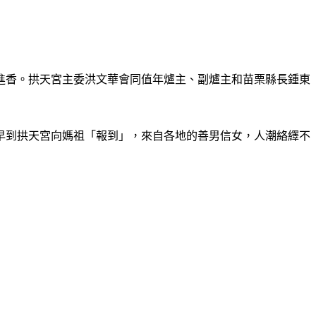
進香。拱天宮主委洪文華會同值年爐主、副爐主和苗栗縣長鍾東
提早到拱天宮向媽祖「報到」，來自各地的善男信女，人潮絡繹不