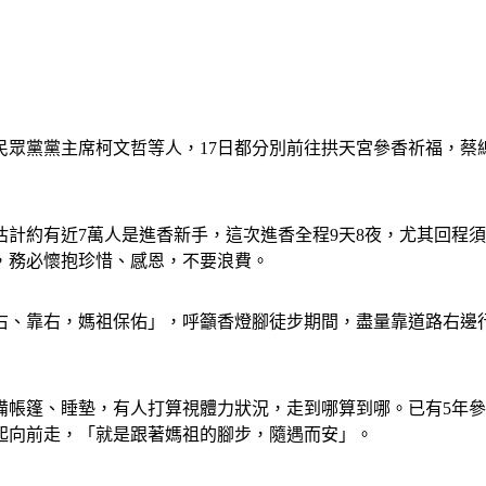
眾黨黨主席柯文哲等人，17日都分別前往拱天宮參香祈福，蔡
計約有近7萬人是進香新手，這次進香全程9天8夜，尤其回程須
，務必懷抱珍惜、感恩，不要浪費。
靠右、靠右，媽祖保佑」，呼籲香燈腳徒步期間，盡量靠道路右邊
備帳篷、睡墊，有人打算視體力狀況，走到哪算到哪。已有5年
起向前走，「就是跟著媽祖的腳步，隨遇而安」。