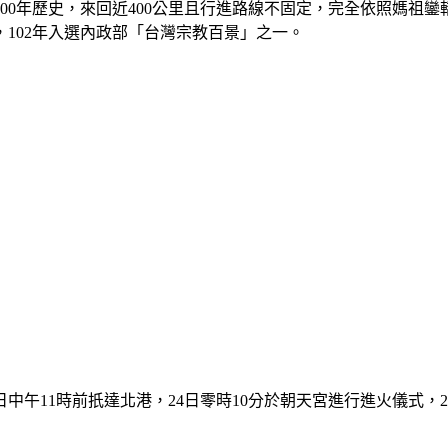
00年歷史，來回近400公里且行進路線不固定，完全依照媽祖鑾
，102年入選內政部「台灣宗教百景」之一。
午11時前扺達北港，24日零時10分於朝天宮進行進火儀式，26