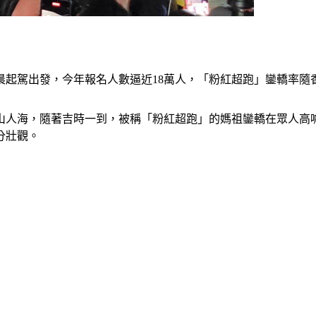
凌晨起駕出發，今年報名人數逼近18萬人，「粉紅超跑」鑾轎率隨
山人海，隨著吉時一到，被稱「粉紅超跑」的媽祖鑾轎在眾人高
分壯觀。