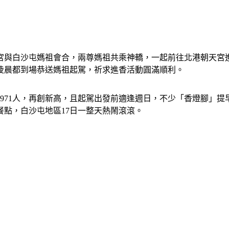
宮與白沙屯媽祖會合，兩尊媽祖共乘神轎，一起前往北港朝天宮
凌晨都到場恭送媽祖起駕，祈求進香活動圓滿順利。
9971人，再創新高，且起駕出發前適逢週日，不少「香燈腳」
點，白沙屯地區17日一整天熱鬧滾滾。