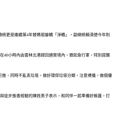
總統更是連續第4年替媽祖鑾轎「淨轎」，副總統賴清德今年則
在40小時內由雲林北港趕回通霄境內，猶如急行軍，特別提醒
行進，同時不亂丟垃圾，做好環保垃圾分類，注意禮儀，做個優
參與徒步進香經驗的陳姓男子表示，和同伴一起準備好帳篷，打