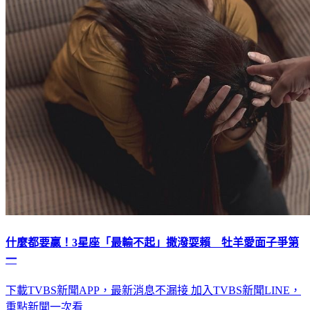
什麼都要贏！3星座「最輸不起」撒潑耍賴 牡羊愛面子爭第
一
下載TVBS新聞APP，最新消息不漏接
加入TVBS新聞LINE，
重點新聞一次看