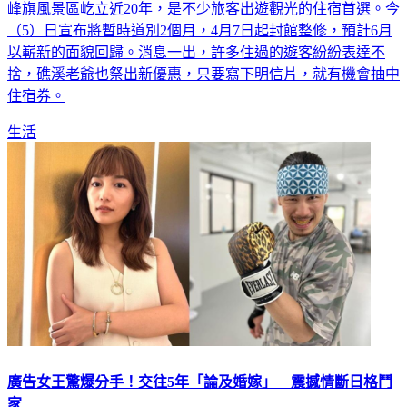
峰旗風景區屹立近20年，是不少旅客出遊觀光的住宿首選。今
（5）日宣布將暫時道別2個月，4月7日起封館整修，預計6月
以嶄新的面貌回歸。消息一出，許多住過的遊客紛紛表達不
捨，礁溪老爺也祭出新優惠，只要寫下明信片，就有機會抽中
住宿券。
生活
廣告女王驚爆分手！交往5年「論及婚嫁」 震撼情斷日格鬥
家