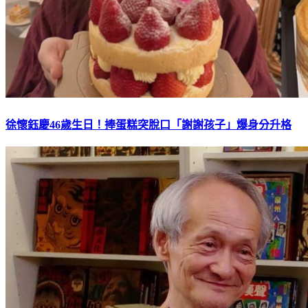
徐懷鈺慶46歲生日！捧蛋糕突脫口「謝謝孩子」爆身分升格