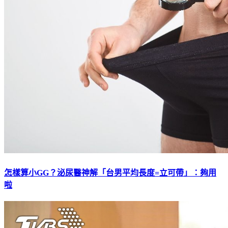
怎樣算小GG？泌尿醫神解「台男平均長度=立可帶」：夠用
啦