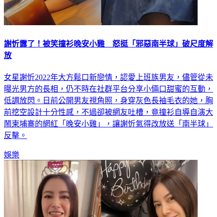
謝忻露了！被笑撞衫晚安小雞 怒挺「邪惡南半球」破尺度解
放
女星謝忻2022年大方鬆口新戀情，認愛上班族男友，儘管從未
曝光男方的長相，仍不時在社群平台分享小倆口甜蜜的互動，
低調放閃。日前公開男友視角照，身穿灰色長袖毛衣的她，胸
前挖空設計十分性感，不過卻被網友吐槽，竟撞衫自導自演大
鬧柬埔寨的網紅「晚安小雞」，讓謝忻氣得改放送「南半球」
反擊。
娛樂