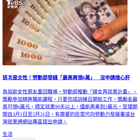
這次是女性！勞動部發錢「最高爽領6萬」 沒申請捶心肝
為協助女性朋友重回職場，勞動部推動「婦女再就業計畫」，
獎勵參加精進職能課程，只要完成訓練且開始工作，獎勵金最
高可領6萬元，穩定就業90天以上，還能再拿到3萬元。受理期
間自3月1日至5月31日，有需要的民眾可向勞動力發展署或台
灣就業通網站專區提出申請。
生活