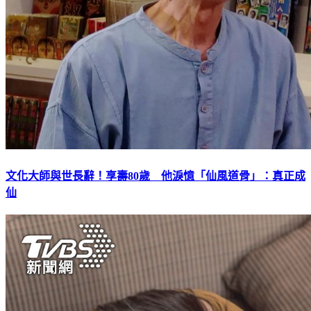
文化大師與世長辭！享壽80歲 他淚憶「仙風道骨」：真正成
仙