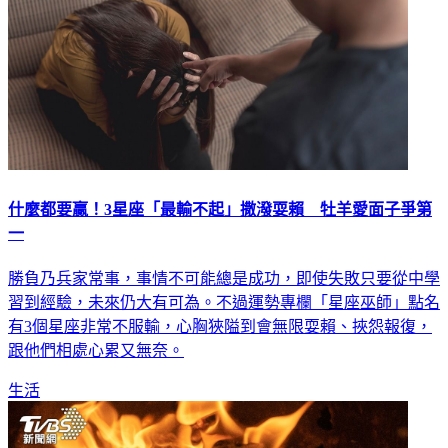
什麼都要贏！3星座「最輸不起」撒潑耍賴 牡羊愛面子爭第
一
勝負乃兵家常事，事情不可能總是成功，即使失敗只要從中學
習到經驗，未來仍大有可為。不過運勢專欄「星座巫師」點名
有3個星座非常不服輸，心胸狹隘到會無限耍賴、挾怨報復，
跟他們相處心累又無奈。
生活