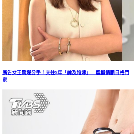
廣告女王驚爆分手！交往5年「論及婚嫁」 震撼情斷日格鬥
家