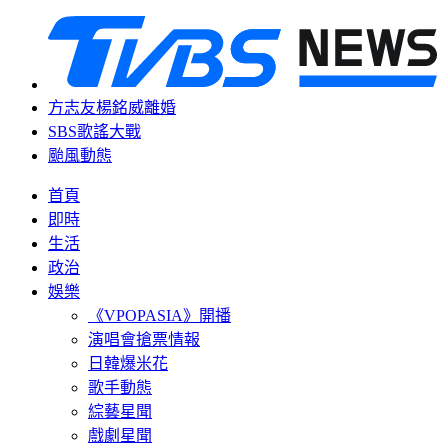
方志友楊銘威離婚
SBS歌謠大戰
颱風動態
首頁
即時
生活
政治
娛樂
《VPOPASIA》開播
演唱會搶票情報
日韓爆米花
歌手動態
綜藝星聞
戲劇星聞