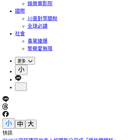
娛樂電影院
國際
川普對等關稅
全球必讀
社會
毒駕連爆
警察愛無限
更多
快訊