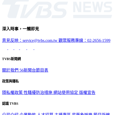
深入時事，一觸即見
意見反映：service@tvbs.com.tw
觀眾服務專線：02-2656-1599
TVBS新聞網
關於我們
56新聞台節目表
政策與隱私
隱私權政策
性騷擾防治措施
網站使用協定
版權宣告
認識 TVBS
公司介紹
企業動態
人才招募
主播專區
星藝象娛樂
節目版權