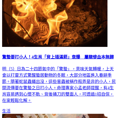
驚蟄要打小人！4生肖「背上插滿箭」衰爆 屬龍慘血本無歸
明（5）日為二十四節氣中的「驚蟄」，意味天氣轉暖，上天
會以打雷方式驚醒蟄居動物的冬眠，大部分地區進入春耕季
節。隨著蛇鼠蟲蟻出沒，這些害蟲被稱作般弄是非的小人，民
間流傳要在驚蟄之日打小人。命理專家小孟老師提醒，有4生
肖容易遇到心懷不軌、背後捅刀的雙面人，可透過1招自保，
在家輕鬆化解。
生活