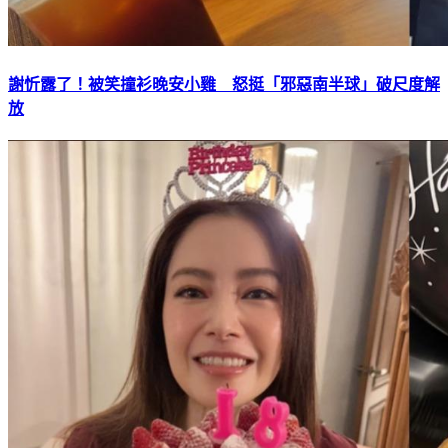
謝忻露了！被笑撞衫晚安小雞 怒挺「邪惡南半球」破尺度解
放