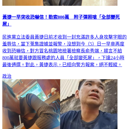
黃捷一早突收恐嚇信！勒索800萬 附子彈照嗆「全部變死
屍」
民進黨立法委員黃捷日前才收到一封充滿許多人身攻擊字眼的
羞辱信，當下蒐集證據並報警，沒想到今（5）日一早竟再度
收到恐嚇信，對方冒名桃園地檢署檢察長俞秀端，揚言不給
800萬就要黃捷跟服務處的人員「全部變死屍」，下達24小時
最後通牒。對此，黃捷表示，已經向警方報案，絕不輕縱。
政治