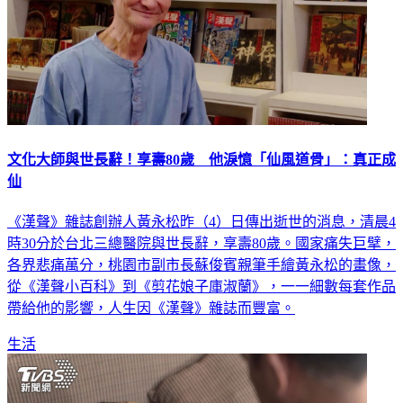
文化大師與世長辭！享壽80歲 他淚憶「仙風道骨」：真正成
仙
《漢聲》雜誌創辦人黃永松昨（4）日傳出逝世的消息，清晨4
時30分於台北三總醫院與世長辭，享壽80歲。國家痛失巨擘，
各界悲痛萬分，桃園市副市長蘇俊賓親筆手繪黃永松的畫像，
從《漢聲小百科》到《剪花娘子庫淑蘭》，一一細數每套作品
帶給他的影響，人生因《漢聲》雜誌而豐富。
生活