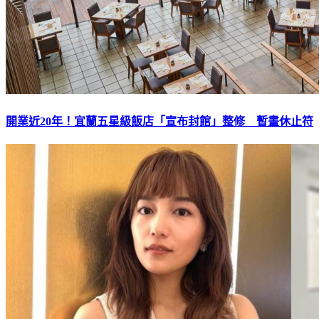
開業近20年！宜蘭五星級飯店「宣布封館」整修 暫畫休止符