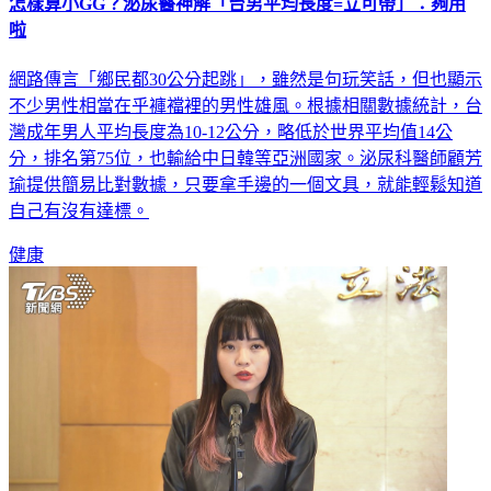
怎樣算小GG？泌尿醫神解「台男平均長度=立可帶」：夠用
啦
網路傳言「鄉民都30公分起跳」，雖然是句玩笑話，但也顯示
不少男性相當在乎褲襠裡的男性雄風。根據相關數據統計，台
灣成年男人平均長度為10-12公分，略低於世界平均值14公
分，排名第75位，也輸給中日韓等亞洲國家。泌尿科醫師顧芳
瑜提供簡易比對數據，只要拿手邊的一個文具，就能輕鬆知道
自己有沒有達標。
健康