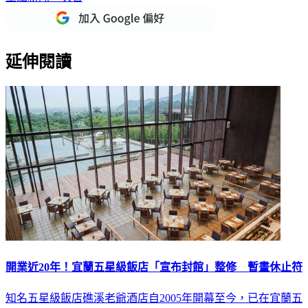
延伸閱讀
開業近20年！宜蘭五星級飯店「宣布封館」整修 暫畫休止符
知名五星級飯店礁溪老爺酒店自2005年開幕至今，已在宜蘭五