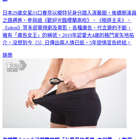
日本29歲女星川口春奈以模特兒身分踏入演藝圈，後續朝演員
之路邁進，參與過《歡迎光臨櫻蘭高校》、《極道主夫》、
《silent》等多部電視劇及電影，各種廣告、代言邀約不斷，
擁有「廣告女王」的稱號。2019年認愛大4歲的格鬥家矢地祐
介，沒想到今（5）日傳出兩人情已逝，5年戀情宣告終結。
娛樂