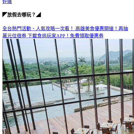
好運
◤放假去哪玩？◢
全台熱門活動、人氣攻略一次看！
高雄美食優惠開搶！再抽
萬元住宿券
下載食尚玩家APP！免費領取優惠券