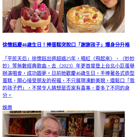
徐懷鈺慶46歲生日！捧蛋糕突脫口「謝謝孩子」爆身分升格
「平民天后」徐懷鈺出道超過25年，唱紅〈飛起來〉、〈妙妙
妙〉等無數經典歌曲，去（2023）年更首度登上台北小巨蛋舉
辦演唱會，成功圓夢。日前她歡慶46歲生日，手捧著各式造型
蛋糕，開心接受朋友的祝福，不只展現凍齡美貌，還鬆口「我
的孩子們」，不禁令人猜想是否家有喜事，要多了不同的身
分。
娛樂