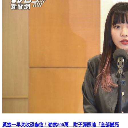
黃捷一早突收恐嚇信！勒索800萬 附子彈照嗆「全部變死