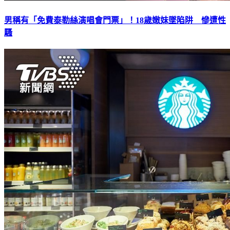
男稱有「免費泰勒絲演唱會門票」！18歲嫩妹墜陷阱 慘遭性
騷