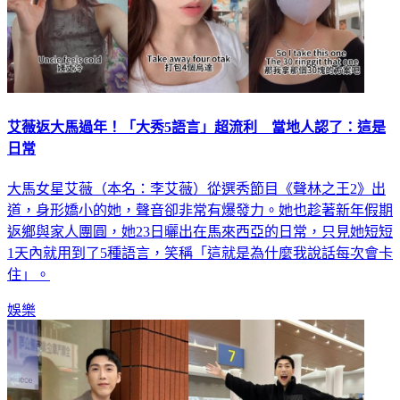
艾薇返大馬過年！「大秀5語言」超流利 當地人認了：這是
日常
大馬女星艾薇（本名：李艾薇）從選秀節目《聲林之王2》出
道，身形嬌小的她，聲音卻非常有爆發力。她也趁著新年假期
返鄉與家人團圓，她23日曬出在馬來西亞的日常，只見她短短
1天內就用到了5種語言，笑稱「這就是為什麼我說話每次會卡
住」。
娛樂