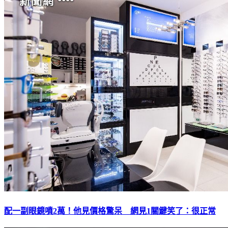
配一副眼鏡噴2萬！他見價格驚呆 網見1關鍵笑了：很正常