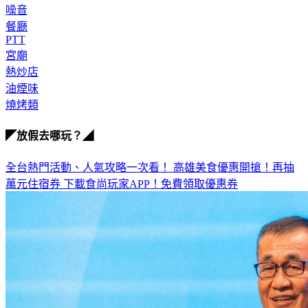
噪音
餐廳
PTT
宮廟
熱炒店
油煙味
燒烤類
◤放假去哪玩？◢
全台熱門活動、人氣攻略一次看！
高雄美食優惠開搶！再抽
萬元住宿券
下載食尚玩家APP！免費領取優惠券