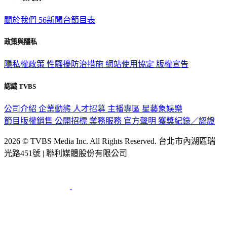
關於我們
56新聞台節目表
政策與隱私
隱私權政策
性騷擾防治措施
網站使用協定
版權宣告
認識 TVBS
公司介紹
企業動態
人才招募
主播專區
星藝象娛樂
節目版權銷售
公開招標
業務服務
官方聲明
獲獎紀錄／認證
2026 © TVBS Media Inc. All Rights Reserved. 台北市內湖區瑞
光路451號 | 聯利媒體股份有限公司