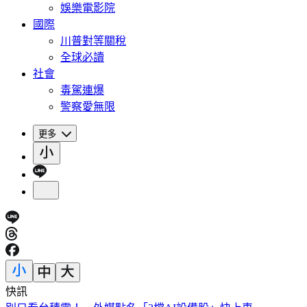
娛樂電影院
國際
川普對等關稅
全球必讀
社會
毒駕連爆
警察愛無限
更多
快訊