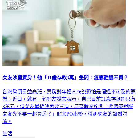
女友吵要買房！他「31歲存款3萬」急問：怎麼勸退不買？
台灣房價日益高漲，買房對年輕人來說恐怕是個遙不可及的夢
想！近日，就有一名網友發文表示，自己目前31歲存款卻只有
3萬元，但女友最近吵著要買房，無奈發文詢問「要怎麼說服
女友先不要一起買房？」貼文PO出後，引起網友的熱烈討
論。
生活