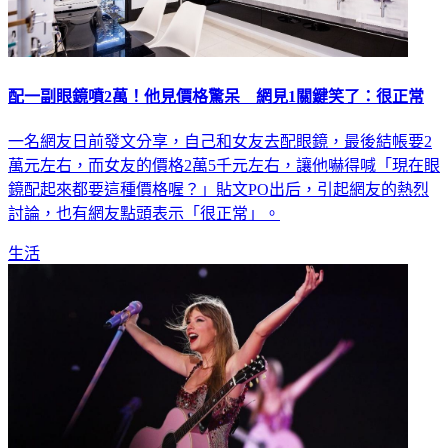
配一副眼鏡噴2萬！他見價格驚呆 網見1關鍵笑了：很正常
一名網友日前發文分享，自己和女友去配眼鏡，最後結帳要2
萬元左右，而女友的價格2萬5千元左右，讓他嚇得喊「現在眼
鏡配起來都要這種價格喔？」貼文PO出后，引起網友的熱烈
討論，也有網友點頭表示「很正常」。
生活