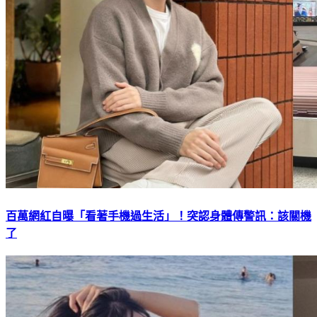
百萬網紅自曝「看著手機過生活」！突認身體傳警訊：該關機
了