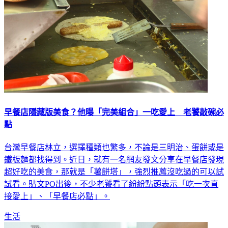
早餐店隱藏版美食？他曝「完美組合」一吃愛上 老饕敲碗必
點
台灣早餐店林立，選擇種類也繁多，不論是三明治、蛋餅或是
鐵板麵都找得到。近日，就有一名網友發文分享在早餐店發現
超好吃的美食，那就是「薯餅塔」，強烈推薦沒吃過的可以試
試看。貼文PO出後，不少老饕看了紛紛點頭表示「吃一次直
接愛上」、「早餐店必點」。
生活