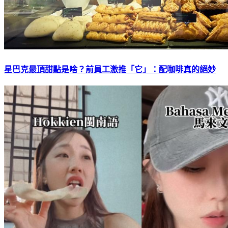
星巴克最頂甜點是啥？前員工激推「它」：配咖啡真的絕妙