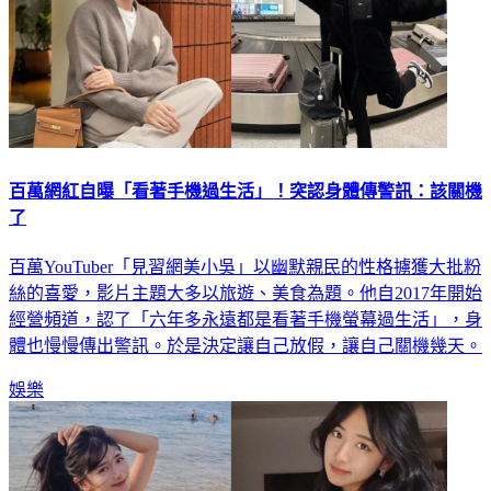
百萬網紅自曝「看著手機過生活」！突認身體傳警訊：該關機
了
百萬YouTuber「見習網美小吳」以幽默親民的性格擄獲大批粉
絲的喜愛，影片主題大多以旅遊、美食為題。他自2017年開始
經營頻道，認了「六年多永遠都是看著手機螢幕過生活」，身
體也慢慢傳出警訊。於是決定讓自己放假，讓自己關機幾天。
娛樂