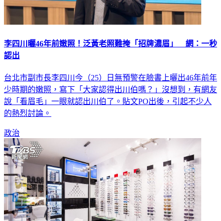
李四川曬46年前嫩照！泛黃老照難掩「招牌濃眉」 網：一秒
認出
台北市副市長李四川今（25）日無預警在臉書上曬出46年前年
少時期的嫩照，寫下「大家認得出川伯嗎？」沒想到，有網友
說「看眉毛」一眼就認出川伯了。貼文PO出後，引起不少人
的熱烈討論。
政治