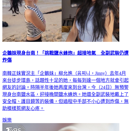
企鵝妹現身台南！「挑戰鹽水蜂炮」超接地氣 全副武裝仍遭
炸傷
南韓正妹實況主「企鵝妹」柳允進（윰찌니，Jinny）去年4月
來台徒步環島，話題性十足的她，每每到達一個地方就會引起
網友的討論。時隔半年後她再度來到台灣，今（24日）無預警
現身台南鹽水區，迎接晚間鹽水蜂炮。她還全副武裝地戴上了
安全帽、護目鏡等的裝備，但過程中手部不小心遭到炸傷，無
助模樣惹網友心疼。
娛樂