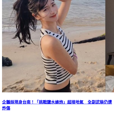
企鵝妹現身台南！「挑戰鹽水蜂炮」超接地氣 全副武裝仍遭
炸傷