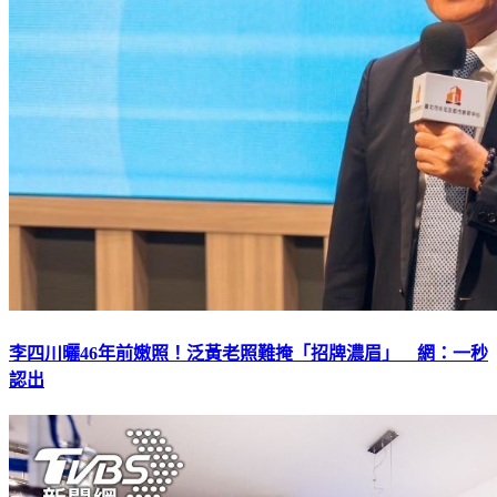
李四川曬46年前嫩照！泛黃老照難掩「招牌濃眉」 網：一秒
認出