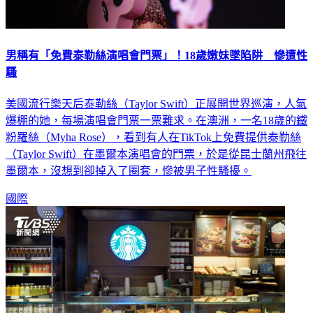
男稱有「免費泰勒絲演唱會門票」！18歲嫩妹墜陷阱 慘遭性
騷
美國流行樂天后泰勒絲（Taylor Swift）正展開世界巡演，人氣
爆棚的她，每場演唱會門票一票難求。在澳洲，一名18歲的鐵
粉羅絲（Myha Rose），看到有人在TikTok上免費提供泰勒絲
（Taylor Swift）在墨爾本演唱會的門票，於是從昆士蘭州飛往
墨爾本，沒想到卻掉入了圈套，慘被男子性騷擾。
國際