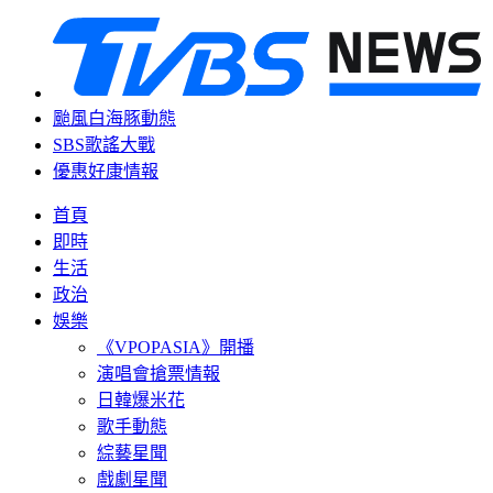
颱風白海豚動態
SBS歌謠大戰
優惠好康情報
首頁
即時
生活
政治
娛樂
《VPOPASIA》開播
演唱會搶票情報
日韓爆米花
歌手動態
綜藝星聞
戲劇星聞