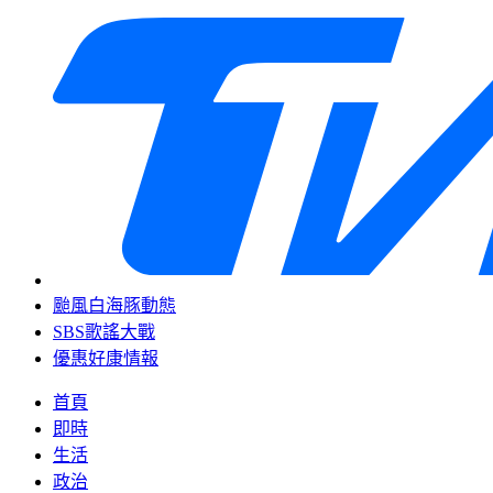
颱風白海豚動態
SBS歌謠大戰
優惠好康情報
首頁
即時
生活
政治