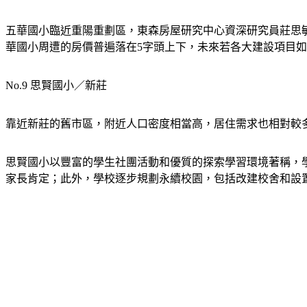
五華國小臨近重陽重劃區，東森房屋研究中心資深研究員莊思
華國小周遭的房價普遍落在5字頭上下，未來若各大建設項目
No.9 思賢國小／新莊
靠近新莊的舊市區，附近人口密度相當高，居住需求也相對較多
思賢國小以豐富的學生社團活動和優質的探索學習環境著稱，學
家長肯定；此外，學校逐步規劃永續校園，包括改建校舍和設