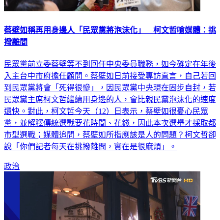
蔡壁如稱再用身邊人「民眾黨將泡沫化」 柯文哲嗆媒體：挑
撥離間
民眾黨前立委蔡壁等不到回任中央委員職務，如今確定在年後
入主台中市府擔任顧問。蔡壁如日前接受專訪直言，自己若回
到民眾黨將會「死得很慘」，因民眾黨中央現在固步自封，若
民眾黨主席柯文哲繼續用身邊的人，會比親民黨泡沫化的速度
還快。對此，柯文哲今天（12）日表示，蔡壁如很憂心民眾
黨，並解釋傳統選戰要花時間、花錢，因此本次選舉才採取都
市型選戰；媒體追問，蔡壁如所指應該是人的問題？柯文哲卻
說「你們記者每天在挑撥離間，實在是很麻煩」。
政治