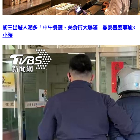
初三出遊人潮多！中午餐廳、美食街大爆滿 鼎泰豐要等逾3
小時