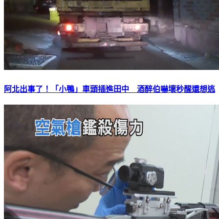
阿北出事了！「小鴨」車頭插進田中 酒醉伯嚇壞秒醒還想逃