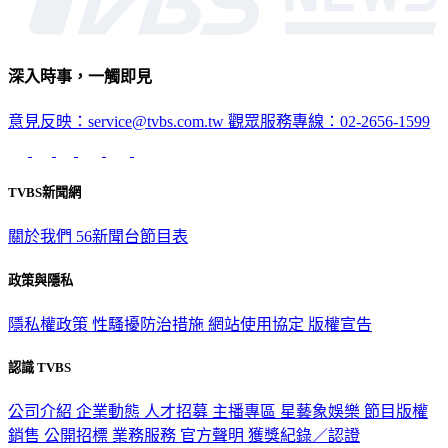
深入時事，一觸即見
意見反映：service@tvbs.com.tw
觀眾服務專線：02-2656-1599
TVBS新聞網
關於我們
56新聞台節目表
政策與隱私
隱私權政策
性騷擾防治措施
網站使用協定
版權宣告
認識 TVBS
公司介紹
企業動態
人才招募
主播專區
星藝象娛樂
節目版權
銷售
公開招標
業務服務
官方聲明
獲獎紀錄／認證