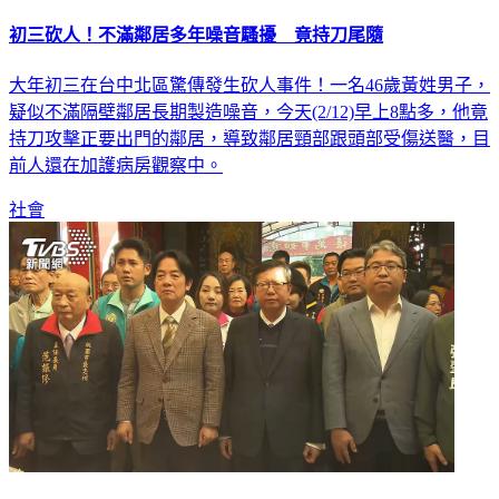
初三砍人！不滿鄰居多年噪音騷擾 竟持刀尾隨
大年初三在台中北區驚傳發生砍人事件！一名46歲黃姓男子，
疑似不滿隔壁鄰居長期製造噪音，今天(2/12)早上8點多，他竟
持刀攻擊正要出門的鄰居，導致鄰居頸部跟頭部受傷送醫，目
前人還在加護病房觀察中。
社會
賴清德鐵灰西裝外套 搭黑襯衫發福袋