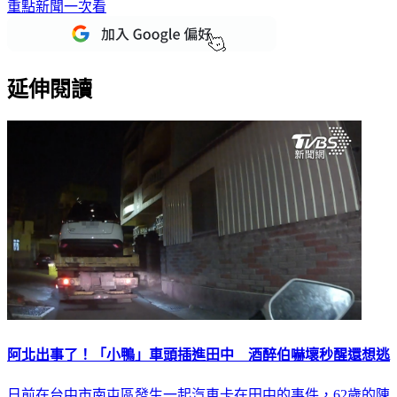
延伸閱讀
阿北出事了！「小鴨」車頭插進田中 酒醉伯嚇壞秒醒還想逃
日前在台中市南屯區發生一起汽車卡在田中的事件，62歲的陳
姓男子開著一輛白色汽車， 沒想到整車插入田裡，讓路過的