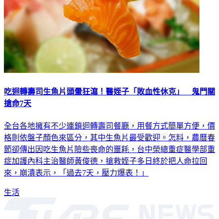
吃迴轉壽司生魚片頭暈狂瀉！醫姪子「敗血性休克」 鬼門關
搶命7天
全台各地擁有不少連鎖迴轉壽司餐廳，用餐方式簡單方便，價
格則依盤子顏色來區分，其中生魚片最受歡迎。怎料，農曆春
節卻傳出因吃生魚片險些喪命的噩耗，台中榮總重症醫學部重
症加護內科主治醫師黃俊德，搶救姪子多日終於把人命拉回
來，崩潰表示，「過去7天，壓力爆表！」
生活