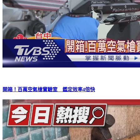
開箱！百萬空氣槍實驗室 鑑定效率4倍快