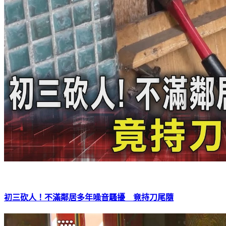
初三砍人！不滿鄰居多年噪音騷擾 竟持刀尾隨