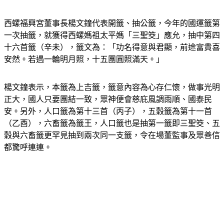
西螺福興宮董事長楊文鐘代表開籤、抽公籤，今年的國運籤第
一次抽籤，就獲得西螺媽祖太平媽「三聖筊」應允，抽中第四
十六首籤（辛未），籤文為：「功名得意與君顯，前途富貴喜
安然。若遇一輪明月照，十五團圓照滿天。」
楊文鐘表示，本籤為上吉籤，籤意內容為心存仁懷，做事光明
正大，國人只要團結一致，眾神便會慈庇風調雨順、國泰民
安。另外，人口籤為第十三首（丙子），五穀籤為第十一首
（乙酉），六畜籤為籤王，人口籤也是抽第一籤即三聖筊、五
穀與六畜籤更罕見抽到兩次同一支籤，令在場董監事及眾善信
都驚呼連連。