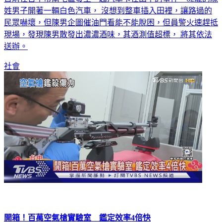
民眾嚇壞，但陳男企圖催油門看能不能脫困，但員警火速趕抵
現場，發現陳男散發出濃濃酒味，其酒測值超標， 將其依法
送辦。
社會
開箱！百萬空氣槍實驗室 鑑定效率4倍快