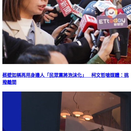
蔡壁如稱再用身邊人「民眾黨將泡沫化」 柯文哲嗆媒體：挑
撥離間