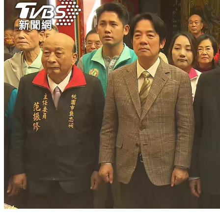
賴清德鐵灰西裝外套 搭黑襯衫發福袋