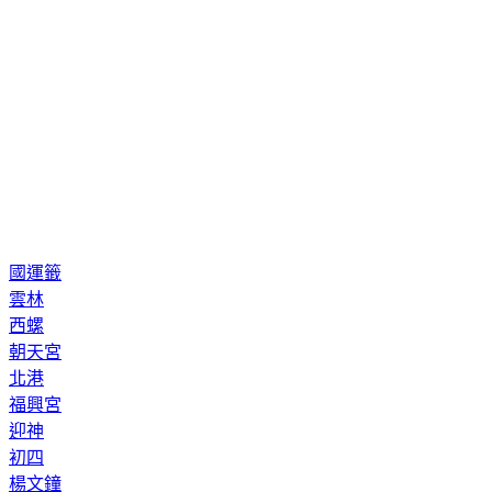
國運籤
雲林
西螺
朝天宮
北港
福興宮
迎神
初四
楊文鐘
蔡咏鍀