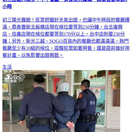
初三陽光露臉！民眾把握好天氣出遊，也讓中午時段的餐廳爆
滿，鼎泰豐新北板橋店現在候位要等到210分鐘，台北復興
店、信義店現在候位都要等到170分以上，台中店則要230分
鐘；另外，新光三越、SOGO百貨內的餐廳也都滿滿滿，熱門
餐廳至少有10組的候位，提醒民眾如要用餐，還是提前做好用
餐計畫，以免影響出遊興致。
生活