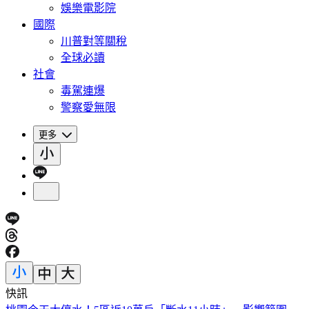
娛樂電影院
國際
川普對等關稅
全球必讀
社會
毒駕連爆
警察愛無限
更多
快訊