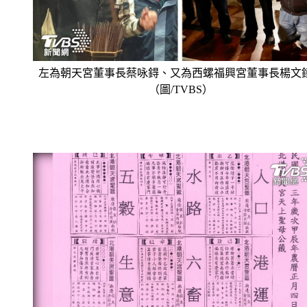
左為朝天宮董事長蔡咏鍀、又為西螺福興宮董事長楊文
（圖/TVBS）