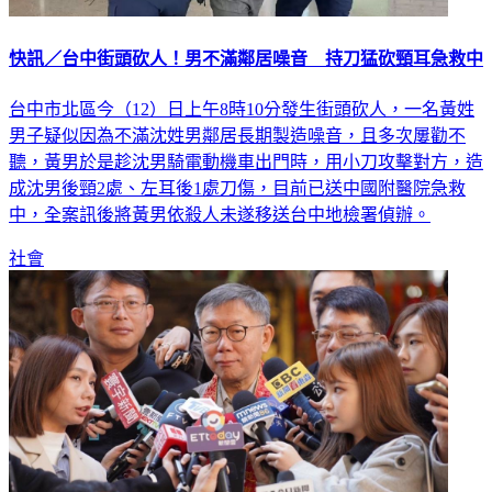
快訊／台中街頭砍人！男不滿鄰居噪音 持刀猛砍頸耳急救中
台中市北區今（12）日上午8時10分發生街頭砍人，一名黃姓
男子疑似因為不滿沈姓男鄰居長期製造噪音，且多次屢勸不
聽，黃男於是趁沈男騎電動機車出門時，用小刀攻擊對方，造
成沈男後頸2處、左耳後1處刀傷，目前已送中國附醫院急救
中，全案訊後將黃男依殺人未遂移送台中地檢署偵辦。
社會