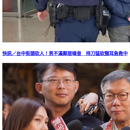
快訊／台中街頭砍人！男不滿鄰居噪音 持刀猛砍頸耳急救中