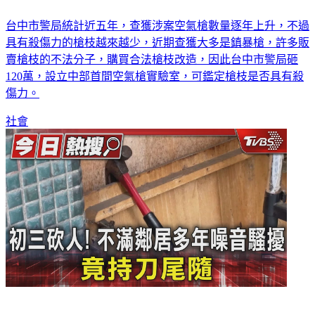
台中市警局統計近五年，查獲涉案空氣槍數量逐年上升，不過
具有殺傷力的槍枝越來越少，近期查獲大多是鎮暴槍，許多販
賣槍枝的不法分子，購買合法槍枝改造，因此台中市警局砸
120萬，設立中部首間空氣槍實驗室，可鑑定槍枝是否具有殺
傷力。
社會