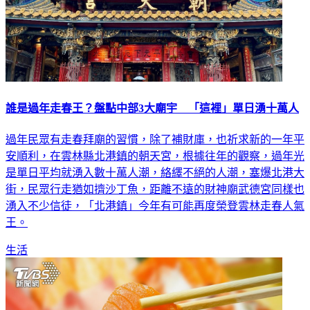
誰是過年走春王？盤點中部3大廟宇 「這裡」單日湧十萬人
過年民眾有走春拜廟的習慣，除了補財庫，也祈求新的一年平
安順利，在雲林縣北港鎮的朝天宮，根據往年的觀察，過年光
是單日平均就湧入數十萬人潮，絡繹不絕的人潮，塞爆北港大
街，民眾行走猶如擠沙丁魚，距離不遠的財神廟武德宮同樣也
湧入不少信徒，「北港鎮」今年有可能再度榮登雲林走春人氣
王。
生活