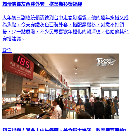
大年初三副總統賴清德到台中走春發福袋，他的過年穿搭又成
為焦點，今天穿鐵灰色西裝外套，搭配黑襯衫，刻意不打領
帶，少一點嚴肅，不少民眾喜歡年輕化的賴清德，也給他其他
穿搭建議。
政治
初三出遊人潮多！中午餐廳、美食街大爆滿 鼎泰豐要等逾3
小時