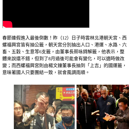
春節連假進入最後倒數！昨（12）日子時雲林北港朝天宮、西
螺福興宮皆有抽公籤，朝天宮分別抽出人口、港運、水路、六
畜、五穀、生意等6支籤，由董事長蔡咏鍀解籤，他表示，整
體來說還不錯，但到了8月過後可能會有變化，可以適時做改
變；而西螺福興宮則由楊文鐘董事長抽到「上吉」的國運籤，
意味著國人只要團結一致，就會風調雨順。