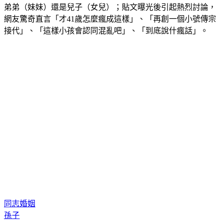
網友驚奇直言「才41歲怎麼瘋成這樣」、「再創一個小號傳宗
接代」、「這樣小孩會認同混亂吧」、「到底說什瘋話」。
同志婚姻
孫子
婆婆