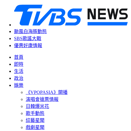
颱風白海豚動態
SBS歌謠大戰
優惠好康情報
首頁
即時
生活
政治
娛樂
《VPOPASIA》開播
演唱會搶票情報
日韓爆米花
歌手動態
綜藝星聞
戲劇星聞