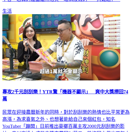
生活
專攻2千元刮刮樂！YTR驚「機器不顯示」 爽中大獎撈回74
萬
民眾在迎接農曆新年的同時，對於刮刮樂的熱情也比平常更為
高漲，為求喜氣之外、也想著能給自己來個紅包，知名
YouTuber「蹦闆」日前推出豪擲百萬主攻2000元刮刮樂的影
片，竟以高達七成的中獎率帶回74萬元，雖沒回本但也不無小