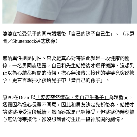
婆婆在接受兒子的同志婚姻後「自己的孫子自己生」。（示意
圖／Shutterstock達志影像）
無論異性還是同性、只要能真心對待彼此就是一段健康的關
係，一名男同志透露，自己和先生結婚後才選擇攤牌，沒想到
正以為心結都解開的時候，擔心無法傳宗接代的婆婆竟突然懷
孕，更直言想把小孩給兒子帶「當自己的孫子」。
原PO在Dcard以
「婆婆突然懷孕，要自己生孫子」
為題發文，
透露因為擔心長輩不同意，因此和男友決定先斬後奏、結婚才
讓婆婆接受這段感情，然而雖說是已經接受，但婆婆仍時刻擔
心無法傳宗接代，卻沒想到會衍生出一段神展開的劇情。