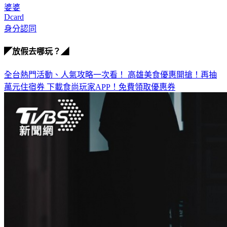
Dcard
身分認同
◤放假去哪玩？◢
全台熱門活動、人氣攻略一次看！
高雄美食優惠開搶！再抽
萬元住宿券
下載食尚玩家APP！免費領取優惠券