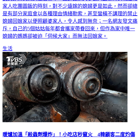
是有部分家庭會以各種理由情緒勒索，甚至蠻橫不講理的禁止
媳婦回娘家以便照顧婆家人，令人感到無奈；一名網友發文痛
斥，自己的5個姑姑每年都會攜家帶眷回來，但作為家中唯一
媳婦的媽媽卻被迫「伺候大家」而無法回娘家。
生活
暖爐加溫「殺蟲劑爆炸」！小吃店秒竄火 4韓顧客二度灼傷