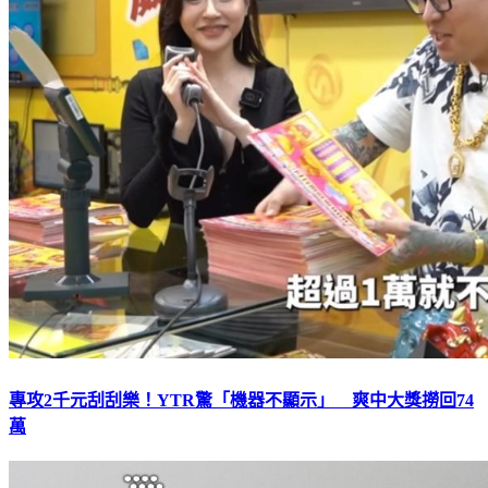
專攻2千元刮刮樂！YTR驚「機器不顯示」 爽中大獎撈回74
萬