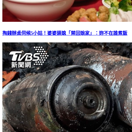
掏錢辦桌伺候5小姑！婆婆逼媳「禁回娘家」：妳不在誰煮飯