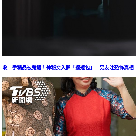
收二手精品被鬼纏！神秘女入夢「逼還包」 男友吐恐怖真相