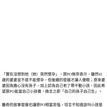
「實在沒想到他（她）突然懷孕」，原PO無奈表示，雖然41
歲的婆婆並不是不能懷孕，但後續的發展才讓人傻眼；原來婆
婆因為擔心沒有孫子，加上認為自己老了帶不動小孩，因此希
望原PO能當自己小孩養，換言之即「自己的孫子自己生」。
離奇的故事發展也讓原PO相當苦惱，坦言不知道該叫小孩是
弟弟（妹妹）還是兒子（女兒）；貼文曝光後引起熱烈討論，