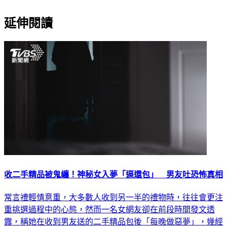
延伸閱讀
收二手精品被鬼纏！神秘女入夢「逼還包」 男友吐恐怖真相
常言禮輕情意重，大多數人收到另一半的禮物時，往往會更注
重挑選過程中的心態，然而一名女網友卻在前段時間發文透
露，稱她在收到男友送的二手精品包後「每晚做惡夢」，幾經
追問才得知令人發毛的真相，讓她秒決定將包包物歸原主。