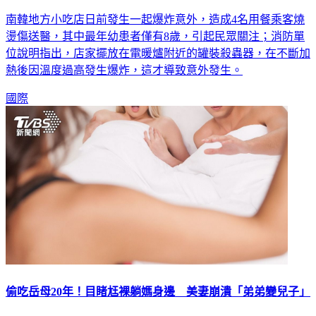
南韓地方小吃店日前發生一起爆炸意外，造成4名用餐乘客燒
燙傷送醫，其中最年幼患者僅有8歲，引起民眾關注；消防單
位說明指出，店家擺放在電暖爐附近的罐裝殺蟲器，在不斷加
熱後因溫度過高發生爆炸，這才導致意外發生。
國際
偷吃岳母20年！目睹尪裸躺媽身邊 美妻崩潰「弟弟變兒子」
如果說發現丈夫出軌不打緊，那或許更傷人的是發現「小三」