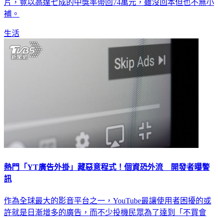
補。
生活
熱門「YT廣告外掛」藏惡意程式！個資恐外流 開發者曝警
訊
作為全球最大的影音平台之一，YouTube最讓使用者困擾的或
許就是日漸增多的廣告，而不少投機民眾為了達到「不買會
員」也能順暢看影片的目的，開始積極的尋找可用、好用的廣