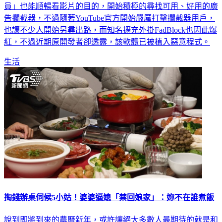
告攔截器，不過隨著YouTube官方開始嚴厲打擊攔截器用戶，
也讓不少人開始另尋出路，而知名擴充外掛FadBlock也因此爆
紅，不過近期原開發者卻透露，該軟體已被植入惡意程式。
生活
掏錢辦桌伺候5小姑！婆婆逼媳「禁回娘家」：妳不在誰煮飯
說到即將到來的農曆新年，或許讓絕大多數人最期待的就是和
家人吃團圓飯的時刻，對不少遠嫁的媳婦更是如此，然而卻總