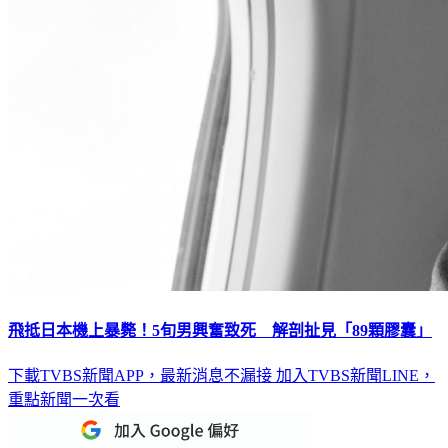
飛抵日本機上暴斃！5旬男興奮致死 解剖扯見「89顆膠囊」
下載TVBS新聞APP，最新消息不漏接
加入TVBS新聞LINE，
重點新聞一次看