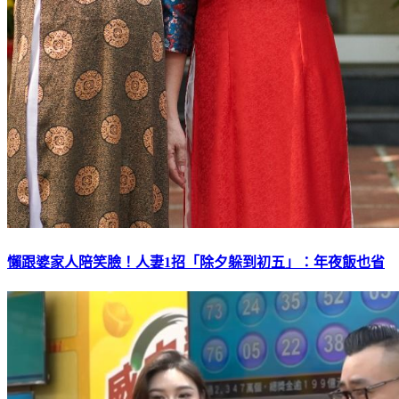
懶跟婆家人陪笑臉！人妻1招「除夕躲到初五」：年夜飯也省