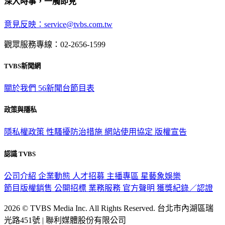
意見反映：service@tvbs.com.tw
觀眾服務專線：02-2656-1599
TVBS新聞網
關於我們
56新聞台節目表
政策與隱私
隱私權政策
性騷擾防治措施
網站使用協定
版權宣告
認識 TVBS
公司介紹
企業動態
人才招募
主播專區
星藝象娛樂
節目版權銷售
公開招標
業務服務
官方聲明
獲獎紀錄／認證
2026 © TVBS Media Inc. All Rights Reserved. 台北市內湖區瑞
光路451號 | 聯利媒體股份有限公司