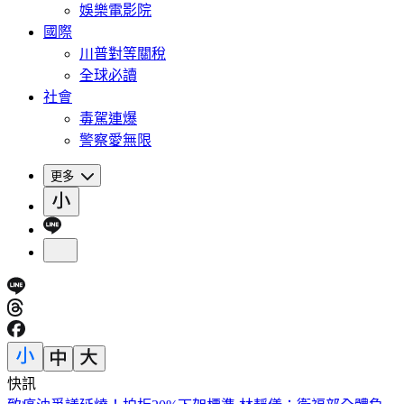
娛樂電影院
國際
川普對等關稅
全球必讀
社會
毒駕連爆
警察愛無限
更多
快訊