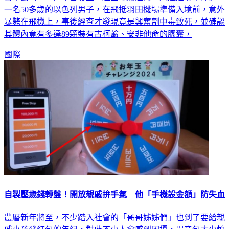
暴斃在飛機上，事後經查才發現竟是興奮劑中毒致死，並確認
其體內竟有多達89顆裝有古柯鹼、安非他命的膠囊，
國際
自製壓歲錢轉盤！開放親戚拚手氣 他「手機設金額」防失血
農曆新年將至，不少踏入社會的「哥哥姊姊們」也到了要給親
戚小孩發紅包的年紀，對此不少人會感到困擾，畢竟包太少怕