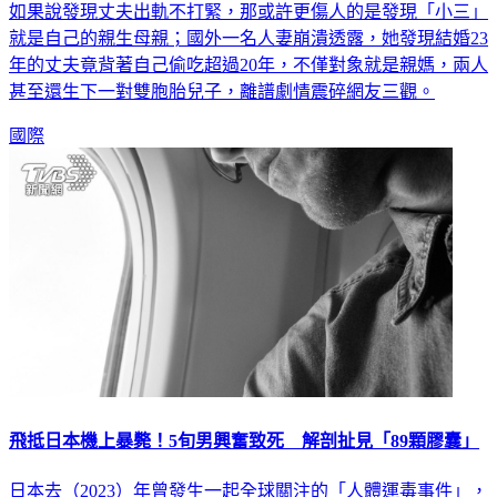
就是自己的親生母親；國外一名人妻崩潰透露，她發現結婚23
年的丈夫竟背著自己偷吃超過20年，不僅對象就是親媽，兩人
甚至還生下一對雙胞胎兒子，離譜劇情震碎網友三觀。
國際
飛抵日本機上暴斃！5旬男興奮致死 解剖扯見「89顆膠囊」
日本去（2023）年曾發生一起全球關注的「人體運毒事件」，
一名50多歲的以色列男子，在飛抵羽田機場準備入境前，意外