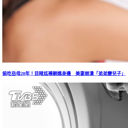
偷吃岳母20年！目睹尪裸躺媽身邊 美妻崩潰「弟弟變兒子」