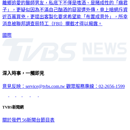
子」，更疑似因為不滿自己酗酒的惡習遭外傳，竟上暗網斥資
近百萬買兇，更提出客製化要求希望能「布置成意外」，所幸
消息被聯邦調查局特工（FBI）攔截才得以揭露。
國際
深入時事，一觸即見
意見反映：service@tvbs.com.tw
觀眾服務專線：02-2656-1599
TVBS新聞網
關於我們
56新聞台節目表
政策與隱私