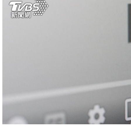
熱門「YT廣告外掛」藏惡意程式！個資恐外流 開發者曝警