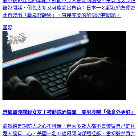
被說閒話、但包太多又可能超出負荷；日本一名超狂網友便為
此自製出「壓歲錢轉盤」，直接完美的解決所有問題。
國際
暗網買兇謀殺女友！被勸戒酒惱羞 美男冷喊「像意外更好」
雖然總是說防人之心不可無，但大多數人都不會懷疑自己的枕
邊人懷有二心，美國一名37歲母親向媒體控訴，當初毅然背井
離鄉追愛的醫師男友，私底下不僅是嗜酒、是賭成性的「癮君