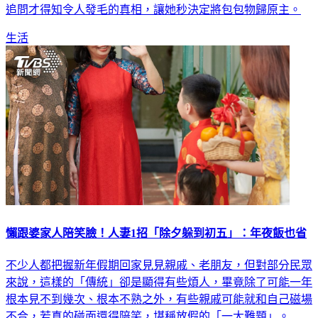
生活
懶跟婆家人陪笑臉！人妻1招「除夕躲到初五」：年夜飯也省
不少人都把握新年假期回家見見親戚、老朋友，但對部分民眾
來說，這樣的「傳統」卻是顯得有些煩人，畢竟除了可能一年
根本見不到幾次、根本不熟之外，有些親戚可能就和自己磁場
不合，若真的碰面還得陪笑，堪稱放假的「一大難題」。