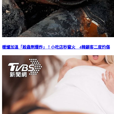
暖爐加溫「殺蟲劑爆炸」！小吃店秒竄火 4韓顧客二度灼傷