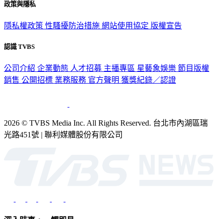
隱私權政策
性騷擾防治措施
網站使用協定
版權宣告
認識 TVBS
公司介紹
企業動態
人才招募
主播專區
星藝象娛樂
節目版權
銷售
公開招標
業務服務
官方聲明
獲獎紀錄／認證
2026 © TVBS Media Inc. All Rights Reserved. 台北市內湖區瑞
光路451號 | 聯利媒體股份有限公司
深入時事，一觸即見