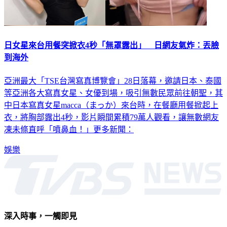
日女星來台用餐突掀衣4秒「無罩露出」 日網友氣炸：丟臉
到海外
亞洲最大「TSE台灣寫真博覽會」28日落幕，邀請日本、泰國
等亞洲各大寫真女星、女優到場，吸引無數民眾前往朝聖，其
中日本寫真女星macca（まっか）來台時，在餐廳用餐掀起上
衣，將胸部露出4秒，影片瞬間累積79萬人觀看，讓無數網友
凍未條直呼「噴鼻血！」更多新聞：
娛樂
深入時事，一觸即見