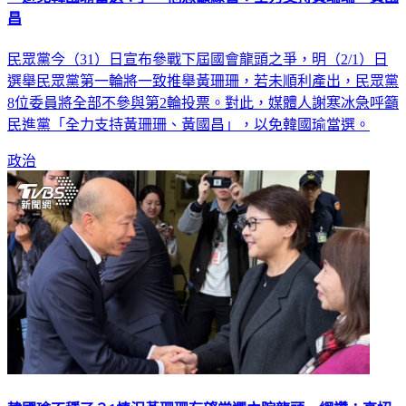
昌
民眾黨今（31）日宣布參戰下屆國會龍頭之爭，明（2/1）日
選舉民眾黨第一輪將一致推舉黃珊珊，若未順利產出，民眾黨
8位委員將全部不參與第2輪投票。對此，媒體人謝寒冰急呼籲
民進黨「全力支持黃珊珊、黃國昌」，以免韓國瑜當選。
政治