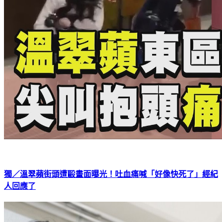
獨／溫翠蘋街頭遭毆畫面曝光！吐血痛喊「好像快死了」經紀
人回應了