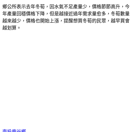
鄉公所表示去年冬筍，因水氣不足產量少，價格節節高升，今
年產量回穩價格下降，但是越接近過年需求量愈多，冬筍數量
越來越少，價格也開始上漲，提醒想買冬筍的民眾，越早買會
越划算。
南投鹿谷鄉