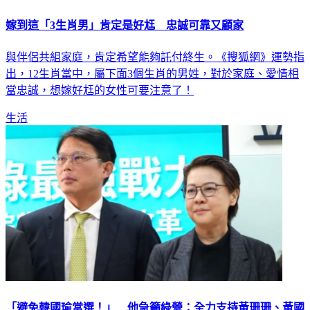
嫁到這「3生肖男」肯定是好尪 忠誠可靠又顧家
與伴侶共組家庭，肯定希望能夠託付終生。《搜狐網》運勢指
出，12生肖當中，屬下面3個生肖的男姓，對於家庭、愛情相
當忠誠，想嫁好尪的女性可要注意了！
生活
「避免韓國瑜當選！」 他急籲綠營：全力支持黃珊珊、黃國