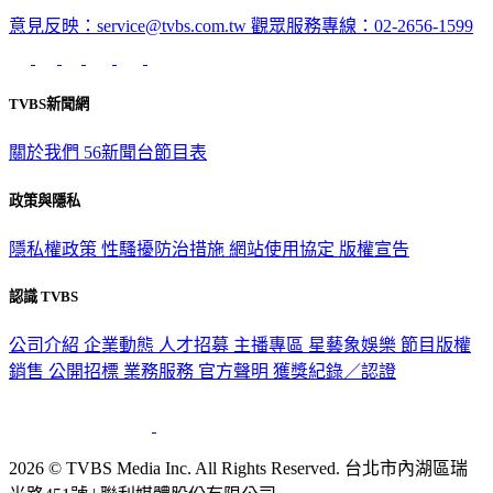
意見反映：service@tvbs.com.tw
觀眾服務專線：02-2656-1599
TVBS新聞網
關於我們
56新聞台節目表
政策與隱私
隱私權政策
性騷擾防治措施
網站使用協定
版權宣告
認識 TVBS
公司介紹
企業動態
人才招募
主播專區
星藝象娛樂
節目版權
銷售
公開招標
業務服務
官方聲明
獲獎紀錄／認證
2026 © TVBS Media Inc. All Rights Reserved. 台北市內湖區瑞