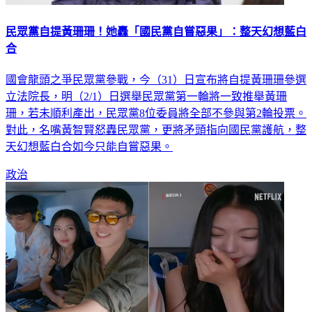
民眾黨自提黃珊珊！她轟「國民黨自嘗惡果」：整天幻想藍白
合
國會龍頭之爭民眾黨參戰，今（31）日宣布將自提黃珊珊參選
立法院長，明（2/1）日選舉民眾黨第一輪將一致推舉黃珊
珊，若未順利產出，民眾黨8位委員將全部不參與第2輪投票。
對此，名嘴黃智賢怒轟民眾黨，更將矛頭指向國民黨護航，整
天幻想藍白合如今只能自嘗惡果。
政治