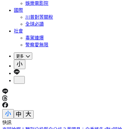
娛樂電影院
國際
川普對等關稅
全球必讀
社會
毒駕連爆
警察愛無限
更多
快訊