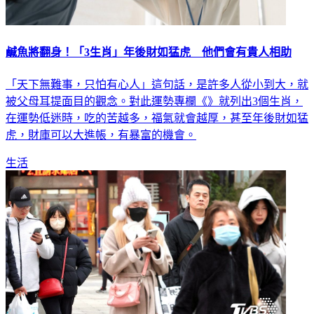
鹹魚將翻身！「3生肖」年後財如猛虎 他們會有貴人相助
「天下無難事，只怕有心人」這句話，是許多人從小到大，就
被父母耳提面目的觀念。對此運勢專欄《》就列出3個生肖，
在運勢低迷時，吃的苦越多，福氣就會越厚，甚至年後財如猛
虎，財庫可以大進帳，有暴富的機會。
生活