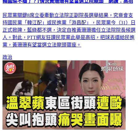
韓國瑜不穩了？1情況黃珊珊有望當選立院龍頭 網讚：高招
民眾黨關鍵8席立委牽動立法院正副院長選舉結果，究竟會支
持國民黨「韓江配」或民進黨「游昌配」，民眾黨今（31）日
正式掀牌，藍綠都不選，決定自推黃珊珊擔任立法院院長候選
人。對此，PTT網友狂讚民眾黨此舉是高招，把球丟還給民進
黨，黃珊珊有望當選立法龍頭寶座。
政治