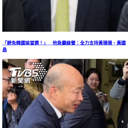
「避免韓國瑜當選！」 他急籲綠營：全力支持黃珊珊、黃國
昌