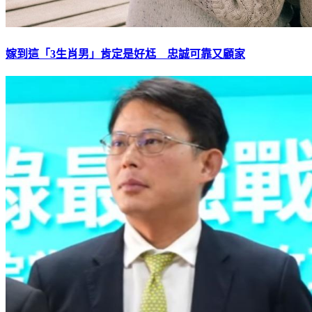
嫁到這「3生肖男」肯定是好尪 忠誠可靠又顧家