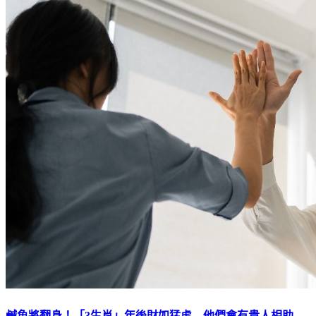
鹹魚將翻身！「3生肖」年後財如猛虎 他們會有貴人相助