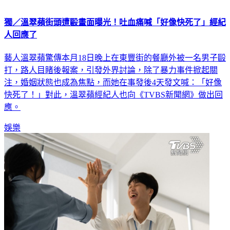
獨／溫翠蘋街頭遭毆畫面曝光！吐血痛喊「好像快死了」經紀
人回應了
藝人溫翠蘋驚傳本月18日晚上在東豐街的餐廳外被一名男子毆
打，路人目睹後報案，引發外界討論，除了暴力事件掀起關
注，婚姻狀態也成為焦點，而她在事發後4天發文喊：「好像
快死了！」對此，溫翠蘋經紀人也向《TVBS新聞網》做出回
應。
娛樂