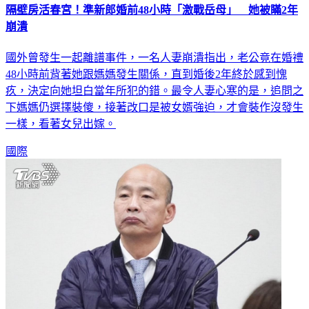
隔壁房活春宮！準新郎婚前48小時「激戰岳母」 她被瞞2年
崩潰
國外曾發生一起離譜事件，一名人妻崩潰指出，老公竟在婚禮
48小時前背著她跟媽媽發生關係，直到婚後2年終於感到愧
疚，決定向她坦白當年所犯的錯。最令人妻心寒的是，追問之
下媽媽仍選擇裝傻，接著改口是被女婿強迫，才會裝作沒發生
一樣，看著女兒出嫁。
國際