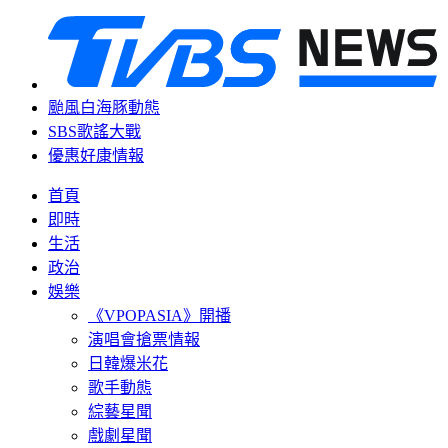
颱風白海豚動態
SBS歌謠大戰
優惠好康情報
首頁
即時
生活
政治
娛樂
《VPOPASIA》開播
演唱會搶票情報
日韓爆米花
歌手動態
綜藝星聞
戲劇星聞