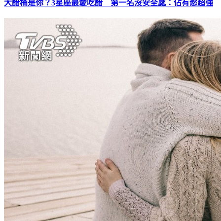
大醋桶是你？3星座最愛吃醋 第一名沒安全感：佔有慾超強