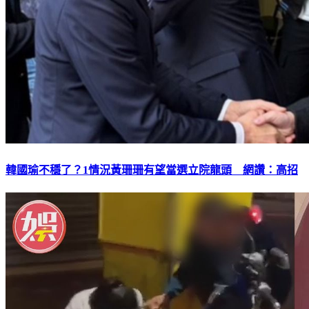
韓國瑜不穩了？1情況黃珊珊有望當選立院龍頭 網讚：高招