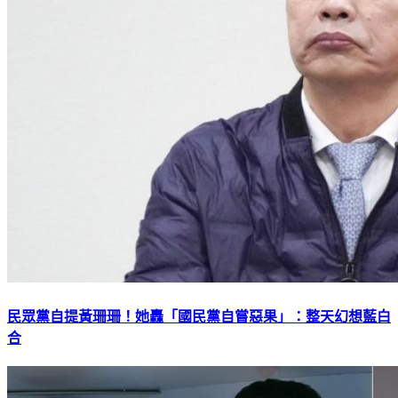
民眾黨自提黃珊珊！她轟「國民黨自嘗惡果」：整天幻想藍白
合