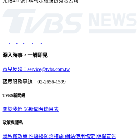
光路451號 | 聯利媒體股份有限公司
深入時事，一觸即見
意見反映：service@tvbs.com.tw
觀眾服務專線：02-2656-1599
TVBS新聞網
關於我們
56新聞台節目表
政策與隱私
隱私權政策
性騷擾防治措施
網站使用協定
版權宣告