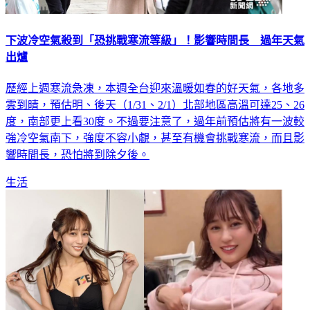
下波冷空氣殺到「恐挑戰寒流等級」！影響時間長 過年天氣
出爐
歷經上週寒流急凍，本週全台迎來溫暖如春的好天氣，各地多
雲到晴，預估明、後天（1/31、2/1）北部地區高溫可達25、26
度，南部更上看30度。不過要注意了，過年前預估將有一波較
強冷空氣南下，強度不容小覷，甚至有機會挑戰寒流，而且影
響時間長，恐怕將到除夕後。
生活