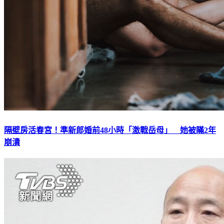
隔壁房活春宮！準新郎婚前48小時「激戰岳母」 她被瞞2年
崩潰