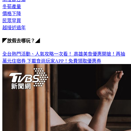
冬筍產量
價格下降
民眾早買
越接近過年
◤放假去哪玩？◢
全台熱門活動、人氣攻略一次看！
高雄美食優惠開搶！再抽
萬元住宿券
下載食尚玩家APP！免費領取優惠券