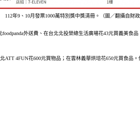
112年9、10月發票1000萬特別獎中獎清冊。（圖／翻攝自財
odpanda外送費、在台北北投榮總生活廣場花43元買義美食品，最
台北ATT 4FUN花600元買物品；在雲林義華烘培花650元買