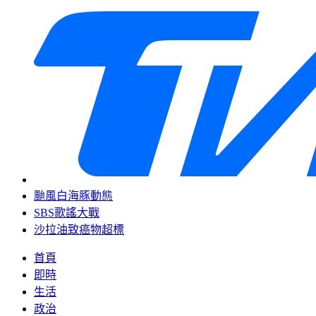
颱風白海豚動態
SBS歌謠大戰
沙拉油致癌物超標
首頁
即時
生活
政治