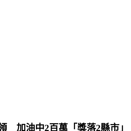
領 加油中2百萬「獎落2縣市」