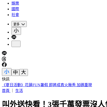
娛樂
國際
社會
更多
快訊
《夏日活動》花蓮FUN暑假 即將成真火舞秀 加碼重現
首頁
｜
生活
叫外送快看！3張千萬發票沒人