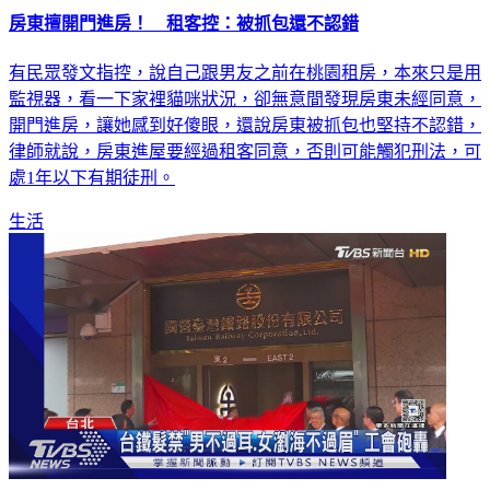
房東擅開門進房！ 租客控：被抓包還不認錯
有民眾發文指控，說自己跟男友之前在桃園租房，本來只是用
監視器，看一下家裡貓咪狀況，卻無意間發現房東未經同意，
開門進房，讓她感到好傻眼，還說房東被抓包也堅持不認錯，
律師就說，房東進屋要經過租客同意，否則可能觸犯刑法，可
處1年以下有期徒刑。
生活