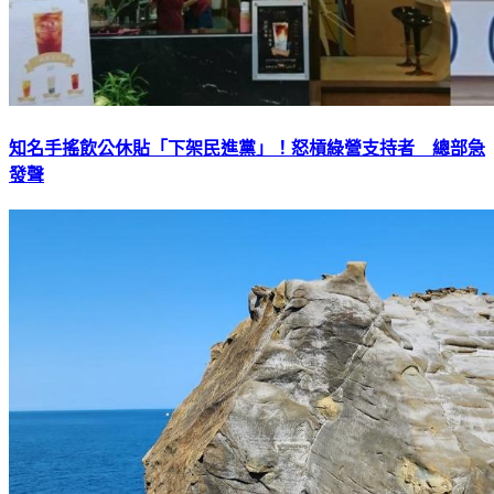
知名手搖飲公休貼「下架民進黨」！怒槓綠營支持者 總部急
發聲