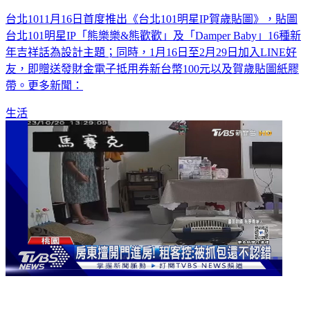
台北1011月16日首度推出《台北101明星IP賀歲貼圖》，貼圖
台北101明星IP「熊樂樂&熊歡歡」及「Damper Baby」16種新
年吉祥話為設計主題；同時，1月16日至2月29日加入LINE好
友，即贈送發財金電子抵用券新台幣100元以及賀歲貼圖紙膠
帶。更多新聞：
生活