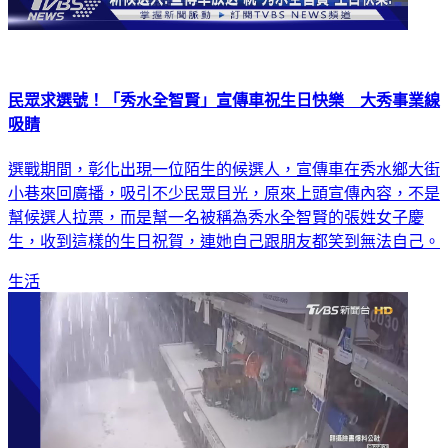
民眾求選號！「秀水全智賢」宣傳車祝生日快樂 大秀事業線
吸睛
選戰期間，彰化出現一位陌生的候選人，宣傳車在秀水鄉大街
小巷來回廣播，吸引不少民眾目光，原來上頭宣傳內容，不是
幫候選人拉票，而是幫一名被稱為秀水全智賢的張姓女子慶
生，收到這樣的生日祝賀，連她自己跟朋友都笑到無法自己。
生活