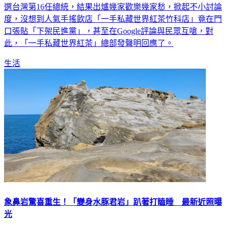
選台灣第16任總統，結果出爐幾家歡樂幾家愁，掀起不小討論
度，沒想到人氣手搖飲店「一手私藏世界紅茶竹科店」竟在門
口張貼「下架民進黨」，甚至在Google評論與民眾互嗆，對
此，「一手私藏世界紅茶」總部發聲明回應了。
生活
象鼻岩驚喜重生！「變身水豚君岩」趴著打瞌睡 最新近照曝
光