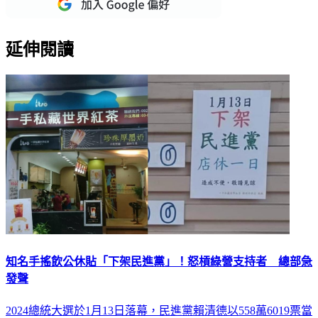
延伸閱讀
知名手搖飲公休貼「下架民進黨」！怒槓綠營支持者 總部急
發聲
2024總統大選於1月13日落幕，民進黨賴清德以558萬6019票當