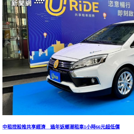
中租控股推共享經濟 過年返鄉潮租車1小時66元超低價