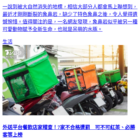
一說到被大自然消失的地標，相信大部分人都會馬上聯想到，
最近才剛剛斷裂的象鼻岩，缺少了特色象鼻之後，令人覺得遺
憾惋惜。值得關注的是，一名網友發現，象鼻岩似乎被另一種
可愛動物賦予全新生命，也就是呆萌的水豚。
生活
外送平台餐飲店家稽查！7家不合格遭罰 可不可紅茶、必勝
客等上榜