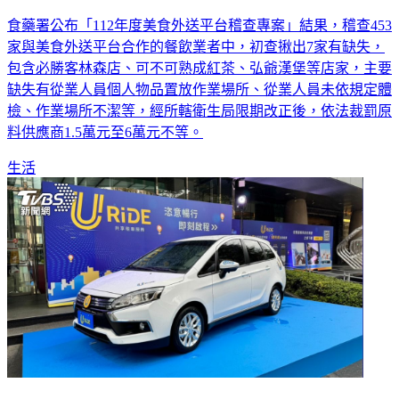
食藥署公布「112年度美食外送平台稽查專案」結果，稽查453
家與美食外送平台合作的餐飲業者中，初查揪出7家有缺失，
包含必勝客林森店、可不可熟成紅茶、弘爺漢堡等店家，主要
缺失有從業人員個人物品置放作業場所、從業人員未依規定體
檢、作業場所不潔等，經所轄衛生局限期改正後，依法裁罰原
料供應商1.5萬元至6萬元不等。
生活