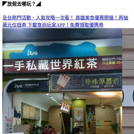
◤放假去哪玩？◢
全台熱門活動、人氣攻略一次看！
高雄美食優惠開搶！再抽
萬元住宿券
下載食尚玩家APP！免費領取優惠券