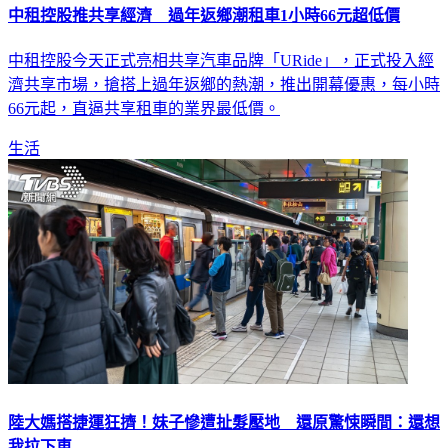
中租控股推共享經濟 過年返鄉潮租車1小時66元超低價
中租控股今天正式亮相共享汽車品牌「URide」，正式投入經
濟共享市場，搶搭上過年返鄉的熱潮，推出開幕優惠，每小時
66元起，直逼共享租車的業界最低價。
生活
陸大媽搭捷運狂擠！妹子慘遭扯髮壓地 還原驚悚瞬間：還想
我拉下車