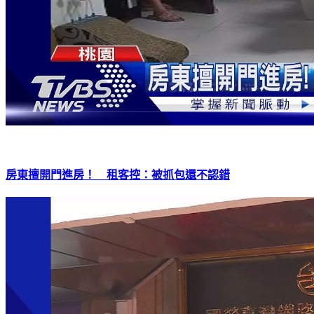
房東擅開門進房！ 租客控：被抓包還不認錯