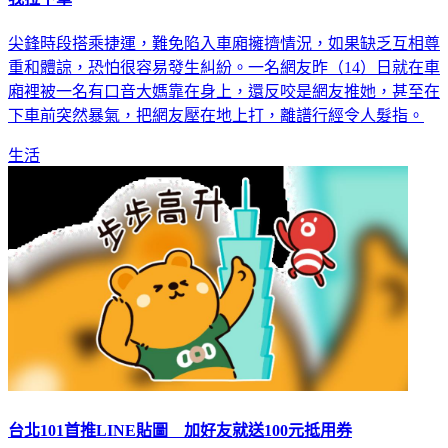
尖鋒時段搭乘捷運，難免陷入車廂擁擠情況，如果缺乏互相尊
重和體諒，恐怕很容易發生糾紛。一名網友昨（14）日就在車
廂裡被一名有口音大媽靠在身上，還反咬是網友推她，甚至在
下車前突然暴氣，把網友壓在地上打，離譜行經令人髮指。
生活
台北101首推LINE貼圖 加好友就送100元抵用券