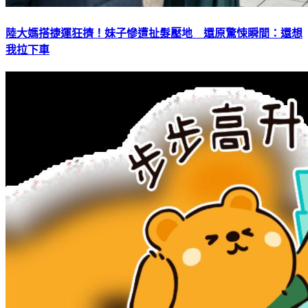
陸大媽搭捷運狂擠！妹子慘遭扯髮壓地 還原驚悚瞬間：還想
我拉下車