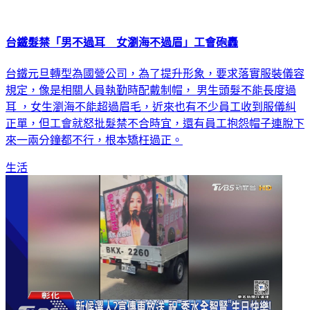
台鐵髮禁「男不過耳 女瀏海不過眉」工會砲轟
台鐵元旦轉型為國營公司，為了提升形象，要求落實服裝儀容
規定，像是相關人員執勤時配戴制帽， 男生頭髮不能長度過
耳 ，女生瀏海不能超過眉毛，近來也有不少員工收到服儀糾
正單，但工會就怒批髮禁不合時宜，還有員工抱怨帽子連脫下
來一兩分鐘都不行，根本矯枉過正。
生活