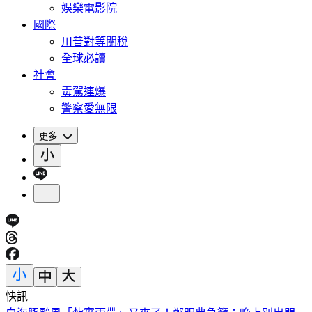
娛樂電影院
國際
川普對等關稅
全球必讀
社會
毒駕連爆
警察愛無限
更多
快訊