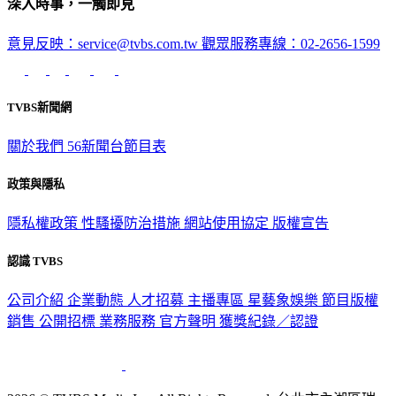
深入時事，一觸即見
意見反映：service@tvbs.com.tw
觀眾服務專線：02-2656-1599
TVBS新聞網
關於我們
56新聞台節目表
政策與隱私
隱私權政策
性騷擾防治措施
網站使用協定
版權宣告
認識 TVBS
公司介紹
企業動態
人才招募
主播專區
星藝象娛樂
節目版權
銷售
公開招標
業務服務
官方聲明
獲獎紀錄／認證