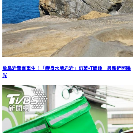
象鼻岩驚喜重生！「變身水豚君岩」趴著打瞌睡 最新近照曝
光