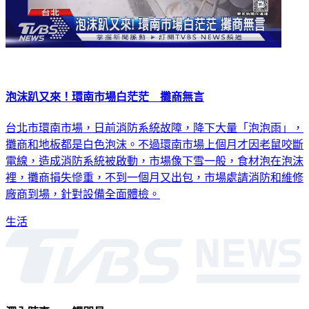
泡沫趴又來！環南市場白茫茫 攤商無言
台北市環南市場，日前消防系統故障，降下大量「泡泡雨」，
攤商和地板都是白色泡沫。不過環南市場上個月才因老鼠咬斷
電線，造成消防系統被啟動，市場像下雪一般，食材泡在泡沫
裡，攤商損失慘重，不到一個月又出包，市場處請消防和維修
廠商到場，針對設備全面體檢。
生活