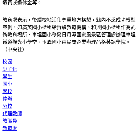
遣費或退休金等。
教育處表示，後續校地活化尊重地方構想，縣內不乏成功轉型
案例，如廣英國小標租給實驗教育機構、和興國小標租作為武
術教育場所、車埕國小移撥日月潭國家風景區管理處辦理車埕
鐵道觀光小學堂、玉峰國小由民間企業辦理品格英語學院。
（中央社）
校園
少子化
學生
國小
學校
停辦
分校
代理教師
教職員
教育處