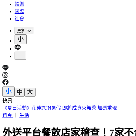
娛樂
國際
社會
更多
快訊
188萬《龍藏經》賣掉了！大戶不甩7折 店員爆「付現買原價
首頁
｜
生活
外送平台餐飲店家稽查！7家