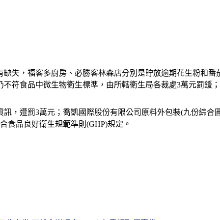
家有缺失，福客多廚房、必勝客林森店分別是貯放逾期花生粉和番
不符食品中微生物衛生標準，由所轄衛生局各裁處3萬元罰鍰；弘
訊，遭罰3萬元；喬凱國際股份有限公司原料外包裝(九份綜合圓
合食品良好衛生規範準則(GHP)規定。