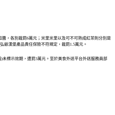
茄醬，各別裁罰6萬元；米里米里以及可不可熟成紅茶則分別是
爺漢堡產品責任保險不符規定，裁罰1.5萬元。
)未標示效期，遭罰3萬元。至於美食外送平台外送服務員部