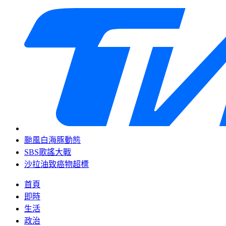
颱風白海豚動態
SBS歌謠大戰
沙拉油致癌物超標
首頁
即時
生活
政治