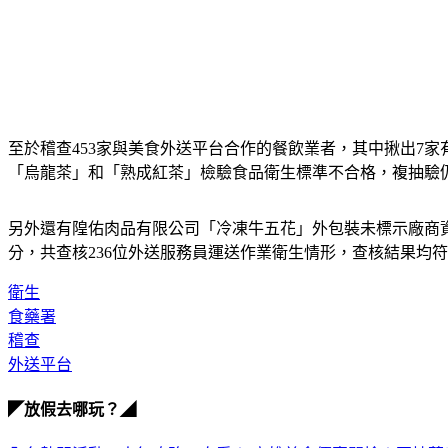
至於稽查453家與美食外送平台合作的餐飲業者，其中揪出7
「烏龍茶」和「熟成紅茶」檢驗食品衛生標準不合格，複抽驗仍
另外還有隍佑肉品有限公司「冷凍牛五花」外包裝未標示廠商資
分，共查核236位外送服務員運送作業衛生情形，查核結果均符
衛生
食藥署
稽查
外送平台
◤放假去哪玩？◢