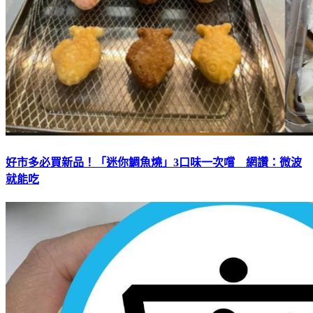
好市多必買新品！「迷你鯛魚燒」3口味一次嚐 網讚：微波
就能吃