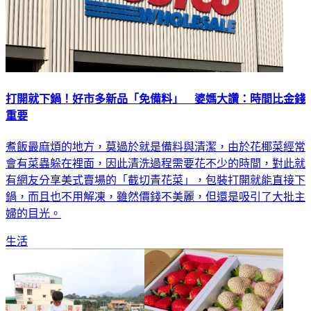
打開就下鍋！好市多新品「免備料」 婆媽大讚：時間比金錢
重要
煮飯最麻煩的地方，莫過於就是備料與清潔，由於花椰菜經常
會有菜蟲躲在裡面，因此清洗過程需要花不少的時間，對此就
有網友分享美式賣場的「截切青花菜」，包裝打開就能直接下
鍋，而且也不用解凍，雖然價錢不美麗，但還是吸引了大批主
婦的目光。
生活