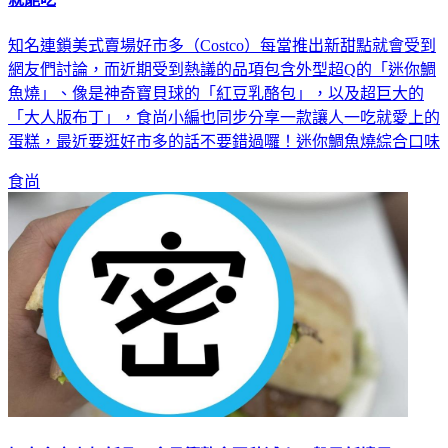
知名連鎖美式賣場好市多（Costco）每當推出新甜點就會受到
網友們討論，而近期受到熱議的品項包含外型超Q的「迷你鯛
魚燒」、像是神奇寶貝球的「紅豆乳酪包」，以及超巨大的
「大人版布丁」，食尚小編也同步分享一款讓人一吃就愛上的
蛋糕，最近要逛好市多的話不要錯過囉！迷你鯛魚燒綜合口味
食尚