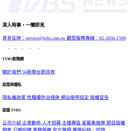
深入時事，一觸即見
意見反映：service@tvbs.com.tw
觀眾服務專線：02-2656-1599
TVBS新聞網
關於我們
56新聞台節目表
政策與隱私
隱私權政策
性騷擾防治措施
網站使用協定
版權宣告
認識 TVBS
公司介紹
企業動態
人才招募
主播專區
星藝象娛樂
節目版權
銷售
公開招標
業務服務
官方聲明
獲獎紀錄／認證