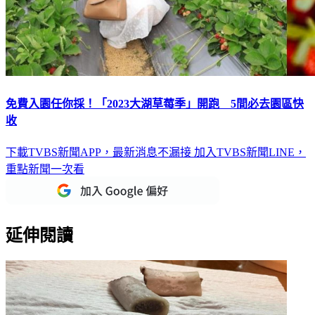
免費入園任你採！「2023大湖草莓季」開跑 5間必去園區快
收
下載TVBS新聞APP，最新消息不漏接
加入TVBS新聞LINE，
重點新聞一次看
延伸閱讀