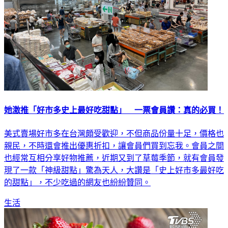
她激推「好市多史上最好吃甜點」 一票會員讚：真的必買！
美式賣場好市多在台灣頗受歡迎，不但商品份量十足，價格也
親民，不時還會推出優惠折扣，讓會員們買到忘我。會員之間
也經常互相分享好物推薦，近期又到了草莓季節，就有會員發
現了一款「神級甜點」驚為天人，大讚是「史上好市多最好吃
的甜點」，不少吃過的網友也紛紛贊同。
生活