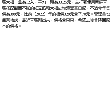
莓大福一盒為12入，平均一顆為33.25元，主打著使用新鮮草
莓搭配甜而不膩的紅豆餡和大福皮增添豐富口感，不過今年售
價為399元，比前（2022）年的標價329元貴了70元。管理員也
無奈地說，最近草莓剛出來，價格貴森森，希望之後會降回原
本的價格。