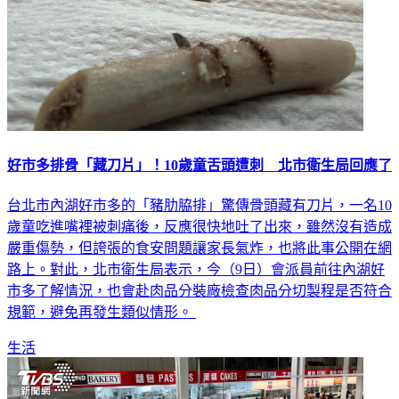
好市多排骨「藏刀片」！10歲童舌頭遭刺 北市衛生局回應了
台北市內湖好市多的「豬肋脇排」驚傳骨頭藏有刀片，一名10
歲童吃進嘴裡被刺痛後，反應很快地吐了出來，雖然沒有造成
嚴重傷勢，但誇張的食安問題讓家長氣炸，也將此事公開在網
路上。對此，北市衛生局表示，今（9日）會派員前往內湖好
市多了解情況，也會赴肉品分裝廠檢查肉品分切製程是否符合
規範，避免再發生類似情形。
生活