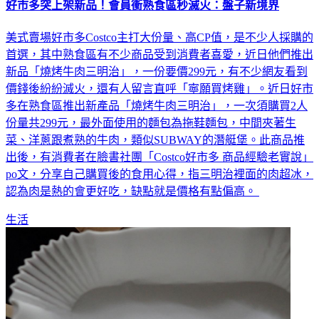
好市多突上架新品！會員衝熟食區秒滅火：盤子新境界
美式賣場好市多Costco主打大份量、高CP值，是不少人採購的
首選，其中熟食區有不少商品受到消費者喜愛，近日他們推出
新品「燒烤牛肉三明治」，一份要價299元，有不少網友看到
價錢後紛紛滅火，還有人留言直呼「寧願買烤雞」。近日好市
多在熟食區推出新產品「燒烤牛肉三明治」，一次須購買2人
份量共299元，最外面使用的麵包為拖鞋麵包，中間夾著生
菜、洋蔥跟煮熟的牛肉，類似SUBWAY的潛艇堡。此商品推
出後，有消費者在臉書社團「Costco好市多 商品經驗老實說」
po文，分享自己購買後的食用心得，指三明治裡面的肉超冰，
認為肉是熱的會更好吃，缺點就是價格有點偏高。
生活