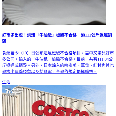
好市多出包！烘焙「牛油紙」檢驗不合格 逾111公斤退運銷
毀
食藥署今（19）日公布邊境檢驗不合格項目，當中又驚見好市
多公司，輸入的「牛油紙」檢驗不合格，目前一共有111.04公
斤退運或銷毀。另外，日本輸入的哈密瓜、草莓、紅甘魚片也
都檢出農藥殘留以及結晶紫，全都依規定退運銷毀。
生活