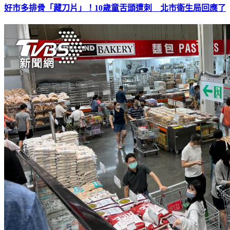
好市多排骨「藏刀片」！10歲童舌頭遭刺 北市衛生局回應了