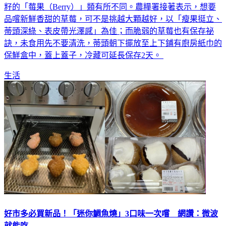
籽的「莓果（Berry）」類有所不同。農糧署接著表示，想要
品嚐新鮮香甜的草莓，可不是挑越大顆越好，以「瘦果挺立、
蒂頭深綠、表皮帶光澤感」為佳；而脆弱的草莓也有保存祕
訣，未食用先不要清洗，蒂頭朝下擺放至上下鋪有廚房紙巾的
保鮮盒中，蓋上蓋子，冷藏可延長保存2天。
生活
好市多必買新品！「迷你鯛魚燒」3口味一次嚐 網讚：微波
就能吃