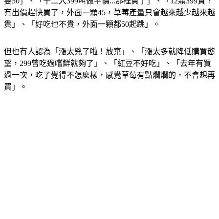
要50」、「十二入399叫做平價...那裡貴了」、「12顆399貴？
有出價趕快買了，外面一顆45，草莓產量只會越來越少越來越
貴」、「好吃也不貴，外面一顆都50起跳」。
但也有人認為「漲太兇了啦！放棄」、「漲太多就降低購買慾
望，299曾吃過嚐鮮就夠了」、「紅豆不好吃」、「去年有買
過一次，吃了覺得不怎麼樣，感覺草莓有點爛爛的，不會想再
買」。