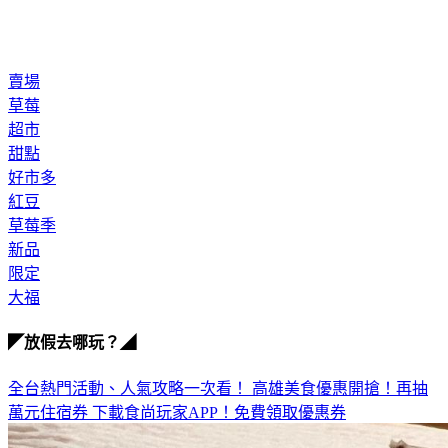
賣場
草莓
超市
甜點
好市多
紅豆
草莓季
新品
限定
大福
◤放假去哪玩？◢
全台熱門活動、人氣攻略一次看！
高雄美食優惠開搶！再抽
萬元住宿券
下載食尚玩家APP！免費領取優惠券