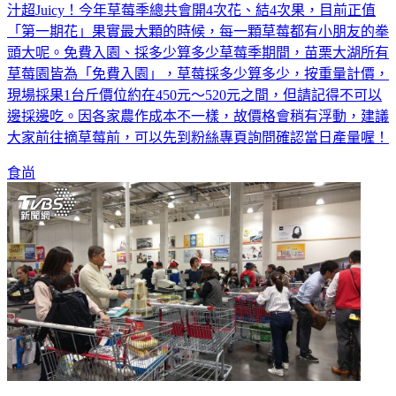
汁超Juicy！今年草莓季總共會開4次花、結4次果，目前正值
「第一期花」果實最大顆的時候，每一顆草莓都有小朋友的拳
頭大呢。免費入園、採多少算多少草莓季期間，苗栗大湖所有
草莓園皆為「免費入園」，草莓採多少算多少，按重量計價，
現場採果1台斤價位約在450元～520元之間，但請記得不可以
邊採邊吃。因各家農作成本不一樣，故價格會稍有浮動，建議
大家前往摘草莓前，可以先到粉絲專頁詢問確認當日產量喔！
食尚