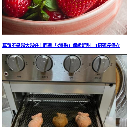
草莓不是越大越好！瞄準「3特點」保證鮮甜 1招延長保存