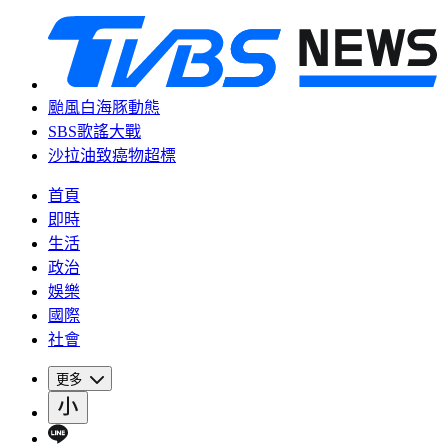
颱風白海豚動態
SBS歌謠大戰
沙拉油致癌物超標
首頁
即時
生活
政治
娛樂
國際
社會
更多