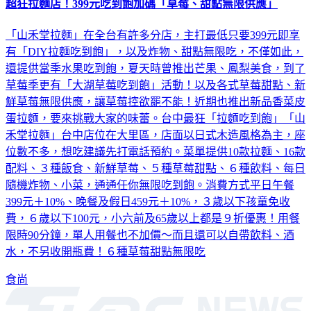
超狂拉麵店！399元吃到飽加碼「草莓、甜點無限供應」
「山禾堂拉麵」在全台有許多分店，主打最低只要399元即享
有「DIY拉麵吃到飽」，以及炸物、甜點無限吃，不僅如此，
還提供當季水果吃到飽，夏天時曾推出芒果、鳳梨美食，到了
草莓季更有「大湖草莓吃到飽」活動！以及各式草莓甜點、新
鮮草莓無限供應，讓草莓控欲罷不能！近期也推出新品香菜皮
蛋拉麵，要來挑戰大家的味蕾。台中最狂「拉麵吃到飽」「山
禾堂拉麵」台中店位在大里區，店面以日式木造風格為主，座
位數不多，想吃建議先打電話預約。菜單提供10款拉麵、16款
配料、３種飯食、新鮮草莓、５種草莓甜點、６種飲料、每日
隨機炸物、小菜，通通任你無限吃到飽。消費方式平日午餐
399元＋10%、晚餐及假日459元＋10%，３歲以下孩童免收
費，６歲以下100元，小六前及65歲以上都是９折優惠！用餐
限時90分鐘，單人用餐也不加價～而且還可以自帶飲料、酒
水，不另收開瓶費！６種草莓甜點無限吃
食尚