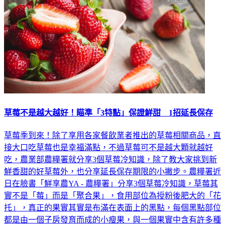
草莓不是越大越好！瞄準「3特點」保證鮮甜 1招延長保存
草莓季到來！除了享用各家餐飲業者推出的草莓相關商品，直
接大口吃草莓也是幸福滿點，不過草莓可不是越大顆就越好
吃，農業部農糧署就分享3個草莓冷知識，除了教大家挑到新
鮮香甜的好草莓外，也分享延長保存期限的小撇步。農糧署近
日在臉書「鮮享農YA - 農糧署」分享3個草莓冷知識，草莓其
實不是「莓」而是「聚合果」，食用部位為授粉後肥大的「花
托」，真正的果實其實是布滿在表面上的黑點，每個黑點部位
都是由一個子房發育而成的小瘦果，與一個果實中含有許多種