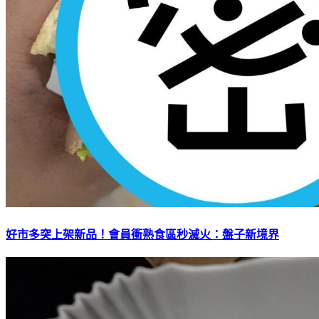
好市多突上架新品！會員衝熟食區秒滅火：盤子新境界