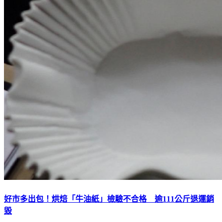
好市多出包！烘焙「牛油紙」檢驗不合格 逾111公斤退運銷
毀