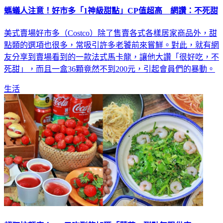
螞蟻人注意！好市多「1神級甜點」CP值超高 網讚：不死甜
美式賣場好市多（Costco）除了售賣各式各樣居家商品外，甜
點類的選項也很多，常吸引許多老饕前來嘗鮮。對此，就有網
友分享到賣場看到的一款法式馬卡龍，讓他大讚「很好吃，不
死甜」，而且一盒36顆竟然不到200元，引起會員們的暴動。
生活