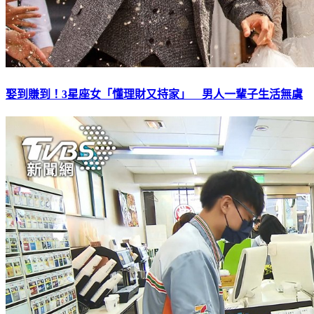
娶到賺到！3星座女「懂理財又持家」 男人一輩子生活無虞