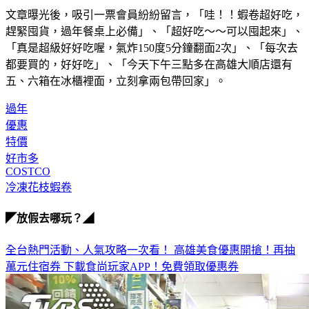
文章曝光後，吸引一票會員紛紛留言，「哇！！蝦卷超好吃，
趕緊囤貨，過年餐桌上必備」、「超好吃～～可以囤起來」、
「真是超級好好吃喔，氣炸150度5分鐘翻面2次」、「每次去
都要買的，好好吃」、「今天下午三點多在高雄大順店還有
五、六箱在冰櫃裡面，立刻拿兩包帶回家」。
過年
優惠
特價
好市多
COSTCO
冷凍花枝蝦卷
◤放假去哪玩？◢
全台熱門活動、人氣攻略一次看！
高雄美食優惠開搶！再抽
萬元住宿券
下載食尚玩家APP！免費領取優惠券