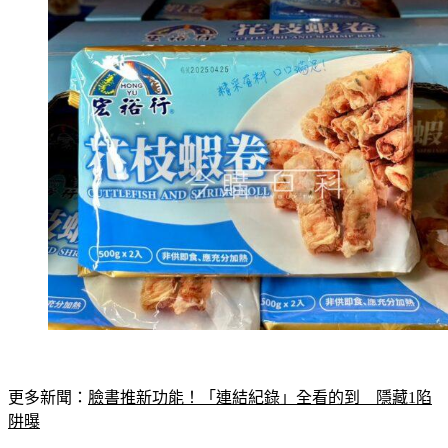
更多新聞：
臉書推新功能！「連結紀錄」全看的到　隱藏1陷
阱曝