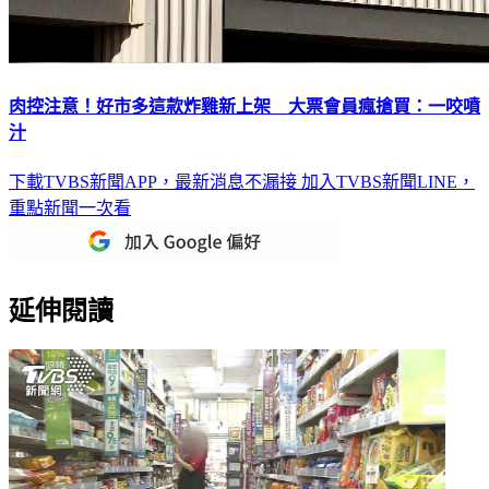
肉控注意！好市多這款炸雞新上架 大票會員瘋搶買：一咬噴
汁
下載TVBS新聞APP，最新消息不漏接
加入TVBS新聞LINE，
重點新聞一次看
延伸閱讀