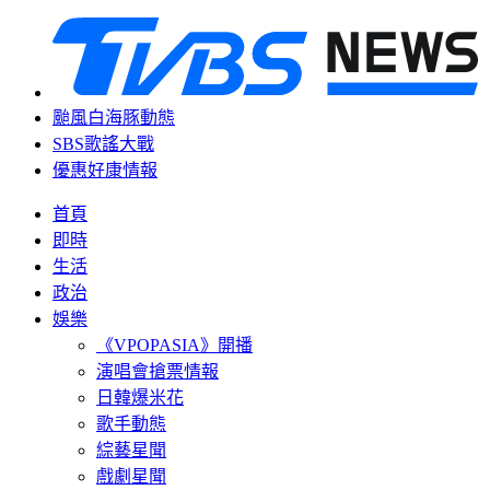
颱風白海豚動態
SBS歌謠大戰
優惠好康情報
首頁
即時
生活
政治
娛樂
《VPOPASIA》開播
演唱會搶票情報
日韓爆米花
歌手動態
綜藝星聞
戲劇星聞