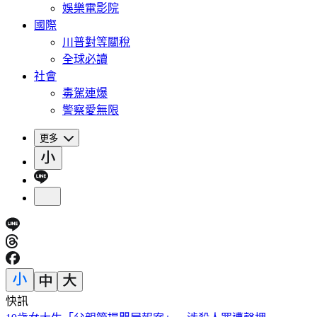
娛樂電影院
國際
川普對等關稅
全球必讀
社會
毒駕連爆
警察愛無限
更多
快訊