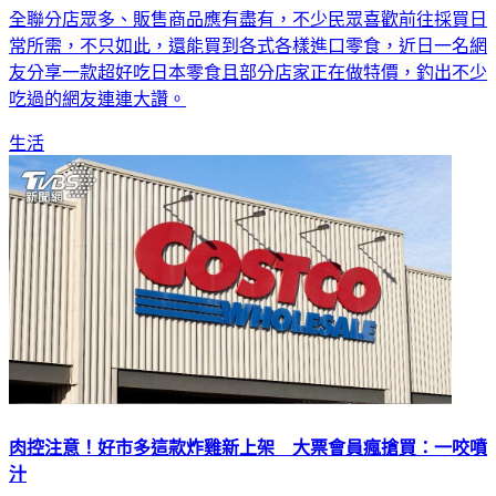
全聯分店眾多、販售商品應有盡有，不少民眾喜歡前往採買日
常所需，不只如此，還能買到各式各樣進口零食，近日一名網
友分享一款超好吃日本零食且部分店家正在做特價，釣出不少
吃過的網友連連大讚。
生活
肉控注意！好市多這款炸雞新上架 大票會員瘋搶買：一咬噴
汁