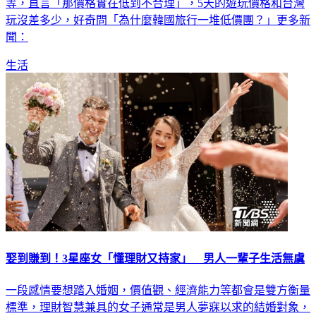
等，直言「那價格實在低到不合理」，5天的遊玩價格和台灣
玩沒差多少，好奇問「為什麼韓國旅行一堆低價團？」更多新
聞：
生活
娶到賺到！3星座女「懂理財又持家」 男人一輩子生活無虞
一段感情要想踏入婚姻，價值觀、經濟能力等都會是雙方衡量
標準，理財智慧兼具的女子通常是男人夢寐以求的結婚對象，