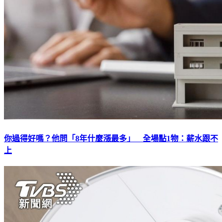
你過得好嗎？他問「8年什麼漲最多」 全場點1物：薪水跟不
上