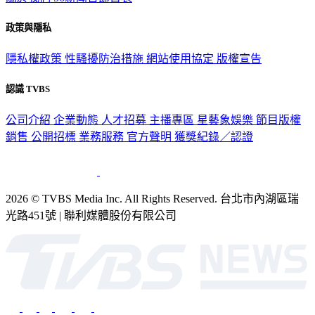
政策與隱私
隱私權政策
性騷擾防治措施
網站使用協定
版權宣告
認識 TVBS
公司介紹
企業動態
人才招募
主播專區
星藝象娛樂
節目版權
銷售
公開招標
業務服務
官方聲明
獲獎紀錄／認證
2026 © TVBS Media Inc. All Rights Reserved. 台北市內湖區瑞
光路451號 | 聯利媒體股份有限公司