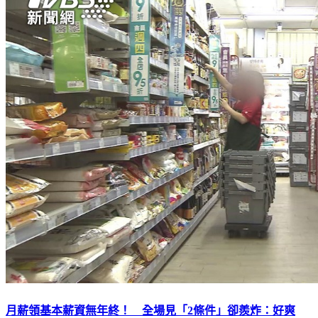
月薪領基本薪資無年終！ 全場見「2條件」卻羨炸：好爽