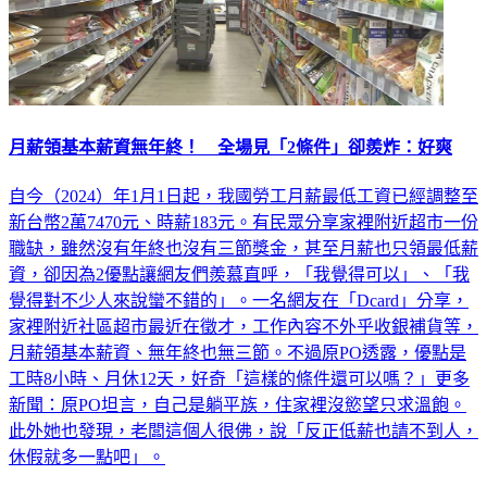
月薪領基本薪資無年終！ 全場見「2條件」卻羨炸：好爽
自今（2024）年1月1日起，我國勞工月薪最低工資已經調整至
新台幣2萬7470元、時薪183元。有民眾分享家裡附近超市一份
職缺，雖然沒有年終也沒有三節獎金，甚至月薪也只領最低薪
資，卻因為2優點讓網友們羨慕直呼，「我覺得可以」、「我
覺得對不少人來說蠻不錯的」。一名網友在「Dcard」分享，
家裡附近社區超市最近在徵才，工作內容不外乎收銀補貨等，
月薪領基本薪資、無年終也無三節。不過原PO透露，優點是
工時8小時、月休12天，好奇「這樣的條件還可以嗎？」更多
新聞：原PO坦言，自己是躺平族，住家裡沒慾望只求溫飽。
此外她也發現，老闆這個人很佛，說「反正低薪也請不到人，
休假就多一點吧」。