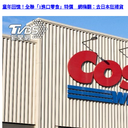
童年回憶！全聯「1進口零食」特價 網嗨翻：去日本狂掃貨