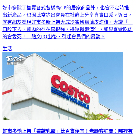
好市多除了售賣各式各樣高CP的居家商品外，也會不定時推
出新產品，也因此常釣出會員在社群上分享真實口感。近日，
就有網友發現好市多新上架大成冷凍椒鹽薄皮炸雞，大讚「一
口咬下去，雞肉的存在感很強，邊咬還邊滴汁，如果喜歡吃肉
的會愛死！」貼文PO出後，引起會員們的暴動。
生活
好市多悄上架「這款乳霜」比百貨便宜！老顧客狂問：哪裡有