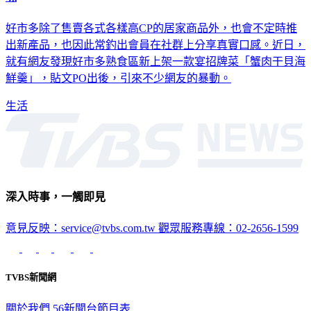
好市多除了售賣各式各樣高CP的居家商品外，也會不定時推
出新產品，也因此常釣出會員在社群上分享真實口感。近日，
就有網友發現好市多熟食區新上架一款宴招牌菜「蟹肉干貝海
鮮羹」，貼文PO出後，引來不少網友的暴動。
生活
深入時事，一觸即見
意見反映：service@tvbs.com.tw
觀眾服務專線：02-2656-1599
TVBS新聞網
關於我們
56新聞台節目表