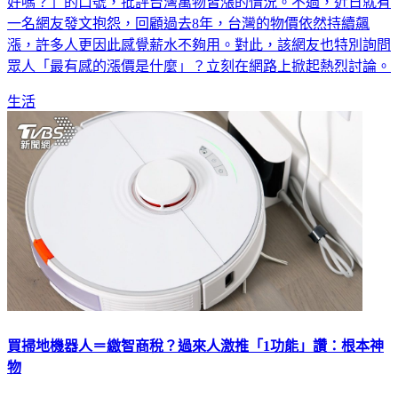
好嗎？」的口號，批評台灣萬物皆漲的情況。不過，近日就有
一名網友發文抱怨，回顧過去8年，台灣的物價依然持續飆
漲，許多人更因此感覺薪水不夠用。對此，該網友也特別詢問
眾人「最有感的漲價是什麼」？立刻在網路上掀起熱烈討論。
生活
買掃地機器人＝繳智商稅？過來人激推「1功能」讚：根本神
物