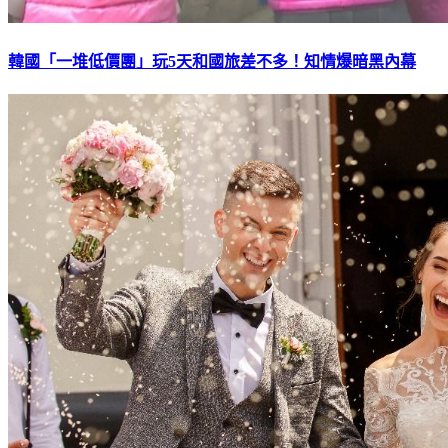
韓國「一堆低價團」玩5天和國旅差不多！知情爆暗黑內幕