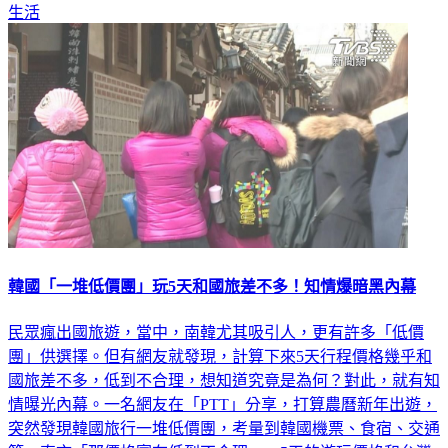
生活
韓國「一堆低價團」玩5天和國旅差不多！知情爆暗黑內幕
民眾瘋出國旅遊，當中，南韓尤其吸引人，更有許多「低價
團」供選擇。但有網友就發現，計算下來5天行程價格幾乎和
國旅差不多，低到不合理，想知道究竟是為何？對此，就有知
情曝光內幕。一名網友在「PTT」分享，打算農曆新年出遊，
突然發現韓國旅行一堆低價團，考量到韓國機票、食宿、交通