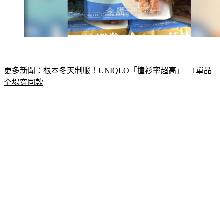
更多新聞：
根本冬天制服！UNIQLO「撞衫率超高」　1單品
全場穿同款