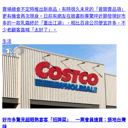
賣場總會不定時推出新商品，有時很久未見的「曾開賣品項」
更有機會再次現身。日前有網友在臉書粉專驚呼近期發現好市
多的一款乳霜終於「重出江湖」，相比百貨公司便宜許多，不
少老顧客直喊「太好了」。
生活
好市多驚見超眼熟宴客「招牌菜」 一票會員搶買：道地台灣
味