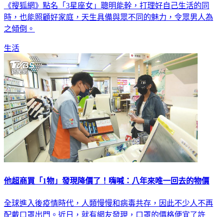
《搜狐網》點名「3星座女」聰明能幹，打理好自己生活的同
時，也能照顧好家庭，天生具備與眾不同的魅力，令眾男人為
之傾倒。
生活
他超商買「1物」發現降價了！嗨喊：八年來唯一回去的物價
全球進入後疫情時代，人類慢慢和病毒共存，因此不少人不再
配戴口罩出門。近日，就有網友發現，口罩的價格便宜了許