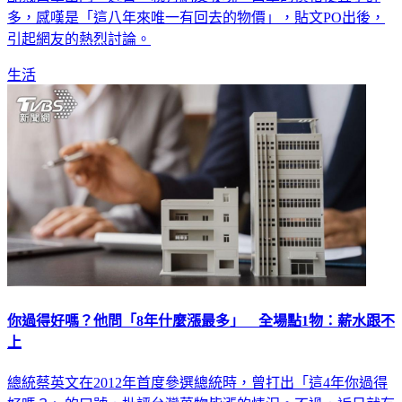
多，感嘆是「這八年來唯一有回去的物價」，貼文PO出後，
引起網友的熱烈討論。
生活
你過得好嗎？他問「8年什麼漲最多」 全場點1物：薪水跟不
上
總統蔡英文在2012年首度參選總統時，曾打出「這4年你過得