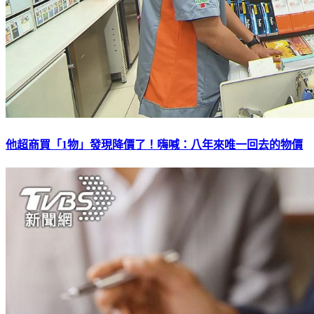
他超商買「1物」發現降價了！嗨喊：八年來唯一回去的物價