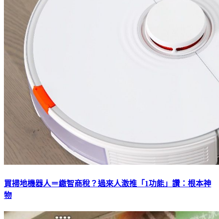
買掃地機器人＝繳智商稅？過來人激推「1功能」讚：根本神
物