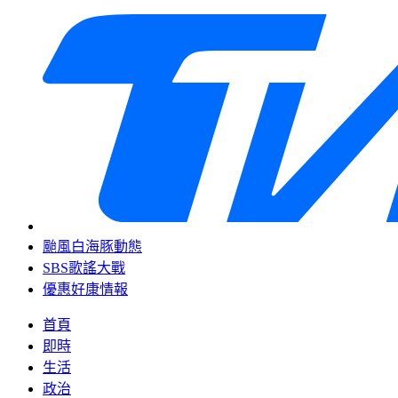
颱風白海豚動態
SBS歌謠大戰
優惠好康情報
首頁
即時
生活
政治