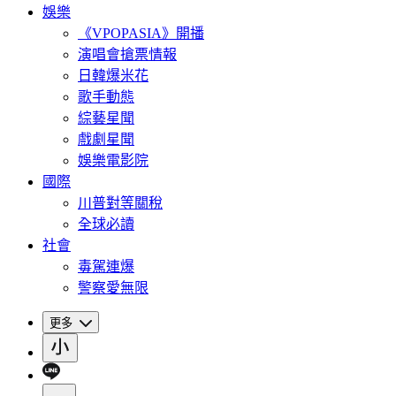
娛樂
《VPOPASIA》開播
演唱會搶票情報
日韓爆米花
歌手動態
綜藝星聞
戲劇星聞
娛樂電影院
國際
川普對等關稅
全球必讀
社會
毒駕連爆
警察愛無限
更多