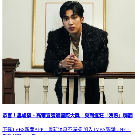
恭喜！婁峻碩、高爾宣獲頒國際大獎 爽到瘋狂「洩慾」嗨翻
下載TVBS新聞APP，最新消息不漏接
加入TVBS新聞LINE，