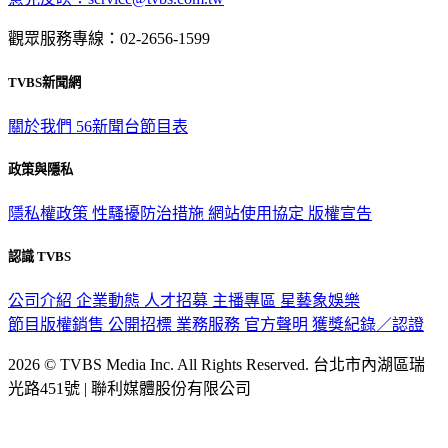
觀眾服務專線：02-2656-1599
TVBS新聞網
關於我們
56新聞台節目表
政策與隱私
隱私權政策
性騷擾防治措施
網站使用協定
版權宣告
認識 TVBS
公司介紹
企業動態
人才招募
主播專區
星藝象娛樂
節目版權銷售
公開招標
業務服務
官方聲明
獲獎紀錄／認證
2026 © TVBS Media Inc. All Rights Reserved. 台北市內湖區瑞
光路451號 | 聯利媒體股份有限公司