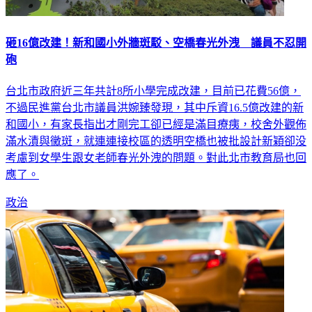
砸16億改建！新和國小外牆斑駁、空橋春光外洩 議員不忍開
砲
台北市政府近三年共計8所小學完成改建，目前已花費56億，
不過民進黨台北市議員洪婉臻發現，其中斥資16.5億改建的新
和國小，有家長指出才剛完工卻已經是滿目療痍，校舍外觀佈
滿水漬與黴斑，就連連接校區的透明空橋也被批設計新穎卻没
考慮到女學生跟女老師春光外洩的問題。對此北市教育局也回
應了。
政治