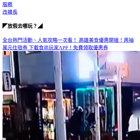
服務
改褲長
◤放假去哪玩？◢
全台熱門活動、人氣攻略一次看！
高雄美食優惠開搶！再抽
萬元住宿券
下載食尚玩家APP！免費領取優惠券