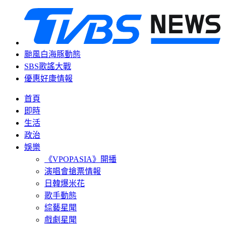
颱風白海豚動態
SBS歌謠大戰
優惠好康情報
首頁
即時
生活
政治
娛樂
《VPOPASIA》開播
演唱會搶票情報
日韓爆米花
歌手動態
綜藝星聞
戲劇星聞