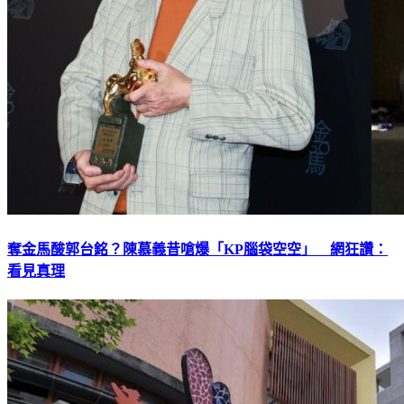
奪金馬酸郭台銘？陳慕義昔嗆爆「KP腦袋空空」 網狂讚：
看見真理