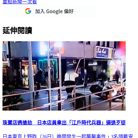
重點新聞一次看
延伸閱讀
珠寶店遇搶劫 日本店員拿出「江戶時代兵器」逼退歹徒
日本東京上野昨（26日）晚間發生一起襲擊事件，3名頭戴安