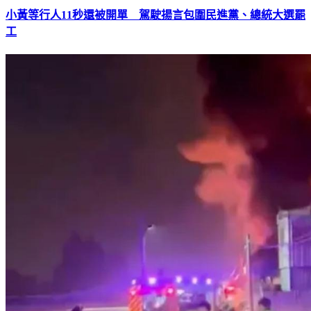
小黃等行人11秒還被開單 駕駛揚言包圍民進黨、總統大選罷
工