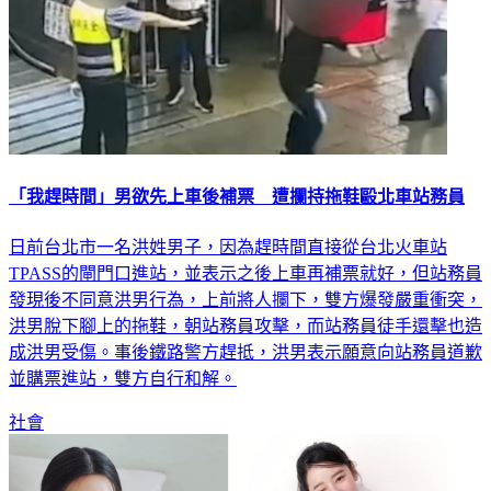
「我趕時間」男欲先上車後補票 遭攔持拖鞋毆北車站務員
日前台北市一名洪姓男子，因為趕時間直接從台北火車站
TPASS的閘門口進站，並表示之後上車再補票就好，但站務員
發現後不同意洪男行為，上前將人攔下，雙方爆發嚴重衝突，
洪男脫下腳上的拖鞋，朝站務員攻擊，而站務員徒手還擊也造
成洪男受傷。事後鐵路警方趕抵，洪男表示願意向站務員道歉
並購票進站，雙方自行和解。
社會