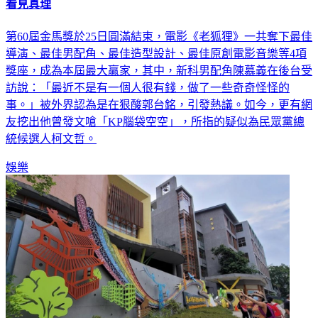
看見真理
第60屆金馬獎於25日圓滿結束，電影《老狐狸》一共奪下最佳
導演、最佳男配角、最佳造型設計、最佳原創電影音樂等4項
獎座，成為本屆最大贏家，其中，新科男配角陳慕義在後台受
訪說：「最近不是有一個人很有錢，做了一些奇奇怪怪的
事。」被外界認為是在狠酸郭台銘，引發熱議。如今，更有網
友挖出他曾發文嗆「KP腦袋空空」，所指的疑似為民眾黨總
統候選人柯文哲。
娛樂