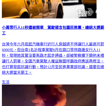
小黃等行人11秒還被開單 駕駛揚言包圍民進黨、總統大選罷
工
台灣今年六月底起汽機車行近行人穿越道不停讓行人最高可罰
6000元，但台南1名計程車駕駛8月在路口等待路邊女行人11
秒，發現她其實沒要馬路才起步通過，卻被警察攔下開他未禮
讓行人罰單。全國汽車駕駛人權益聯盟呼籲政府應該再修法，
也打算發起抗議行動，預計12月至民進黨黨部抗議，還要在總
統大選當天罷工。
生活