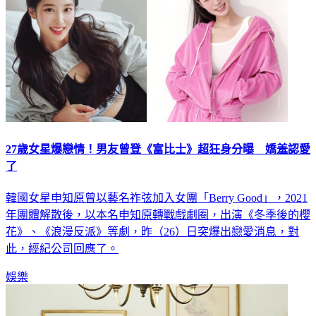
27歲女星爆戀情！男友曾登《富比士》超狂身分曝 嬌羞認愛
了
韓國女星申知原曾以藝名祚弦加入女團「Berry Good」，2021
年團體解散後，以本名申知原轉戰戲劇圈，出演《冬季後的櫻
花》、《浪漫反派》等劇，昨（26）日突爆出戀愛消息，對
此，經紀公司回應了。
娛樂