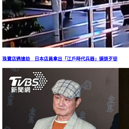
珠寶店遇搶劫 日本店員拿出「江戶時代兵器」逼退歹徒