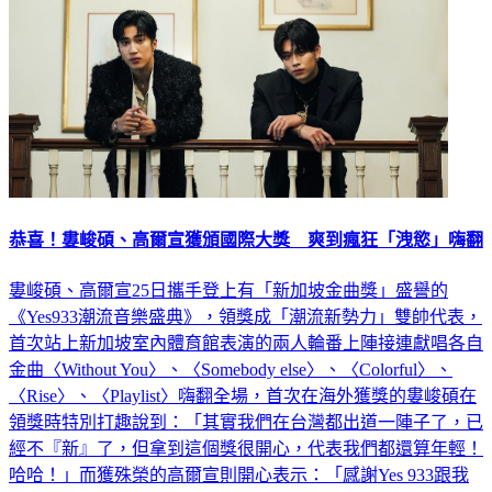
恭喜！婁峻碩、高爾宣獲頒國際大獎 爽到瘋狂「洩慾」嗨翻
婁峻碩、高爾宣25日攜手登上有「新加坡金曲獎」盛譽的
《Yes933潮流音樂盛典》，領獎成「潮流新勢力」雙帥代表，
首次站上新加坡室內體育館表演的兩人輪番上陣接連獻唱各自
金曲〈Without You〉、〈Somebody else〉、〈Colorful〉、
〈Rise〉、〈Playlist〉嗨翻全場，首次在海外獲獎的婁峻碩在
領獎時特別打趣說到：「其實我們在台灣都出道一陣子了，已
經不『新』了，但拿到這個獎很開心，代表我們都還算年輕！
哈哈！」而獲殊榮的高爾宣則開心表示：「感謝Yes 933跟我