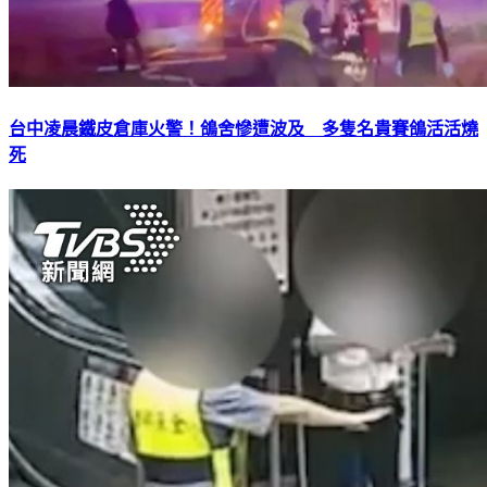
台中凌晨鐵皮倉庫火警！鴿舍慘遭波及 多隻名貴賽鴿活活燒
死