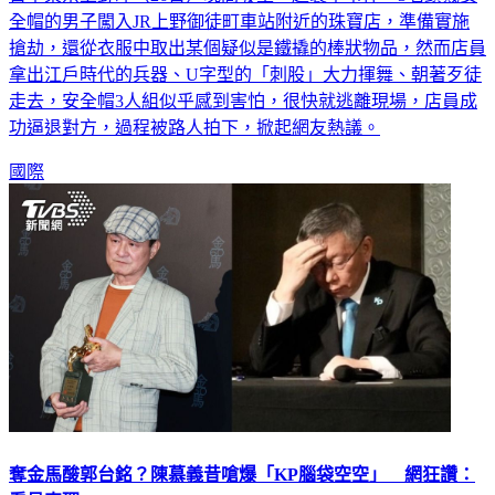
全帽的男子闖入JR上野御徒町車站附近的珠寶店，準備實施
搶劫，還從衣服中取出某個疑似是鐵撬的棒狀物品，然而店員
拿出江戶時代的兵器、U字型的「刺股」大力揮舞、朝著歹徒
走去，安全帽3人組似乎感到害怕，很快就逃離現場，店員成
功逼退對方，過程被路人拍下，掀起網友熱議。
國際
奪金馬酸郭台銘？陳慕義昔嗆爆「KP腦袋空空」 網狂讚：