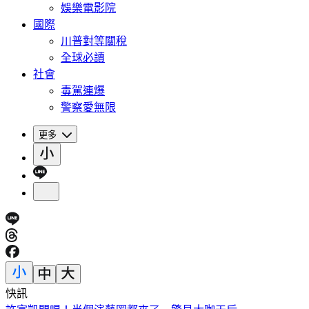
娛樂電影院
國際
川普對等關稅
全球必讀
社會
毒駕連爆
警察愛無限
更多
快訊