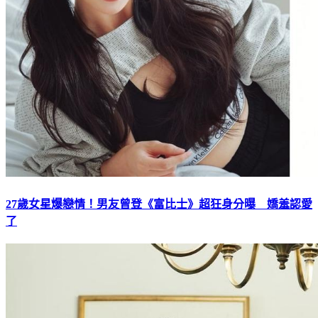
27歲女星爆戀情！男友曾登《富比士》超狂身分曝 嬌羞認愛
了