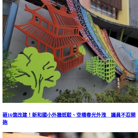
砸16億改建！新和國小外牆斑駁、空橋春光外洩 議員不忍開
砲