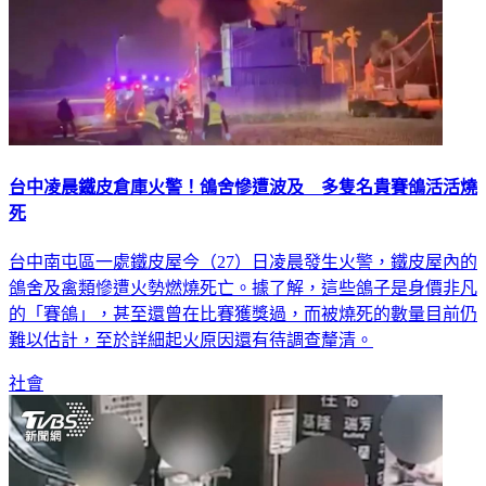
台中凌晨鐵皮倉庫火警！鴿舍慘遭波及 多隻名貴賽鴿活活燒
死
台中南屯區一處鐵皮屋今（27）日凌晨發生火警，鐵皮屋內的
鴿舍及禽類慘遭火勢燃燒死亡。據了解，這些鴿子是身價非凡
的「賽鴿」，甚至還曾在比賽獲獎過，而被燒死的數量目前仍
難以估計，至於詳細起火原因還有待調查釐清。
社會