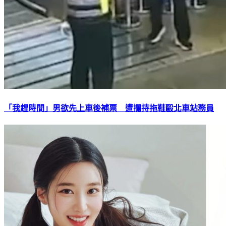
「我趕時間」男欲先上車後補票 遭攔持拖鞋毆北車站務員