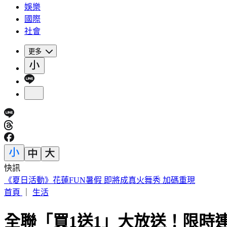
娛樂
國際
社會
更多
快訊
188萬《龍藏經》賣掉了！大戶不甩7折 店員爆「付現買原價
首頁
｜
生活
全聯「買1送1」大放送！限時連