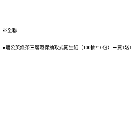
※全聯
●蒲公英綠茶三層環保抽取式衛生紙（100抽*10包）－買1送1