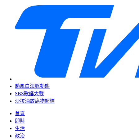
颱風白海豚動態
SBS歌謠大戰
沙拉油致癌物超標
首頁
即時
生活
政治