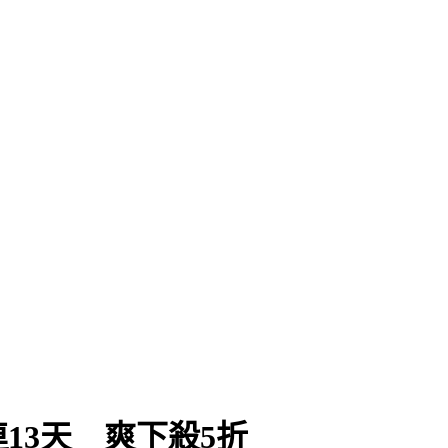
」
13天 爽下殺5折