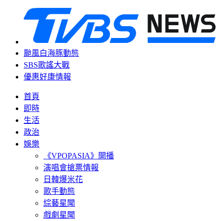
颱風白海豚動態
SBS歌謠大戰
優惠好康情報
首頁
即時
生活
政治
娛樂
《VPOPASIA》開播
演唱會搶票情報
日韓爆米花
歌手動態
綜藝星聞
戲劇星聞