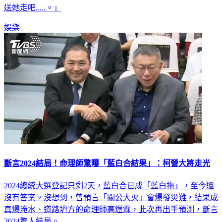
送她走吧.....。」
娛樂
斷言2024結局！命理師驚曝「藍白合結果」：柯營大將走光
2024總統大選登記只剩2天，藍白合已成「藍白拖」，至今還
沒有答案。沒想到，曾預言「關公大火」會爆發災難，結果成
真爆淹水、道路坍方的命理師高煜霖，此次再出手預測，斷言
2024驚人結局。