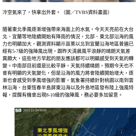
冷空氣來了，快拿出外套。（圖／TVBS資料畫面）
隨著東北季風逐漸增強帶來海面上的水氣，今天天亮前在大台
北、宜蘭等地陸續開始有降雨的情況，北部、東北部沿海的風
力也明顯加大，觀測資料顯示苗栗以北到宜蘭沿海地區普遍已
經有5-7級的強陣風出現，跟昨天清晨風平浪靜的晴朗天氣差
異頗大，這些地方早起的朋友應該都可以明顯感受到天氣的轉
變。中南部目前還是比較平靜，天氣持續晴朗，預期今天也不
會有明顯的天氣變化，但是沿海的風力將會陸續開始增大，逐
漸也會感受到季風增強的影響，氣象署持續針對桃園以南到雲
林沿海、台東恆春半島屏東沿海以及外島地區發布陸上強風特
報，提醒有機會出現8-10級的強陣風，務必要多加留意。