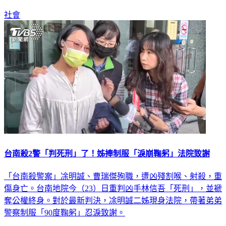
社會
台南殺2警「判死刑」了！姊捧制服「淚崩鞠躬」法院致謝
「台南殺警案」凃明誠、曹瑞傑殉職，遭凶殘割喉、射殺，重
傷身亡。台南地院今（23）日重判凶手林信吾「死刑」，並褫
奪公權終身。對於最新判決，凃明誠二姊現身法院，帶著弟弟
警察制服「90度鞠躬」忍淚致謝。