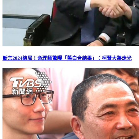
斷言2024結局！命理師驚曝「藍白合結果」：柯營大將走光