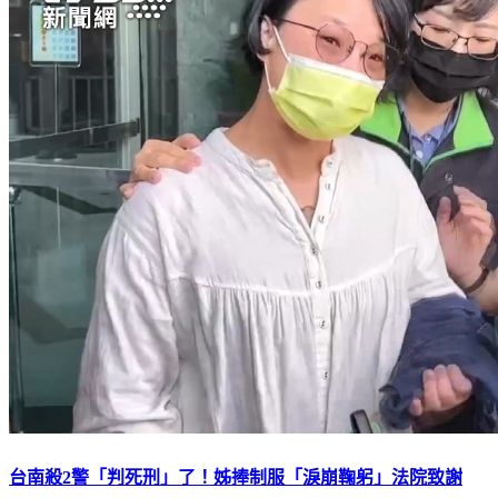
台南殺2警「判死刑」了！姊捧制服「淚崩鞠躬」法院致謝