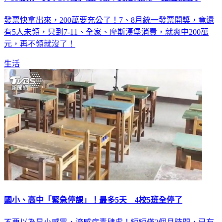
發票快拿出來，200萬要充公了！7、8月統一發票開獎，竟還
有5人未領，只到7-11、全家、摩斯漢堡消費，就爽中200萬
元，再不領就沒了！
生活
國小、高中「緊急停課」！最多5天 4校5班全停了