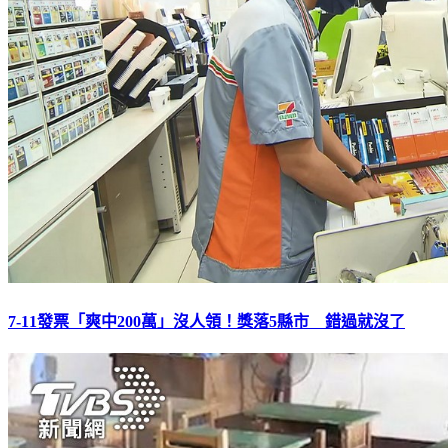
7-11發票「爽中200萬」沒人領！獎落5縣市 錯過就沒了