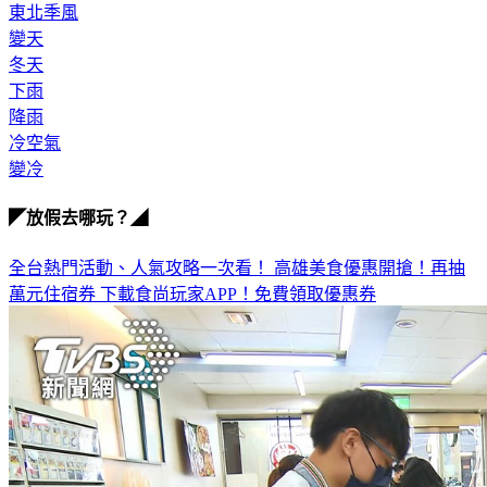
東北季風
變天
冬天
下雨
降雨
冷空氣
變冷
◤放假去哪玩？◢
全台熱門活動、人氣攻略一次看！
高雄美食優惠開搶！再抽
萬元住宿券
下載食尚玩家APP！免費領取優惠券