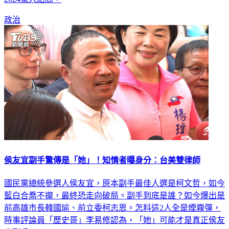
政治
侯友宜副手驚傳是「她」！知情者曝身分：台美雙律師
國民黨總統參選人侯友宜，原本副手最佳人選是柯文哲，如今
藍白合喬不攏，最終恐走向破局。副手到底是誰？如今爆出是
前高雄市長韓國瑜、前立委柯志恩。怎料這2人全是煙霧彈，
時事評論員「歷史哥」李易修認為，「她」可能才是真正侯友