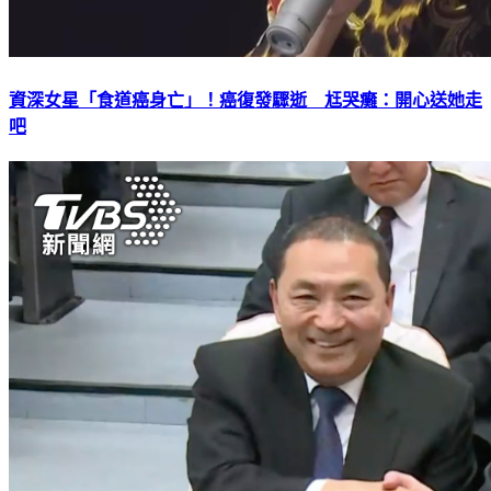
資深女星「食道癌身亡」！癌復發驟逝 尪哭癱：開心送她走
吧