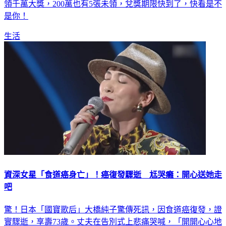
領千萬大獎，200萬也有5張未領，兌獎期限快到了，快看是不
是你！
生活
資深女星「食道癌身亡」！癌復發驟逝 尪哭癱：開心送她走
吧
驚！日本「國寶歌后」大橋純子驚傳死訊，因食道癌復發，證
實驟逝，享壽73歲。丈夫在告別式上悲痛哭喊，「開開心心地