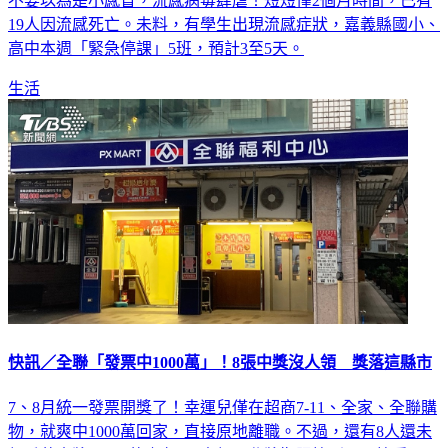
不要以為是小感冒，流感病毒肆虐！短短僅2個月時間，已有
19人因流感死亡。未料，有學生出現流感症狀，嘉義縣國小、
高中本週「緊急停課」5班，預計3至5天。
生活
快訊／全聯「發票中1000萬」！8張中獎沒人領 獎落這縣市
7、8月統一發票開獎了！幸運兒僅在超商7-11、全家、全聯購
物，就爽中1000萬回家，直接原地離職。不過，還有8人還未