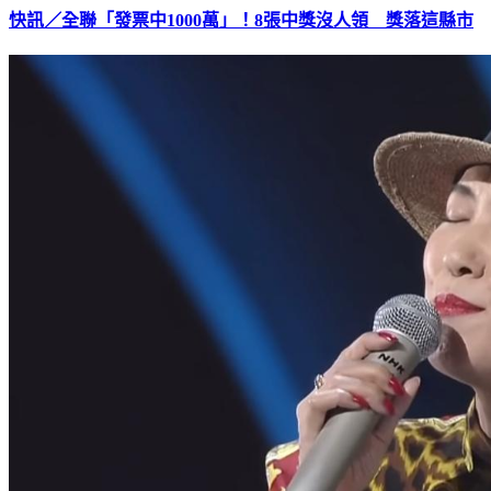
快訊／全聯「發票中1000萬」！8張中獎沒人領 獎落這縣市