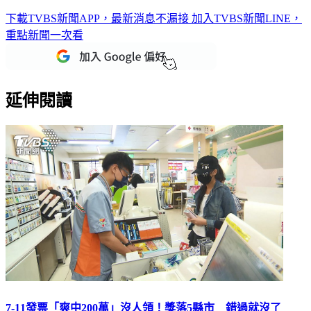
下載TVBS新聞APP，最新消息不漏接
加入TVBS新聞LINE，
重點新聞一次看
延伸閱讀
7-11發票「爽中200萬」沒人領！獎落5縣市 錯過就沒了