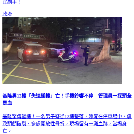
宜副手！
政治
基隆男12樓「失速墜樓」亡！手機鈴響不停 管理員一探頭全
是血
基隆驚傳墜樓！一名男子疑從12樓墜落，陳屍在停車場中，導
致頭顱破裂、多處開放性骨折，現場留有一灘血跡，當場身
亡。