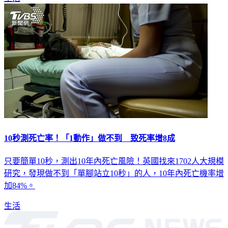
10秒測死亡率！「1動作」做不到 致死率增8成
只要簡單10秒，測出10年內死亡風險！英國找來1702人大規模
研究，發現做不到「單腳站立10秒」的人，10年內死亡機率增
加84%。
生活