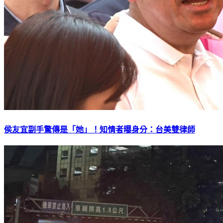
侯友宜副手驚傳是「她」！知情者曝身分：台美雙律師