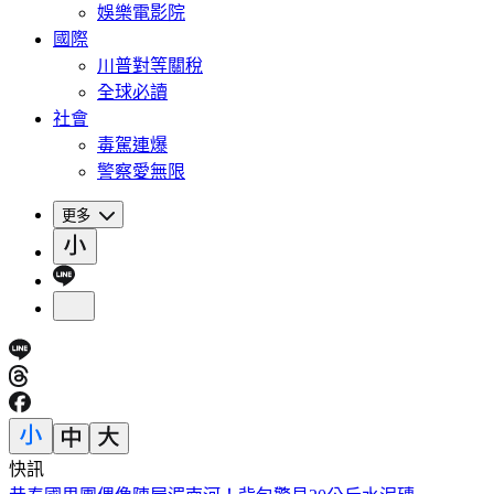
娛樂電影院
國際
川普對等關稅
全球必讀
社會
毒駕連爆
警察愛無限
更多
快訊