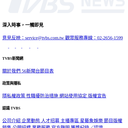
深入時事，一觸即見
意見反映：service@tvbs.com.tw
觀眾服務專線：02-2656-1599
TVBS新聞網
關於我們
56新聞台節目表
政策與隱私
隱私權政策
性騷擾防治措施
網站使用協定
版權宣告
認識 TVBS
公司介紹
企業動態
人才招募
主播專區
星藝象娛樂
節目版權
銷售
公開招標
業務服務
官方聲明
獲獎紀錄／認證