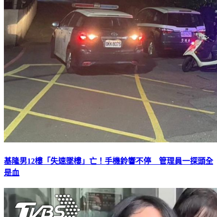
基隆男12樓「失速墜樓」亡！手機鈴響不停 管理員一探頭全
是血