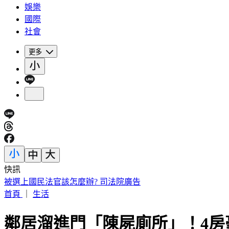
娛樂
國際
社會
更多
快訊
快訊／兆基爆公司債危機遭北檢搜索 前董座李建成被帶走
首頁
｜
生活
鄰居溜進門「陳屍廁所」！4房