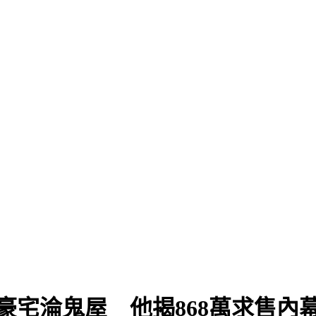
豪宅淪鬼屋 他揭868萬求售內