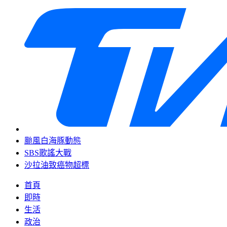
颱風白海豚動態
SBS歌謠大戰
沙拉油致癌物超標
首頁
即時
生活
政治