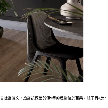
書社團發文，透露該棟屋齡僅9年的建物位於苗栗，除了有4房2