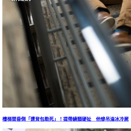
樓梯間昏倒「遭背包勒死」！提帶繞頸硬扯 他慘吊淪冰冷屍