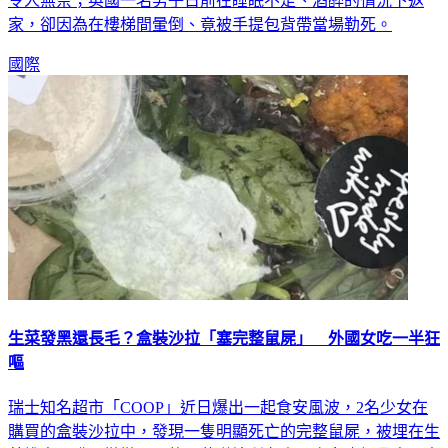
令人無奈；英國一名男子日前在睡眠不足、酒醉的情況下返
家，卻因為在樓梯間暈倒、竟被手提包背帶當場勒死。
國際
生菜發黑還長毛？盒裝沙拉「塞完整鼠屍」 外國女吃一半狂
嘔
瑞士知名超市「COOP」近日爆出一起食安風波，2名少女在
購買的盒裝沙拉中，發現一隻明顯死亡的完整鼠屍，被埋在生