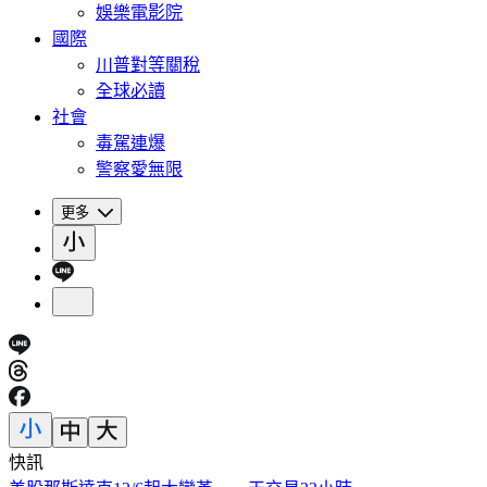
娛樂電影院
國際
川普對等關稅
全球必讀
社會
毒駕連爆
警察愛無限
更多
快訊