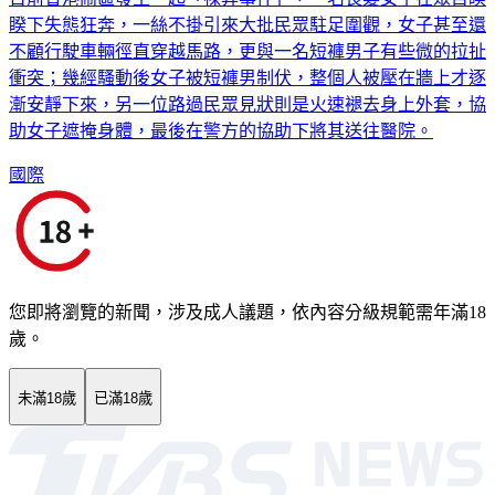
睽下失態狂奔，一絲不掛引來大批民眾駐足圍觀，女子甚至還
不顧行駛車輛徑直穿越馬路，更與一名短褲男子有些微的拉扯
衝突；幾經騷動後女子被短褲男制伏，整個人被壓在牆上才逐
漸安靜下來，另一位路過民眾見狀則是火速褪去身上外套，協
助女子遮掩身體，最後在警方的協助下將其送往醫院。
國際
您即將瀏覽的新聞，涉及成人議題，依內容分級規範需年滿18
歲。
未滿18歲
已滿18歲