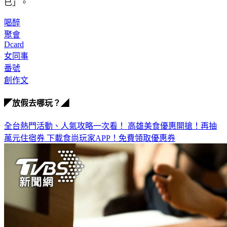
已」。
喝醉
聚會
Dcard
女同事
番號
創作文
◤放假去哪玩？◢
全台熱門活動、人氣攻略一次看！
高雄美食優惠開搶！再抽
萬元住宿券
下載食尚玩家APP！免費領取優惠券