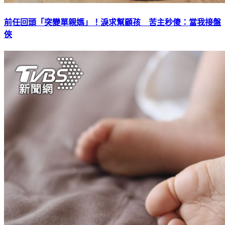
前任回頭「突變單親媽」！淚求幫顧孩 苦主秒傻：當我接盤
俠