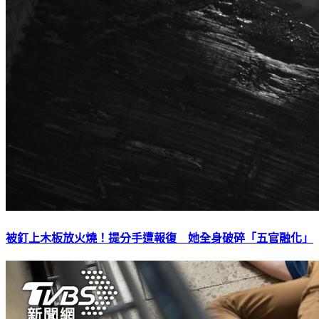
被釘上木板放火燒！提分手遭報復 她全身破碎「五官融化」