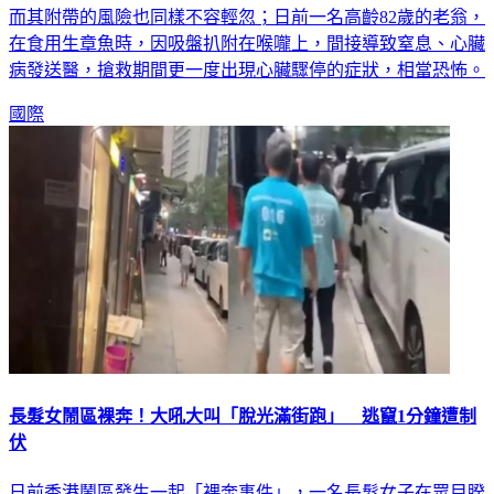
而其附帶的風險也同樣不容輕忽；日前一名高齡82歲的老翁，
在食用生章魚時，因吸盤扒附在喉嚨上，間接導致窒息、心臟
病發送醫，搶救期間更一度出現心臟驟停的症狀，相當恐怖。
國際
長髮女鬧區裸奔！大吼大叫「脫光滿街跑」 逃竄1分鐘遭制
伏
日前香港鬧區發生一起「裸奔事件」，一名長髮女子在眾目睽