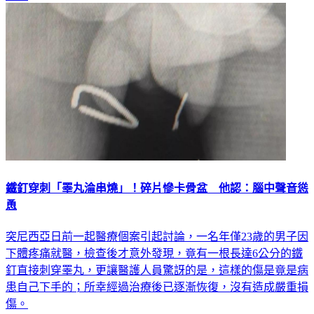
鐵釘穿刺「睪丸淪串燒」！碎片慘卡骨盆 他認：腦中聲音慫
恿
突尼西亞日前一起醫療個案引起討論，一名年僅23歲的男子因
下體疼痛就醫，檢查後才意外發現，竟有一根長達6公分的鐵
釘直接刺穿睪丸，更讓醫護人員驚訝的是，這樣的傷是竟是病
患自己下手的；所幸經過治療後已逐漸恢復，沒有造成嚴重損
傷。