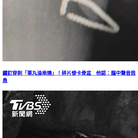
鐵釘穿刺「睪丸淪串燒」！碎片慘卡骨盆 他認：腦中聲音慫
恿