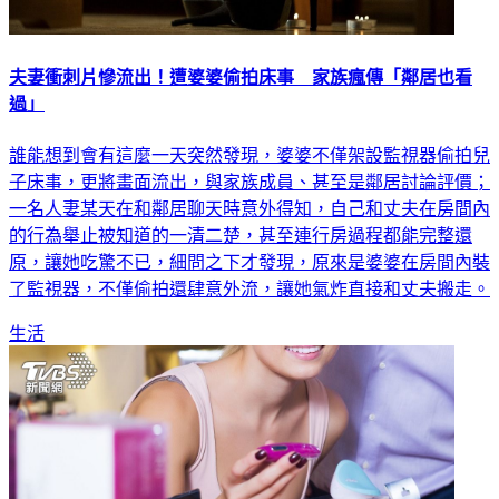
夫妻衝刺片慘流出！遭婆婆偷拍床事 家族瘋傳「鄰居也看
過」
誰能想到會有這麼一天突然發現，婆婆不僅架設監視器偷拍兒
子床事，更將畫面流出，與家族成員、甚至是鄰居討論評價；
一名人妻某天在和鄰居聊天時意外得知，自己和丈夫在房間內
的行為舉止被知道的一清二楚，甚至連行房過程都能完整還
原，讓她吃驚不已，細問之下才發現，原來是婆婆在房間內裝
了監視器，不僅偷拍還肆意外流，讓她氣炸直接和丈夫搬走。
生活