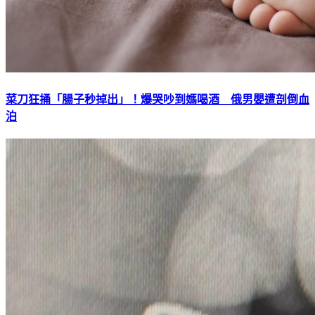
菜刀狂捅「腸子秒掉出」！爆哭吵到媽喝酒 俄男嬰遭剖倒血
泊