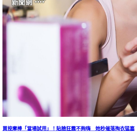
買按摩棒「當場試用」！貼臉狂震不夠嗨 她秒催落掏衣猛塞