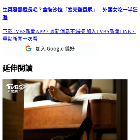
生菜發黑還長毛？盒裝沙拉「塞完整鼠屍」 外國女吃一半狂
嘔
下載TVBS新聞APP，最新消息不漏接
加入TVBS新聞LINE，
重點新聞一次看
延伸閱讀