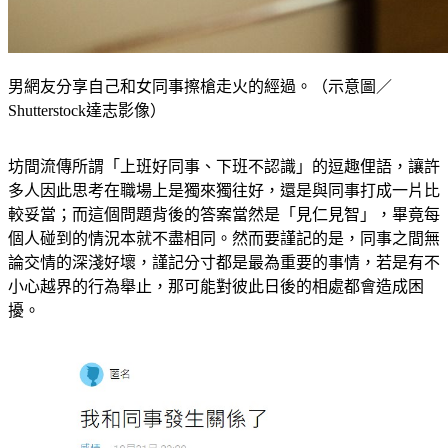
男網友分享自己和女同事擦槍走火的經過。（示意圖／
Shutterstock達志影像）
坊間流傳所謂「上班好同事、下班不認識」的逗趣俚語，讓許
多人因此思考在職場上是獨來獨往好，還是與同事打成一片比
較妥當；而這個問題背後的答案當然是「見仁見智」，畢竟每
個人碰到的情況本就不盡相同。然而要謹記的是，同事之間無
論交情的深淺好壞，謹記分寸都是最為重要的事情，若是有不
小心越界的行為舉止，那可能對彼此日後的相處都會造成困
擾。