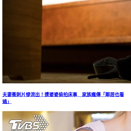
夫妻衝刺片慘流出！遭婆婆偷拍床事 家族瘋傳「鄰居也看
過」