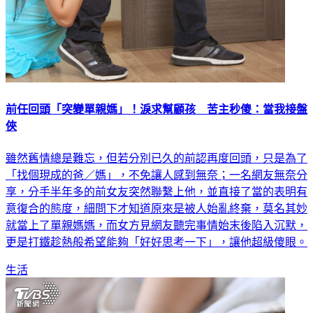
前任回頭「突變單親媽」！淚求幫顧孩 苦主秒傻：當我接盤
俠
雖然舊情總是難忘，但若分別已久的前認再度回頭，只是為了
「找個現成的爸／媽」，不免讓人感到無奈；一名網友無奈分
享，分手半年多的前女友突然聯繫上他，並直接了當的表明有
意復合的態度，細問下才知道原來是被人始亂終棄，莫名其妙
就當上了單親媽媽，而女方見網友聽完事情始末後陷入沉默，
更是打鐵趁熱般希望能夠「好好思考一下」，讓他超級傻眼。
生活