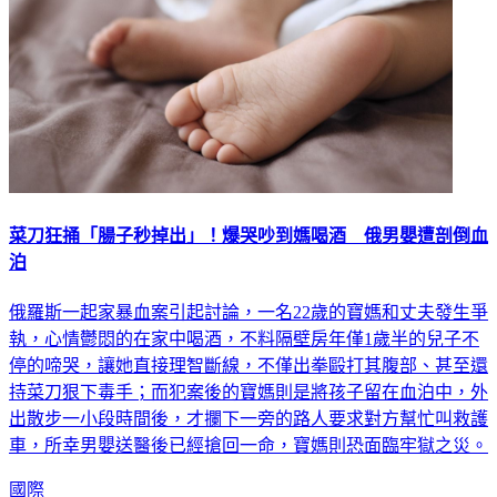
菜刀狂捅「腸子秒掉出」！爆哭吵到媽喝酒 俄男嬰遭剖倒血
泊
俄羅斯一起家暴血案引起討論，一名22歲的寶媽和丈夫發生爭
執，心情鬱悶的在家中喝酒，不料隔壁房年僅1歲半的兒子不
停的啼哭，讓她直接理智斷線，不僅出拳毆打其腹部、甚至還
持菜刀狠下毒手；而犯案後的寶媽則是將孩子留在血泊中，外
出散步一小段時間後，才攔下一旁的路人要求對方幫忙叫救護
車，所幸男嬰送醫後已經搶回一命，寶媽則恐面臨牢獄之災。
國際