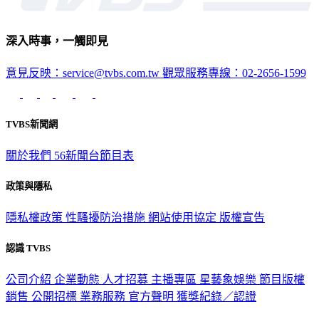
深入時事，一觸即見
意見反映：service@tvbs.com.tw
觀眾服務專線：02-2656-1599
TVBS新聞網
關於我們
56新聞台節目表
政策與隱私
隱私權政策
性騷擾防治措施
網站使用協定
版權宣告
認識 TVBS
公司介紹
企業動態
人才招募
主播專區
星藝象娛樂
節目版權
銷售
公開招標
業務服務
官方聲明
獲獎紀錄／認證