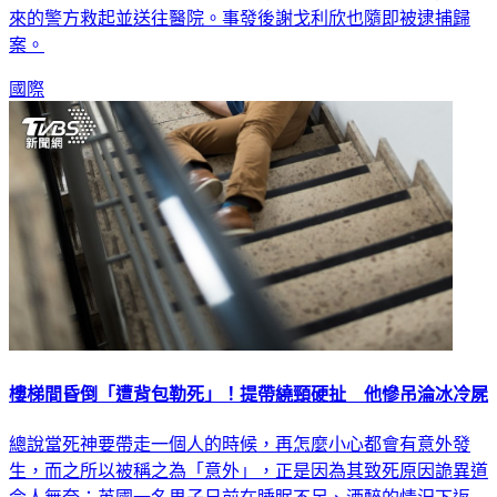
來的警方救起並送往醫院。事發後謝戈利欣也隨即被逮捕歸
案。
國際
樓梯間昏倒「遭背包勒死」！提帶繞頸硬扯 他慘吊淪冰冷屍
總說當死神要帶走一個人的時候，再怎麼小心都會有意外發
生，而之所以被稱之為「意外」，正是因為其致死原因詭異道