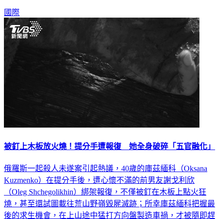
國際
被釘上木板放火燒！提分手遭報復 她全身破碎「五官融化」
俄羅斯一起殺人未遂案引起熱議，40歲的庫茲緬科（Oksana
Kuzmenko）在提分手後，遭心懷不滿的前男友謝戈利欣
（Oleg Shchegolikhin）綁架報復，不僅被釘在木板上點火狂
燒，甚至還試圖載往荒山野嶺毀屍滅跡；所幸庫茲緬科把握最
後的求生機會，在上山途中猛打方向盤製造車禍，才被隨即趕