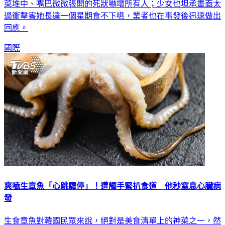
菜堆中、嘴巴微微張開的死狀嚇壞所有人；少女也坦承畫面太
過衝擊害她長達一個星期食不下嚥，業者也在事發後迅速做出
回應。
國際
爽嗑生章魚「心跳驟停」！遭觸手緊扒食道 他秒窒息心臟病
發
生食章魚對韓國民眾來說，絕對是美食清單上的神菜之一，然