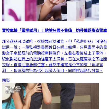
買按摩棒「當場試用」！貼臉狂震不夠嗨 她秒催落掏衣猛塞
部分商品可以試吃、衣服類可以試穿，但「私密用品」可沒有
試用一說；一段監視器畫面近日在網上瘋傳，只見畫面中的黑
髮女子拿起眼前的電動按摩棒端詳，左看右看後裝上了電池，
貌似對貼在臉上的震動強度不太滿意，竟在大庭廣眾之下拉開
衣服，直接往重要部位塞，雖然不確定是否真的有「現場實
測」，但這樣的行為也引起旁人側目，同時掀起熱烈討論。
國際