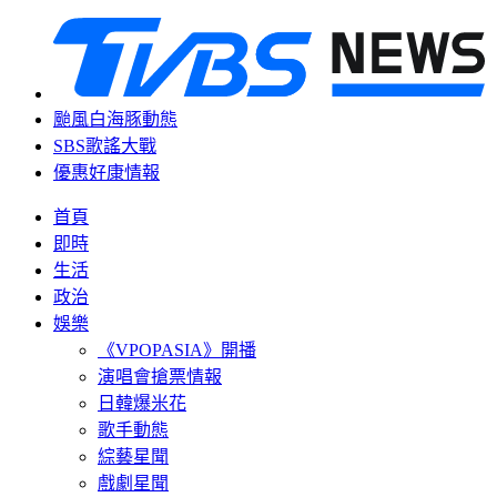
颱風白海豚動態
SBS歌謠大戰
優惠好康情報
首頁
即時
生活
政治
娛樂
《VPOPASIA》開播
演唱會搶票情報
日韓爆米花
歌手動態
綜藝星聞
戲劇星聞