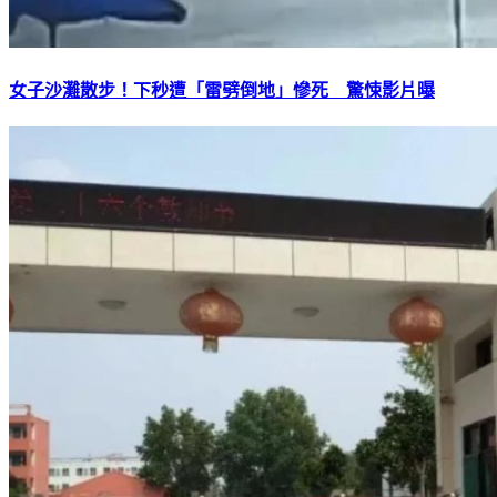
女子沙灘散步！下秒遭「雷劈倒地」慘死 驚悚影片曝