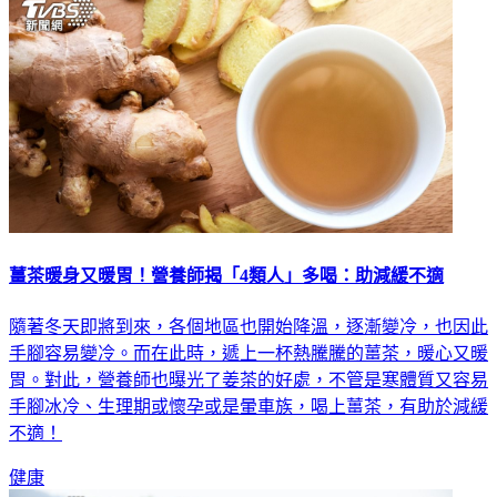
薑茶暖身又暖胃！營養師揭「4類人」多喝：助減緩不適
隨著冬天即將到來，各個地區也開始降溫，逐漸變冷，也因此
手腳容易變冷。而在此時，遞上一杯熱騰騰的薑茶，暖心又暖
胃。對此，營養師也曝光了姜茶的好處，不管是寒體質又容易
手腳冰冷、生理期或懷孕或是暈車族，喝上薑茶，有助於減緩
不適！
健康