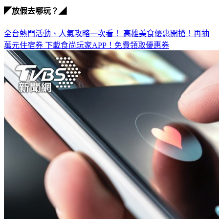
◤放假去哪玩？◢
全台熱門活動、人氣攻略一次看！
高雄美食優惠開搶！再抽
萬元住宿券
下載食尚玩家APP！免費領取優惠券