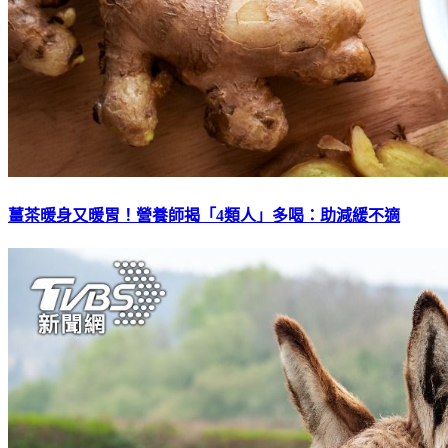
薑茶暖身又暖胃！營養師揭「4類人」多喝：助減緩不適