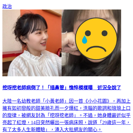
政治
挖呀挖老師病倒了！「插鼻管」憔悴模樣曝 近況全說了
大陸一名幼教老師「小黃老師」因一首《小小花園》，再加上
擁有如初戀般的甜美臉孔而一夕爆紅，洗腦的歌詞和琅琅上口
的旋律，被網友封為「挖呀挖老師」。不過，她身體最近似乎
亮起了紅燈，14日突然曬出一張病床照，說道「29歲這一年，
有了太多人生新體驗」，湧入大批網友的關心。