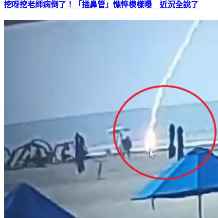
挖呀挖老師病倒了！「插鼻管」憔悴模樣曝 近況全說了