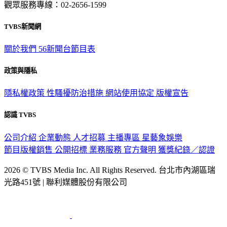
觀眾服務專線：02-2656-1599
TVBS新聞網
關於我們
56新聞台節目表
政策與隱私
隱私權政策
性騷擾防治措施
網站使用協定
版權宣告
認識 TVBS
公司介紹
企業動態
人才招募
主播專區
星藝象娛樂
節目版權銷售
公開招標
業務服務
官方聲明
獲獎紀錄／認證
2026 © TVBS Media Inc. All Rights Reserved. 台北市內湖區瑞
光路451號 | 聯利媒體股份有限公司