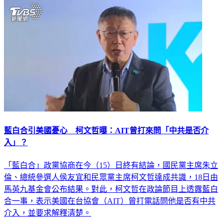
藍白合引美國憂心 柯文哲曝：AIT曾打來問「中共是否介
入」？
「藍白合」政黨協商在今（15）日終有結論，國民黨主席朱立
倫、總統參選人侯友宜和民眾黨主席柯文哲達成共識，18日由
馬英九基金會公布結果。對此，柯文哲在政論節目上透露藍白
合一事，表示美國在台協會（AIT）曾打電話問他是否有中共
介入，並要求解釋清楚。