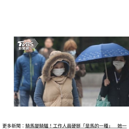
更多新聞：
騎馬變騎驢！工作人員硬掰「是馬的一種」　她一