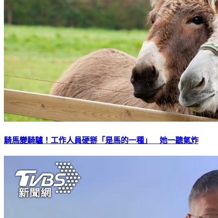
騎馬變騎驢！工作人員硬掰「是馬的一種」 她一聽氣炸