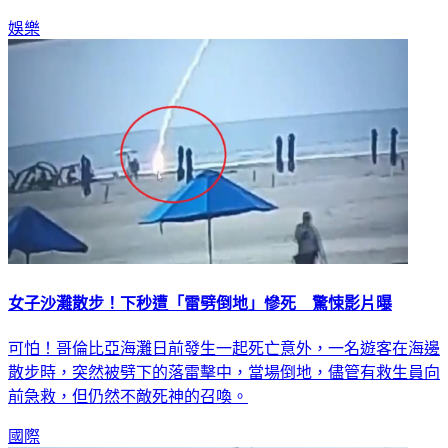
娛樂
女子沙灘散步！下秒遭「雷劈倒地」慘死 驚悚影片曝
可怕！哥倫比亞海灘日前發生一起死亡意外，一名遊客在海邊
散步時，突然被劈下的落雷擊中，當場倒地，儘管有救生員向
前急救，但仍然不敵死神的召喚。
國際