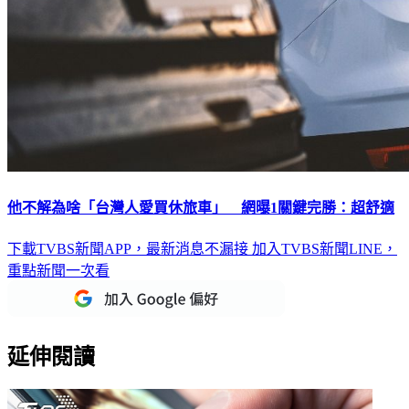
他不解為啥「台灣人愛買休旅車」 網曝1關鍵完勝：超舒適
下載TVBS新聞APP，最新消息不漏接
加入TVBS新聞LINE，
重點新聞一次看
延伸閱讀