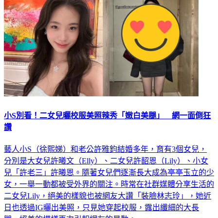
小S別看！二女兒曬校服美照辣秀「嫩白美腿」 網一面倒狂
讚
藝人小S（徐熙娣）和老公許雅鈞結婚多年，育有3個女兒，
分別是大女兒許曦文（Elly）、二女兒許韶恩（Lily）、小女
兒「許老三」許曦恩。隨著女兒們逐漸長大成為亭亭玉立的少
女，一舉一動都被受外界的關注。時常在社群媒體分享生活的
二女兒Lily，絕美的樣貌也被網友大讚「裝臉林志玲」，她近
日也透過IG曬出美照，只見她穿起校服，露出纖細的大長