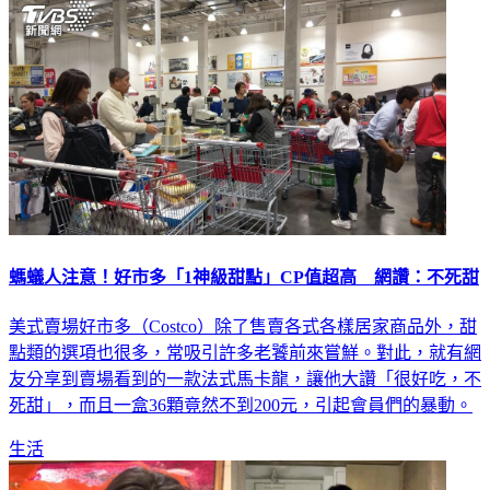
螞蟻人注意！好市多「1神級甜點」CP值超高 網讚：不死甜
美式賣場好市多（Costco）除了售賣各式各樣居家商品外，甜
點類的選項也很多，常吸引許多老饕前來嘗鮮。對此，就有網
友分享到賣場看到的一款法式馬卡龍，讓他大讚「很好吃，不
死甜」，而且一盒36顆竟然不到200元，引起會員們的暴動。
生活