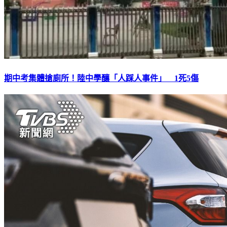
期中考集體搶廁所！陸中學釀「人踩人事件」 1死5傷