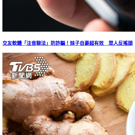
交友軟體「注音聊法」防詐騙！妹子自豪超有效 眾人反搖頭