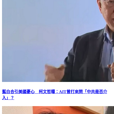
藍白合引美國憂心 柯文哲曝：AIT曾打來問「中共是否介
入」？