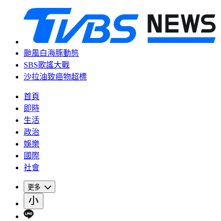
颱風白海豚動態
SBS歌謠大戰
沙拉油致癌物超標
首頁
即時
生活
政治
娛樂
國際
社會
更多