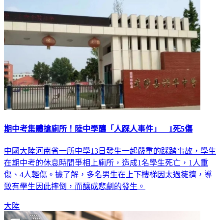
期中考集體搶廁所！陸中學釀「人踩人事件」 1死5傷
中國大陸河南省一所中學13日發生一起嚴重的踩踏事故，學生
在期中考的休息時間爭相上廁所，造成1名學生死亡，1人重
傷、4人輕傷。據了解，多名男生在上下樓梯因太過擁擠，導
致有學生因此摔倒，而釀成悲劇的發生。
大陸