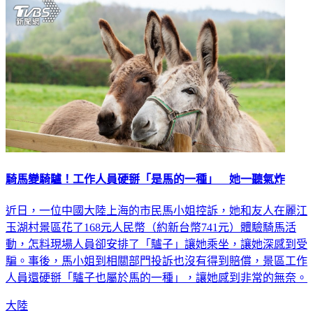
騎馬變騎驢！工作人員硬掰「是馬的一種」 她一聽氣炸
近日，一位中國大陸上海的市民馬小姐控訴，她和友人在麗江
玉湖村景區花了168元人民幣（約新台幣741元）體驗騎馬活
動，怎料現場人員卻安排了「驢子」讓她乘坐，讓她深感到受
騙。事後，馬小姐到相關部門投訴也沒有得到賠償，景區工作
人員還硬掰「驢子也屬於馬的一種」，讓她感到非常的無奈。
大陸