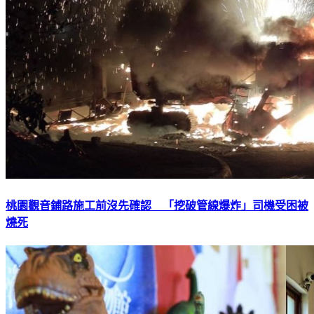
桃園觀音鋪路施工前沒先確認 「挖破管線爆炸」司機受困被
燒死