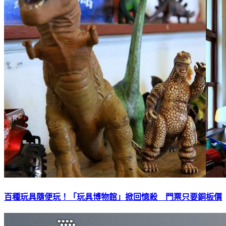
百種玩具隨便玩！「玩具博物館」掀回憶殺 門票只要銅板價