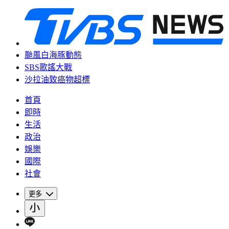
颱風白海豚動態
SBS歌謠大戰
沙拉油致癌物超標
首頁
即時
生活
政治
娛樂
國際
社會
更多