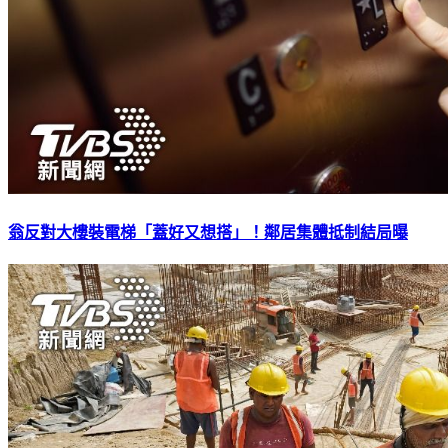
翁反對大樓裝電梯「蓋好又想搭」！鄰居集體抵制結局曝