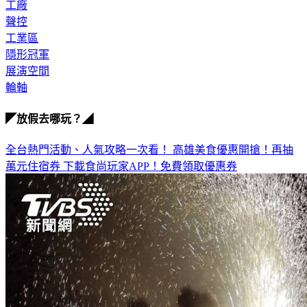
設計
工廠
聲控
工業區
隱形冠軍
展演空間
輪軸
◤放假去哪玩？◢
全台熱門活動、人氣攻略一次看！
高雄美食優惠開搶！再抽
萬元住宿券
下載食尚玩家APP！免費領取優惠券