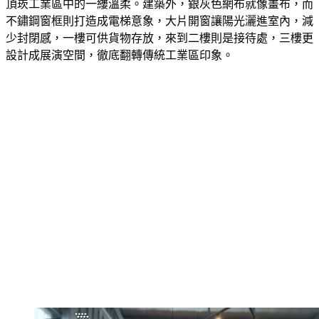
零件加工製造廠，希望能降低工廠生冷印象，成為粗獷的三重
頂崁工業區中的一縷溫柔。建築外，銀灰色網布就像畫布，而
不鏽鋼窗框則打造成電梯意象，大片開窗讓陽光灑進室內，減
少封閉感，一樓可供貨物存放，來到二樓則是接待處，三樓更
設計成展演空間，徹底翻轉傳統工業區印象。