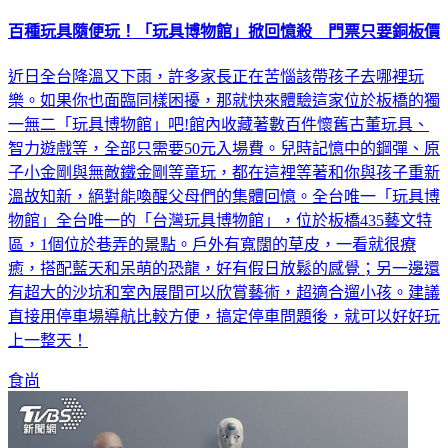
百種玩具隨便玩！「玩具博物館」掀回憶殺 門票只要銅板價
近日全台降溫又下雨，許多家長正在苦惱該帶孩子去哪裡玩
樂。如果你也面臨同樣困擾，那就快來體驗這家位於板橋的獨
一無二「玩具博物館」吧!館內收藏著數百件懷舊古董玩具、
智力遊戲等，全部只需要50元入場費。兒時記憶中的鋼彈、原
子小金剛與無敵鐵金剛等童玩，都在這裡等著和你與孩子重新
溫故知新，絕對能喚醒父母們的集體回憶。全台唯一「玩具博
物館」全台唯一的「台灣玩具博物館」，位於板橋435藝文特
區，1個位於巷弄的景點。戶外有寬闊的草皮，一看就很療
癒，搭配藍天和呆萌的恐龍，好有假日放鬆的感覺；另一邊還
有超大的沙坑和室內展間可以欣賞藝術，超適合遛小孩。建議
直接用停車場導航比較方便，搞定停車問題後，就可以好好玩
上一整天！
食尚