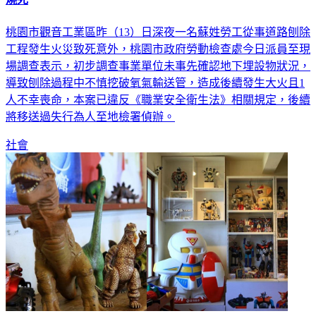
燒死
桃園市觀音工業區昨（13）日深夜一名蘇姓勞工從事道路刨除
工程發生火災致死意外，桃園市政府勞動檢查處今日派員至現
場調查表示，初步調查事業單位未事先確認地下埋設物狀況，
導致刨除過程中不慎挖破氧氣輸送管，造成後續發生大火且1
人不幸喪命，本案已違反《職業安全衛生法》相關規定，後續
將移送過失行為人至地檢署偵辦。
社會