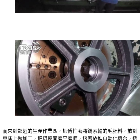
而來到鄰近的生產作業區，師傅忙著將鋼索輪的毛胚料，放到