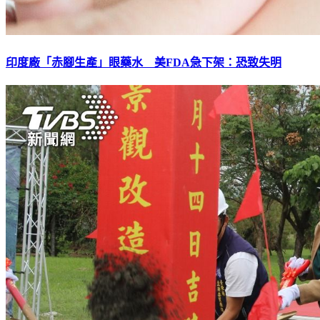
印度廠「赤腳生產」眼藥水 美FDA急下架：恐致失明