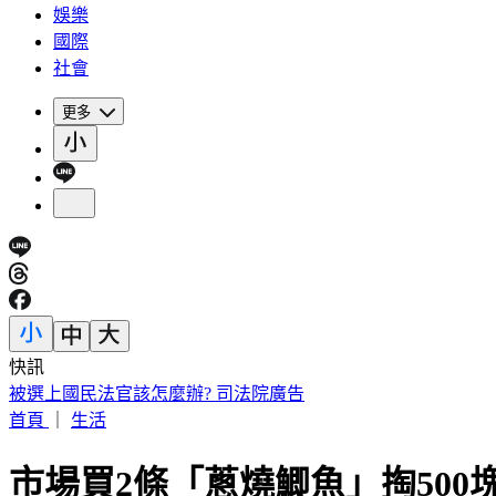
娛樂
國際
社會
更多
快訊
被選上國民法官該怎麼辦? 司法院廣告
首頁
｜
生活
市場買2條「蔥燒鯽魚」掏50