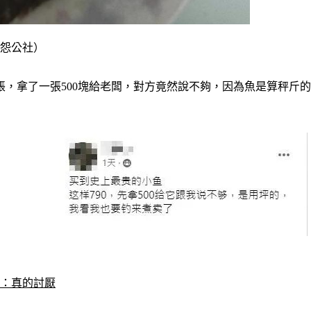
爆怨公社）
，拿了一張500塊給老闆，對方竟然說不夠，因為魚是算秤斤的
主：真的討厭