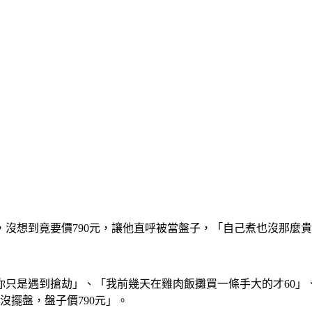
沒想到竟要價790元，讓他直呼被當盤子，「自己煮也沒那麼貴」
只是遇到搶劫」、「我前幾天在雞肉飯攤買一條手大的才60」、「
沒擺盤，盤子價790元」。