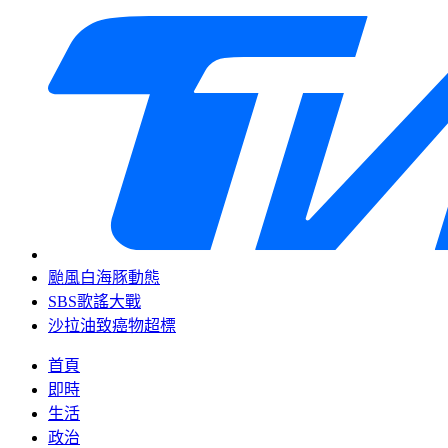
颱風白海豚動態
SBS歌謠大戰
沙拉油致癌物超標
首頁
即時
生活
政治