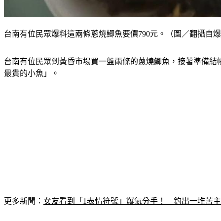
台南有位民眾爆料這兩條蔥燒鯽魚要價790元。（圖／翻攝自
台南有位民眾到黃昏市場買一盤兩條的蔥燒鯽魚，接著準備結帳
最貴的小魚」。
更多新聞：
女友看到「1表情符號」爆氣分手！　釣出一堆苦