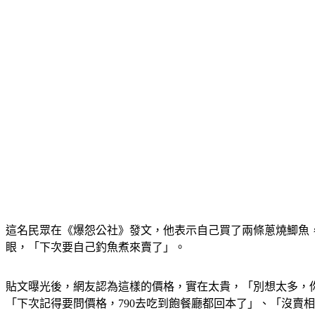
這名民眾在《爆怨公社》發文，他表示自己買了兩條蔥燒鯽魚，
眼，「下次要自己釣魚煮來賣了」。
貼文曝光後，網友認為這樣的價格，實在太貴，「別想太多，你
「下次記得要問價格，790去吃到飽餐廳都回本了」、「沒賣相