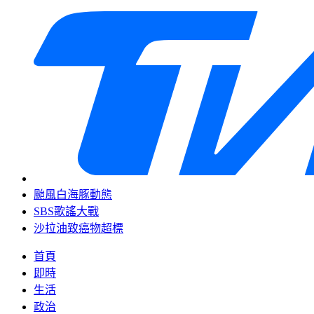
颱風白海豚動態
SBS歌謠大戰
沙拉油致癌物超標
首頁
即時
生活
政治