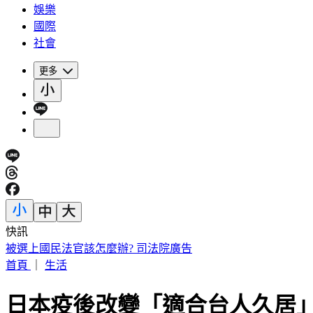
娛樂
國際
社會
更多
快訊
王凱靈堂曝光！黑色郵筒藏思念 70歲母缺席原因超催淚
首頁
｜
生活
日本疫後改變「適合台人久居」