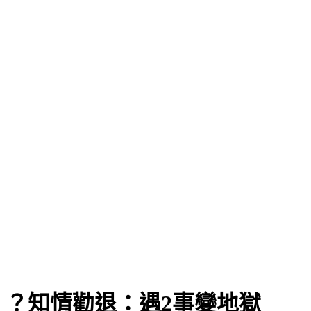
？知情勸退：遇2事變地獄