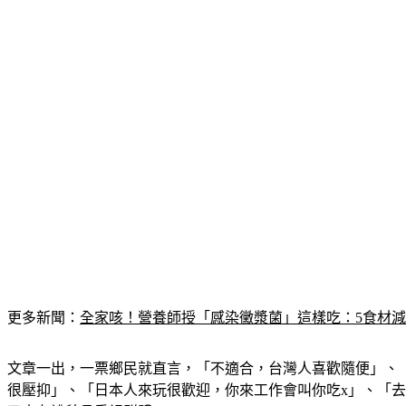
更多新聞：
全家咳！營養師授「感染黴漿菌」這樣吃：5食材
文章一出，一票鄉民就直言，「不適合，台灣人喜歡隨便」、
很壓抑」、「日本人來玩很歡迎，你來工作會叫你吃x」、「