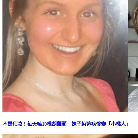
不是化妝！每天嗑10根胡蘿蔔 妹子染這病慘變「小橘人」