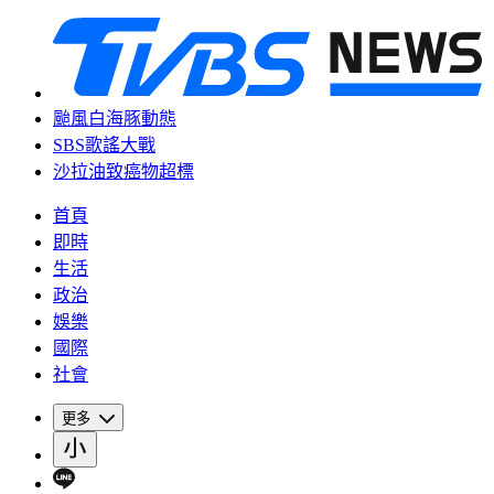
颱風白海豚動態
SBS歌謠大戰
沙拉油致癌物超標
首頁
即時
生活
政治
娛樂
國際
社會
更多