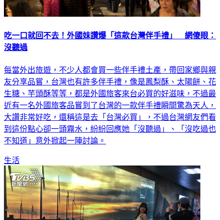
吃一口就回不去！外國妹讚爆「這款台灣伴手禮」 網傻眼：
沒聽過
每當外出旅遊，不少人都會買一些伴手禮土產，帶回家鄉與親
友分享品嘗，台灣也有許多伴手禮，像是鳳梨酥、太陽餅、花
生糖、芋頭酥等等，都是外國旅客來台必買的好滋味，不過最
近有一名外國旅客品嘗到了台灣的一款伴手禮瞬間驚為天人，
大讚非常好吃，還稱這是去「台灣必買」，不過台灣網友們看
到這份點心卻一頭霧水，紛紛回應她「沒聽過」、「沒吃過也
不知道」意外掀起一陣討論。
生活