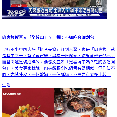
肉夾饃近百元「全碎肉」？ 網：不如吃台灣刈包
最近不少中國大陸「抖音美食」紅到台灣，像是「肉夾饃」就
是其中之一，有民眾嘗鮮，以為一份60元，結果竟然要95元，
而且肉還是切成碎的，他發文直呼「是被坑了嗎？乾脆去吃刈
包」，美食專家就說，肉夾饃跟刈包儘管有點相似，但作法不
同，尤其外皮，一個軟嫩、一個酥脆，不需要有太多比較。
生活