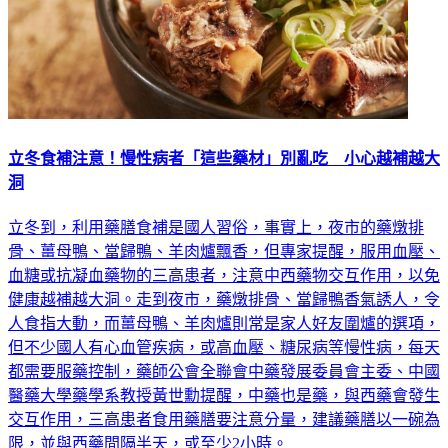
立冬食補注意！慢性病者「這些藥材」別亂吃 小心越補越大
洞
立冬到，利用藥膳食補是國人習俗，事實上，夜市的藥燉排
骨、薑母鴨、當歸鴨、羊肉爐飄香，但專家提醒，服用血壓、
血糖或抗凝血藥物的三高患者，注意中西藥物交互作用，以免
健康越補越大洞。走到夜市，藥燉排骨、當歸鴨香氣誘人，令
人食指大動，而薑母鴨、羊肉爐則常是家人好友圍爐的選項，
但不少國人有心血管疾病，或高血壓、糖尿病等慢性病，每天
都需要服藥控制，藥師公會全聯會中藥發展委員會主委、中國
醫藥大學藥學系教授黃世勳提醒，中藥也是藥，與西藥會發生
交互作用，三高患者食用藥膳要注意分量，建議藥膳以一碗為
限，並與西藥間隔半天，或至少2小時。