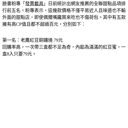
臉書粉專「
發票載具
」日前統計出網友推薦的全聯甜點品項排
行前五名。粉專表示，這幾款價格不僅平易近人且味道也不輸
外面的甜點店，即使偶爾嘴饞買來吃也不傷荷包。其中有五款
擁有高CP值且都不超過百元，分別如下：
第一名：老鷹紅豆銅鑼燒 79元
回購率高，一次帶三盒都不足為奇，內餡為滿滿的紅豆蜜，一
盒8入只要79元。