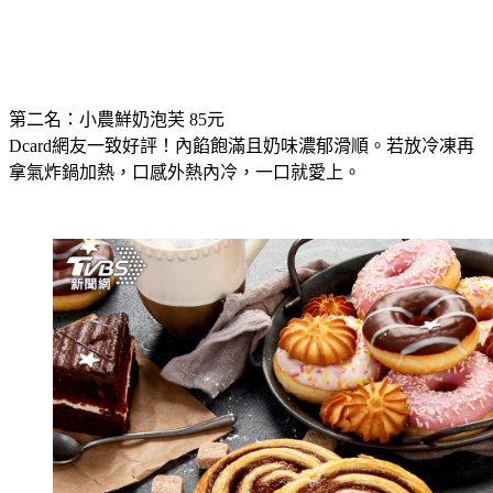
第二名：小農鮮奶泡芙 85元
Dcard網友一致好評！內餡飽滿且奶味濃郁滑順。若放冷凍再
拿氣炸鍋加熱，口感外熱內冷，一口就愛上。