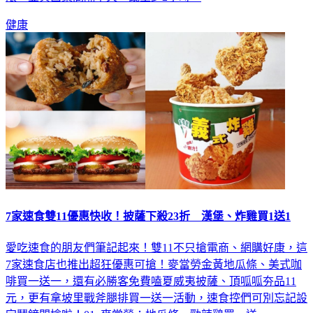
健康
7家速食雙11優惠快收！披薩下殺23折 漢堡、炸雞買1送1
愛吃速食的朋友們筆記起來！雙11不只搶電商、網購好康，這
7家速食店也推出超狂優惠可搶！麥當勞金黃地瓜條、美式咖
啡買一送一，還有必勝客免費嗑夏威夷披薩、頂呱呱夯品11
元，更有拿坡里戰斧腿排買一送一活動，速食控們可別忘記設