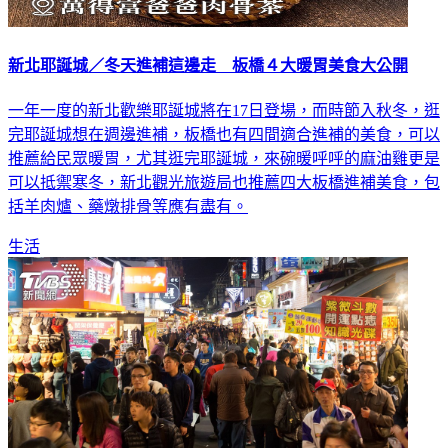
新北耶誕城／冬天進補這邊走 板橋４大暖胃美食大公開
一年一度的新北歡樂耶誕城將在17日登場，而時節入秋冬，逛
完耶誕城想在週邊進補，板橋也有四間適合進補的美食，可以
推薦給民眾暖胃，尤其逛完耶誕城，來碗暖呼呼的麻油雞更是
可以抵禦寒冬，新北觀光旅遊局也推薦四大板橋進補美食，包
括羊肉爐、藥燉排骨等應有盡有。
生活