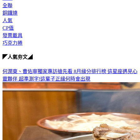
全聯
銅鑼燒
人氣
CP值
發票載具
巧克力捲
◤人氣夯文◢
何潤東、曹佑寧獨家專訪搶先看
8月緣分排行榜 這星座遇見心
靈夥伴
超準測字!這輩子正緣何時會出現