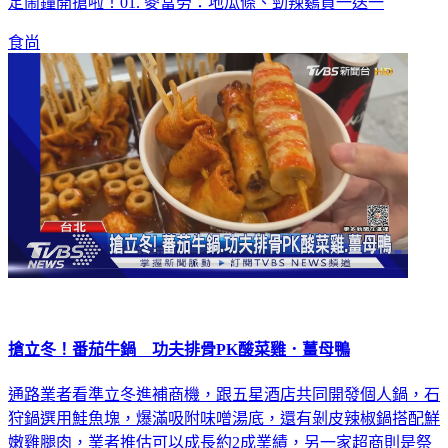
定鬧鐘開搶啦！01. 麥當勞：地瓜條、勁辣鷄買一送一
食尚
搶立冬！番茄牛鍋 功夫排骨PK酸菜雞．薑母鴨
通路業者看準立冬進補商機，跟五星酒店共同開發個人鍋，石
狩鍋選用鮭魚塊，爆滿吸附味噌湯底，還有剝皮辣椒鍋搭配鮮
嫩雞腿肉，業者推估可以成長約2成業績，另一家超商則是祭