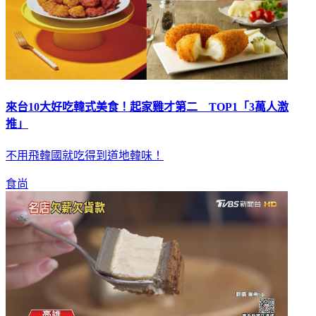
來台10大好吃韓式美食！起家雞才第二 TOP1「3萬人激
推」
不用飛韓國就吃得到道地韓味！
食尚