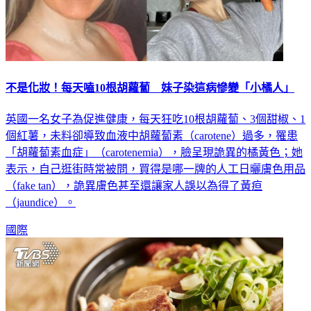
不是化妝！每天嗑10根胡蘿蔔 妹子染這病慘變「小橘人」
英國一名女子為促進健康，每天狂吃10根胡蘿蔔、3個甜椒、1
個紅薯，未料卻導致血液中胡蘿蔔素（carotene）過多，罹患
「胡蘿蔔素血症」（carotenemia），臉呈現詭異的橘黃色；她
表示，自己逛街時常被問，買得是哪一牌的人工日曬膚色用品
（fake tan），詭異膚色甚至還讓家人誤以為得了黃疸
（jaundice）。
國際