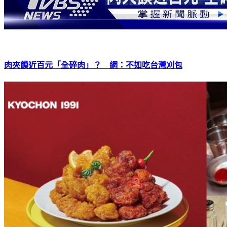
肉夾饃近百元「全碎肉」？ 網：不如吃台灣刈包