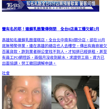
蠻有名的耶！連鎖乳酪驚傳倒閉 全台8店員工爆欠薪2月
高雄知名連鎖乳酪蛋糕店，全台北中南有8間分店，卻在10月
底無預警停業，連在高雄的總店也人去樓空，傳出有廠商被欠
百萬貨款，跑到業者辦公室找不到人，才知道已經退租，甚至
有員工PO網控訴，兩個月沒收到薪水，求證勞工局，資方已
出面協調，勞工撤回調解申請。
社會