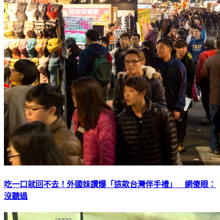
吃一口就回不去！外國妹讚爆「這款台灣伴手禮」 網傻眼：
沒聽過