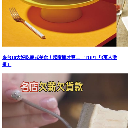
來台10大好吃韓式美食！起家雞才第二 TOP1「3萬人激
推」