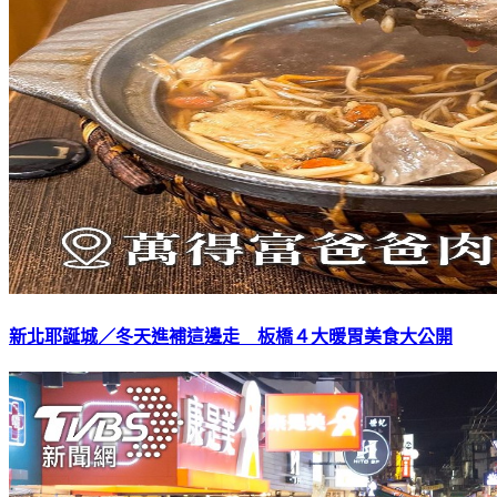
新北耶誕城／冬天進補這邊走 板橋４大暖胃美食大公開