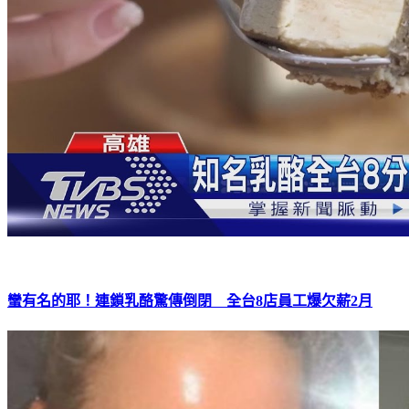
蠻有名的耶！連鎖乳酪驚傳倒閉 全台8店員工爆欠薪2月