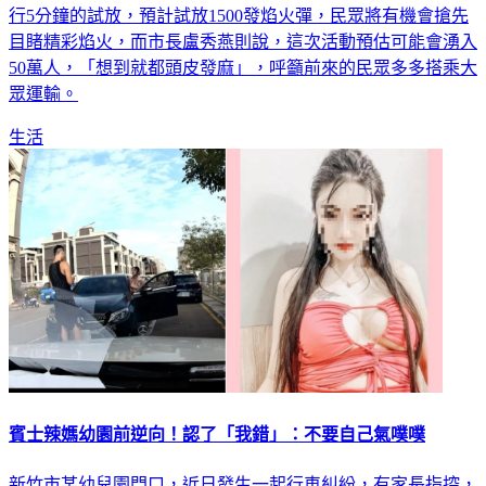
行5分鐘的試放，預計試放1500發焰火彈，民眾將有機會搶先
目睹精彩焰火，而市長盧秀燕則說，這次活動預估可能會湧入
50萬人，「想到就都頭皮發麻」，呼籲前來的民眾多多搭乘大
眾運輸。
生活
賓士辣媽幼園前逆向！認了「我錯」：不要自己氣噗噗
新竹市某幼兒園門口，近日發生一起行車糾紛，有家長指控，