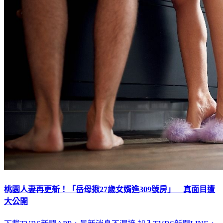
桃園人妻再更新！「岳母揪27歲女婿進309號房」 真面目遭
大公開