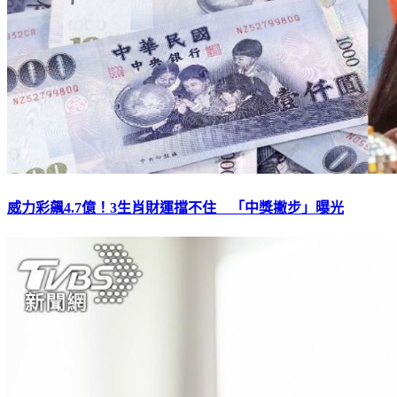
威力彩飆4.7億！3生肖財運擋不住 「中獎撇步」曝光