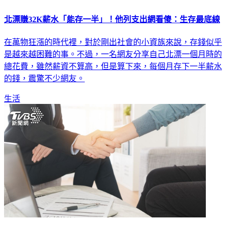
北漂賺32K薪水「能存一半」！他列支出網看傻：生存最底線
在萬物狂漲的時代裡，對於剛出社會的小資族來說，存錢似乎
是越來越困難的事。不過，一名網友分享自己北漂一個月時的
總花費，雖然薪資不算高，但是算下來，每個月存下一半薪水
的錢，震驚不少網友。
生活