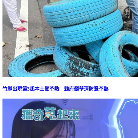
竹縣出現第3起本土登革熱 縣府籲孳清防登革熱