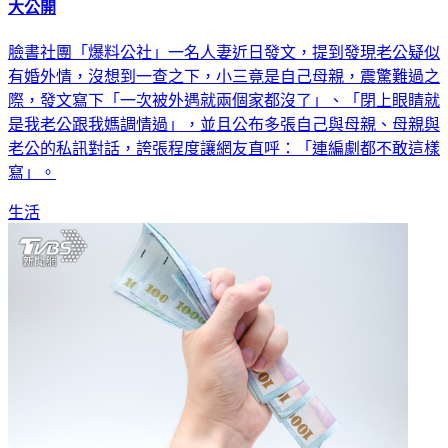
大公開
臉書社團「爆料公社」一名人妻近日發文，提到發現老公疑似
有婚外情，沒想到一查之下，小三竟是自己母親，震驚難過之
際，發文寫下「一次被外遇就兩個家都沒了」、「閉上眼睛就
是我老公跟我媽調情過」，並且公布多張自己與母親、母親與
老公的私訊對話，誇張程度讓網友直呼：「連編劇都不敢這樣
寫」。
生活