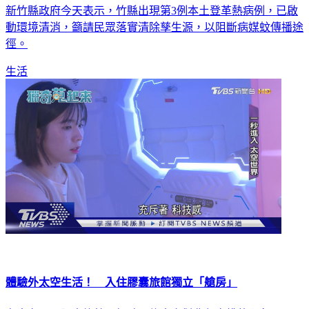
新竹縣政府今天表示，竹縣出現第3例本土登革熱病例，已啟
動環境清消，籲請民眾落實清除孳生源，以阻斷病媒蚊傳播途
徑。
生活
體驗外太空生活！ 入住膠囊旅館獨立「艙房」