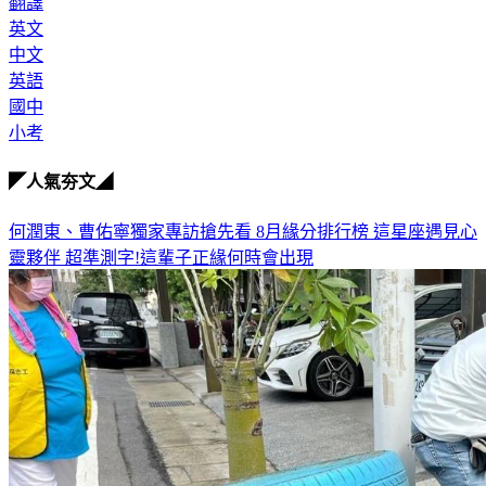
翻譯
英文
中文
英語
國中
小考
◤人氣夯文◢
何潤東、曹佑寧獨家專訪搶先看
8月緣分排行榜 這星座遇見心
靈夥伴
超準測字!這輩子正緣何時會出現