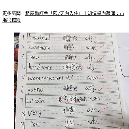
更多新聞：
租屋繳訂金「限7天內入住」！知情揭內幕嘆：市
場很糟糕