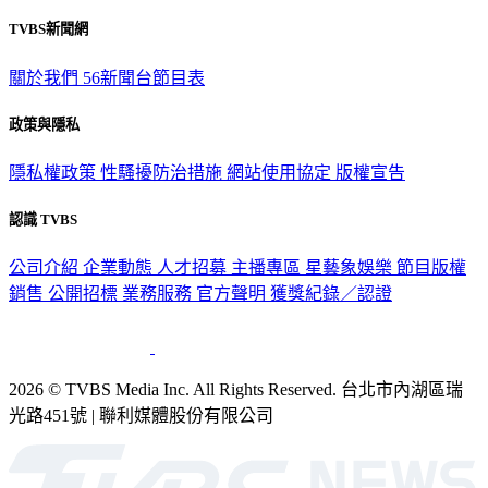
TVBS新聞網
關於我們
56新聞台節目表
政策與隱私
隱私權政策
性騷擾防治措施
網站使用協定
版權宣告
認識 TVBS
公司介紹
企業動態
人才招募
主播專區
星藝象娛樂
節目版權
銷售
公開招標
業務服務
官方聲明
獲獎紀錄／認證
2026 © TVBS Media Inc. All Rights Reserved. 台北市內湖區瑞
光路451號 | 聯利媒體股份有限公司