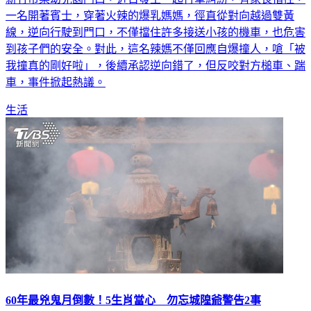
一名開著賓士，穿著火辣的爆乳媽媽，徑直從對向越過雙黃
線，逆向行駛到門口，不僅擋住許多接送小孩的機車，也危害
到孩子們的安全。對此，這名辣媽不僅回應自爆撞人，嗆「被
我撞真的剛好啦」，後續承認逆向錯了，但反咬對方槌車、踹
車，事件掀起熱議。
生活
60年最兇鬼月倒數！5生肖當心 勿忘城隍爺警告2事