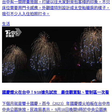
台中有一間膠囊旅館，打破以往大家對背包客棧的印象，不只
床位需要用門卡感應，外觀還特別設計成太空船艙房的樣子，
吸引不少人入住拍照打卡。
生活
國慶煙火在台中！9/18搶先試放 最佳觀賞點、管制區一次看
下個月就是雙十國慶，而今（2023）年國慶煙火拍板在台中市
中央公園施放，民政局表示， 9月18日晚間9時於中央公園進