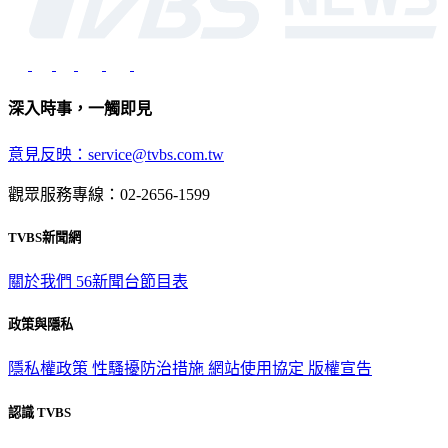
深入時事，一觸即見
意見反映：service@tvbs.com.tw
觀眾服務專線：02-2656-1599
TVBS新聞網
關於我們
56新聞台節目表
政策與隱私
隱私權政策
性騷擾防治措施
網站使用協定
版權宣告
認識 TVBS