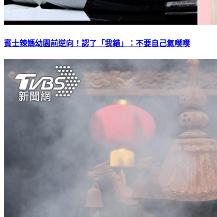
賓士辣媽幼園前逆向！認了「我錯」：不要自己氣噗噗