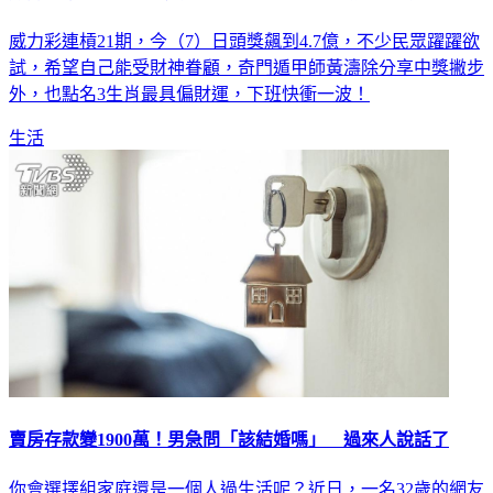
威力彩連槓21期，今（7）日頭獎飆到4.7億，不少民眾躍躍欲
試，希望自己能受財神眷顧，奇門遁甲師黃濤除分享中獎撇步
外，也點名3生肖最具偏財運，下班快衝一波！
生活
賣房存款變1900萬！男急問「該結婚嗎」 過來人說話了
你會選擇組家庭還是一個人過生活呢？近日，一名32歲的網友