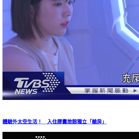
體驗外太空生活！ 入住膠囊旅館獨立「艙房」