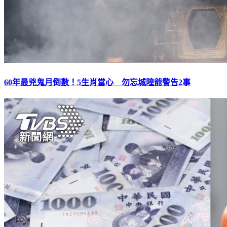
60年最兇鬼月倒數！5生肖當心 勿忘城隍爺警告2事