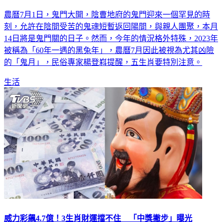
農曆7月1日，鬼門大開，陰曹地府的鬼門迎來一個罕見的時
刻，允許在陰間受苦的鬼魂短暫返回陽間，與親人團聚，本月
14日將是鬼門關的日子。然而，今年的情況格外特殊，2023年
被稱為「60年一遇的黑兔年」，農曆7月因此被視為尤其凶險
的「鬼月」，民俗專家楊登嵙提醒，五生肖要特別注意。
生活
威力彩飆4.7億！3生肖財運擋不住 「中獎撇步」曝光