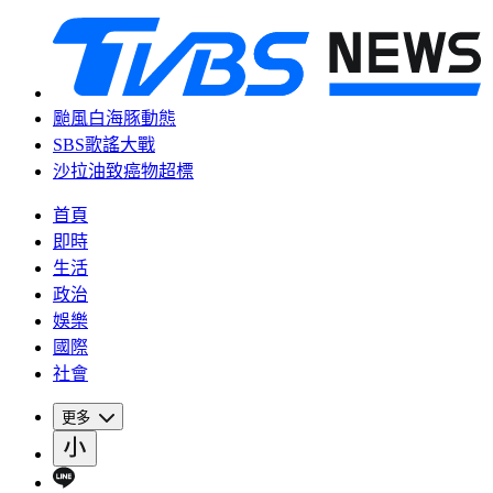
颱風白海豚動態
SBS歌謠大戰
沙拉油致癌物超標
首頁
即時
生活
政治
娛樂
國際
社會
更多