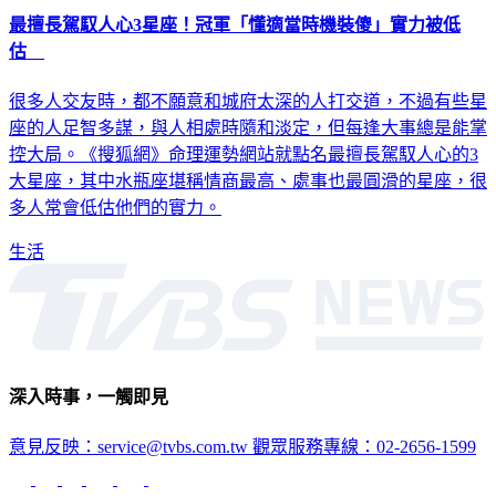
最擅長駕馭人心3星座！冠軍「懂適當時機裝傻」實力被低
估
很多人交友時，都不願意和城府太深的人打交道，不過有些星
座的人足智多謀，與人相處時隨和淡定，但每逢大事總是能掌
控大局。《搜狐網》命理運勢網站就點名最擅長駕馭人心的3
大星座，其中水瓶座堪稱情商最高、處事也最圓滑的星座，很
多人常會低估他們的實力。
生活
深入時事，一觸即見
意見反映：service@tvbs.com.tw
觀眾服務專線：02-2656-1599