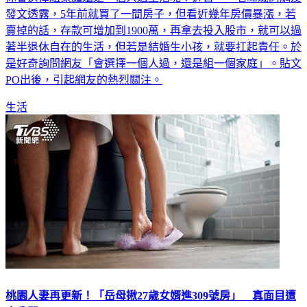
發文透露，5年前就買了一間房子，但看近幾年房價暴漲，若
賣掉的話，存款可增加到1900萬，再拿去投入股市，就可以過
著半退休自在的生活，但若是結婚生小孩，就要扛起責任。於
是好奇詢問網友「會選擇一個人過，還是組一個家庭」。貼文
PO出後，引起網友的熱烈關注。
生活
桃園人妻再更新！「岳母揪27歲女婿進309號房」 真面目遭