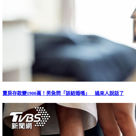
賣房存款變1900萬！男急問「該結婚嗎」 過來人說話了