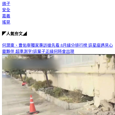
鴿子
安全
嘉義
搖晃
◤人氣夯文◢
何潤東、曹佑寧獨家專訪搶先看
8月緣分排行榜 這星座遇見心
靈夥伴
超準測字!這輩子正緣何時會出現