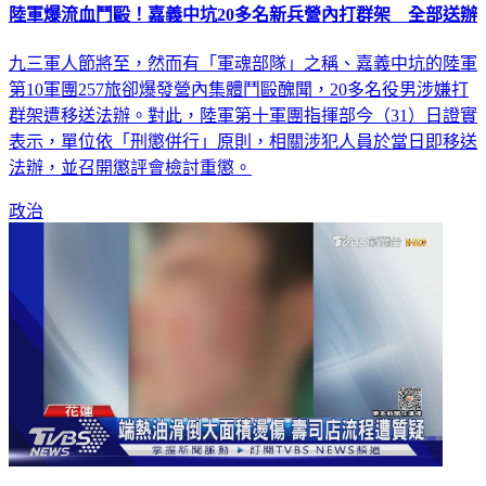
陸軍爆流血鬥毆！嘉義中坑20多名新兵營內打群架 全部送辦
九三軍人節將至，然而有「軍魂部隊」之稱、嘉義中坑的陸軍
第10軍團257旅卻爆發營內集體鬥毆醜聞，20多名役男涉嫌打
群架遭移送法辦。對此，陸軍第十軍團指揮部今（31）日證實
表示，單位依「刑懲併行」原則，相關涉犯人員於當日即移送
法辦，並召開懲評會檢討重懲。
政治