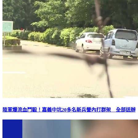
陸軍爆流血鬥毆！嘉義中坑20多名新兵營內打群架 全部送辦