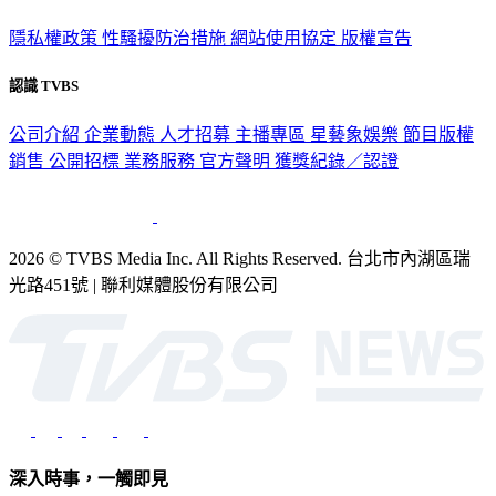
隱私權政策
性騷擾防治措施
網站使用協定
版權宣告
認識 TVBS
公司介紹
企業動態
人才招募
主播專區
星藝象娛樂
節目版權
銷售
公開招標
業務服務
官方聲明
獲獎紀錄／認證
2026 © TVBS Media Inc. All Rights Reserved. 台北市內湖區瑞
光路451號 | 聯利媒體股份有限公司
深入時事，一觸即見