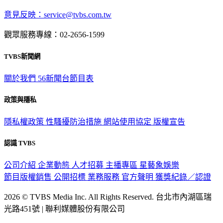
意見反映：service@tvbs.com.tw
觀眾服務專線：02-2656-1599
TVBS新聞網
關於我們
56新聞台節目表
政策與隱私
隱私權政策
性騷擾防治措施
網站使用協定
版權宣告
認識 TVBS
公司介紹
企業動態
人才招募
主播專區
星藝象娛樂
節目版權銷售
公開招標
業務服務
官方聲明
獲獎紀錄／認證
2026 © TVBS Media Inc. All Rights Reserved. 台北市內湖區瑞
光路451號 | 聯利媒體股份有限公司