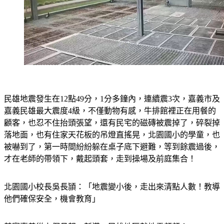
民雄地震發生在12點49分，1分多鐘內，連續震3次，嘉義市及
嘉義民雄最大震度4級，不僅動物有感，牛排館裡正在用餐的
顧客，也忍不住抬頭張望，還有民宅的磁磚被震掉了，碎裂掉
落地面，也有住家天花板的吊燈直搖晃，北園國小的學童，也
被嚇到了，第一時間紛紛躲在桌子底下避難，等到餘震過後，
才在老師的帶領下，戴起頭套，走到操場及前庭集合！
北園國小校長吳長頴：「地震變小後，走出來清點人數！教導
他們確保安全，機會教育」