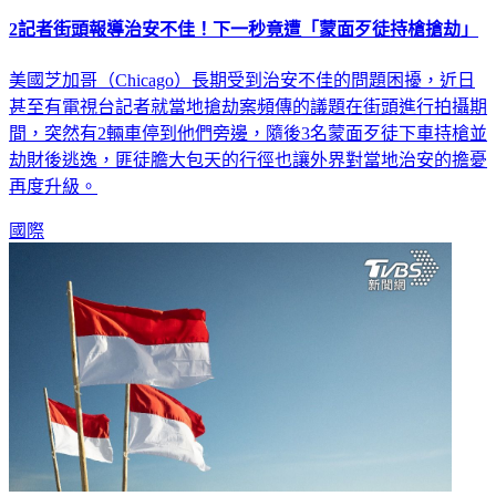
2記者街頭報導治安不佳！下一秒竟遭「蒙面歹徒持槍搶劫」
美國芝加哥（Chicago）長期受到治安不佳的問題困擾，近日
甚至有電視台記者就當地搶劫案頻傳的議題在街頭進行拍攝期
間，突然有2輛車停到他們旁邊，隨後3名蒙面歹徒下車持槍並
劫財後逃逸，匪徒膽大包天的行徑也讓外界對當地治安的擔憂
再度升級。
國際