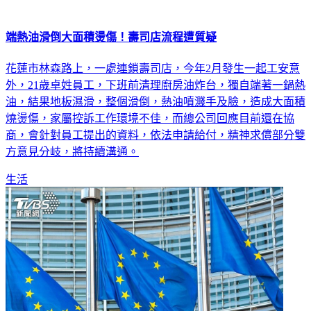
端熱油滑倒大面積燙傷！壽司店流程遭質疑
花蓮市林森路上，一處連鎖壽司店，今年2月發生一起工安意
外，21歲卓姓員工，下班前清理廚房油炸台，獨自端著一鍋熱
油，結果地板濕滑，整個滑倒，熱油噴濺手及臉，造成大面積
燒燙傷，家屬控訴工作環境不佳，而總公司回應目前還在協
商，會針對員工提出的資料，依法申請給付，精神求償部分雙
方意見分岐，將持續溝通。
生活