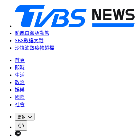
颱風白海豚動態
SBS歌謠大戰
沙拉油致癌物超標
首頁
即時
生活
政治
娛樂
國際
社會
更多