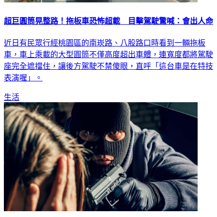
超巨圓筒晃整路！拖板車恐怖超載 目擊駕駛驚喊：會出人命
近日有民眾行經桃園區的南崁路、八股路口時看到一輛拖板
車，車上乘載的大型圓筒不僅高度超出車體，連寬度都將駕駛
座完全遮擋住，讓後方駕駛不禁傻眼，直呼「這台車是在特技
表演喔」。
生活