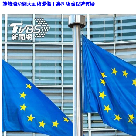
端熱油滑倒大面積燙傷！壽司店流程遭質疑