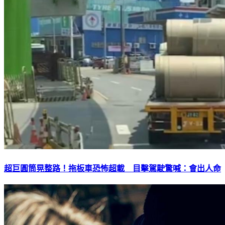
超巨圓筒晃整路！拖板車恐怖超載 目擊駕駛驚喊：會出人命