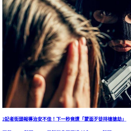
2記者街頭報導治安不佳！下一秒竟遭「蒙面歹徒持槍搶劫」