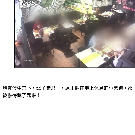
地震發生當下，鴿子嚇飛了，連正躺在地上休息的小黑狗，都
被嚇得跳了起來！