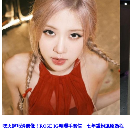
吃火鍋巧遇偶像！ROSÉ IG親曬手寫信 七年鐵粉還原過程