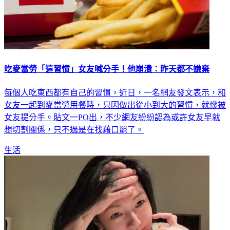
吃麥當勞「這習慣」女友喊分手！他崩潰：昨天都不嫌棄
每個人吃東西都有自己的習慣，近日，一名網友發文表示，和
女友一起到麥當勞用餐時，只因做出從小到大的習慣，就慘被
女友提分手。貼文一PO出，不少網友紛紛認為或許女友早就
想切割關係，只不過是在找藉口罷了。
生活