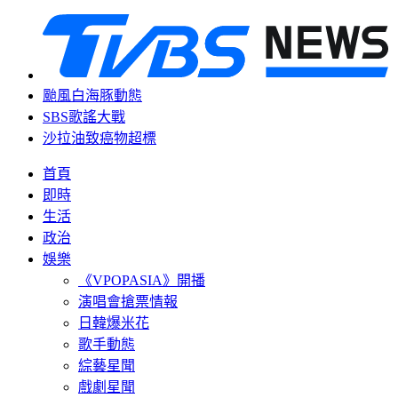
颱風白海豚動態
SBS歌謠大戰
沙拉油致癌物超標
首頁
即時
生活
政治
娛樂
《VPOPASIA》開播
演唱會搶票情報
日韓爆米花
歌手動態
綜藝星聞
戲劇星聞