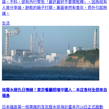
論。不料，卻有內行警告「最近最好不要買乾糧」，因為就有
人曾分享過，餅乾的箱子打開，裏面竟然有香灰，意外引起熱
議。
生活
核廢水掀仇日情緒！東京餐廳怒嗆中國人：本店食材全部來自
福島
日本福島第一核電廠的含氚廢水排海計畫本月24日正式啟動