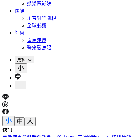
娛樂電影院
國際
川普對等關稅
全球必讀
社會
毒駕連爆
警察愛無限
更多
快訊