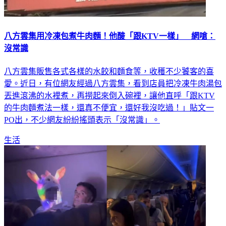
八方雲集用冷凍包煮牛肉麵！他酸「跟KTV一樣」 網嗆：
沒常識
八方雲集販售各式各樣的水餃和麵食等，收穫不少饕客的喜
愛。近日，有位網友經過八方雲集，看到店員把冷凍牛肉湯包
丟進滾沸的水裡煮，再撈起來倒入碗裡，讓他直呼「跟KTV
的牛肉麵煮法一樣，還真不便宜，還好我沒吃過！」貼文一
PO出，不少網友紛紛搖頭表示「沒常識」。
生活