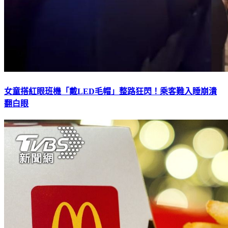
女童搭紅眼班機「戴LED毛帽」整路狂閃！乘客難入睡崩潰
翻白眼