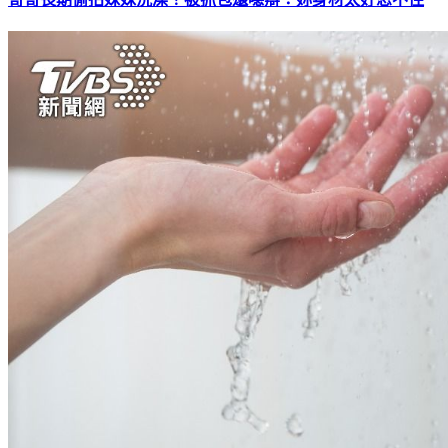
哥哥長期偷拍妹妹洗澡！被抓包還噁辯：妳身材太好忍不住