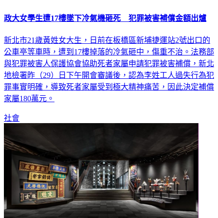
政大女學生遭17樓墜下冷氣機砸死 犯罪被害補償金額出爐
新北市21歲黃姓女大生，日前在板橋區新埔捷運站2號出口的
公車亭等車時，遭到17樓掉落的冷氣砸中，傷重不治。法務部
與犯罪被害人保護協會協助死者家屬申請犯罪被害補償，新北
地檢署昨（29）日下午開會審議後，認為李姓工人過失行為犯
罪事實明確，導致死者家屬受到極大精神痛苦，因此決定補償
家屬180萬元。
社會