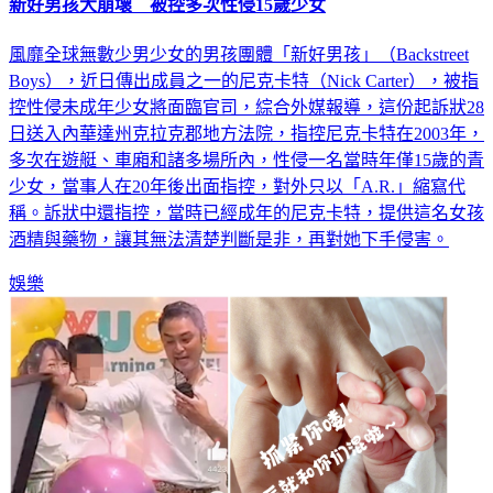
新好男孩大崩壞 被控多次性侵15歲少女
風靡全球無數少男少女的男孩團體「新好男孩」（Backstreet
Boys），近日傳出成員之一的尼克卡特（Nick Carter），被指
控性侵未成年少女將面臨官司，綜合外媒報導，這份起訴狀28
日送入內華達州克拉克郡地方法院，指控尼克卡特在2003年，
多次在遊艇、車廂和諸多場所內，性侵一名當時年僅15歲的青
少女，當事人在20年後出面指控，對外只以「A.R.」縮寫代
稱。訴狀中還指控，當時已經成年的尼克卡特，提供這名女孩
酒精與藥物，讓其無法清楚判斷是非，再對她下手侵害。
娛樂