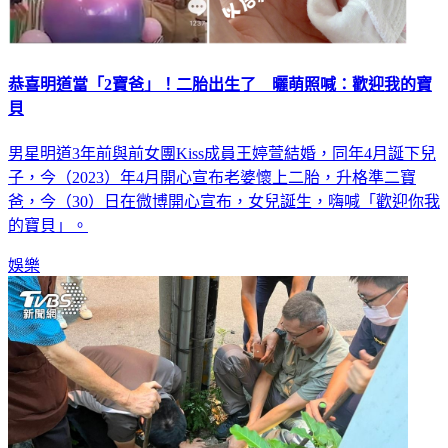
恭喜明道當「2寶爸」！二胎出生了 曬萌照喊：歡迎我的寶
貝
男星明道3年前與前女團Kiss成員王婷萱結婚，同年4月誕下兒
子，今（2023）年4月開心宣布老婆懷上二胎，升格準二寶
爸，今（30）日在微博開心宣布，女兒誕生，嗨喊「歡迎你我
的寶貝」。
娛樂