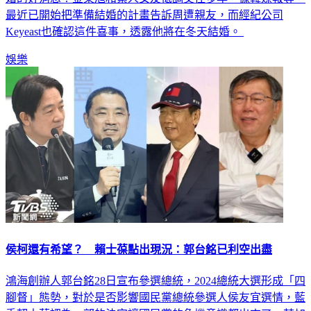
婚的好消息！金東旭和素人女友低調交往多年，據韓媒報導，
最近已開始把準備結婚的計畫告訴周遭親友，而經紀公司
Keyeast也確認這件喜事，透露他將在冬天結婚。
娛樂
侯柯還有希望？ 賴士葆點出現況：郭台銘已利空出盡
鴻海創辦人郭台銘28日宣布參選總統，2024總統大選形成「四