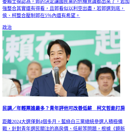
腳督」態勢，對於是否影響國民黨總統參選人侯友宜選情，藍
委賴士葆認為，郭的決定讓國民黨的危機意識都出來了，若加
強整合其實還有得看，且郭看似以利空出盡，若郭選到底，
侯、柯整合壓制郭在5％內還有希望。
政治
民調／年輕票誰最多？青年評他可改善低薪 柯文哲能打房
距離2024大選僅剩4個多月，藍綠白三黨總統參選人積極備