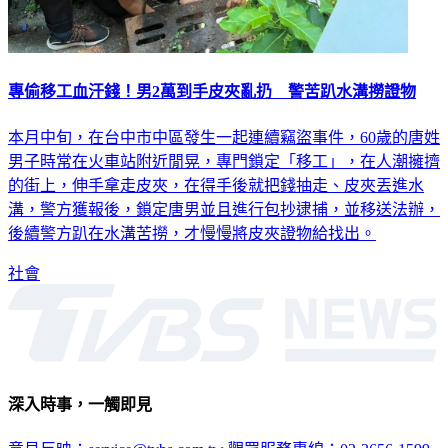
專偷移工血汗錢！男2萬到手皮夾亂扔 警苦趴水溝撈證物
本月中旬，在台中市中區發生一起連續竊盜事件，60歲的唐姓
男子時常在火車站附近閒晃，專門鎖定「移工」，在人潮擁擠
的街上，伸手拿走皮夾，在得手後就把錢抽走、皮夾丟進水
溝，警方獲報後，鎖定唐男並且進行包抄逮捕，並移送法辦，
後續警方趴在水溝苦撈，才慢慢將皮夾證物給找出。
社會
深入時事，一觸即見