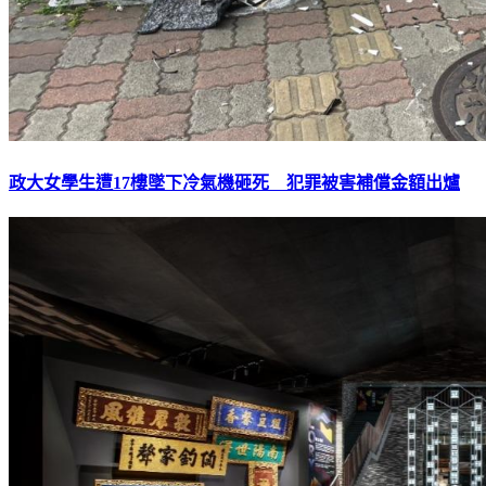
政大女學生遭17樓墜下冷氣機砸死 犯罪被害補償金額出爐