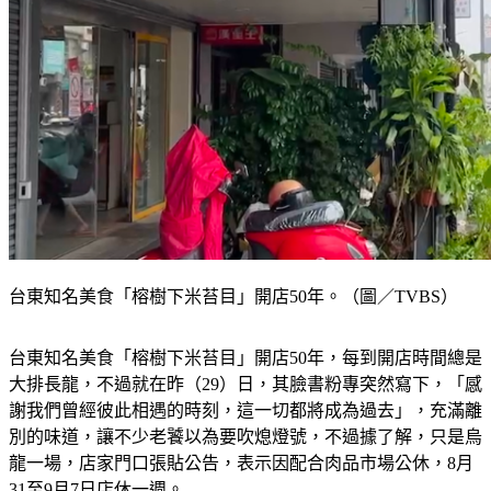
台東知名美食「榕樹下米苔目」開店50年。（圖／TVBS）
台東知名美食「榕樹下米苔目」開店50年，每到開店時間總是
大排長龍，不過就在昨（29）日，其臉書粉專突然寫下，「感
謝我們曾經彼此相遇的時刻，這一切都將成為過去」，充滿離
別的味道，讓不少老饕以為要吹熄燈號，不過據了解，只是烏
龍一場，店家門口張貼公告，表示因配合肉品市場公休，8月