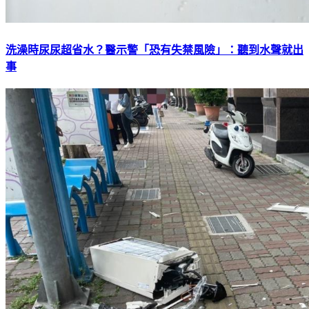
洗澡時尿尿超省水？醫示警「恐有失禁風險」：聽到水聲就出
事