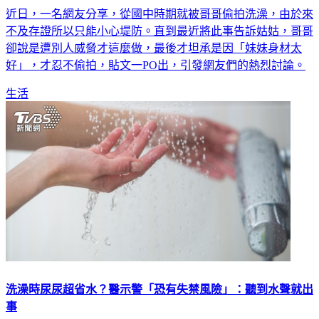
近日，一名網友分享，從國中時期就被哥哥偷拍洗澡，由於來
不及存證所以只能小心堤防。直到最近將此事告訴姑姑，哥哥
卻說是遭別人威脅才這麼做，最後才坦承是因「妹妹身材太
好」，才忍不偷拍，貼文一PO出，引發網友們的熱烈討論。
生活
洗澡時尿尿超省水？醫示警「恐有失禁風險」：聽到水聲就出