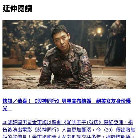
延伸閱讀
快訊／恭喜！《與神同行》男星宣布結婚 絕美女友身份曝
光
40歲韓國男星金東旭以韓劇《咖啡王子1號店》爆紅亞洲，退
伍後演出電影《與神同行》人氣更加翻漲，今（30）傳出將結