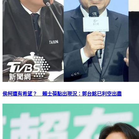
侯柯還有希望？ 賴士葆點出現況：郭台銘已利空出盡