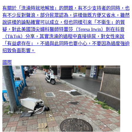
事
有關於「洗澡時就地解放」的問題，有不少支持者的同時，也
有不少反對聲浪，部分民眾認為，這樣做既方便又省水，雖然
說這樣的論點確實可以成立，但也同樣引來「不衛生」的質
疑，對此美國頂尖婦科醫師特蕾莎（Teresa Irwin）則在抖音
（TikTok）分享，其實洗澡的過程中直接排尿，對女性來說
「有益處存在」，不過與此同時也要小心，不要因為過度強迫
招致負面影響。
國際