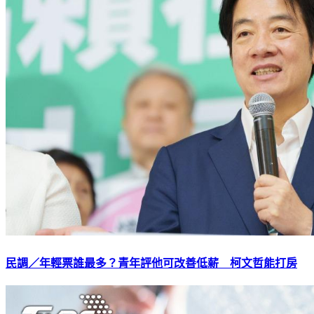
民調／年輕票誰最多？青年評他可改善低薪 柯文哲能打房