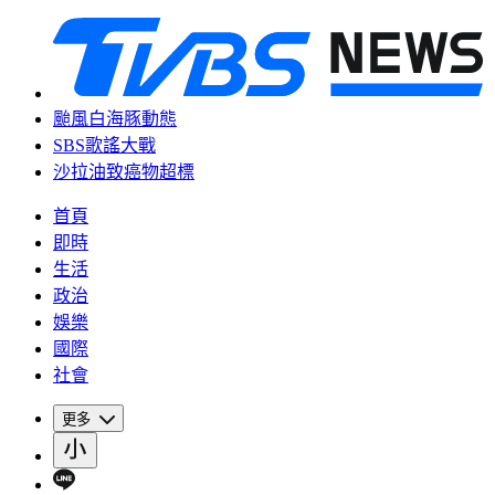
颱風白海豚動態
SBS歌謠大戰
沙拉油致癌物超標
首頁
即時
生活
政治
娛樂
國際
社會
更多