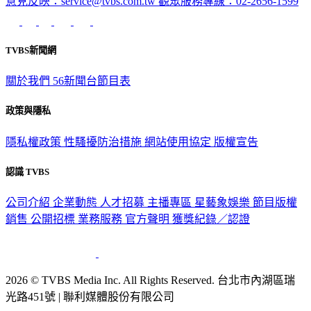
意見反映：service@tvbs.com.tw
觀眾服務專線：02-2656-1599
TVBS新聞網
關於我們
56新聞台節目表
政策與隱私
隱私權政策
性騷擾防治措施
網站使用協定
版權宣告
認識 TVBS
公司介紹
企業動態
人才招募
主播專區
星藝象娛樂
節目版權
銷售
公開招標
業務服務
官方聲明
獲獎紀錄／認證
2026 © TVBS Media Inc. All Rights Reserved. 台北市內湖區瑞