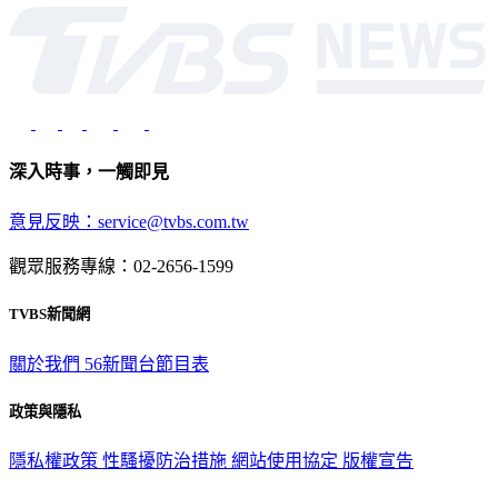
光路451號 | 聯利媒體股份有限公司
深入時事，一觸即見
意見反映：service@tvbs.com.tw
觀眾服務專線：02-2656-1599
TVBS新聞網
關於我們
56新聞台節目表
政策與隱私
隱私權政策
性騷擾防治措施
網站使用協定
版權宣告