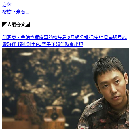
暫停營業
店休
榕樹下米苔目
◤人氣夯文◢
何潤東、曹佑寧獨家專訪搶先看
8月緣分排行榜 這星座遇見心
靈夥伴
超準測字!這輩子正緣何時會出現