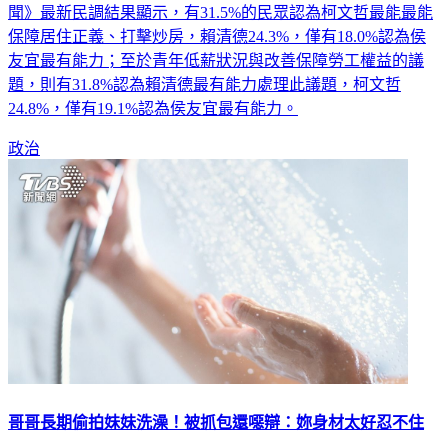
戰，針對青年選民關注的高房價、低薪等問題，根據《鏡新
聞》最新民調結果顯示，有31.5%的民眾認為柯文哲最能最能
保障居住正義、打擊炒房，賴清德24.3%，僅有18.0%認為侯
友宜最有能力；至於青年低薪狀況與改善保障勞工權益的議
題，則有31.8%認為賴清德最有能力處理此議題，柯文哲
24.8%，僅有19.1%認為侯友宜最有能力。
政治
哥哥長期偷拍妹妹洗澡！被抓包還噁辯：妳身材太好忍不住