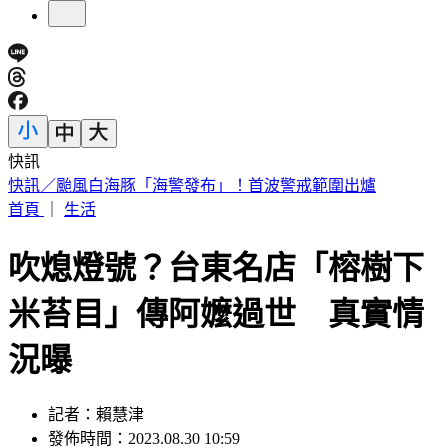
快訊
快訊／南港LaLaport施工鷹架坍塌 航空巨型裝置藝術直墜3
樓
首頁
｜
生活
吹熄燈號？台東名店「榕樹下
米苔目」傳阿嬤過世 真實情
況曝
記者：賴慧津