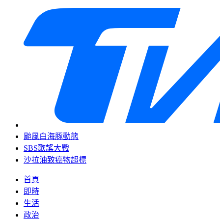
颱風白海豚動態
SBS歌謠大戰
沙拉油致癌物超標
首頁
即時
生活
政治