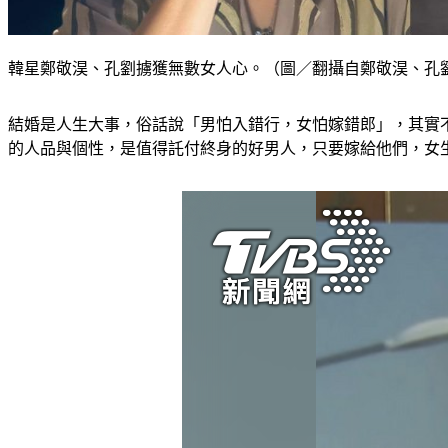
韓星鄭敬淏、孔劉擄獲無數女人心。（圖／翻攝自鄭敬淏、孔劉 
結婚是人生大事，俗話說「男怕入錯行，女怕嫁錯郎」，其實
的人品與個性，是值得託付終身的好男人，只要嫁給他們，女