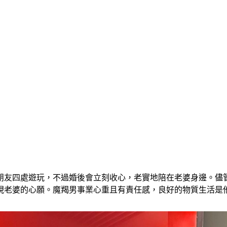
朋友四處遊玩，不過婚後會立刻收心，老實地陪在老婆身邊。儘
現老婆的心願。魔羯男事業心重且有責任感，良好的物質生活是