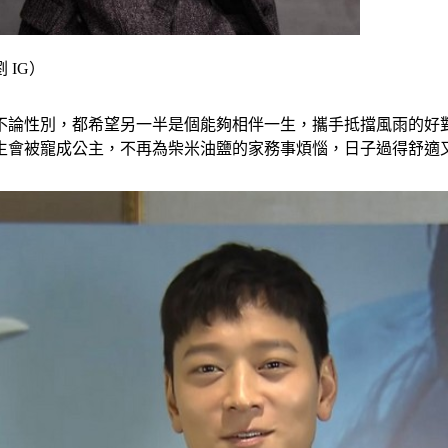
IG）
不論性別，都希望另一半是個能夠相伴一生，攜手抵擋風雨的好
生會被寵成公主，不再為柴米油鹽的家務事煩惱，日子過得舒適