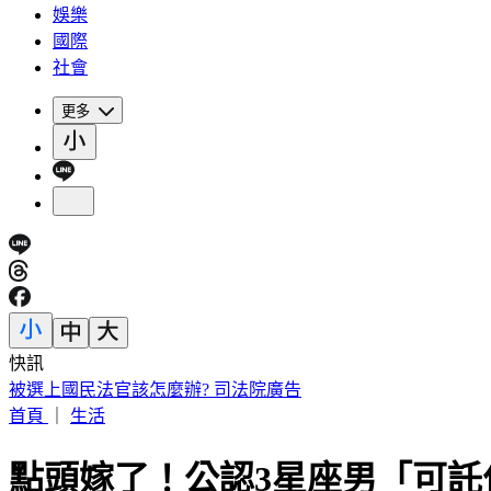
娛樂
國際
社會
更多
快訊
被選上國民法官該怎麼辦? 司法院廣告
首頁
｜
生活
點頭嫁了！公認3星座男「可託