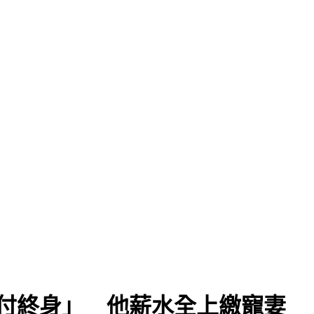
付終身」 他薪水全上繳寵妻