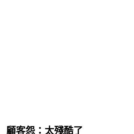
」 顧客怨：太殘酷了