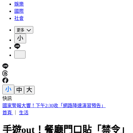
娛樂
國際
社會
更多
快訊
《花蓮好FUN》YOYO家族互動秀 每週六日花蓮鯉魚潭演出
首頁
｜
生活
手遊out！餐廳門口貼「禁令