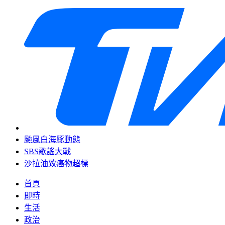
颱風白海豚動態
SBS歌謠大戰
沙拉油致癌物超標
首頁
即時
生活
政治