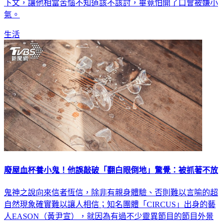
飲料後，得到對方「晚點再給」的回覆，未料苦等多日仍沒有
下文，讓他相當苦惱不知道該不該討，畢竟怕開了口會被嫌小
氣。
生活
廢屋血杯養小鬼！他誤敲破「翻白眼倒地」驚覺：被抓著不放
鬼神之說向來信者恆信，除非有親身體驗、否則難以言喻的超
自然現象確實難以讓人相信；知名團體「CIRCUS」出身的藝