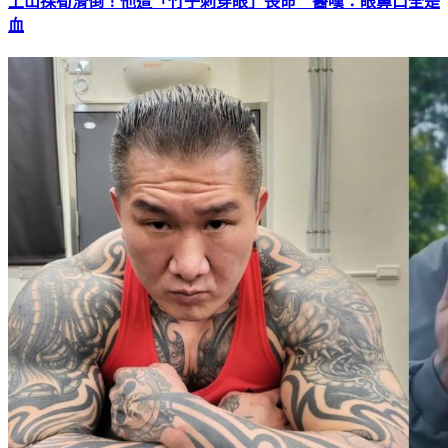
上山採筍滑倒！他遭「竹子刺穿眼」喪命 醫嘆：眼鼻口全是
血