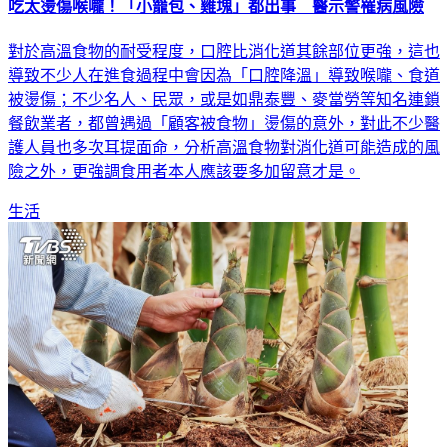
吃太燙傷喉嚨！「小籠包、雞塊」都出事 醫示警罹病風險
對於高溫食物的耐受程度，口腔比消化道其餘部位更強，這也
導致不少人在進食過程中會因為「口腔降溫」導致喉嚨、食道
被燙傷；不少名人、民眾，或是如鼎泰豐、麥當勞等知名連鎖
餐飲業者，都曾遇過「顧客被食物」燙傷的意外，對此不少醫
護人員也多次耳提面命，分析高溫食物對消化道可能造成的風
險之外，更強調食用者本人應該要多加留意才是。
生活