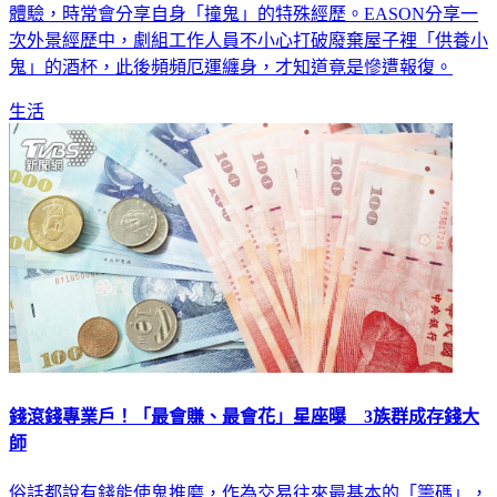
人EASON（黃尹宣），就因為有過不少靈異節目的節目外景
體驗，時常會分享自身「撞鬼」的特殊經歷。EASON分享一
次外景經歷中，劇組工作人員不小心打破廢棄屋子裡「供養小
鬼」的酒杯，此後頻頻厄運纏身，才知道竟是慘遭報復。
生活
錢滾錢專業戶！「最會賺、最會花」星座曝 3族群成存錢大
師