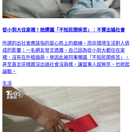
從小到大住家裡！她遭諷「不知民間疾苦」：不算出過社會
所謂的出社會應該指的是心態上的磨練，而非環境生活對人造
成的影響；一名網友發文透露，自己因為從小到大都住在家
裡、沒有在外租過房，竟因此被同事嘲諷「不知民間疾苦」，
甚至直言這樣跟沒出過社會沒兩樣，讓當事人超無奈、也掀起
論戰。
生活