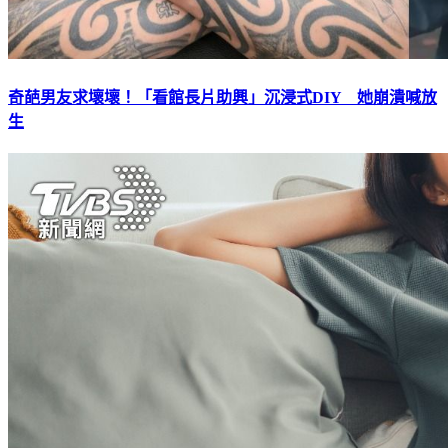
奇葩男友求壞壞！「看館長片助興」沉浸式DIY 她崩潰喊放
生