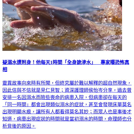
疑溺水遭附身！他每天1時間「全身詭滲水」 專家曝恐怖真
相
靈異故事向來時有所聞，但終究屬於難以解釋的超自然現象，
因此信與不信就是見仁見智；資深護理師侯怡岑分享，過去曾
安排一名因溺水而險些喪命的病患入院，但病患卻在每天的
「同一時間」都會出現類似溺水的症狀，甚至會發現床單莫名
出現明顯水痕，讓所有人都看得莫名其妙；而眾人也是事後才
知道，病患出現症狀的時間就是當初溺水的時間，命理師也分
析背後的原因。