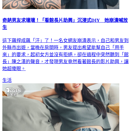
奇葩男友求壞壞！「看館長片助興」沉浸式DIY 她崩潰喊放
生
這下飆捍成飆「汗」了！一名女網友崩潰表示，自己和男友到
外縣市出遊，當晚在房間時，男友提出希望能幫自己「用手
來」的要求，起初女方並沒有拒絕，卻在過程中突然聽到「館
長」陳之漢的聲音，才發現男友竟然看著館長的影片助興，讓
她超傻眼。
生活