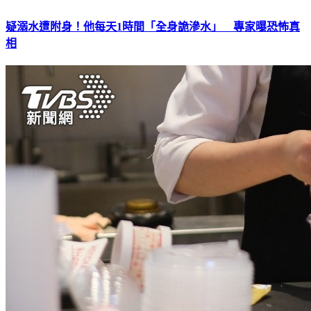
疑溺水遭附身！他每天1時間「全身詭滲水」 專家曝恐怖真
相