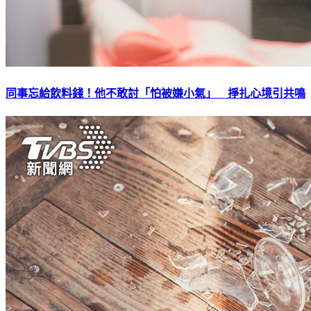
同事忘給飲料錢！他不敢討「怕被嫌小氣」 掙扎心境引共鳴