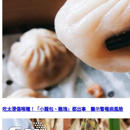
吃太燙傷喉嚨！「小籠包、雞塊」都出事 醫示警罹病風險