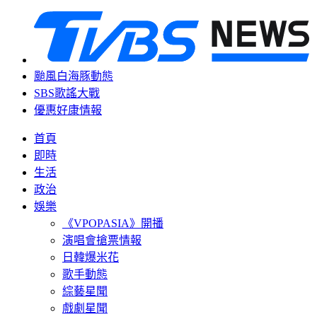
颱風白海豚動態
SBS歌謠大戰
優惠好康情報
首頁
即時
生活
政治
娛樂
《VPOPASIA》開播
演唱會搶票情報
日韓爆米花
歌手動態
綜藝星聞
戲劇星聞