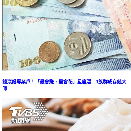
錢滾錢專業戶！「最會賺、最會花」星座曝 3族群成存錢大
師