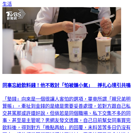
生活
同事忘給飲料錢！他不敢討「怕被嫌小氣」 掙扎心境引共鳴
「墊錢」向來是一個很讓人害怕的選項，畢竟所謂「親兄弟明
算帳」，牽扯到金錢的是總是需要妥善處理，若對方跟自己私
交甚篤那或許還好說，但倘若是同個職場、私下交集不多的同
事、甚至是主管呢？男網友發文透露，自己日前幫女同事買完