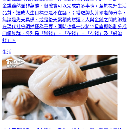
俗話都說有錢能使鬼推磨，作為交易往來最基本的「籌碼」，
金錢雖然並非萬能、但確實可以完成許多事情，至於提升生活
品質、達成人生目標更是不在話下；塔羅牌艾菲爾老師分享，
無論是先天具備、或是後天累積的財運，人與金錢之間的聯繫
在現代社會顯然極為重要，同時也進一步將12星座概略劃分成
四個族群，分別是「賺錢」、「花錢」、「存錢」及「錢滾
錢」。
生活