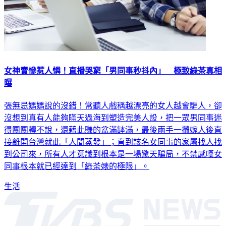
女神賣慘惹人憐！直播哭窮「男同事秒抖內」 極致綠茶真相
曝
張無忌媽媽說的沒錯！常聽人戲稱越漂亮的女人越會騙人，卻
沒想到真有人能夠瞞天過海到塑造完美人設，把一眾男同事迷
得團團轉不說，還藉此賺的盆滿缽滿，最後兩手一攤嫁人後直
接離開台灣就此「人間蒸發」；直到該名女同事的家屬找人找
到公司來，所有人才意識到根本是一場驚天騙局，不禁感嘆女
同事根本就已經達到「綠茶婊的極限」。
生活