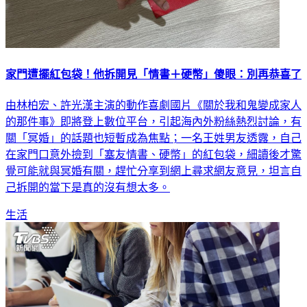
家門遭擺紅包袋！他拆開見「情書＋硬幣」傻眼：別再恭喜了
由林柏宏、許光漢主演的動作喜劇國片《關於我和鬼變成家人
的那件事》即將登上數位平台，引起海內外粉絲熱烈討論，有
關「冥婚」的話題也短暫成為焦點；一名王姓男友透露，自己
在家門口意外撿到「塞友情書、硬幣」的紅包袋，細讀後才驚
覺可能就與冥婚有關，趕忙分享到網上尋求網友意見，坦言自
己拆開的當下是真的沒有想太多。
生活