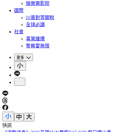
娛樂電影院
國際
川普對等關稅
全球必讀
社會
毒駕連爆
警察愛無限
更多
快訊