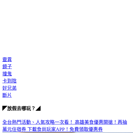
靈異
鏡子
撞鬼
卡到陰
好兄弟
斷片
◤放假去哪玩？◢
全台熱門活動、人氣攻略一次看！
高雄美食優惠開搶！再抽