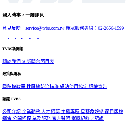
深入時事，一觸即見
意見反映：service@tvbs.com.tw
觀眾服務專線：02-2656-1599
TVBS新聞網
關於我們
56新聞台節目表
政策與隱私
隱私權政策
性騷擾防治措施
網站使用協定
版權宣告
認識 TVBS
公司介紹
企業動態
人才招募
主播專區
星藝象娛樂
節目版權
銷售
公開招標
業務服務
官方聲明
獲獎紀錄／認證