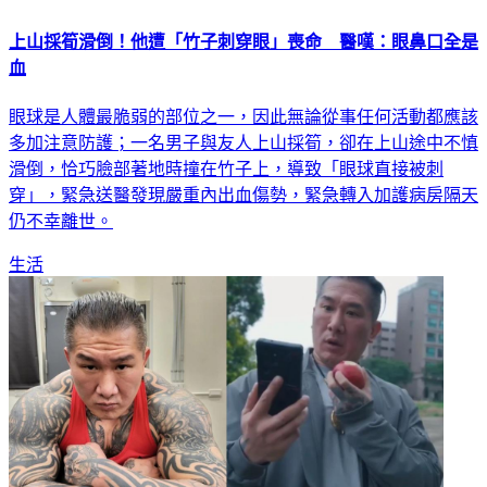
上山採筍滑倒！他遭「竹子刺穿眼」喪命 醫嘆：眼鼻口全是
血
眼球是人體最脆弱的部位之一，因此無論從事任何活動都應該
多加注意防護；一名男子與友人上山採筍，卻在上山途中不慎
滑倒，恰巧臉部著地時撞在竹子上，導致「眼球直接被刺
穿」，緊急送醫發現嚴重內出血傷勢，緊急轉入加護病房隔天
仍不幸離世。
生活