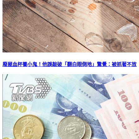
廢屋血杯養小鬼！他誤敲破「翻白眼倒地」驚覺：被抓著不放