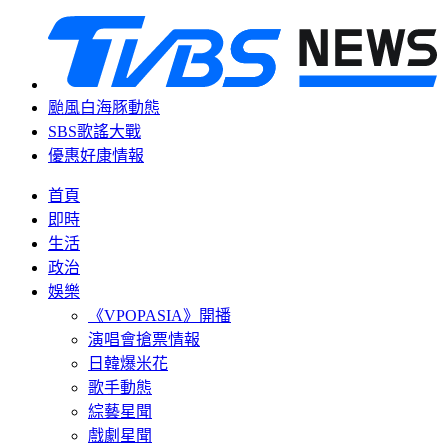
颱風白海豚動態
SBS歌謠大戰
優惠好康情報
首頁
即時
生活
政治
娛樂
《VPOPASIA》開播
演唱會搶票情報
日韓爆米花
歌手動態
綜藝星聞
戲劇星聞