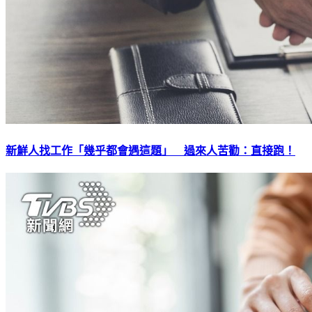
新鮮人找工作「幾乎都會遇這題」 過來人苦勸：直接跑！