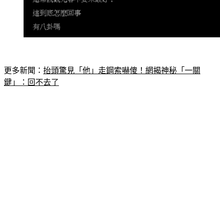
更多新聞：
抬頭驚見「他」走鋼索嚇傻！網揭神秘「一關
鍵」：回不去了