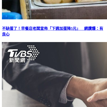
不缺蛋了！早餐店老闆宣佈「下週加蛋降5元」 網讚爆：有
良心