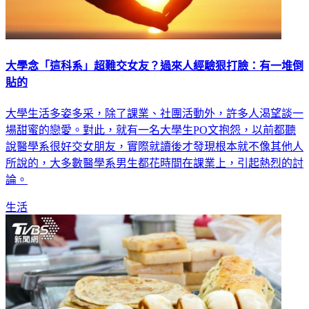
大學念「這科系」超難交女友？過來人經驗狠打臉：有一堆倒
貼的
大學生活多姿多采，除了課業、社團活動外，許多人渴望談一
場甜蜜的戀愛。對此，就有一名大學生PO文抱怨，以前都聽
說醫學系很好交女朋友，實際就讀後才發現根本就不像其他人
所說的，大多數醫學系男生都花時間在課業上，引起熱烈的討
論。
生活