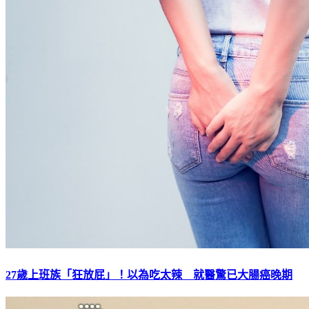
27歲上班族「狂放屁」！以為吃太辣 就醫驚已大腸癌晚期