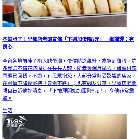
不缺蛋了！早餐店老闆宣佈「下週加蛋降5元」 網讚爆：有
良心
全台各地前陣子陷入缺蛋潮，蛋價隨之飆升，為買到雞蛋，許
多民眾不惜花時間排在長長人龍，所幸幾個月過去，雞蛋供應
問題已回穩。不過，有民眾抱怨，大部分當時受影響的店家，
在蛋價下降後堅持「只漲不跌」；也有網友分享，早餐店老闆
親自告訴他好消息，「下禮拜開始加蛋降5元！」令他非常震
驚。
生活