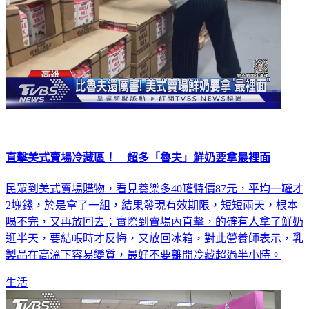
直擊美式賣場冷藏區！ 超多「魯夫」鮮奶要拿最裡面
民眾到美式賣場購物，看見養樂多40罐特價87元，平均一罐才
2塊錢，於是拿了一組，結果發現有效期限，短短兩天，根本
喝不完，又再放回去；實際到賣場內直擊，的確有人拿了鮮奶
逛半天，要結帳時才反悔，又放回冰箱，對此營養師表示，乳
製品在高溫下容易變質，最好不要離開冷藏超過半小時。
生活