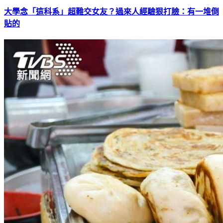
大學念「這科系」超難交女友？過來人經驗狠打臉：有一堆倒
貼的