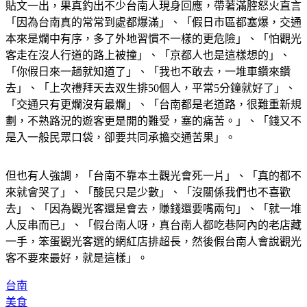
貼文一出，果真釣出不少台南人現身回應，帶著滿腔怒火直言
「因為台南真的常常到處都爆滿」、「假日市區都塞爆，交通
本來是爛中有序，多了外地習慣不一樣的更危險」、「怕觀光
客走在沒人行道的路上被撞」、「京都人也是這樣想的」、
「你假日來一趟就知道了」、「我也不敢去，一堆車鑽來鑽
去」、「上次禮拜天去双生排50個人，平常5分鐘就好了」、
「交通只有更爛沒有最爛」、「台南都是老道路，很難重新規
劃，不熟路況的遊客更是開的難受，塞的痛苦。」、「錢又不
是入一般民眾口袋，卻要共同承擔交通苦果」。
但也有人強調，「台南不靠本土觀光會死一片」、「真的都不
來就會哭了」、「酸民只是少數」、「沒關係我們也不喜歡
去」、「因為觀光客還是會去，賺錢還要嘴兩句」、「就一堆
人反串而已」、「假台南人呀，真台南人都吃巷阿內的老店藏
一手，笨蛋觀光客選的網紅店排超長，然後假台南人會說觀光
客不要來最好，就是這樣」。
台南
美食