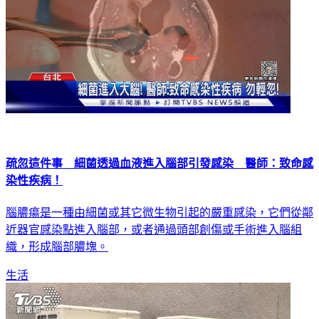
疏忽這件事 細菌透過血液進入腦部引發感染 醫師：致命感
染性疾病！
腦膿瘍是一種由細菌或其它微生物引起的嚴重感染，它們從鄰
近器官感染點進入腦部，或者通過頭部創傷或手術進入腦組
織，形成腦部膿塊。
生活