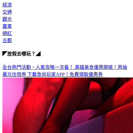
經濟
交通
觀光
塞車
網紅
古都
◤放假去哪玩？◢
全台熱門活動、人氣攻略一次看！
高雄美食優惠開搶！再抽
萬元住宿券
下載食尚玩家APP！免費領取優惠券