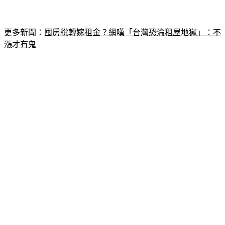
更多新聞：
囤房稅轉嫁租金？網嘆「台灣恐淪租屋地獄」：不
漲才有鬼