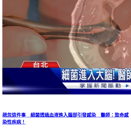
疏忽這件事 細菌透過血液進入腦部引發感染 醫師：致命感
染性疾病！