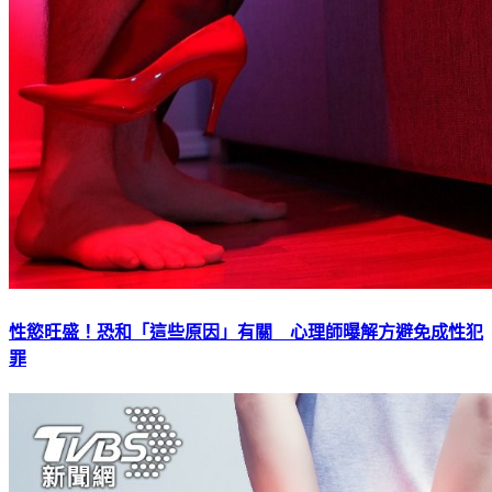
性慾旺盛！恐和「這些原因」有關 心理師曝解方避免成性犯
罪