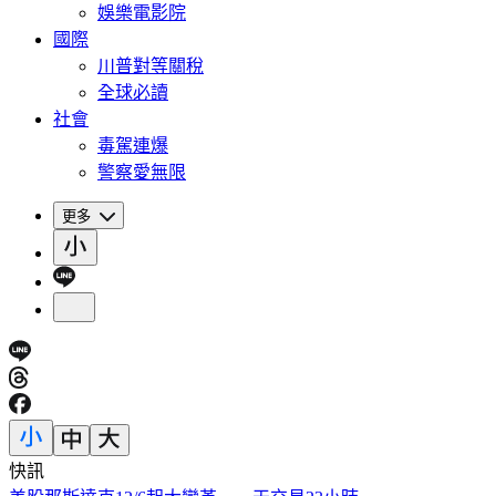
娛樂電影院
國際
川普對等關稅
全球必讀
社會
毒駕連爆
警察愛無限
更多
快訊