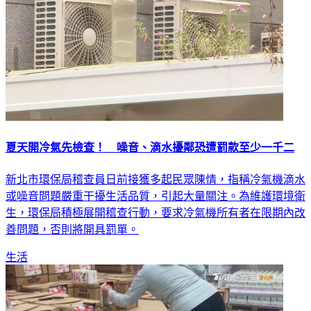
夏天開冷氣先檢查！ 噪音、滴水擾鄰恐遭罰款至少一千二
新北市環保局稽查員日前接獲多起民眾陳情，指稱冷氣機滴水
或噪音問題嚴重干擾生活品質，引起大量關注。為維護環境衛
生，環保局積極展開稽查行動，要求冷氣機所有者在限期內改
善問題，否則將開具罰單。
生活