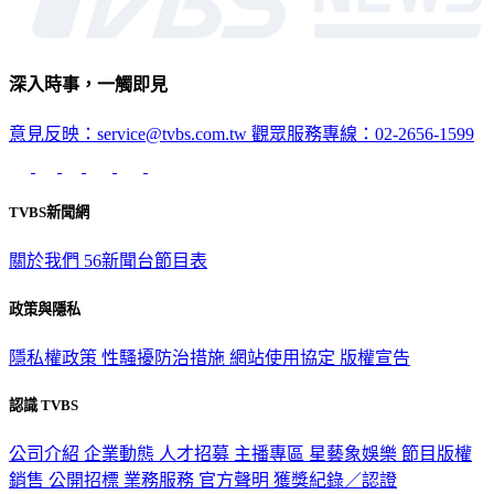
深入時事，一觸即見
意見反映：service@tvbs.com.tw
觀眾服務專線：02-2656-1599
TVBS新聞網
關於我們
56新聞台節目表
政策與隱私
隱私權政策
性騷擾防治措施
網站使用協定
版權宣告
認識 TVBS
公司介紹
企業動態
人才招募
主播專區
星藝象娛樂
節目版權
銷售
公開招標
業務服務
官方聲明
獲獎紀錄／認證