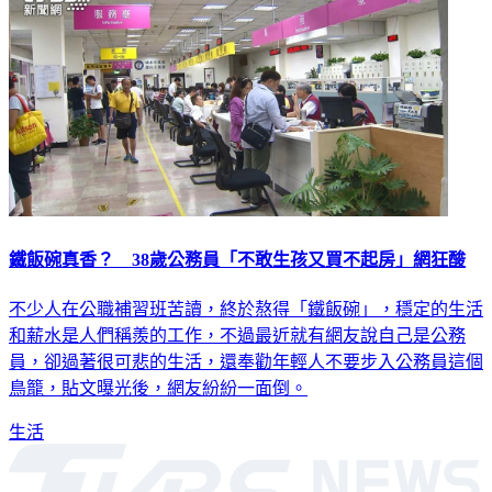
鐵飯碗真香？ 38歲公務員「不敢生孩又買不起房」網狂酸
不少人在公職補習班苦讀，終於熬得「鐵飯碗」，穩定的生活
和薪水是人們稱羨的工作，不過最近就有網友說自己是公務
員，卻過著很可悲的生活，還奉勸年輕人不要步入公務員這個
鳥籠，貼文曝光後，網友紛紛一面倒。
生活