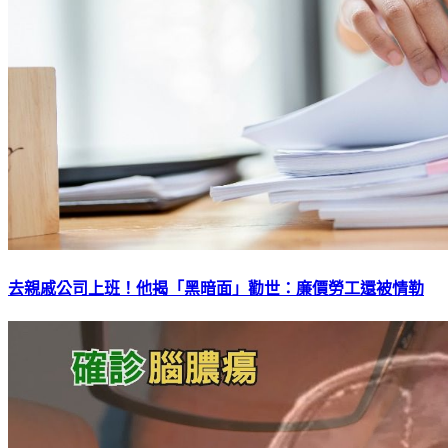
去親戚公司上班！他揭「黑暗面」勸世：廉價勞工還被情勒