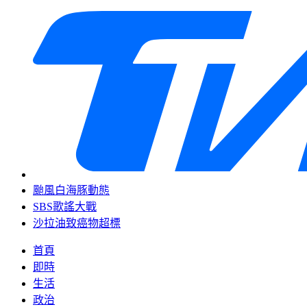
颱風白海豚動態
SBS歌謠大戰
沙拉油致癌物超標
首頁
即時
生活
政治