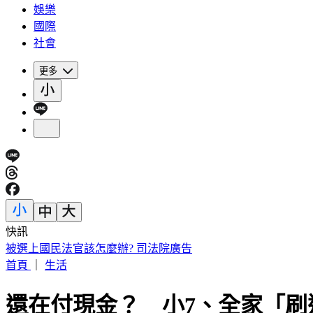
娛樂
國際
社會
更多
快訊
IU無預警召喚前男友 韓網替「她」心疼：很不舒服
首頁
｜
生活
還在付現金？ 小7、全家「刷