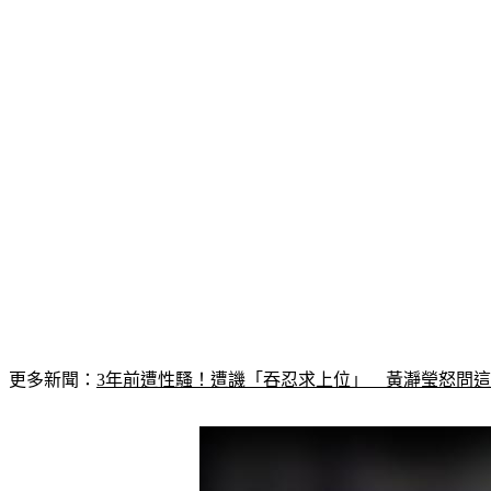
更多新聞：
3年前遭性騷！遭譏「吞忍求上位」　黃瀞瑩怒問