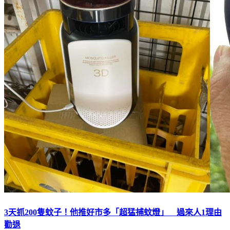
3天抓200隻蚊子！他推好市多「超猛捕蚊燈」 過來人1理由
勸退