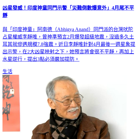
凶星發威！印度神童同門示警「災難倒數爆意外」4月尾不平
靜
與「印度神童」阿南德（Abhigya Anand）同門派的台灣吠陀
占星權威李靜唯，曾神準預言2月爆發超級地震，沒過多久土
耳其就慘遇規模7.8強震。近日李靜唯針對4月最後一週星象提
出示警，在2大凶星映射之下，她預言將會很不平靜，再加上
水星逆行，提出3點必須嚴加提防。
生活