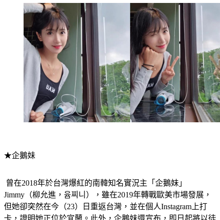
★企鵝妹
 曾在2018年於台灣爆紅的南韓知名實況主「企鵝妹」
Jimmy（柳允進，윰찌니），雖在2019年轉戰歐美市場發展，
但她卻突然在今（23）日重返台灣，並在個人Instagram上打
卡，證明她正位於宜蘭。此外，企鵝妹還宣布，即日起將以徒
步的方式「走遍台灣」，並附上她預計的路線圖，引發各界熱