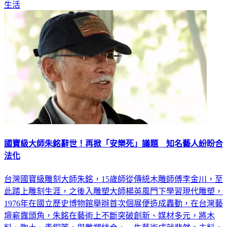
國寶級大師朱銘辭世！再掀「安樂死」議題 知名藝人紛盼合
法化
台灣國寶級雕刻大師朱銘，15歲師從傳統木雕師傅李金川，至
此踏上雕刻生涯，之後入雕塑大師楊英風門下學習現代雕塑，
1976年在國立歷史博物館舉辦首次個展便造成轟動，在台灣藝
壇嶄露頭角，朱銘在藝術上不斷突破創新、媒材多元，將木
料、陶土、青銅等，與雕塑結合，一生藝術成就斐然。未料，