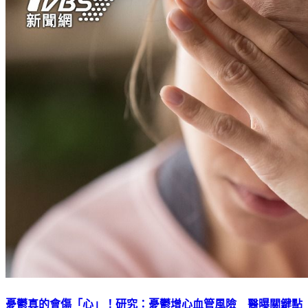
憂鬱真的會傷「心」！研究：憂鬱增心血管風險 醫曝關鍵點