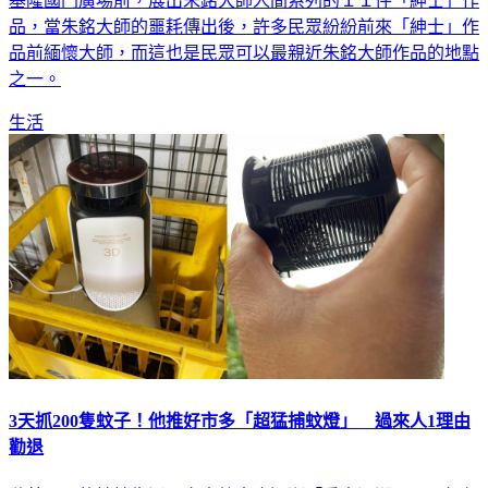
品，當朱銘大師的噩耗傳出後，許多民眾紛紛前來「紳士」作
品前緬懷大師，而這也是民眾可以最親近朱銘大師作品的地點
之一。
生活
3天抓200隻蚊子！他推好市多「超猛捕蚊燈」 過來人1理由
勸退
隨著夏天的悄悄靠近，家中蚊蟲也逐漸「重出江湖」，而如何