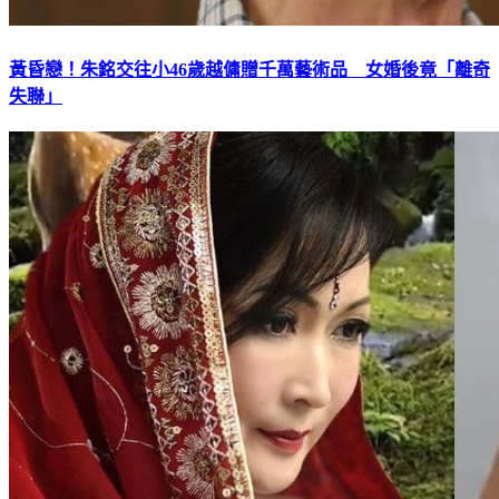
黃昏戀！朱銘交往小46歲越傭贈千萬藝術品 女婚後竟「離奇
失聯」