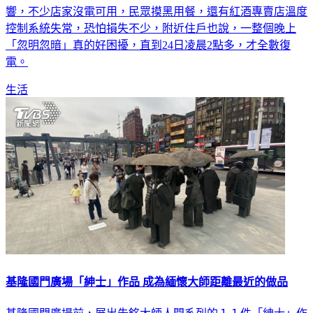
控制系統失常，恐怕損失不少，附近住戶也說，一整個晚上
「忽明忽暗」真的好困擾，直到24日凌晨2點多，才全數復
電。
生活
基隆國門廣場「紳士」作品 成為緬懷大師距離最近的做品
基隆國門廣場前，展出朱銘大師人間系列的１１件「紳士」作