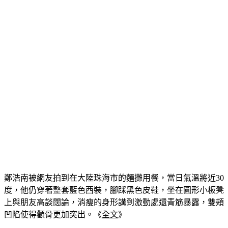
鄭浩南被網友拍到在大陸珠海市的麵攤用餐，當日氣溫將近30
度，他仍穿著整套藍色西裝，腳踩黑色皮鞋，坐在圓形小板凳
上與朋友高談闊論，消瘦的身形講到激動處還青筋暴露，雙頰
凹陷使得顴骨更加突出。《
全文
》