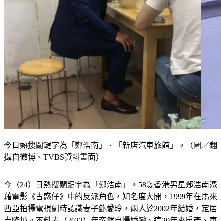
今日熱搜關鍵字為「鄭浩南」、「新店汽車旅館」。（圖／翻
攝自微博、TVBS資料畫面）
今（24）日熱搜關鍵字為「鄭浩南」。58歲香港男星鄭浩南憑
藉電影《古惑仔》中的反派角色，知名度大開，1999年在馬來
西亞拍攝電視劇時認識妻子鮑愛玲，兩人於2002年結婚，定居
吉隆坡。不料去（2022）年突然自爆婚變，這20年來房產、車
子都不是登記在自己名下，甚至暗示有第三者介入，他落得人