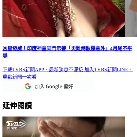
凶星發威！印度神童同門示警「災難倒數爆意外」4月尾不平
靜
下載TVBS新聞APP，最新消息不漏接
加入TVBS新聞LINE，
重點新聞一次看
延伸閱讀