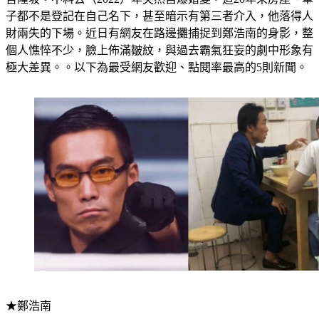
財兩失的下場。近日有網友在路邊攤捕捉到鄭浩南的身影，整
個人憔悴不少，臉上佈滿皺紋，與過去霸氣狂妄的劇中形象有
極大差異。。以下為最受網友歡迎、點閱率最高的5則新聞。
★鄭浩南