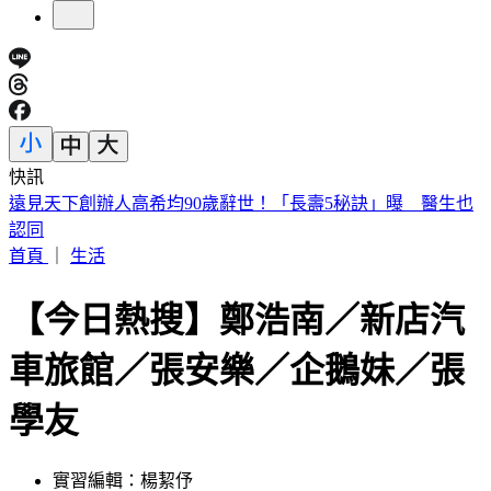
快訊
美股開盤／聯準會升息疑慮意外減緩！標普、那指「雙開高」
首頁
｜
生活
【今日熱搜】鄭浩南／新店汽
車旅館／張安樂／企鵝妹／張
學友
實習編輯：楊絜伃
發佈時間：2023.04.24 12:03