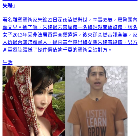
著名雕塑藝術家朱銘22日深夜溘然辭世，享壽85歲，震驚國內
藝文界。據了解，朱銘過去曾雇傭一名梅姓越南籍幫傭，該名
女子2013年因非法居留遭查獲遣返，後來卻突然音訊全無，家
人透過台灣媒體尋人，後來甚至爆出梅女與朱銘有段情，男方
甚至還陸續送了幾件價值逾千萬的藝術品給對方。
生活