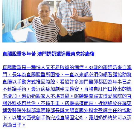
直腸脫垂多年苦 澳門奶奶遠道羅東求診康復
直腸脫垂是一種惱人又不易啟齒的病症。83歲的趙奶奶來自澳
門，長年為直腸脫垂所困擾，一直以來都必須仰賴看護協助將
直腸以手動方式推回腹腔。看過許多澳門醫師都因為年事已高
不建議手術，最近病症加劇坐立難安，直腸自肛門口掉出的機
率增加，趙奶奶跟家人不堪其擾。輾轉聽聞羅東博愛醫院的直
腸外科或可診治，不遠千里，搭機遠道而來，近期終於在羅東
博愛醫院外科部李明璋部長與大腸直腸外科余盈輝主任的協助
下，以達文西微創手術完成直腸固定術，讓趙奶奶終於可以清
爽過日子。
生活