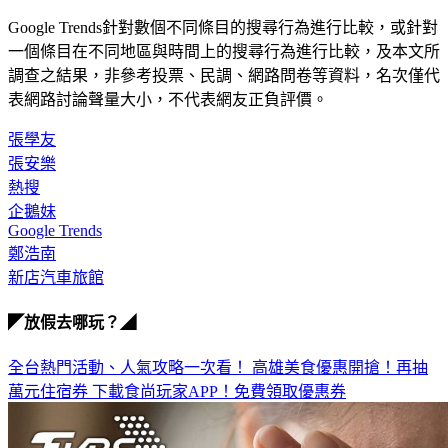
Google Trends針對數個不同條目的搜尋行為進行比較，或針對
一個條目在不同地區與時間上的搜尋行為進行比較，及本文所
調查之結果，非參考投票、民調、網路問卷等資料，名次僅代
表網路討論聲量大小，不代表網友正負評價。
張學友
張安樂
熱搜
企鵝妹
Google Trends
鄭浩南
新店汽車旅館
◤放假去哪玩？◢
全台熱門活動、人氣攻略一次看！
高雄美食優惠開搶！再抽
萬元住宿券
下載食尚玩家APP！免費領取優惠券