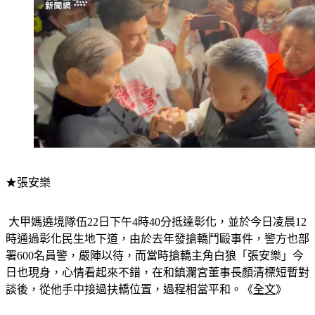
★張安樂
 大甲媽遶境隊伍22日下午4時40分抵達彰化，並於今日凌晨12
時通過彰化民生地下道，由於去年發搶轎鬥毆事件，警方也部
署600名員警，嚴陣以待，而當時搶轎主角白狼「張安樂」今
日也現身，心情看起來不錯，在和鎮瀾宮董事長顏清標短暫對
談後，從他手中接過扶轎位置，過程相當平和。《
全文
》