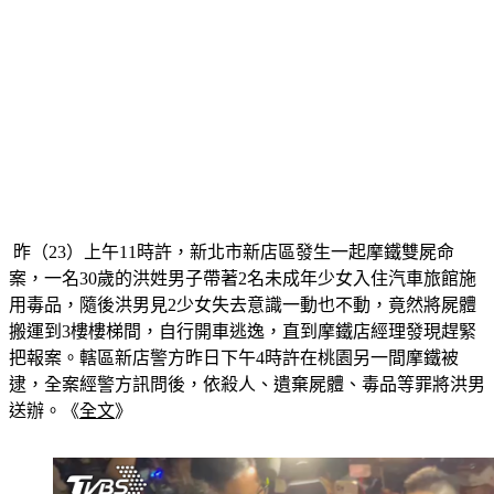
 昨（23）上午11時許，新北市新店區發生一起摩鐵雙屍命
案，一名30歲的洪姓男子帶著2名未成年少女入住汽車旅館施
用毒品，隨後洪男見2少女失去意識一動也不動，竟然將屍體
搬運到3樓樓梯間，自行開車逃逸，直到摩鐵店經理發現趕緊
把報案。轄區新店警方昨日下午4時許在桃園另一間摩鐵被
逮，全案經警方訊問後，依殺人、遺棄屍體、毒品等罪將洪男
送辦。《
全文
》