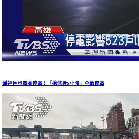
漢神巨蛋商圈停電！「搶修近9小時」全數復電