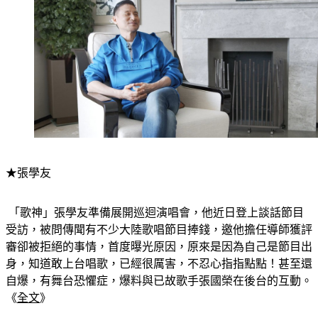
★張學友
 「歌神」張學友準備展開巡迴演唱會，他近日登上談話節目
受訪，被問傳聞有不少大陸歌唱節目捧錢，邀他擔任導師獲評
審卻被拒絕的事情，首度曝光原因，原來是因為自己是節目出
身，知道敢上台唱歌，已經很厲害，不忍心指指點點！甚至還
自爆，有舞台恐懼症，爆料與已故歌手張國榮在後台的互動。
《
全文
》