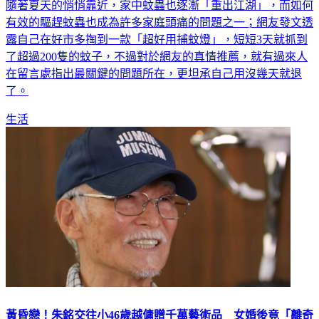
有效的驅趕蚊蟲也成為許多家庭頭痛的問題之一；網友發文透
露自己在好市多掏到一款「超好用捕蚊燈」，短短3天就抓到
了超過200隻的蚊子，不過對於網友的真情推薦，就有過來人
在留言處指出最關鍵的問題所在，更坦承自己用沒幾天就退
了。
生活
黃昏戀！朱銘交往小46歲越傭贈千萬藝術品 女婚後竟「離奇
失聯」