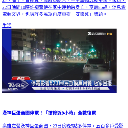
22日晚間10時許卻驚傳在家中運動房身亡，享壽85歲，消息震
驚藝文界，也讓許多民眾再度重提「安樂死」議題。
生活
漢神巨蛋商圈停電！「搶修近9小時」全數復電
高雄左營漢神巨蛋商圈，23日傍晚5點多停電，五百多戶受影
響，不少店家沒電可用，民眾摸黑用餐，還有紅酒專賣店溫度