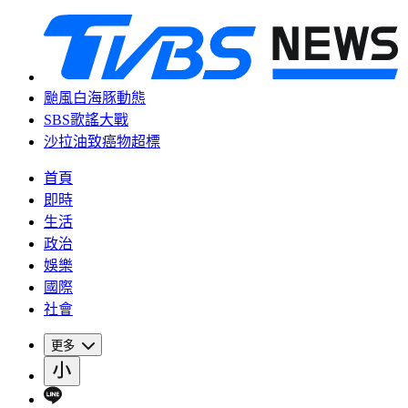
颱風白海豚動態
SBS歌謠大戰
沙拉油致癌物超標
首頁
即時
生活
政治
娛樂
國際
社會
更多