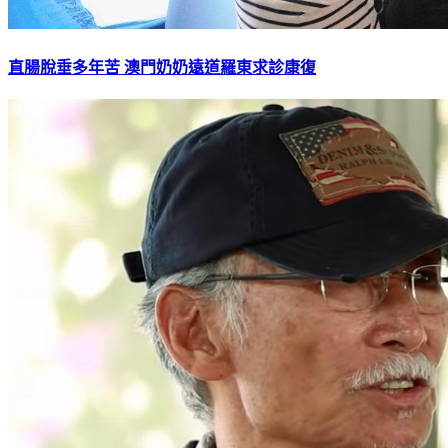
直腸脫垂多年苦 澳門奶奶遠道羅東求診康復