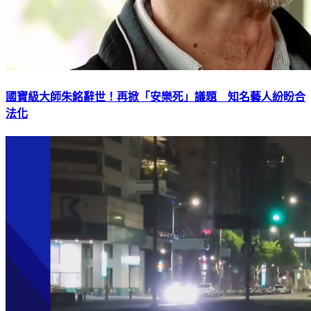
國寶級大師朱銘辭世！再掀「安樂死」議題 知名藝人紛盼合
法化